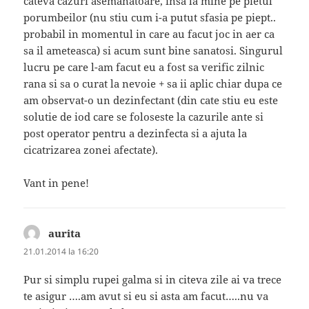
cateva cazuri asemanatoare, insa la mine pe pietul
porumbeilor (nu stiu cum i-a putut sfasia pe piept..
probabil in momentul in care au facut joc in aer ca
sa il ameteasca) si acum sunt bine sanatosi. Singurul
lucru pe care l-am facut eu a fost sa verific zilnic
rana si sa o curat la nevoie + sa ii aplic chiar dupa ce
am observat-o un dezinfectant (din cate stiu eu este
solutie de iod care se foloseste la cazurile ante si
post operator pentru a dezinfecta si a ajuta la
cicatrizarea zonei afectate).
Vant in pene!
aurita
spune:
21.01.2014 la 16:20
Pur si simplu rupei galma si in citeva zile ai va trece
te asigur ….am avut si eu si asta am facut…..nu va