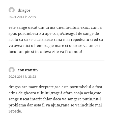
dragos
spune:
20.01.2014 la 22:59
este sange uscat din urma unei lovituri exact cum a
spus porumbei.ro ,rupe coaja/cheagul de sange de
acolo ca sa se cicatrizeze rana mai repede,nu cred ca
va avea nici o hemoragie mare ci doar se va umezi
locul un pic si in cateva zile va fi ca nou!
constantin
spune:
20.01.2014 la 23:23
dragos are mare dreptate,asa este,porumbelul a fost
atins de gheara uliului,trage-i afara coaja aceia,este
sange uscat intarit.chiar daca va sangera putin,nu-i
problema dar asta il va ajuta,rana se va inchide mai
repede.