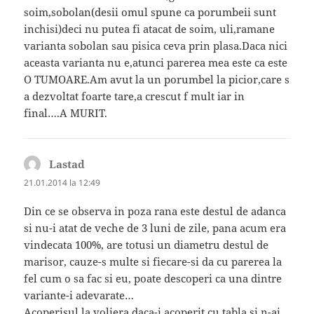
soim,sobolan(desii omul spune ca porumbeii sunt
inchisi)deci nu putea fi atacat de soim, uli,ramane
varianta sobolan sau pisica ceva prin plasa.Daca nici
aceasta varianta nu e,atunci parerea mea este ca este
O TUMOARE.Am avut la un porumbel la picior,care s
a dezvoltat foarte tare,a crescut f mult iar in
final….A MURIT.
Lastad
spune:
21.01.2014 la 12:49
Din ce se observa in poza rana este destul de adanca
si nu-i atat de veche de 3 luni de zile, pana acum era
vindecata 100%, are totusi un diametru destul de
marisor, cauze-s multe si fiecare-si da cu parerea la
fel cum o sa fac si eu, poate descoperi ca una dintre
variante-i adevarate…
Acoperisul la voliera daca-i acoperit cu tabla si n-ai