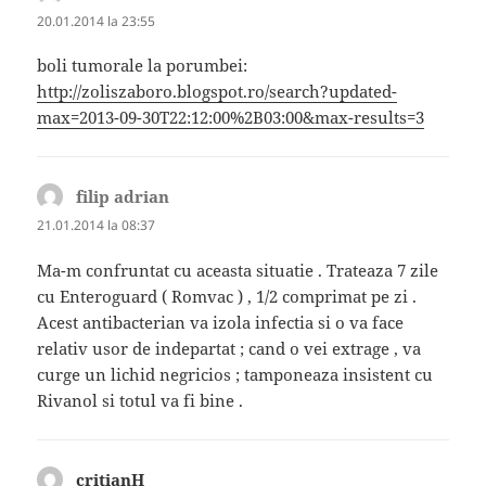
20.01.2014 la 23:55
boli tumorale la porumbei:
http://zoliszaboro.blogspot.ro/search?updated-
max=2013-09-30T22:12:00%2B03:00&max-results=3
filip adrian
spune:
21.01.2014 la 08:37
Ma-m confruntat cu aceasta situatie . Trateaza 7 zile
cu Enteroguard ( Romvac ) , 1/2 comprimat pe zi .
Acest antibacterian va izola infectia si o va face
relativ usor de indepartat ; cand o vei extrage , va
curge un lichid negricios ; tamponeaza insistent cu
Rivanol si totul va fi bine .
critianH
spune: