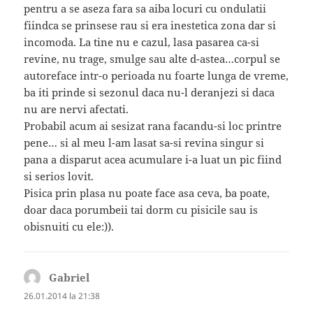
pentru a se aseza fara sa aiba locuri cu ondulatii
fiindca se prinsese rau si era inestetica zona dar si
incomoda. La tine nu e cazul, lasa pasarea ca-si
revine, nu trage, smulge sau alte d-astea…corpul se
autoreface intr-o perioada nu foarte lunga de vreme,
ba iti prinde si sezonul daca nu-l deranjezi si daca
nu are nervi afectati.
Probabil acum ai sesizat rana facandu-si loc printre
pene… si al meu l-am lasat sa-si revina singur si
pana a disparut acea acumulare i-a luat un pic fiind
si serios lovit.
Pisica prin plasa nu poate face asa ceva, ba poate,
doar daca porumbeii tai dorm cu pisicile sau is
obisnuiti cu ele:)).
Gabriel
spune:
26.01.2014 la 21:38