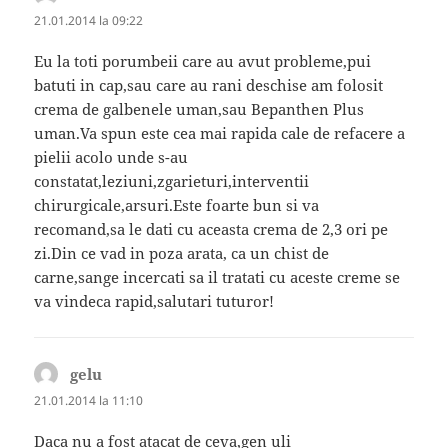
21.01.2014 la 09:22
Eu la toti porumbeii care au avut probleme,pui
batuti in cap,sau care au rani deschise am folosit
crema de galbenele uman,sau Bepanthen Plus
uman.Va spun este cea mai rapida cale de refacere a
pielii acolo unde s-au
constatat,leziuni,zgarieturi,interventii
chirurgicale,arsuri.Este foarte bun si va
recomand,sa le dati cu aceasta crema de 2,3 ori pe
zi.Din ce vad in poza arata, ca un chist de
carne,sange incercati sa il tratati cu aceste creme se
va vindeca rapid,salutari tuturor!
gelu
spune:
21.01.2014 la 11:10
Daca nu a fost atacat de ceva,gen uli