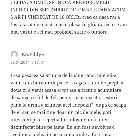
ULI,DACA OMUL SPUNE CA ARE PORUMBEII
INCHISI DIN SEPTEMBRIE OCTOMBRIE.PANA ACUM
S AR FI VINDECAT DE 10 ORI.Eu cred ca daca nu a
fost atacat de o pisica prin plasa cu ghiara,ceea ce am
mai vazut,e cel mai probabil sa fie o tumora.
P.S.Eddye
spune:
25.01.2014 la 17:47
Lasa pasarea sa arunce de la sine rana, mie mi-a
venit un zburator dupa ce l-a agatat uliu de piept, a
doua zi a venit acasa si tot asa a facut o acumulare
de sange cu fel de fel, pene, carne uscata, resturi.
pana la urma a aruncat acel „depozit”, dupa ce scapa
de el sau se mai tine doar un pic de piele, poti
interveni prin rejectia lui folosind un cutter
dezinfectat bine pe lama. Eu am fost nevoit sa-i
sectionez pielea in acea zona unde a fost rana