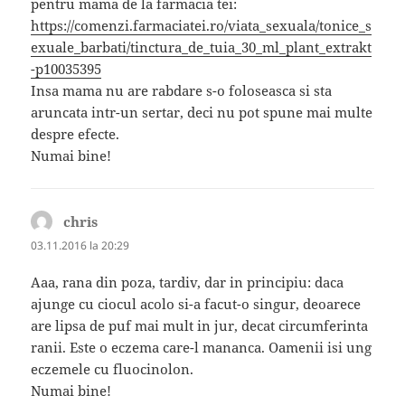
pentru mama de la farmacia tei:
https://comenzi.farmaciatei.ro/viata_sexuala/tonice_s
exuale_barbati/tinctura_de_tuia_30_ml_plant_extrakt
-p10035395
Insa mama nu are rabdare s-o foloseasca si sta
aruncata intr-un sertar, deci nu pot spune mai multe
despre efecte.
Numai bine!
chris
spune:
03.11.2016 la 20:29
Aaa, rana din poza, tardiv, dar in principiu: daca
ajunge cu ciocul acolo si-a facut-o singur, deoarece
are lipsa de puf mai mult in jur, decat circumferinta
ranii. Este o eczema care-l mananca. Oamenii isi ung
eczemele cu fluocinolon.
Numai bine!