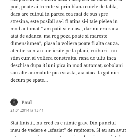
pod, poate ai trecute si prin blana cuiele de tabla,
daca are cuibul in partea cea mai de sus spre
stresina, este posibil sa-l fi atins si-i taie pielea in
mod automat ” am patit si eu asa, dar nu era rana
atat de adanca, ma rog poza poate si mareste
dimensiunea”, plasa la voliera poate fi alta cauza,
atentie sa n-ai cuie iesite pe la plani, cuiburi…nu
stim cum ai voliera construita, rana de uliu inca
deschisa dupa 3 luni pica in mod automat, sobolani
sau alte animalute pica si asta, aia ataca la gat nici
decum pe spate…
Paul
spune:
21.01.2014 la 15:41
Stai linistit, nu cred ca e nimic grav. Din punctul
meu de vedere e „sfasiat” de rapitoare. Si eu am avut