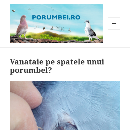
MENIU
ȘI
WIDGET-
Porumbei.ro
URI
Vanataie pe spatele unui
porumbel?