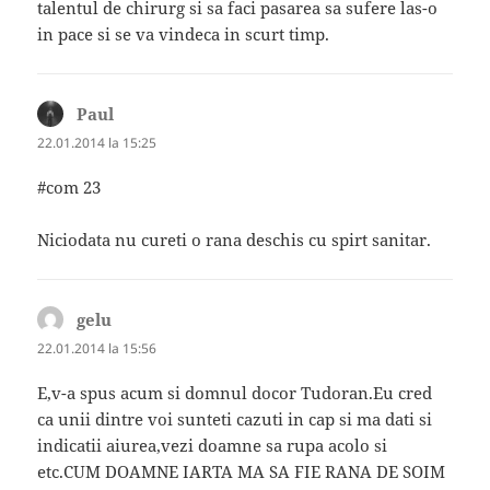
talentul de chirurg si sa faci pasarea sa sufere las-o
in pace si se va vindeca in scurt timp.
Paul
spune:
22.01.2014 la 15:25
#com 23
Niciodata nu cureti o rana deschis cu spirt sanitar.
gelu
spune:
22.01.2014 la 15:56
E,v-a spus acum si domnul docor Tudoran.Eu cred
ca unii dintre voi sunteti cazuti in cap si ma dati si
indicatii aiurea,vezi doamne sa rupa acolo si
etc.CUM DOAMNE IARTA MA SA FIE RANA DE SOIM