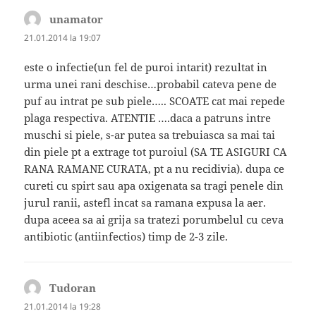
unamator
spune:
21.01.2014 la 19:07
este o infectie(un fel de puroi intarit) rezultat in
urma unei rani deschise…probabil cateva pene de
puf au intrat pe sub piele….. SCOATE cat mai repede
plaga respectiva. ATENTIE ….daca a patruns intre
muschi si piele, s-ar putea sa trebuiasca sa mai tai
din piele pt a extrage tot puroiul (SA TE ASIGURI CA
RANA RAMANE CURATA, pt a nu recidivia). dupa ce
cureti cu spirt sau apa oxigenata sa tragi penele din
jurul ranii, astefl incat sa ramana expusa la aer.
dupa aceea sa ai grija sa tratezi porumbelul cu ceva
antibiotic (antiinfectios) timp de 2-3 zile.
Tudoran
spune:
21.01.2014 la 19:28