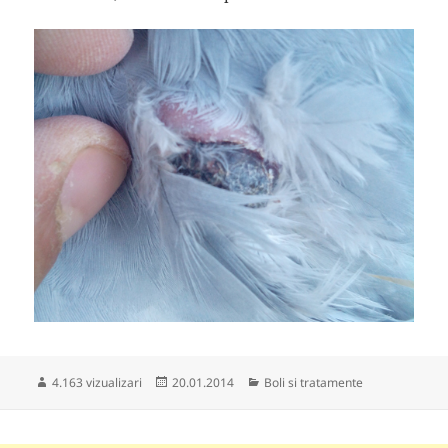
Publicat
Categorii
4.163 vizualizari
20.01.2014
Boli si tratamente
pe