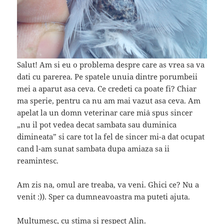
Salut! Am si eu o problema despre care as vrea sa va
dati cu parerea. Pe spatele unuia dintre porumbeii
mei a aparut asa ceva. Ce credeti ca poate fi? Chiar
ma sperie, pentru ca nu am mai vazut asa ceva. Am
apelat la un domn veterinar care mi`a spus sincer
„nu il pot vedea decat sambata sau duminica
dimineata” si care tot la fel de sincer mi-a dat ocupat
cand l-am sunat sambata dupa amiaza sa ii
reamintesc.
Am zis na, omul are treaba, va veni. Ghici ce? Nu a
venit :)). Sper ca dumneavoastra ma puteti ajuta.
Multumesc, cu stima si respect Alin.