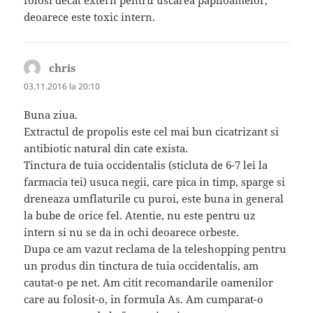
folosi decat extern pentru uscarea papiloamelor,
deoarece este toxic intern.
chris
spune:
03.11.2016 la 20:10
Buna ziua.
Extractul de propolis este cel mai bun cicatrizant si
antibiotic natural din cate exista.
Tinctura de tuia occidentalis (sticluta de 6-7 lei la
farmacia tei) usuca negii, care pica in timp, sparge si
dreneaza umflaturile cu puroi, este buna in general
la bube de orice fel. Atentie, nu este pentru uz
intern si nu se da in ochi deoarece orbeste.
Dupa ce am vazut reclama de la teleshopping pentru
un produs din tinctura de tuia occidentalis, am
cautat-o pe net. Am citit recomandarile oamenilor
care au folosit-o, in formula As. Am cumparat-o