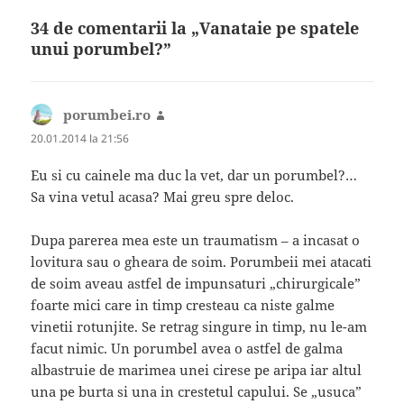
34 de comentarii la „Vanataie pe spatele
unui porumbel?”
porumbei.ro
spune:
20.01.2014 la 21:56
Eu si cu cainele ma duc la vet, dar un porumbel?…
Sa vina vetul acasa? Mai greu spre deloc.
Dupa parerea mea este un traumatism – a incasat o
lovitura sau o gheara de soim. Porumbeii mei atacati
de soim aveau astfel de impunsaturi „chirurgicale”
foarte mici care in timp cresteau ca niste galme
vinetii rotunjite. Se retrag singure in timp, nu le-am
facut nimic. Un porumbel avea o astfel de galma
albastruie de marimea unei cirese pe aripa iar altul
una pe burta si una in crestetul capului. Se „usuca”