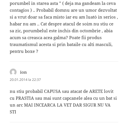
porumbel in starea asta ” ( deja ma gandeam la ceva
contagios ) .. Probabil domnu are un umor dezvoltat
si a vrut doar sa faca misto iar eu am luat`o in serios ,
habar nu am .. Cat despre atacul de soim nu stiu ce
sa zic, porumbelul este inchis din octombrie , abia
acum sa creasca acea galma? Poate fii produs
traumatismul acesta si prin bataile cu alti masculi,
pentru boxe ?
ion
spune:
20.01.2014 la 22:37
nu stiu probabil CAPUSA sau atacat de ARETE lovit
cu PRASTIA sau mai sunt capcanele alea cu un bat si
un arc MAI INCEARCA LA VET DAR SIGUR NU VA
STI