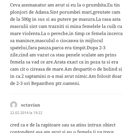
Ceva asemanator am avut si eu la o prumbita.Eu tin
plonjori de Adana.Sint porumbei mari,greutate cam
de la 500g in sus si au putere pe masura.La rasa asta
masculii sint cam trazniti si mina femelele la cuib cu
mare violenta.La o pereche,in timp ce femela incerca
sa manince,masculul o ciocanea in mijlocul
spatelui,fara pauza,parca era timpit.Dupa 2-3
zile,cind am vazut ca stau penele sculate am prins
femela sa vad ce are.Arata exact ca in poza ta si era
cam cit o cireasa de mare.Am despartit-o de bolind si
in ca.2 saptamini n-a mai avut nimic.Am folosit doar
de 2-3 ori Bepanthen ptr.oameni.
octavian
spune:
22.02.2014 la 19:22
cred ca e de la rapitoare sau sa atins intrun obiect
contondent asa am avut si eu o femela ii va trece