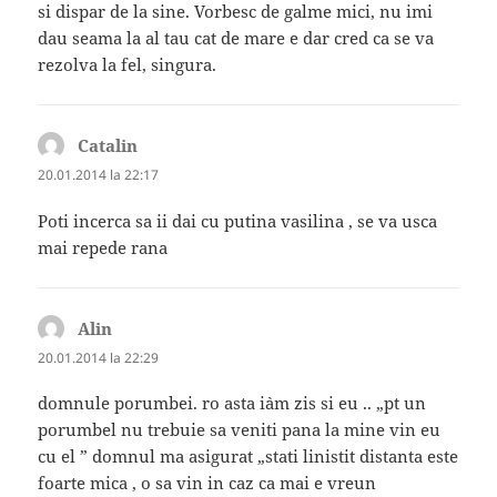
si dispar de la sine. Vorbesc de galme mici, nu imi
dau seama la al tau cat de mare e dar cred ca se va
rezolva la fel, singura.
Catalin
spune:
20.01.2014 la 22:17
Poti incerca sa ii dai cu putina vasilina , se va usca
mai repede rana
Alin
spune:
20.01.2014 la 22:29
domnule porumbei. ro asta i`am zis si eu .. „pt un
porumbel nu trebuie sa veniti pana la mine vin eu
cu el ” domnul ma asigurat „stati linistit distanta este
foarte mica , o sa vin in caz ca mai e vreun