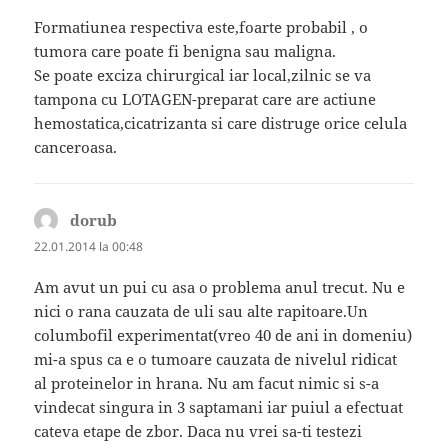
Formatiunea respectiva este,foarte probabil , o
tumora care poate fi benigna sau maligna.
Se poate exciza chirurgical iar local,zilnic se va
tampona cu LOTAGEN-preparat care are actiune
hemostatica,cicatrizanta si care distruge orice celula
canceroasa.
dorub
spune:
22.01.2014 la 00:48
Am avut un pui cu asa o problema anul trecut. Nu e
nici o rana cauzata de uli sau alte rapitoare.Un
columbofil experimentat(vreo 40 de ani in domeniu)
mi-a spus ca e o tumoare cauzata de nivelul ridicat
al proteinelor in hrana. Nu am facut nimic si s-a
vindecat singura in 3 saptamani iar puiul a efectuat
cateva etape de zbor. Daca nu vrei sa-ti testezi