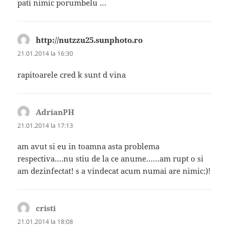
pati nimic porumbelu …
http://nutzzu25.sunphoto.ro
spune:
21.01.2014 la 16:30
rapitoarele cred k sunt d vina
AdrianPH
spune:
21.01.2014 la 17:13
am avut si eu in toamna asta problema
respectiva….nu stiu de la ce anume……am rupt o si
am dezinfectat! s a vindecat acum numai are nimic:)!
cristi
spune:
21.01.2014 la 18:08