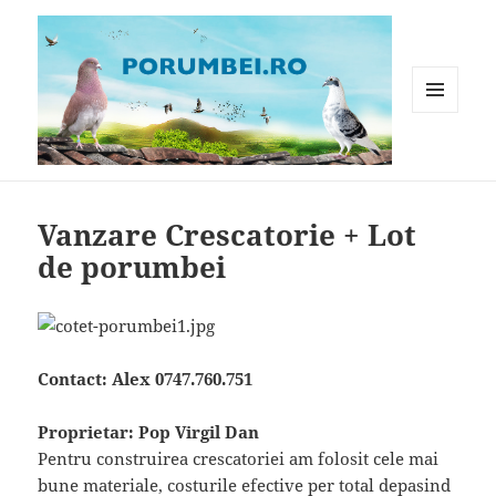
MENIU
ȘI
WIDGET-
Porumbei.ro
URI
Vanzare Crescatorie + Lot
de porumbei
Contact: Alex 0747.760.751
Proprietar: Pop Virgil Dan
Pentru construirea crescatoriei am folosit cele mai
bune materiale, costurile efective per total depasind