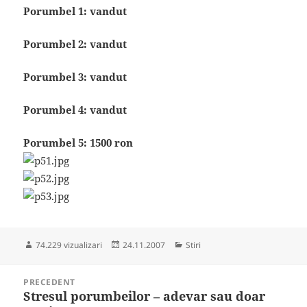
Porumbel 1: vandut
Porumbel 2: vandut
Porumbel 3: vandut
Porumbel 4: vandut
Porumbel 5: 1500 ron
Publicat
Categorii
74.229 vizualizari
24.11.2007
Stiri
pe
Navigare
PRECEDENT
în
Stresul porumbeilor – adevar sau doar
Articolul
articole