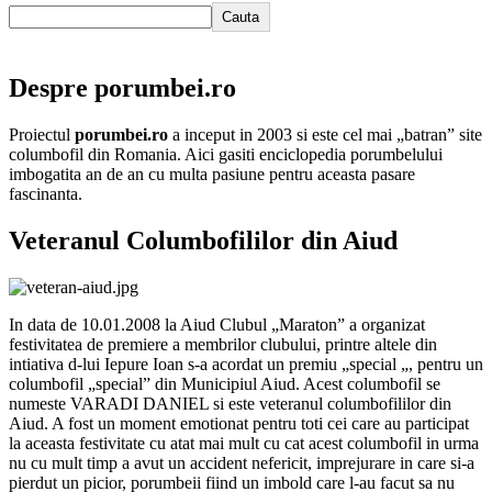
Cauta
Despre porumbei.ro
Proiectul
porumbei.ro
a inceput in 2003 si este cel mai „batran” site
columbofil din Romania. Aici gasiti enciclopedia porumbelului
imbogatita an de an cu multa pasiune pentru aceasta pasare
fascinanta.
Veteranul Columbofililor din Aiud
In data de 10.01.2008 la Aiud Clubul „Maraton” a organizat
festivitatea de premiere a membrilor clubului, printre altele din
intiativa d-lui Iepure Ioan s-a acordat un premiu „special „, pentru un
columbofil „special” din Municipiul Aiud. Acest columbofil se
numeste VARADI DANIEL si este veteranul columbofililor din
Aiud.
A fost un moment emotionat pentru toti cei care au participat
la aceasta festivitate cu atat mai mult cu cat acest columbofil in urma
nu cu mult timp a avut un accident nefericit, imprejurare in care si-a
pierdut un picior, porumbeii fiind un imbold care l-au facut sa nu