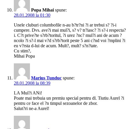
Popa Mihai
spune:
28.01.2008 la 01:30
Unele cluburi columbofile n-au b?tr?ni ?i ar trebui s? ?i-i
cumpere. Dvs. ave?i mai mul?i, s? v? tr?iasc? ?i s?-i respecta?
i. C?t prive?te s?rb?toritul, ?i urez ?nc? mul?i ani de acum ?
ncolo ?i s?-l mai v?d s?rb?torit peste 5 ani c?nd voi ?mplini ?i
eu v?rsta d-lui de acum. Mult?, mult? s?n?tate.
Cu stim?,
Mihai Popa
Marius Tunduc
spune:
28.01.2008 la 08:39
LA Mul?i ANi!
Poate mai trebuia un premiu special pentru dl. Tiutiu Aurel ?i
pentru ce face el ?n timpul sezoanelor de zbor.
Salut?ri ne-a Aurel!