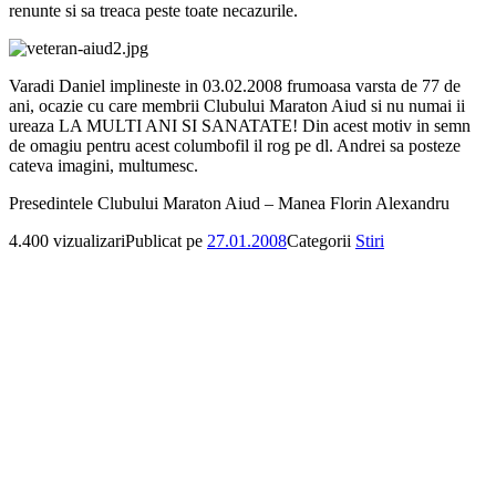
renunte si sa treaca peste toate necazurile.
Varadi Daniel implineste in 03.02.2008 frumoasa varsta de 77 de
ani, ocazie cu care membrii Clubului Maraton Aiud si nu numai ii
ureaza LA MULTI ANI SI SANATATE! Din acest motiv in semn
de omagiu pentru acest columbofil il rog pe dl. Andrei sa posteze
cateva imagini, multumesc.
Presedintele Clubului Maraton Aiud – Manea Florin Alexandru
4.400 vizualizari
Publicat pe
27.01.2008
Categorii
Stiri