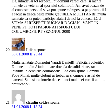
Da, intradevar tot respectul pt domnul varadi care isi merita
numele de veteran al sportului columbofil.Am avut ocazia de
al cunoaste personal si va pot spune c dragostea pt porumbeii l
a facut sa treaca peste multe greutati.LA MULTI ANI!si multa
sanatate ca sa puteti participa alaturi de noi la concrsuri.CU
STIMA SI RESPECT BUGNAR DACIAN . VANT IN
PENE PT TOTI PASIONATI SPORTULUI
COLUMBOFIL PT SEZONUL 2008
Iulian
spune:
30.01.2008 la 23:44
Multa sanatate Domnului Varadi Daniel!!! Felicitari colegilor
Dumnealui din Aiud; o mare dovada de solidaritate, rar
intalnita in cercurile columbofile. Asa cum spune Domnul
Popa Mihai, multe cluburi ar trebui sa-si cumpere astfel de
oameni. Stau si ma intreb: de ce atunci multi cei care ii au nu-i
pretuiesc???
claudiu coldea
spune:
31.01.2008 la 18:24