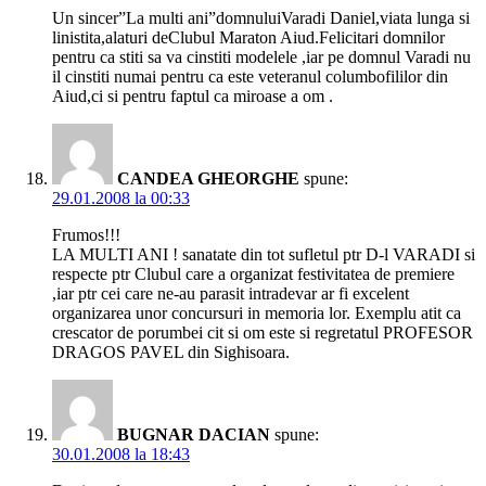
Un sincer”La multi ani”domnuluiVaradi Daniel,viata lunga si
linistita,alaturi deClubul Maraton Aiud.Felicitari domnilor
pentru ca stiti sa va cinstiti modelele ,iar pe domnul Varadi nu
il cinstiti numai pentru ca este veteranul columbofililor din
Aiud,ci si pentru faptul ca miroase a om .
CANDEA GHEORGHE
spune:
29.01.2008 la 00:33
Frumos!!!
LA MULTI ANI ! sanatate din tot sufletul ptr D-l VARADI si
respecte ptr Clubul care a organizat festivitatea de premiere
,iar ptr cei care ne-au parasit intradevar ar fi excelent
organizarea unor concursuri in memoria lor. Exemplu atit ca
crescator de porumbei cit si om este si regretatul PROFESOR
DRAGOS PAVEL din Sighisoara.
BUGNAR DACIAN
spune:
30.01.2008 la 18:43