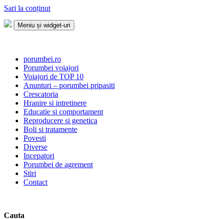
Sari la conținut
Meniu și widget-uri
Porumbei.ro
Enciclopedia porumbelului
porumbei.ro
Porumbei voiajori
Voiajori de TOP 10
Anunturi – porumbei pripasiti
Crescatoria
Hranire si intretinere
Educatie si comportament
Reproducere si genetica
Boli si tratamente
Povesti
Diverse
Incepatori
Porumbei de agrement
Stiri
Contact
Cauta