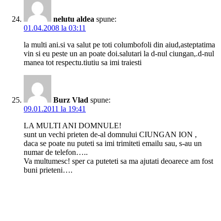
nelutu aldea
spune:
01.04.2008 la 03:11
la multi ani.si va salut pe toti columbofoli din aiud,asteptatima
vin si eu peste un an poate doi.salutari la d-nul ciungan,.d-nul
manea tot respectu.tiutiu sa imi traiesti
Burz Vlad
spune:
09.01.2011 la 19:41
LA MULTI ANI DOMNULE!
sunt un vechi prieten de-al domnului CIUNGAN ION ,
daca se poate nu puteti sa imi trimiteti emailu sau, s-au un
numar de telefon…..
Va multumesc! sper ca puteteti sa ma ajutati deoarece am fost
buni prieteni….