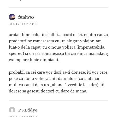
funlw65
spune:
31.03.2013 la 23:30
aratau bine baltatii si albii… pacat de ei. eu din cauza
pradatorilor ramasesem cu un singur voiajor. am
luat-o de la capat, cu o noua voliera (impenetrabila,
sper eu) si o rasa romaneasca (la care inca mai adaug
exemplare luate din piata).
probabil ca cei care vor dori sa-ti doneze, iti vor cere
poze cu noua voliera anti-daunatori (cu atat mai
mult cu cat ai deja un „abonat” vrednic la cules). iti
doresc sa gasesti doatori cu dare de mana.
P.S.Eddye
spune:
01.04.2013 la 06:04