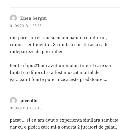
Enea Sergiu
spune:
01.04.2013 la 08:58
imi pare sincer rau si eu am patit-o cu dihorul,
cunosc sentimentul. Sa nu lasi chestia asta sa te
indeparteze de porumbei.
Pentru hpm21 am avut un motan tinerel care s-a
luptat cu dihorul si a fost muscat mortal de
gat….sunt foarte puternice aceste pradatoare….
piccollo
spune:
01.04.2013 la 09:13
pacat … si eu am avut o experienta similara sambata
dar cu o pisica care mi-a omorat 2 jucatori de galati,