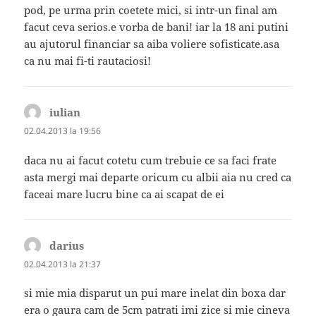
pod, pe urma prin coetete mici, si intr-un final am
facut ceva serios.e vorba de bani! iar la 18 ani putini
au ajutorul financiar sa aiba voliere sofisticate.asa
ca nu mai fi-ti rautaciosi!
iulian
spune:
02.04.2013 la 19:56
daca nu ai facut cotetu cum trebuie ce sa faci frate
asta mergi mai departe oricum cu albii aia nu cred ca
faceai mare lucru bine ca ai scapat de ei
darius
spune:
02.04.2013 la 21:37
si mie mia disparut un pui mare inelat din boxa dar
era o gaura cam de 5cm patrati imi zice si mie cineva