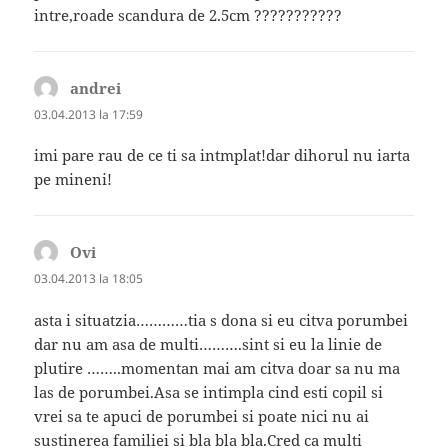
intre,roade scandura de 2.5cm ???????????
andrei
spune:
03.04.2013 la 17:59
imi pare rau de ce ti sa intmplat!dar dihorul nu iarta
pe mineni!
Ovi
spune:
03.04.2013 la 18:05
asta i situatzia…………tia s dona si eu citva porumbei
dar nu am asa de multi……….sint si eu la linie de
plutire ……..momentan mai am citva doar sa nu ma
las de porumbei.Asa se intimpla cind esti copil si
vrei sa te apuci de porumbei si poate nici nu ai
sustinerea familiei si bla bla bla.Cred ca multi