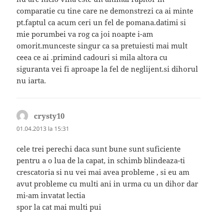
comparatie cu tine care ne demonstrezi ca ai minte
pt.faptul ca acum ceri un fel de pomana.datimi si
mie porumbei va rog ca joi noapte i-am
omorit.munceste singur ca sa pretuiesti mai mult
ceea ce ai .primind cadouri si mila altora cu
siguranta vei fi aproape la fel de neglijent.si dihorul
nu iarta.
crysty10
spune:
01.04.2013 la 15:31
cele trei perechi daca sunt bune sunt suficiente
pentru a o lua de la capat, in schimb blindeaza-ti
crescatoria si nu vei mai avea probleme , si eu am
avut probleme cu multi ani in urma cu un dihor dar
mi-am invatat lectia
spor la cat mai multi pui