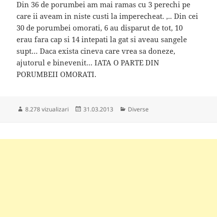
Din 36 de porumbei am mai ramas cu 3 perechi pe
care ii aveam in niste custi la imperecheat. ,.. Din cei
30 de porumbei omorati, 6 au disparut de tot, 10
erau fara cap si 14 intepati la gat si aveau sangele
supt… Daca exista cineva care vrea sa doneze,
ajutorul e binevenit… IATA O PARTE DIN
PORUMBEII OMORATI.
Publicat
Categorii
8.278 vizualizari
31.03.2013
Diverse
pe