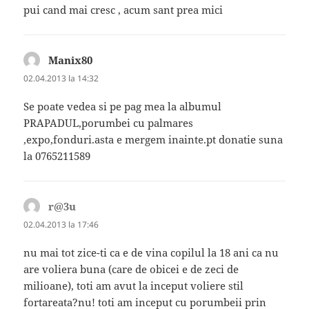
pui cand mai cresc , acum sant prea mici
Manix80
spune:
02.04.2013 la 14:32
Se poate vedea si pe pag mea la albumul
PRAPADUL,porumbei cu palmares
,expo,fonduri.asta e mergem inainte.pt donatie suna
la 0765211589
r@3u
spune:
02.04.2013 la 17:46
nu mai tot zice-ti ca e de vina copilul la 18 ani ca nu
are voliera buna (care de obicei e de zeci de
milioane), toti am avut la inceput voliere stil
fortareata?nu! toti am inceput cu porumbeii prin