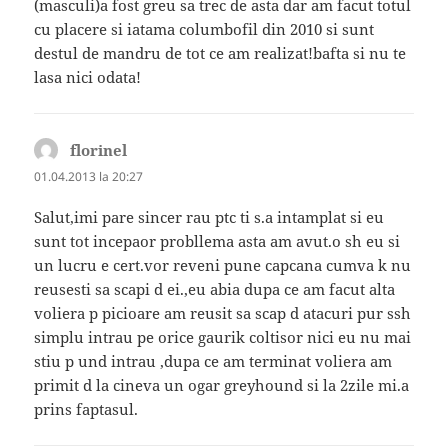
(masculi)a fost greu sa trec de asta dar am facut totul
cu placere si iatama columbofil din 2010 si sunt
destul de mandru de tot ce am realizat!bafta si nu te
lasa nici odata!
florinel
spune:
01.04.2013 la 20:27
Salut,imi pare sincer rau ptc ti s.a intamplat si eu
sunt tot incepaor probllema asta am avut.o sh eu si
un lucru e cert.vor reveni pune capcana cumva k nu
reusesti sa scapi d ei.,eu abia dupa ce am facut alta
voliera p picioare am reusit sa scap d atacuri pur ssh
simplu intrau pe orice gaurik coltisor nici eu nu mai
stiu p und intrau ,dupa ce am terminat voliera am
primit d la cineva un ogar greyhound si la 2zile mi.a
prins faptasul.