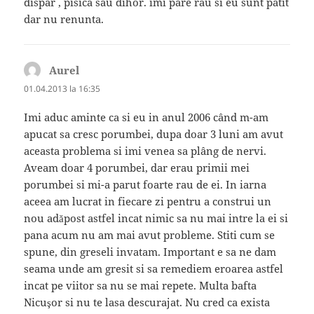
dispar , pisica sau dihor. imi pare rau si eu sunt patit
dar nu renunta.
Aurel
spune:
01.04.2013 la 16:35
Imi aduc aminte ca si eu in anul 2006 când m-am
apucat sa cresc porumbei, dupa doar 3 luni am avut
aceasta problema si imi venea sa plâng de nervi.
Aveam doar 4 porumbei, dar erau primii mei
porumbei si mi-a parut foarte rau de ei. In iarna
aceea am lucrat in fiecare zi pentru a construi un
nou adăpost astfel incat nimic sa nu mai intre la ei si
pana acum nu am mai avut probleme. Stiti cum se
spune, din greseli invatam. Important e sa ne dam
seama unde am gresit si sa remediem eroarea astfel
incat pe viitor sa nu se mai repete. Multa bafta
Nicuşor si nu te lasa descurajat. Nu cred ca exista