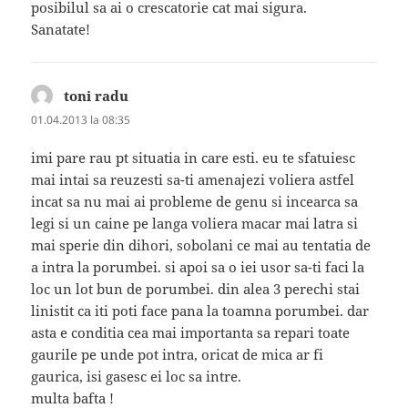
posibilul sa ai o crescatorie cat mai sigura.
Sanatate!
toni radu
spune:
01.04.2013 la 08:35
imi pare rau pt situatia in care esti. eu te sfatuiesc
mai intai sa reuzesti sa-ti amenajezi voliera astfel
incat sa nu mai ai probleme de genu si incearca sa
legi si un caine pe langa voliera macar mai latra si
mai sperie din dihori, sobolani ce mai au tentatia de
a intra la porumbei. si apoi sa o iei usor sa-ti faci la
loc un lot bun de porumbei. din alea 3 perechi stai
linistit ca iti poti face pana la toamna porumbei. dar
asta e conditia cea mai importanta sa repari toate
gaurile pe unde pot intra, oricat de mica ar fi
gaurica, isi gasesc ei loc sa intre.
multa bafta !