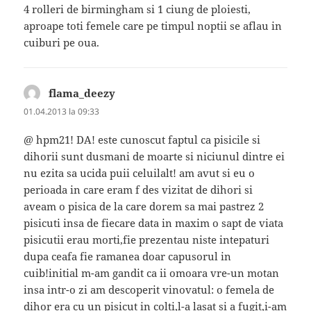
4 rolleri de birmingham si 1 ciung de ploiesti,
aproape toti femele care pe timpul noptii se aflau in
cuiburi pe oua.
flama_deezy
spune:
01.04.2013 la 09:33
@ hpm21! DA! este cunoscut faptul ca pisicile si
dihorii sunt dusmani de moarte si niciunul dintre ei
nu ezita sa ucida puii celuilalt! am avut si eu o
perioada in care eram f des vizitat de dihori si
aveam o pisica de la care dorem sa mai pastrez 2
pisicuti insa de fiecare data in maxim o sapt de viata
pisicutii erau morti,fie prezentau niste intepaturi
dupa ceafa fie ramanea doar capusorul in
cuib!initial m-am gandit ca ii omoara vre-un motan
insa intr-o zi am descoperit vinovatul: o femela de
dihor era cu un pisicut in colti,l-a lasat si a fugit,i-am