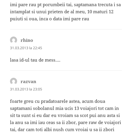
imi pare rau pt porumbeii tai, saptamana trecuta i sa
intamplat si unui prieten de al meu, 10 maturi 12
puiuti si oua, inca o data imi pare rau
rhino
spune:
31.03.2013 la 22:45
lasa id-ul tau de mess….
razvan
spune:
31.03.2013 la 23:05
foarte greu cu pradatoarele astea, acum doua
saptamani sobolanul mia ucis 13 voiajori tot cam in
sit ta sunt si eu dar eu vroiam sa scot pui anu asta si
la anu sa imi iau ceas sa ii zbor, pare raw de voiajori
tai, dar cam toti albi nush cum vroiai u sa ii zbori