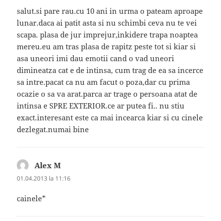
salut.si pare rau.cu 10 ani in urma o pateam aproape
lunar.daca ai patit asta si nu schimbi ceva nu te vei
scapa. plasa de jur imprejur,inkidere trapa noaptea
mereu.eu am tras plasa de rapitz peste tot si kiar si
asa uneori imi dau emotii cand o vad uneori
dimineatza cat e de intinsa, cum trag de ea sa incerce
sa intre.pacat ca nu am facut o poza,dar cu prima
ocazie o sa va arat.parca ar trage o persoana atat de
intinsa e SPRE EXTERIOR.ce ar putea fi.. nu stiu
exact.interesant este ca mai incearca kiar si cu cinele
dezlegat.numai bine
Alex M
spune:
01.04.2013 la 11:16
cainele*