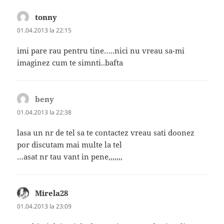
tonny
spune:
01.04.2013 la 22:15
imi pare rau pentru tine…..nici nu vreau sa-mi
imaginez cum te simnti..bafta
beny
spune:
01.04.2013 la 22:38
lasa un nr de tel sa te contactez vreau sati doonez
por discutam mai multe la tel
…asat nr tau vant in pene,,,,,,,
Mirela28
spune:
01.04.2013 la 23:09