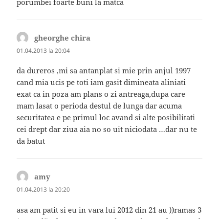
porumbei foarte buni la matca
gheorghe chira
spune:
01.04.2013 la 20:04
da dureros ,mi sa antanplat si mie prin anjul 1997
cand mia ucis pe toti iam gasit dimineata aliniati
exat ca in poza am plans o zi antreaga,dupa care
mam lasat o perioda destul de lunga dar acuma
securitatea e pe primul loc avand si alte posibilitati
cei drept dar ziua aia no so uit niciodata …dar nu te
da batut
amy
spune:
01.04.2013 la 20:20
asa am patit si eu in vara lui 2012 din 21 au ))ramas 3