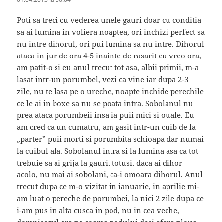
Poti sa treci cu vederea unele gauri doar cu conditia
sa ai lumina in voliera noaptea, ori inchizi perfect sa
nu intre dihorul, ori pui lumina sa nu intre. Dihorul
ataca in jur de ora 4-5 inainte de rasarit cu vreo ora,
am patit-o si eu anul trecut tot asa, albii primii, m-a
lasat intr-un porumbel, vezi ca vine iar dupa 2-3
zile, nu te lasa pe o ureche, noapte inchide perechile
ce le ai in boxe sa nu se poata intra. Sobolanul nu
prea ataca porumbeii insa ia puii mici si ouale. Eu
am cred ca un cumatru, am gasit intr-un cuib de la
„parter” puii morti si porumbita schioapa dar numai
la cuibul ala. Sobolanul intra si la lumina asa ca tot
trebuie sa ai grija la gauri, totusi, daca ai dihor
acolo, nu mai ai sobolani, ca-i omoara dihorul. Anul
trecut dupa ce m-o vizitat in ianuarie, in aprilie mi-
am luat o pereche de porumbei, la nici 2 zile dupa ce
i-am pus in alta cusca in pod, nu in cea veche,