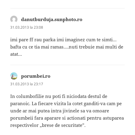
danutburduja.sunphoto.ro
spune:
31.03.2013 la 23:08
imi pare ff rau parka imi imaginez cum te simti…
bafta cu ce tia mai ramas….nuti trebuie mai multi de
atat…
porumbei.ro
spune:
31.03.2013 la 23:17
In columbofilie nu poti fi niciodata destul de
paranoic. La fiecare vizita la cotet ganditi-va cam pe
unde ar mai putea intra jivinele sa va omoare
porumbeii fara aparare si actionati pentru astuparea
respectivelor „brese de securitate”.