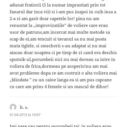
adunat fratiorii (5 la numar imprastiati prin tot
fanarul dar inca vii) si i-am pus inapoi in cuib insa a
2-a zi am gasit doar capetele lor! pina nu am
renuntat la „improvizatiile” de voliere care erau
usor de patruns,am incercat mai multe metode sa
scap de ei,am tencuit si tavanul sa nu mai poata
muta tiglele, si smecherii s-au adaptat si nu mai
atacau doar noaptea ci pe timp de zi cand era deschis
sputnik-ul,porumbeii nici nu mai doreau sa intre in
voliera de frica,dormeau pe acoperis!nu am mai
avut probleme dupa ce am costruit o alta voliera mai
„blindata ” cu un caine langa ea si am pus capcane
cu care am prins 4 femele si un mascul de dihor!
h. s.
spune:
01.04.2013 la 10:07
Imi pare rau pentru porumbeii tai; in voliera erau