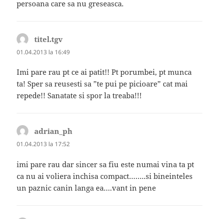
persoana care sa nu greseasca.
titel.tgv
spune:
01.04.2013 la 16:49
Imi pare rau pt ce ai patit!! Pt porumbei, pt munca
ta! Sper sa reusesti sa ”te pui pe picioare” cat mai
repede!! Sanatate si spor la treaba!!!
adrian_ph
spune:
01.04.2013 la 17:52
imi pare rau dar sincer sa fiu este numai vina ta pt
ca nu ai voliera inchisa compact……..si bineinteles
un paznic canin langa ea….vant in pene