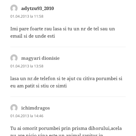
adytzu93_2010
spune:
01.04.2013 la 11:58
Imi pare foarte rau lasa si tu un nr de tel sau un
email si de unde esti
magyari dionisie
spune:
01.04.2013 la 13:58
lasa un nr.de telefon si te ajut cu citiva porumbei si
eu am patit si stiu ce simti
ichimdragos
spune:
01.04.2013 la 14:46
Tu ai omorit porumbei prin prisma dihorului,acela
nu are nicio vina este un animal rapitor in