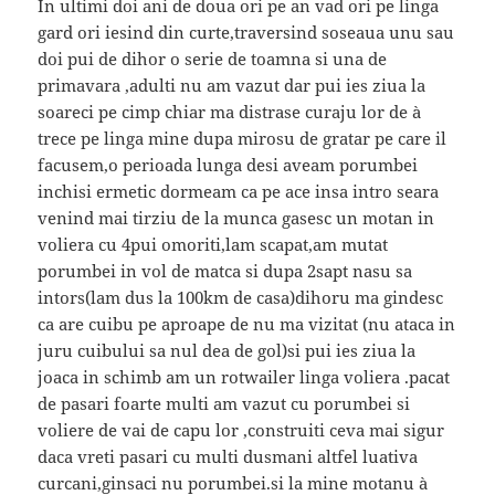
In ultimi doi ani de doua ori pe an vad ori pe linga
gard ori iesind din curte,traversind soseaua unu sau
doi pui de dihor o serie de toamna si una de
primavara ,adulti nu am vazut dar pui ies ziua la
soareci pe cimp chiar ma distrase curaju lor de à
trece pe linga mine dupa mirosu de gratar pe care il
facusem,o perioada lunga desi aveam porumbei
inchisi ermetic dormeam ca pe ace insa intro seara
venind mai tirziu de la munca gasesc un motan in
voliera cu 4pui omoriti,lam scapat,am mutat
porumbei in vol de matca si dupa 2sapt nasu sa
intors(lam dus la 100km de casa)dihoru ma gindesc
ca are cuibu pe aproape de nu ma vizitat (nu ataca in
juru cuibului sa nul dea de gol)si pui ies ziua la
joaca in schimb am un rotwailer linga voliera .pacat
de pasari foarte multi am vazut cu porumbei si
voliere de vai de capu lor ,construiti ceva mai sigur
daca vreti pasari cu multi dusmani altfel luativa
curcani,ginsaci nu porumbei.si la mine motanu à