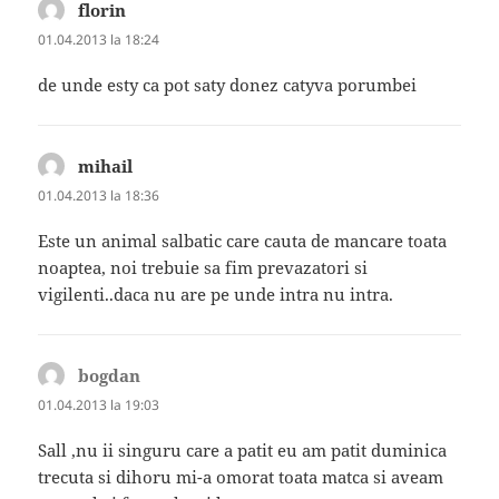
florin
spune:
01.04.2013 la 18:24
de unde esty ca pot saty donez catyva porumbei
mihail
spune:
01.04.2013 la 18:36
Este un animal salbatic care cauta de mancare toata
noaptea, noi trebuie sa fim prevazatori si
vigilenti..daca nu are pe unde intra nu intra.
bogdan
spune:
01.04.2013 la 19:03
Sall ,nu ii singuru care a patit eu am patit duminica
trecuta si dihoru mi-a omorat toata matca si aveam