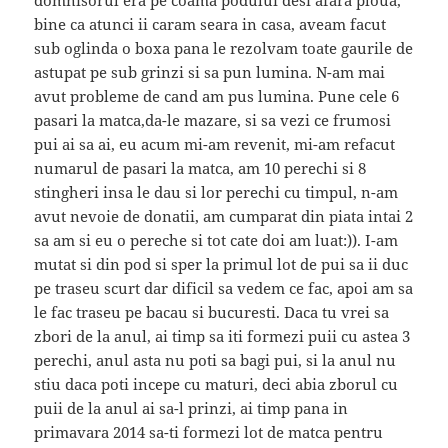
domnisorul era pe coama podului desi afara ploua,
bine ca atunci ii caram seara in casa, aveam facut
sub oglinda o boxa pana le rezolvam toate gaurile de
astupat pe sub grinzi si sa pun lumina. N-am mai
avut probleme de cand am pus lumina. Pune cele 6
pasari la matca,da-le mazare, si sa vezi ce frumosi
pui ai sa ai, eu acum mi-am revenit, mi-am refacut
numarul de pasari la matca, am 10 perechi si 8
stingheri insa le dau si lor perechi cu timpul, n-am
avut nevoie de donatii, am cumparat din piata intai 2
sa am si eu o pereche si tot cate doi am luat:)). I-am
mutat si din pod si sper la primul lot de pui sa ii duc
pe traseu scurt dar dificil sa vedem ce fac, apoi am sa
le fac traseu pe bacau si bucuresti. Daca tu vrei sa
zbori de la anul, ai timp sa iti formezi puii cu astea 3
perechi, anul asta nu poti sa bagi pui, si la anul nu
stiu daca poti incepe cu maturi, deci abia zborul cu
puii de la anul ai sa-l prinzi, ai timp pana in
primavara 2014 sa-ti formezi lot de matca pentru