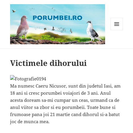
MENIU
ȘI
WIDGET-
Porumbei.ro
URI
Victimele dihorului
Ma numesc Caeru Nicusor, sunt din judetul Iasi, am
18 ani si cresc porumbei voiajori de 3 ani. Anul
acesta doream sa-mi cumpar un ceas, urmand ca de
anul viitor sa zbor si eu porumbeii. Toate bune si
frumoase pana joi 21 martie cand dihorul si-a batut
joc de munca mea.