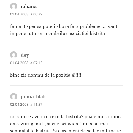
iulianx
spune:
01.04.2008 la 00:39
faina !!!sper sa puteti zbura fara probleme …..vant
in pene tuturor membrilor asociatiei bistrita
dey
spune:
01.04.2008 la 07:13
bine zis domnu de la pozitia 4!!!!!
puma_blak
spune:
02.04.2008 la 11:57
nu stiu ce aveti cu cei d la bistrita? poate nu stiti inca
da cazuri genul „bucur octavian ” nu s-au mai
semnalat la bistrita. Si clasamentele se fac in functie