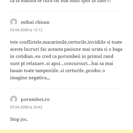
ca la masina se fura cel mai mult spor la zbor!!!
mihai chisan
spune:
03.04.2008 la 12:12
tote conflictele,macarimile,certurile,invidiile si toate
aceste lucruri fac aceasta pasiune mai urata si o baga
in cotidian..eu cred ca porumbeii in primul rand
sunt pt relaxare..si apoi…concursuri…hai sa mai
lasam toate tampeniile..si certurile..produc o
imagine negativa,,,
porumbei.ro
spune:
05.04.2008 la 20:42
Stop joc.