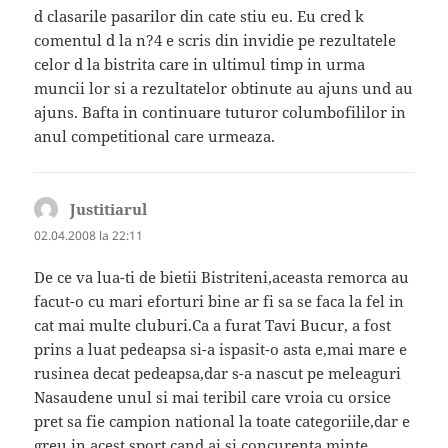
d clasarile pasarilor din cate stiu eu. Eu cred k
comentul d la n?4 e scris din invidie pe rezultatele
celor d la bistrita care in ultimul timp in urma
muncii lor si a rezultatelor obtinute au ajuns und au
ajuns. Bafta in continuare tuturor columbofililor in
anul competitional care urmeaza.
Justitiarul
spune:
02.04.2008 la 22:11
De ce va lua-ti de bietii Bistriteni,aceasta remorca au
facut-o cu mari eforturi bine ar fi sa se faca la fel in
cat mai multe cluburi.Ca a furat Tavi Bucur, a fost
prins a luat pedeapsa si-a ispasit-o asta e,mai mare e
rusinea decat pedeapsa,dar s-a nascut pe meleaguri
Nasaudene unul si mai teribil care vroia cu orsice
pret sa fie campion national la toate categoriile,dar e
greu in acest sport cand ai si concurenta,minte