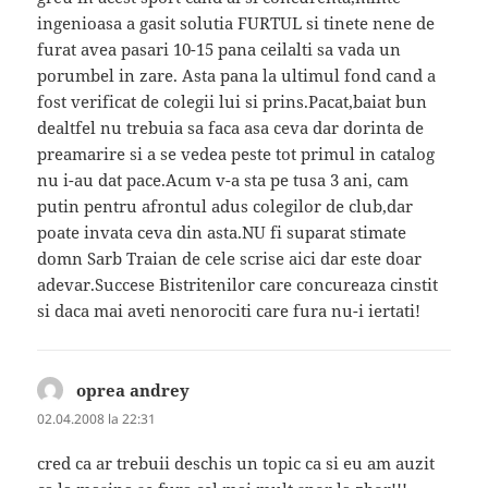
ingenioasa a gasit solutia FURTUL si tinete nene de
furat avea pasari 10-15 pana ceilalti sa vada un
porumbel in zare. Asta pana la ultimul fond cand a
fost verificat de colegii lui si prins.Pacat,baiat bun
dealtfel nu trebuia sa faca asa ceva dar dorinta de
preamarire si a se vedea peste tot primul in catalog
nu i-au dat pace.Acum v-a sta pe tusa 3 ani, cam
putin pentru afrontul adus colegilor de club,dar
poate invata ceva din asta.NU fi suparat stimate
domn Sarb Traian de cele scrise aici dar este doar
adevar.Succese Bistritenilor care concureaza cinstit
si daca mai aveti nenorociti care fura nu-i iertati!
oprea andrey
spune:
02.04.2008 la 22:31
cred ca ar trebuii deschis un topic ca si eu am auzit