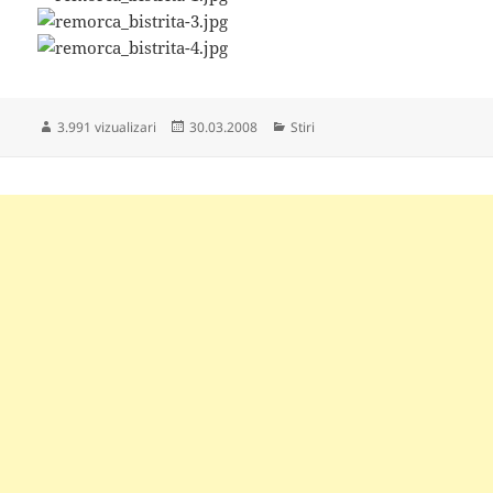
Publicat
Categorii
3.991 vizualizari
30.03.2008
Stiri
pe