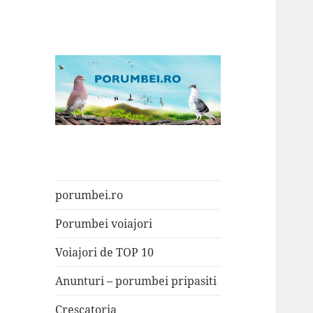
Porumbei.ro
Enciclopedia porumbelului
porumbei.ro
Porumbei voiajori
Voiajori de TOP 10
Anunturi – porumbei pripasiti
Crescatoria