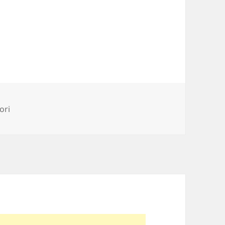
ii
ori