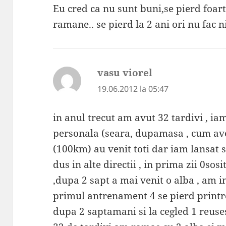
Eu cred ca nu sunt buni,se pierd foarte
ramane.. se pierd la 2 ani ori nu fac n
vasu viorel
spune:
19.06.2012 la 05:47
in anul trecut am avut 32 tardivi , 
personala (seara, dupamasa , cum av
(100km) au venit toti dar iam lansat se
dus in alte directii , in prima zii 0sosi
,dupa 2 sapt a mai venit o alba , am i
primul antrenament 4 se pierd printre 
dupa 2 saptamani si la cegled 1 reusest