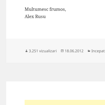
Multumesc frumos,
Alex Rusu
Publicat
Categor
3.251 vizualizari
18.06.2012
Incepat
pe