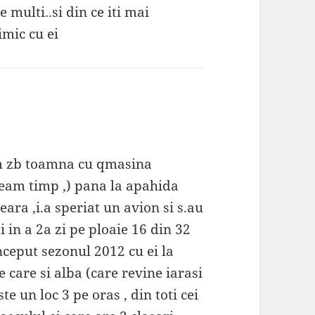
 multi..si din ce iti mai
imic cu ei
iam zb toamna cu qmasina
eam timp ,) pana la apahida
ara ,i.a speriat un avion si s.au
ti in a 2a zi pe ploaie 16 din 32
nceput sezonul 2012 cu ei la
care si alba (care revine iarasi
e un loc 3 pe oras , din toti cei