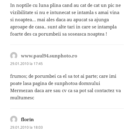
In noptile cu luna plina cand au cat de cat un pic ne
vizibilitate si nu e intunecat se intamla s amai vina
si noaptea… mai ales daca au apucat sa ajunga
aproape de casa.. sunt alte tari in care se intampla
foarte des ca porumbeii sa soseasca noaptea !
www.paul94.sunphoto.ro
spune:
29.01.2010 la 17:45
frumos; de porumbei ca el sa tot ai parte; care imi
poate lasa pagina de sunphotoa domnului
Mermezan daca are sau cv ca sa pot sal contactez va
multumesc
florin
spune:
29.01.2010 la 18:03