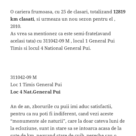
O cariera frumoasa, cu 25 de clasari, totalizand
12819
km clasati
, si urmeaza un nou sezon pentru el ,
2010.
As vrea sa mentionez ca este semi-frate(avand
acelasi tata) cu 311042-09 M , locul 1 General Pui
Timis si locul 4 National General Pui.
311042-09 M
Loc 1 Timis General Pui
Loc 4 Nat.General Pui
An de an, zborurile cu puii imi aduc satisfactii,
pentru ca nu poti fi indiferent, cand vezi aceste
“monumente ale naturii”, care la doar cateva luni de
la ecloziune, sunt in stare sa se intoarca acasa de la
sute de km, neavand stare de cuib, pereche sau o