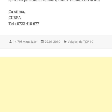
Cu stima,
CUREA
Tel : 0722 410 677
Publicat
Categorii
14.798 vizualizari
29.01.2010
Voiajori de TOP 10
pe