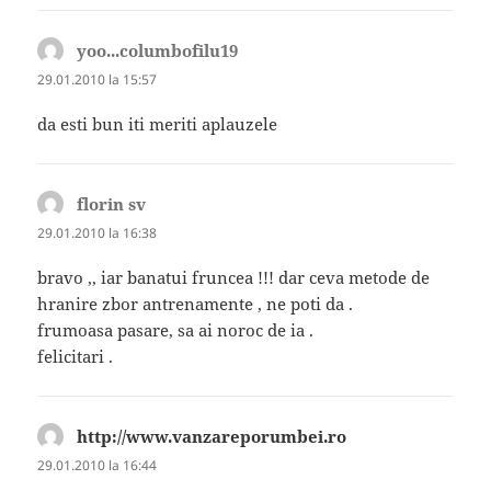
yoo...columbofilu19
spune:
29.01.2010 la 15:57
da esti bun iti meriti aplauzele
florin sv
spune:
29.01.2010 la 16:38
bravo ,, iar banatui fruncea !!! dar ceva metode de
hranire zbor antrenamente , ne poti da .
frumoasa pasare, sa ai noroc de ia .
felicitari .
http://www.vanzareporumbei.ro
spune:
29.01.2010 la 16:44