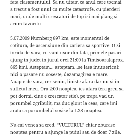
fata clasamentului. Sa nu uitam ca anul care tocmai
a trecut a fost unul cu multe catastrofe, cu pierderi
mari, unde multi crescatori de top isi mai plang si
acum favoritii.
5.07.2009 Nurnberg 897 km, este momentul de
cotitura, de ascensiune din cariera sa sportive. O zi
torida de vara, cu vant usor din fata, primele pasari
ajung in judet in jurul orei 21:00 la Timisoara(aprox.
865 km). Asteptam… asteptam…se lasa intunericul;
nici o pasare nu soseste, dezamagirea e mare.
Noapte de vara, cer senin, liniste afara dar nu si in
sufletul meu. Ora 2:00 noaptea, ies afara (era greu sa
pot dormi, cine e crescator stie), pe trapa vad un
porumbel zgribulit, ma duc glont la ceas, care imi
arata ca porumbelul sosise la 1:28 noaptea.
Nu-mi venea sa cred, “VULTURUL” chiar zburase
noaptea pentru a ajunge la puiul sau de doar 7 zile.