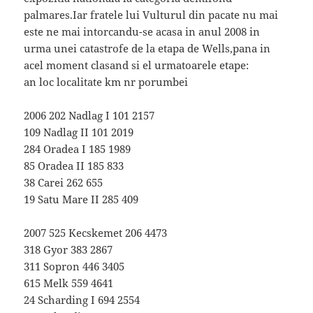
palmares.Iar fratele lui Vulturul din pacate nu mai
este ne mai intorcandu-se acasa in anul 2008 in
urma unei catastrofe de la etapa de Wells,pana in
acel moment clasand si el urmatoarele etape:
an loc localitate km nr porumbei
2006 202 Nadlag I 101 2157
109 Nadlag II 101 2019
284 Oradea I 185 1989
85 Oradea II 185 833
38 Carei 262 655
19 Satu Mare II 285 409
2007 525 Kecskemet 206 4473
318 Gyor 383 2867
311 Sopron 446 3405
615 Melk 559 4641
24 Scharding I 694 2554