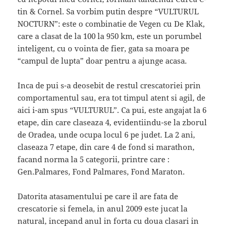
tin & Cornel. Sa vorbim putin despre “VULTURUL
NOCTURN”: este o combinatie de Vegen cu De Klak,
care a clasat de la 100 la 950 km, este un porumbel
inteligent, cu o vointa de fier, gata sa moara pe
“campul de lupta” doar pentru a ajunge acasa.
Inca de pui s-a deosebit de restul crescatoriei prin
comportamentul sau, era tot timpul atent si agil, de
aici i-am spus “VULTURUL”. Ca pui, este angajat la 6
etape, din care claseaza 4, evidentiindu-se la zborul
de Oradea, unde ocupa locul 6 pe judet. La 2 ani,
claseaza 7 etape, din care 4 de fond si marathon,
facand norma la 5 categorii, printre care :
Gen.Palmares, Fond Palmares, Fond Maraton.
Datorita atasamentului pe care il are fata de
crescatorie si femela, in anul 2009 este jucat la
natural, incepand anul in forta cu doua clasari in