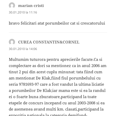
marian cristi
spune:
30.01.2010 la 11:16
bravo felicitari atat porumbeilor cat si crescatorului
CUREA CONSTANTIN&CORNEL
spune:
30.01.2010 la 14:06
Multumim tuturora pentru aprecierile facute.Ca si
complectare as dori sa mentionez ca in anul 2006 am
tinut 2 pui din acest cuplu minunat: tata fiind cum
am mentionat De Klak,fiind fiul porumbelului cu
seria 9781693-97 care a fost vandut la ultima liciatie
a porumbeilor De Klak;iar mama este si ea la randul
ei o foarte buna zburatoare,participand la toate
etapele de concurs incepand cu anul 2003-2008 si ea
de asemenea avand multi km. clasati,participand la
expozitia nationala la categoria demifond-