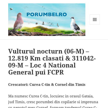
MENIU
ȘI
WIDGET-
Porumbei.ro
URI
Vulturul nocturn (06-M) –
12.819 Km clasati & 311042-
09-M – Loc 4 National
General pui FCPR
Crescatori: Curea C-tin & Cornel din Timis
Ma numesc Curea C-tin, locuiesc in orasul Gataia,
jud Timis, cresc porumbei din copilarie si impreuna
cu nepotul meu Cornel, formam tandemul Curea C-