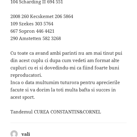
104 Scharding II 694 551
2008 260 Kecskemet 206 5864
109 Szekes 303 5764
667 Sopron 446 4421
290 Amstetten 582 3268
Cu toate ca avand ambi parinti nu am mai tinut pui
din acest cuplu ci dupa cum vedeti am format alte
cupluri cu ei si dovedindu-mi ca fiind foarte buni
reproducatori.
Inca o data multumim tuturora pentru aprecierile
facute si va dorim la toti multa bafta si succes in
acest sport.
Tandemul CUREA CONSTANTIN&CORNEL
vali
spune: