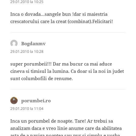
29.01.2010 la 10:25
Inca o dovada…sangele bun !dar si maiestria
crescatorului care la creat (combinat).Felicitari!
Bogdanmv
spune:
29.01.2010 la 10:28
super porumbeii!!! Dar ma bucur ca mai aduce
cineva si timisul la lumina. Ca doar si la noi in judet
sunt columbofili de renume.
porumbei.ro
spune:
29.01.2010 la 11:04
Inca un porumbel de noapte. Tare! Ar trebui sa
analizam daca e vreo linie anume care da abilitatea
asta de a naviga noaptea sau pur si simplu e vorba