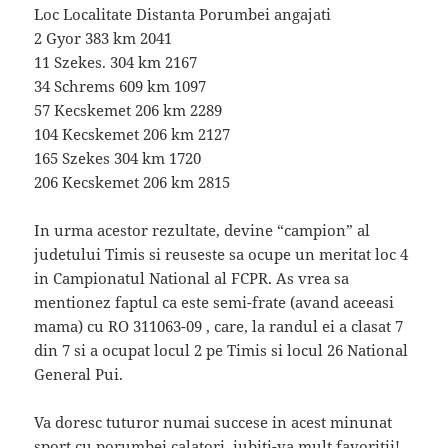
Loc Localitate Distanta Porumbei angajati
2 Gyor 383 km 2041
11 Szekes. 304 km 2167
34 Schrems 609 km 1097
57 Kecskemet 206 km 2289
104 Kecskemet 206 km 2127
165 Szekes 304 km 1720
206 Kecskemet 206 km 2815
In urma acestor rezultate, devine “campion” al
judetului Timis si reuseste sa ocupe un meritat loc 4
in Campionatul National al FCPR. As vrea sa
mentionez faptul ca este semi-frate (avand aceeasi
mama) cu RO 311063-09 , care, la randul ei a clasat 7
din 7 si a ocupat locul 2 pe Timis si locul 26 National
General Pui.
Va doresc tuturor numai succese in acest minunat
sport cu porumbei calatori, iubiti-va mult favoritii!