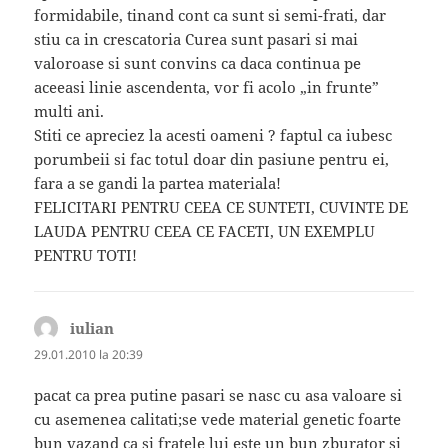
formidabile, tinand cont ca sunt si semi-frati, dar
stiu ca in crescatoria Curea sunt pasari si mai
valoroase si sunt convins ca daca continua pe
aceeasi linie ascendenta, vor fi acolo „in frunte”
multi ani.
Stiti ce apreciez la acesti oameni ? faptul ca iubesc
porumbeii si fac totul doar din pasiune pentru ei,
fara a se gandi la partea materiala!
FELICITARI PENTRU CEEA CE SUNTETI, CUVINTE DE
LAUDA PENTRU CEEA CE FACETI, UN EXEMPLU
PENTRU TOTI!
iulian
spune:
29.01.2010 la 20:39
pacat ca prea putine pasari se nasc cu asa valoare si
cu asemenea calitati;se vede material genetic foarte
bun vazand ca si fratele lui este un bun zburator si