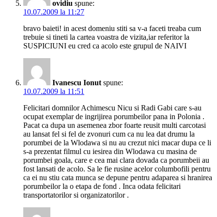
ovidiu
spune:
10.07.2009 la 11:27
bravo baieti! in acest domeniu stiti sa v-a faceti treaba cum
trebuie si tineti la cartea voastra de vizita,iar referitor la
SUSPICIUNI eu cred ca acolo este grupul de NAIVI
Ivanescu Ionut
spune:
10.07.2009 la 11:51
Felicitari domnilor Achimescu Nicu si Radi Gabi care s-au
ocupat exemplar de ingrijirea porumbeilor pana in Polonia .
Pacat ca dupa un asemenea zbor foarte reusit multi carcotasi
au lansat fel si fel de zvonuri cum ca nu lea dat drumu la
porumbei de la Wlodawa si nu au crezut nici macar dupa ce li
s-a prezentat filmul cu iesirea din Wlodawa cu masina de
porumbei goala, care e cea mai clara dovada ca porumbeii au
fost lansati de acolo. Sa le fie rusine acelor columbofili pentru
ca ei nu stiu cata munca se depune pentru adaparea si hranirea
porumbeilor la o etapa de fond . Inca odata felicitari
transportatorilor si organizatorilor .