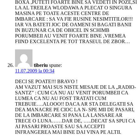
BOXA ,PUTETI FOARTE BINE SA VEDETI IN POZE,SI
LA AL TREILEA WLODAWA A PLECAT O SINGURA
MASINA PE TOATE ACESTE CENTRE DE
IMBARCARE : SA VA FIE RUSINE NESIMTITILOR!!!
IAR VA BATETI JOC DE OAMENI SI BAGATI BANII
IN BUZUNAR CA DE OBICEI. IN SCHIMB
PORUMBEII AU VENIT FOARTE BINE ,VREMEA
FIIND EXCELENTA PE TOT TRASEUL DE ZBOR…
tiberiu
spune:
11.07.2009 la 00:34
DECI SE POATE!!! BRAVO !
AM VAZUT MAI SUS NISTE MESAJE DE LA „RADIO-
SANTZ” : CUM CA NU AU VENIT PORUMBEII CA
LUMEA CA NU AU FOST TRATATI CUM
TREBUIE….ALOOO!! DACA AR STA DELEGATII SA
DEA MANACRE PE CIOC LA N- SPE MII DE PASARI,
DE LA IMBARCARE SI PANA LA LANSARE AR
TRECE O LUNA……DAR DE, …..DECAT SA SPUI CA
AI PASARI PROASTE SAU SA ACCEPTI
INFRANGEREA MAI BINE DAI VINA PE ALTII.