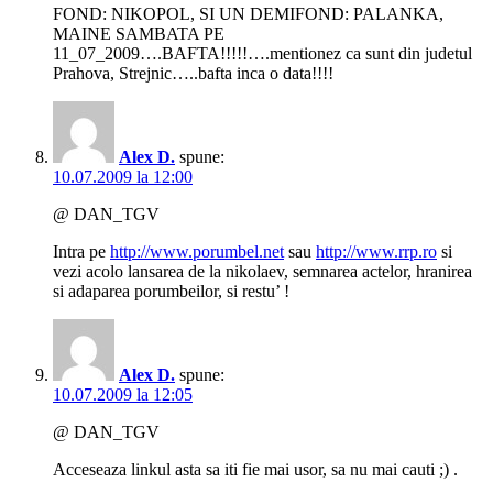
FOND: NIKOPOL, SI UN DEMIFOND: PALANKA,
MAINE SAMBATA PE
11_07_2009….BAFTA!!!!!….mentionez ca sunt din judetul
Prahova, Strejnic…..bafta inca o data!!!!
Alex D.
spune:
10.07.2009 la 12:00
@ DAN_TGV
Intra pe
http://www.porumbel.net
sau
http://www.rrp.ro
si
vezi acolo lansarea de la nikolaev, semnarea actelor, hranirea
si adaparea porumbeilor, si restu’ !
Alex D.
spune:
10.07.2009 la 12:05
@ DAN_TGV
Acceseaza linkul asta sa iti fie mai usor, sa nu mai cauti ;) .