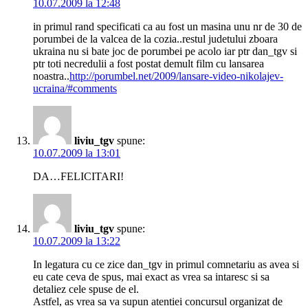
10.07.2009 la 12:48
in primul rand specificati ca au fost un masina unu nr de 30 de
porumbei de la valcea de la cozia..restul judetului zboara
ukraina nu si bate joc de porumbei pe acolo iar ptr dan_tgv si
ptr toti necredulii a fost postat demult film cu lansarea
noastra..
http://porumbel.net/2009/lansare-video-nikolajev-
ucraina/#comments
liviu_tgv
spune:
10.07.2009 la 13:01
DA…FELICITARI!
liviu_tgv
spune:
10.07.2009 la 13:22
In legatura cu ce zice dan_tgv in primul comnetariu as avea si
eu cate ceva de spus, mai exact as vrea sa intaresc si sa
detaliez cele spuse de el.
Astfel, as vrea sa va supun atentiei concursul organizat de