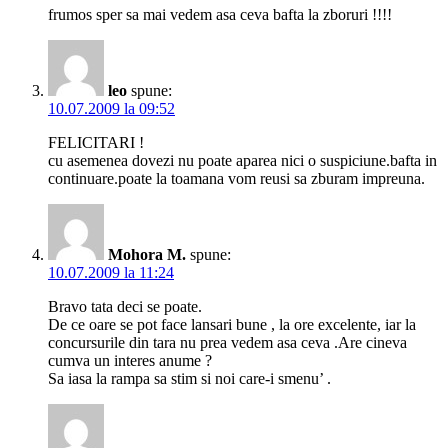
frumos sper sa mai vedem asa ceva bafta la zboruri !!!!
leo
spune:
10.07.2009 la 09:52
FELICITARI !
cu asemenea dovezi nu poate aparea nici o suspiciune.bafta in
continuare.poate la toamana vom reusi sa zburam impreuna.
Mohora M.
spune:
10.07.2009 la 11:24
Bravo tata deci se poate.
De ce oare se pot face lansari bune , la ore excelente, iar la
concursurile din tara nu prea vedem asa ceva .Are cineva
cumva un interes anume ?
Sa iasa la rampa sa stim si noi care-i smenu’ .