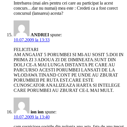
Intrebarea (mai ales pentru cei care au participat la acest
concurs…dar nu numai) mea este : Credeti ca a fost corect
concursul (lansarea) acesta?
ANDREI
spune:
10.07.2009 la 13:33
FELICITARI
AM ANGAJAT 5 PORUMBEI SI MI-AU SOSIT 5.DOI IN
PRIMA ZI 3 ADOUA ZI DE DIMINEATA.SUNT DIN
DOLJ CE-A MAI LUNGA DISTANTA PE CARE AU
PARCURSO ACESTI PORUMBEI LANSATI DE LA
WLODAWA TINAND CONT PE UNDE AU ZBURAT
PORUMBEII PE RUTA EST.CARE ESTE
CUNOSCATOR ANALIZEAZA HARTA SI INTELEGE
CARE PORUMBEI AU ZBURAT CE-L MAI MULT.
ion ion
spune:
10.07.2009 la 13:40
cam suspiciose sosirile din polonia anu asta ,fata de anu trecut.