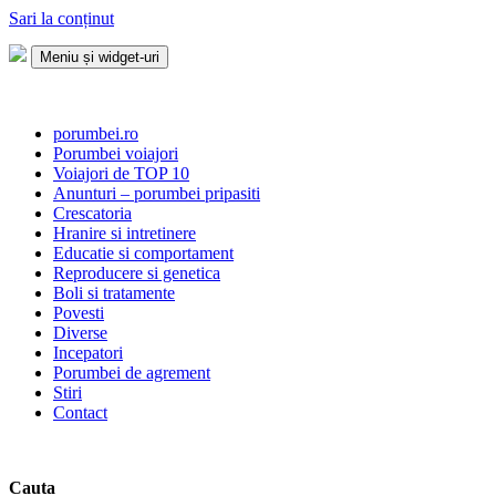
Sari la conținut
Meniu și widget-uri
Porumbei.ro
Enciclopedia porumbelului
porumbei.ro
Porumbei voiajori
Voiajori de TOP 10
Anunturi – porumbei pripasiti
Crescatoria
Hranire si intretinere
Educatie si comportament
Reproducere si genetica
Boli si tratamente
Povesti
Diverse
Incepatori
Porumbei de agrement
Stiri
Contact
Cauta