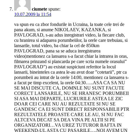
ciumete
spune:
10.07.2009 la 11:54
va spun eu ca zbor fondurile in Ucraina, la toate cele trei de
pana akum, si anume NIKOLAEV, KAZANKA, si
PAVLOGRAD, s-au adus inregistrari video, la fiecare club,
cu hranirea si adaparea porumbeiilor, la orele care trebuiau, si
lansarile, totul video, ba chiar la cel de 850km
PAVLOGRAD, pana sa se aduca inregistrarea
video(mentionez ca lansarea s-a facut chiar la intrarea in oras,
filmarea prinzand si plancarda pe care scria numele orasului”
PAVLOGRAD”) au existat suspiciuni referitor la locul
lansarii, bineinteles ca astea le-au avut doar ”cotetarii”, ptr ca
porumbeii au intrat de la orele 14:00, mentionez ca lansarea s-
a facut pe timp excelent, la orele 04:30…..ASA CA SA NU
SE MAI DISCUTE CA, DOMNLE NU SUNT FACUTE
CORECT LANSARILE, NU SE HRANESC PORUMBEII
SI ASA MAI DEPARTE, LUCRURILE ASTEA LE ZIC
DOAR CEI CARE NU AU REZULTATE SI NU SE
GANDESC CA EI SUNT DIRECT RESPONSABILII PTR
REZULTATELE PROASTE CARE LE AU, SI NU FAC
ALTCEVA DECAT SA DEA VINA PE ALTII SI PE
ORGANIZATORI…VA UREZ TUTUROR BAFTA IN
WEEKEND-UL ASTA CU PASARILE….NOI AVEM UN