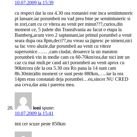
10.07.2009 la 15:39
cu respect dar la ora 4.30 ora romaniei este inca semiintuneric
pt lansare,iar porumbeii nu vad prea bine pe semiintuneric si
in zori,cam cu ce viteza au venit per minut???,curios,din
moment ce, 5 judete din Transilvania au facut o etapa la
Bamberg,acum vreo 2 saptamani,iar primul porumbel a venit
seara dupa ora 8pm,deci??,nu vreau sa jignesc pe nimeni,nici
sa fac vreo aluzie,dar porumbeii au venit cu viteze
supersonice…… ,cam ciudat, deoarece la un maraton
porumbeii vin in medie cam cu 60-70km/ora,dar nici intr un
caz cu mai mult.pe cand aici porumbeii au venit aprox cu
90km/ora (de la ora 5.30 ora Ro pana la 14 sunt cam
8h.30min)din moment ce sunt peste 880km,…..iar la ora
14pm erau constatati deja porumbei…eu,sincer NU CRED
asa ceva,dar asta i parerea mea.
ioni
spune:
10.07.2009 la 15:41
imi cer scuze peste 850km