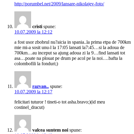
http://porumbel.net/2009/lansare-nikolajev-foto/
cristi
spune:
10.07.2009 la 12:12
a fost usor zbobrul nu?aicia in spania..la prima etpa de 700km
mie mi-a sosit unu-l la 17:05 lansati la7:45…si la adoua de
700km…au inceput sa ajung adoua zi la 9…find lansati tot
asa…poate na plouat pe drum pe acol pe la noi….bafta la
colombofili la fonduri;)
razvan..
spune:
10.07.2009 la 12:17
felicitari tuturor ! tineti-o tot asha.bravo;)(id meu
costinel_dracut)
valcea suntem noi
spune: