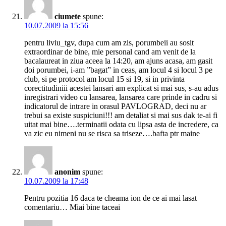
ciumete
spune:
10.07.2009 la 15:56
pentru liviu_tgv, dupa cum am zis, porumbeii au sosit
extraordinar de bine, mie personal cand am venit de la
bacalaureat in ziua aceea la 14:20, am ajuns acasa, am gasit
doi porumbei, i-am ”bagat” in ceas, am locul 4 si locul 3 pe
club, si pe protocol am locul 15 si 19, si in privinta
corectitudiniii acestei lansari am explicat si mai sus, s-au adus
inregistrari video cu lansarea, lansarea care prinde in cadru si
indicatorul de intrare in orasul PAVLOGRAD, deci nu ar
trebui sa existe suspiciuni!!! am detaliat si mai sus dak te-ai fi
uitat mai bine….terminatii odata cu lipsa asta de incredere, ca
va zic eu nimeni nu se risca sa triseze….bafta ptr maine
anonim
spune:
10.07.2009 la 17:48
Pentru pozitia 16 daca te cheama ion de ce ai mai lasat
comentariu… Miai bine taceai