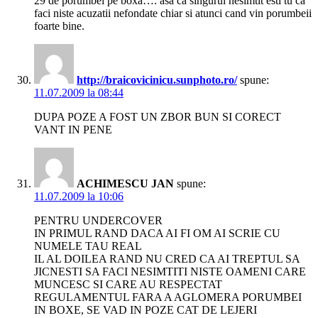
29 de porumbei pe boxa…. asa ca singurul nesimtit esti tu ca
faci niste acuzatii nefondate chiar si atunci cand vin porumbeii
foarte bine.
http://braicovicinicu.sunphoto.ro/
spune:
11.07.2009 la 08:44
DUPA POZE A FOST UN ZBOR BUN SI CORECT
VANT IN PENE
ACHIMESCU JAN
spune:
11.07.2009 la 10:06
PENTRU UNDERCOVER
IN PRIMUL RAND DACA AI FI OM AI SCRIE CU
NUMELE TAU REAL
IL AL DOILEA RAND NU CRED CA AI TREPTUL SA
JICNESTI SA FACI NESIMTITI NISTE OAMENI CARE
MUNCESC SI CARE AU RESPECTAT
REGULAMENTUL FARA A AGLOMERA PORUMBEI
IN BOXE, SE VAD IN POZE CAT DE LEJERI