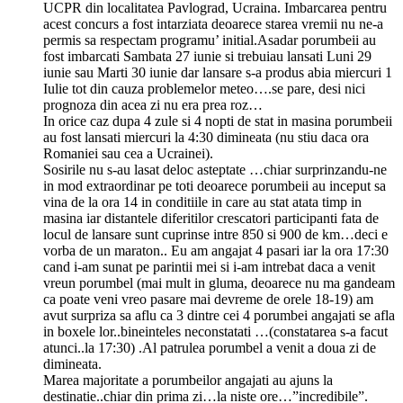
UCPR din localitatea Pavlograd, Ucraina. Imbarcarea pentru
acest concurs a fost intarziata deoarece starea vremii nu ne-a
permis sa respectam programu’ initial.Asadar porumbeii au
fost imbarcati Sambata 27 iunie si trebuiau lansati Luni 29
iunie sau Marti 30 iunie dar lansare s-a produs abia miercuri 1
Iulie tot din cauza problemelor meteo….se pare, desi nici
prognoza din acea zi nu era prea roz…
In orice caz dupa 4 zule si 4 nopti de stat in masina porumbeii
au fost lansati miercuri la 4:30 dimineata (nu stiu daca ora
Romaniei sau cea a Ucrainei).
Sosirile nu s-au lasat deloc asteptate …chiar surprinzandu-ne
in mod extraordinar pe toti deoarece porumbeii au inceput sa
vina de la ora 14 in conditiile in care au stat atata timp in
masina iar distantele diferitilor crescatori participanti fata de
locul de lansare sunt cuprinse intre 850 si 900 de km…deci e
vorba de un maraton.. Eu am angajat 4 pasari iar la ora 17:30
cand i-am sunat pe parintii mei si i-am intrebat daca a venit
vreun porumbel (mai mult in gluma, deoarece nu ma gandeam
ca poate veni vreo pasare mai devreme de orele 18-19) am
avut surpriza sa aflu ca 3 dintre cei 4 porumbei angajati se afla
in boxele lor..bineinteles neconstatati …(constatarea s-a facut
atunci..la 17:30) .Al patrulea porumbel a venit a doua zi de
dimineata.
Marea majoritate a porumbeilor angajati au ajuns la
destinatie..chiar din prima zi…la niste ore…”incredibile”.