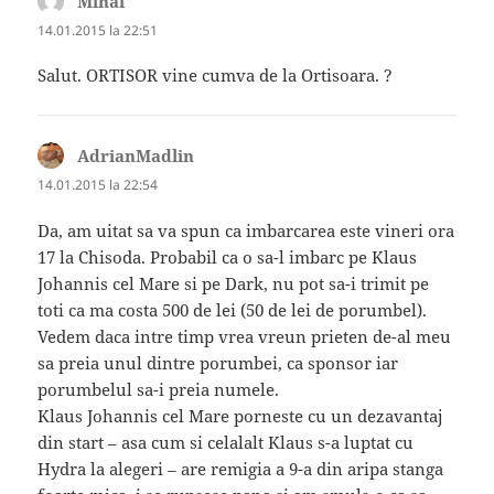
Mihai
spune:
14.01.2015 la 22:51
Salut. ORTISOR vine cumva de la Ortisoara. ?
AdrianMadlin
spune:
14.01.2015 la 22:54
Da, am uitat sa va spun ca imbarcarea este vineri ora
17 la Chisoda. Probabil ca o sa-l imbarc pe Klaus
Johannis cel Mare si pe Dark, nu pot sa-i trimit pe
toti ca ma costa 500 de lei (50 de lei de porumbel).
Vedem daca intre timp vrea vreun prieten de-al meu
sa preia unul dintre porumbei, ca sponsor iar
porumbelul sa-i preia numele.
Klaus Johannis cel Mare porneste cu un dezavantaj
din start – asa cum si celalalt Klaus s-a luptat cu
Hydra la alegeri – are remigia a 9-a din aripa stanga