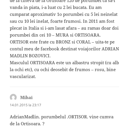
de la cineva de la Ortisoare 120 de porumbei ca sa-i
vanda in piata, i-a luat cu 2 lei bucata. Eu am
cumparat aproximativ 1o porumbei cu 5 lei neinelat
sau cu 10 lei inelat, foarte frumosi. In 2011 am fost
plecat in Italia si i-am lasat afara – au ramas doar doi
porumbei din cei 10 – MURA si ORTISOARA.
ORTISOR este frate cu BRONZ si CORAL – uita-te pe
contul meu de facebook destinat voiajorilor ADRIAN
MADLIN BOZOVICI.
Masculul ORTISOARA este un albastru stropit (cu alb
la ochi etc), cu ochi deosebit de frumos – rosu, bine
vascularizat.
Mihai
spune:
14.01.2015 la 23:17
AdrianMadlin. porumbelul .ORTISOR. vine cumva
de la Ortisoara. ?