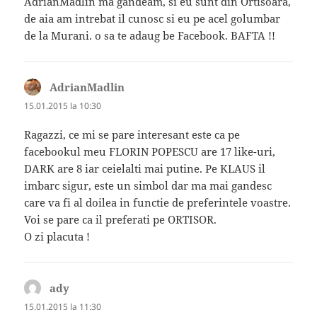
AdrianMadlin ma gandeam, si eu sunt din Ortisoara,
de aia am intrebat il cunosc si eu pe acel golumbar
de la Murani. o sa te adaug be Facebook. BAFTA !!
AdrianMadlin
spune:
15.01.2015 la 10:30
Ragazzi, ce mi se pare interesant este ca pe
facebookul meu FLORIN POPESCU are 17 like-uri,
DARK are 8 iar ceielalti mai putine. Pe KLAUS il
imbarc sigur, este un simbol dar ma mai gandesc
care va fi al doilea in functie de preferintele voastre.
Voi se pare ca il preferati pe ORTISOR.
O zi placuta !
ady
spune:
15.01.2015 la 11:30