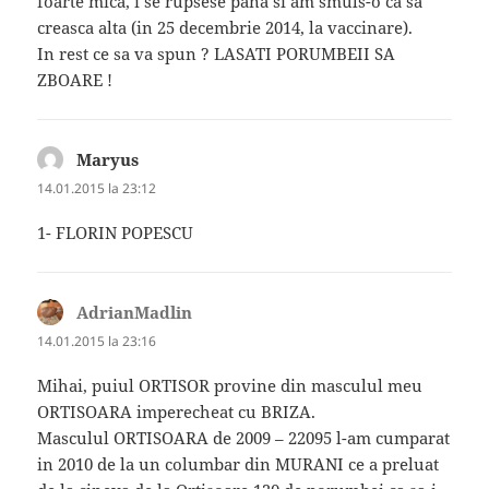
foarte mica, i se rupsese pana si am smuls-o ca sa
creasca alta (in 25 decembrie 2014, la vaccinare).
In rest ce sa va spun ? LASATI PORUMBEII SA
ZBOARE !
Maryus
spune:
14.01.2015 la 23:12
1- FLORIN POPESCU
AdrianMadlin
spune:
14.01.2015 la 23:16
Mihai, puiul ORTISOR provine din masculul meu
ORTISOARA imperecheat cu BRIZA.
Masculul ORTISOARA de 2009 – 22095 l-am cumparat
in 2010 de la un columbar din MURANI ce a preluat