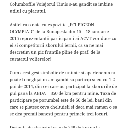
Columbofile Voiajorul Timis s-au gandit sa imbine
utilul cu placutul.
Astfel ca o data cu expozitia „FCI PIGEON
OLYMPIAD” de la Budapesta din 15 – 18 ianuarie
2015 reprezentantii participanti ai ACVT vor duce cu
ei si competitorii zborului iernii, ca sa ne mai
descretim un pic fruntile pline de praf, de la
curatatul volierelor!
Cum acest gest simbolic de unitate si apartenenta nu
poate fi neglijat m-am gandit sa particip si eu cu 1-2
pui de 2014, din cei care au participat la zborurile de
pui pana la ABDA – 350 de km pentru mine. Taxa de
participare pe porumbel este de 50 de lei, bani din
care se platesc ceva cheltuieli si daca mai raman o sa
se dea premii banesti pentru primele trei locuri.
Distanta de strabatut este de 249 de km de la