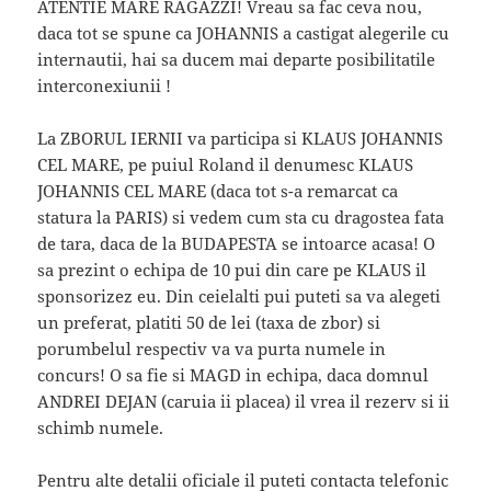
ATENTIE MARE RAGAZZI! Vreau sa fac ceva nou,
daca tot se spune ca JOHANNIS a castigat alegerile cu
internautii, hai sa ducem mai departe posibilitatile
interconexiunii !
La ZBORUL IERNII va participa si KLAUS JOHANNIS
CEL MARE, pe puiul Roland il denumesc KLAUS
JOHANNIS CEL MARE (daca tot s-a remarcat ca
statura la PARIS) si vedem cum sta cu dragostea fata
de tara, daca de la BUDAPESTA se intoarce acasa! O
sa prezint o echipa de 10 pui din care pe KLAUS il
sponsorizez eu. Din ceielalti pui puteti sa va alegeti
un preferat, platiti 50 de lei (taxa de zbor) si
porumbelul respectiv va va purta numele in
concurs! O sa fie si MAGD in echipa, daca domnul
ANDREI DEJAN (caruia ii placea) il vrea il rezerv si ii
schimb numele.
Pentru alte detalii oficiale il puteti contacta telefonic