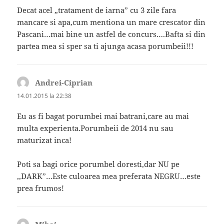
Decat acel „tratament de iarna” cu 3 zile fara
mancare si apa,cum mentiona un mare crescator din
Pascani…mai bine un astfel de concurs….Bafta si din
partea mea si sper sa ti ajunga acasa porumbeii!!!
Andrei-Ciprian
spune:
14.01.2015 la 22:38
Eu as fi bagat porumbei mai batrani,care au mai
multa experienta.Porumbeii de 2014 nu sau
maturizat inca!
Poti sa bagi orice porumbel doresti,dar NU pe
,,DARK”…Este culoarea mea preferata NEGRU…este
prea frumos!