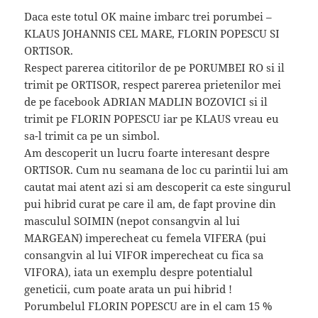
Daca este totul OK maine imbarc trei porumbei –
KLAUS JOHANNIS CEL MARE, FLORIN POPESCU SI
ORTISOR.
Respect parerea cititorilor de pe PORUMBEI RO si il
trimit pe ORTISOR, respect parerea prietenilor mei
de pe facebook ADRIAN MADLIN BOZOVICI si il
trimit pe FLORIN POPESCU iar pe KLAUS vreau eu
sa-l trimit ca pe un simbol.
Am descoperit un lucru foarte interesant despre
ORTISOR. Cum nu seamana de loc cu parintii lui am
cautat mai atent azi si am descoperit ca este singurul
pui hibrid curat pe care il am, de fapt provine din
masculul SOIMIN (nepot consangvin al lui
MARGEAN) imperecheat cu femela VIFERA (pui
consangvin al lui VIFOR imperecheat cu fica sa
VIFORA), iata un exemplu despre potentialul
geneticii, cum poate arata un pui hibrid !
Porumbelul FLORIN POPESCU are in el cam 15 %