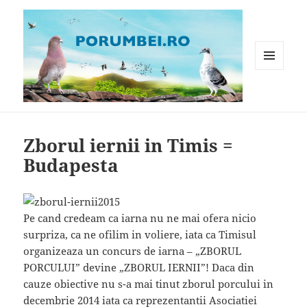
MENIU
ȘI
WIDGET-
Porumbei.ro
URI
Zborul iernii in Timis =
Budapesta
Pe cand credeam ca iarna nu ne mai ofera nicio
surpriza, ca ne ofilim in voliere, iata ca Timisul
organizeaza un concurs de iarna – „ZBORUL
PORCULUI” devine „ZBORUL IERNII”! Daca din
cauze obiective nu s-a mai tinut zborul porcului in
decembrie 2014 iata ca reprezentantii Asociatiei