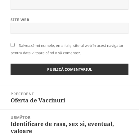
SITE WEB
Salvează-mi numele, emailul și site-ul web în acest navigator
pentru data viitoare când o să comentez.
Navigare
PRECEDENT
în
Oferta de Vaccinuri
Articolul
articole
anterior:
URMĂTOR
Identificare de rasa, sex si, eventual,
Articolul
valoare
următor: