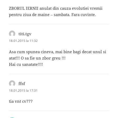
ZBORUL IERNII anulat din cauza evolutiei vremii
pentru ziua de maine – sambata. Fara cuvinte.
titi.tgv
spune:
18.01.2015 la 11:32
Asa cum spunea cineva, mai bine bagi decat unul si
atat!!! O sa fie un zbor greu !!!
Hai cu sanatate!!!!
ffsf
spune:
18.01.2015 la 17:31
tia vnt cv???