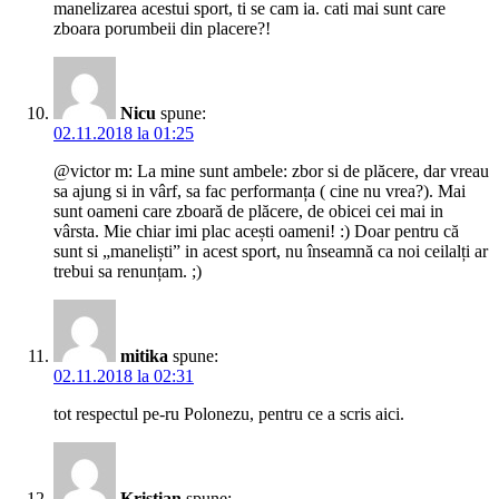
manelizarea acestui sport, ti se cam ia. cati mai sunt care
zboara porumbeii din placere?!
Nicu
spune:
02.11.2018 la 01:25
@victor m: La mine sunt ambele: zbor si de plăcere, dar vreau
sa ajung si in vârf, sa fac performanța ( cine nu vrea?). Mai
sunt oameni care zboară de plăcere, de obicei cei mai in
vârsta. Mie chiar imi plac acești oameni! :) Doar pentru că
sunt si „maneliști” in acest sport, nu înseamnă ca noi ceilalți ar
trebui sa renunțam. ;)
mitika
spune:
02.11.2018 la 02:31
tot respectul pe-ru Polonezu, pentru ce a scris aici.
Kristian
spune: