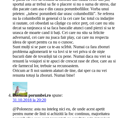
sportul asta ar trebui sa fie o placere si nu o sursa de stress, dar
din pacate cam asa e din cauza porumbofililor. Vorba unui
prieten: „iubesc porumbeii dar urasc columbofilii”. Se referea
nu la columbofili in general ci la cei care fac totul cu indarjire
si rautate, cei obsedati sa câștige cu orice preț, cei care nu stiu
decat sa ranjeasca si sa faca bascalie atunci cand pierzi si sa te
urasca de moarte cand ii bați. Cei care nu stiu sa felicite
adversarul, cei care nu joaca fair play, cai care nu respecta
ideea de sport pentru ca nu o cunosc.
Sunt mulți si se pare ca te-au scîrbit. Numai ca fara zboruri
problema aglomerarii te va lovi si te vei priva si de niște
bucurii date de tovarășii tai cu pene. Numai daca nu vrei sa
renunti la voiajori si te apuci de crescut rase de zbor, care au si
ele farmecul lor, trebuie sa recunoastem.
Oricum ar fi noi suntem alaturi de tine, dat sper ca nu vei
renunta totuși la zboruri. Numai bine!
porumbei.ro
spune:
31.10.2018 la 20:20
@Polonezu: asta nu inteleg nici eu, de unde acest apetit
pentru nume de linii si achizitii la foc continuu, majoritatea