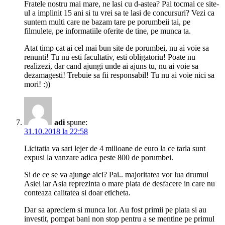
Fratele nostru mai mare, ne lasi cu d-astea? Pai tocmai ce site-
ul a implinit 15 ani si tu vrei sa te lasi de concursuri? Vezi ca
suntem multi care ne bazam tare pe porumbeii tai, pe
filmulete, pe informatiile oferite de tine, pe munca ta.
Atat timp cat ai cel mai bun site de porumbei, nu ai voie sa
renunti! Tu nu esti facultativ, esti obligatoriu! Poate nu
realizezi, dar cand ajungi unde ai ajuns tu, nu ai voie sa
dezamagesti! Trebuie sa fii responsabil! Tu nu ai voie nici sa
mori! :))
adi
spune:
31.10.2018 la 22:58
Licitatia va sari lejer de 4 milioane de euro la ce tarla sunt
expusi la vanzare adica peste 800 de porumbei.
Si de ce se va ajunge aici? Pai.. majoritatea vor lua drumul
Asiei iar Asia reprezinta o mare piata de desfacere in care nu
conteaza calitatea si doar eticheta.
Dar sa apreciem si munca lor. Au fost primii pe piata si au
investit, pompat bani non stop pentru a se mentine pe primul