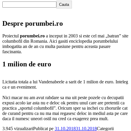
Cauta
Despre porumbei.ro
Proiectul
porumbei.ro
a inceput in 2003 si este cel mai „batran” site
columbofil din Romania. Aici gasiti enciclopedia porumbelului
imbogatita an de an cu multa pasiune pentru aceasta pasare
fascinanta.
1 milion de euro
Licitatia totala a lui Vandenabeele a sarit de 1 milion de euro. Inteleg
ca e un eveniment.
Nici macar nu am avut rabdare sa ma uit peste pozele cu decupatii
expusi acolo iar asta nu e deloc ok pentru unul care are pretentii ca
practica „sportul columbofil”. Oricum sper sa inchei cu zborurile cat
de curand pentru ca nu ma mai regasesc deloc in mediul asta pe care
daca il numesc uneori ostil nu cred ca exagerez prea mult.
3.945 vizualizari
Publicat pe
31.10.2018
31.10.2018
Categorii