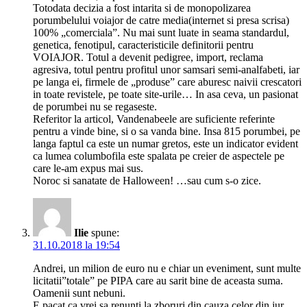
Totodata decizia a fost intarita si de monopolizarea
porumbelului voiajor de catre media(internet si presa scrisa)
100% „comerciala”. Nu mai sunt luate in seama standardul,
genetica, fenotipul, caracteristicile definitorii pentru
VOIAJOR. Totul a devenit pedigree, import, reclama
agresiva, totul pentru profitul unor samsari semi-analfabeti, iar
pe langa ei, firmele de „produse” care aburesc naivii crescatori
in toate revistele, pe toate site-urile… In asa ceva, un pasionat
de porumbei nu se regaseste.
Referitor la articol, Vandenabeele are suficiente referinte
pentru a vinde bine, si o sa vanda bine. Insa 815 porumbei, pe
langa faptul ca este un numar gretos, este un indicator evident
ca lumea columbofila este spalata pe creier de aspectele pe
care le-am expus mai sus.
Noroc si sanatate de Halloween! …sau cum s-o zice.
Ilie
spune:
31.10.2018 la 19:54
Andrei, un milion de euro nu e chiar un eveniment, sunt multe
licitatii”totale” pe PIPA care au sarit bine de aceasta suma.
Oamenii sunt nebuni.
E pacat ca vrei sa renunti la zboruri din cauza celor din jur,