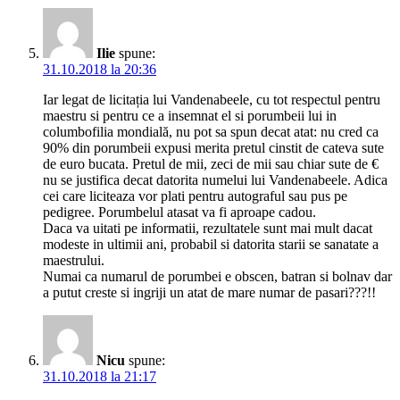
Ilie
spune:
31.10.2018 la 20:36
Iar legat de licitația lui Vandenabeele, cu tot respectul pentru
maestru si pentru ce a insemnat el si porumbeii lui in
columbofilia mondială, nu pot sa spun decat atat: nu cred ca
90% din porumbeii expusi merita pretul cinstit de cateva sute
de euro bucata. Pretul de mii, zeci de mii sau chiar sute de €
nu se justifica decat datorita numelui lui Vandenabeele. Adica
cei care liciteaza vor plati pentru autograful sau pus pe
pedigree. Porumbelul atasat va fi aproape cadou.
Daca va uitati pe informatii, rezultatele sunt mai mult dacat
modeste in ultimii ani, probabil si datorita starii se sanatate a
maestrului.
Numai ca numarul de porumbei e obscen, batran si bolnav dar
a putut creste si ingriji un atat de mare numar de pasari???!!
Nicu
spune:
31.10.2018 la 21:17