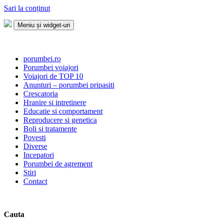
Sari la conținut
Meniu și widget-uri
Porumbei.ro
Enciclopedia porumbelului
porumbei.ro
Porumbei voiajori
Voiajori de TOP 10
Anunturi – porumbei pripasiti
Crescatoria
Hranire si intretinere
Educatie si comportament
Reproducere si genetica
Boli si tratamente
Povesti
Diverse
Incepatori
Porumbei de agrement
Stiri
Contact
Cauta