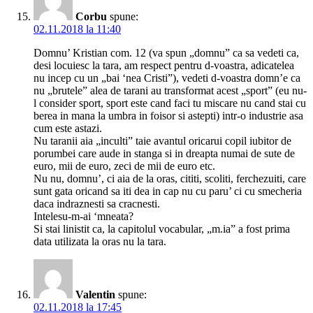
Corbu
spune:
02.11.2018 la 11:40
Domnu’ Kristian com. 12 (va spun „domnu” ca sa vedeti ca,
desi locuiesc la tara, am respect pentru d-voastra, adicatelea
nu incep cu un „bai ‘nea Cristi”), vedeti d-voastra domn’e ca
nu „brutele” alea de tarani au transformat acest „sport” (eu nu-
l consider sport, sport este cand faci tu miscare nu cand stai cu
berea in mana la umbra in foisor si astepti) intr-o industrie asa
cum este astazi.
Nu taranii aia „inculti” taie avantul oricarui copil iubitor de
porumbei care aude in stanga si in dreapta numai de sute de
euro, mii de euro, zeci de mii de euro etc.
Nu nu, domnu’, ci aia de la oras, cititi, scoliti, ferchezuiti, care
sunt gata oricand sa iti dea in cap nu cu paru’ ci cu smecheria
daca indraznesti sa cracnesti.
Intelesu-m-ai ‘mneata?
Si stai linistit ca, la capitolul vocabular, „m.ia” a fost prima
data utilizata la oras nu la tara.
Valentin
spune:
02.11.2018 la 17:45