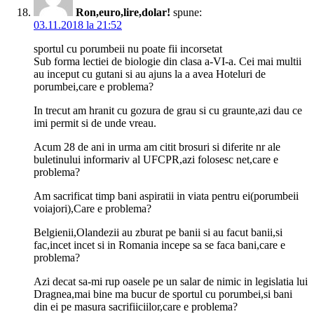
Ron,euro,lire,dolar!
spune:
03.11.2018 la 21:52
sportul cu porumbeii nu poate fii incorsetat
Sub forma lectiei de biologie din clasa a-VI-a. Cei mai multii
au inceput cu gutani si au ajuns la a avea Hoteluri de
porumbei,care e problema?
In trecut am hranit cu gozura de grau si cu graunte,azi dau ce
imi permit si de unde vreau.
Acum 28 de ani in urma am citit brosuri si diferite nr ale
buletinului informariv al UFCPR,azi folosesc net,care e
problema?
Am sacrificat timp bani aspiratii in viata pentru ei(porumbeii
voiajori),Care e problema?
Belgienii,Olandezii au zburat pe banii si au facut banii,si
fac,incet incet si in Romania incepe sa se faca bani,care e
problema?
Azi decat sa-mi rup oasele pe un salar de nimic in legislatia lui
Dragnea,mai bine ma bucur de sportul cu porumbei,si bani
din ei pe masura sacrifiiciilor,care e problema?