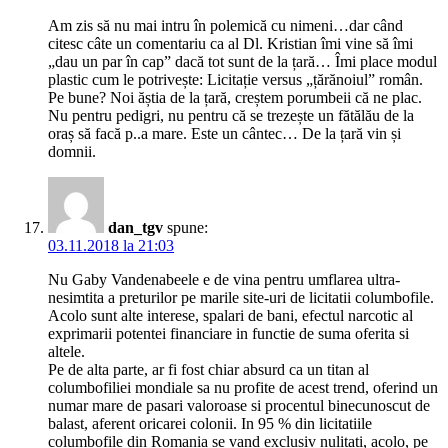
Am zis să nu mai intru în polemică cu nimeni…dar când
citesc câte un comentariu ca al Dl. Kristian îmi vine să îmi
„dau un par în cap” dacă tot sunt de la țară… Îmi place modul
plastic cum le potrivește: Licitație versus „țărănoiul” român.
Pe bune? Noi ăștia de la țară, creștem porumbeii că ne plac.
Nu pentru pedigri, nu pentru că se trezește un fătălău de la
oraș să facă p..a mare. Este un cântec… De la țară vin și
domnii.
dan_tgv
spune:
03.11.2018 la 21:03
Nu Gaby Vandenabeele e de vina pentru umflarea ultra-
nesimtita a preturilor pe marile site-uri de licitatii columbofile.
Acolo sunt alte interese, spalari de bani, efectul narcotic al
exprimarii potentei financiare in functie de suma oferita si
altele.
Pe de alta parte, ar fi fost chiar absurd ca un titan al
columbofiliei mondiale sa nu profite de acest trend, oferind un
numar mare de pasari valoroase si procentul binecunoscut de
balast, aferent oricarei colonii. In 95 % din licitatiile
columbofile din Romania se vand exclusiv nulitati, acolo, pe