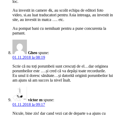
loc.
Au investit in camere 4k, au scolit echipa de editori foto
video, si.au luat traducatori pentru Asia intreaga, au investit in
site, au investit in matca …. etc.
Au pompat bani cu nemiluatr pentru a pune concurenta la
pamant.
Gheo
spune:
01.11.2018 la 08:19
Scrie că nu toți porumbeii sunt crescuți de el…dar originea
porumbeilor este ….și cred că va depăși toate recordurile.
Eu unul ii doresc sănătate…și datorită originii porumbeilor lui
am ajuns să am succes la nivel înalt.
victor m
spune:
01.11.2018 la 09:17
Nicule, bine zis! dar cand vezi cat de departe s-a ajuns cu