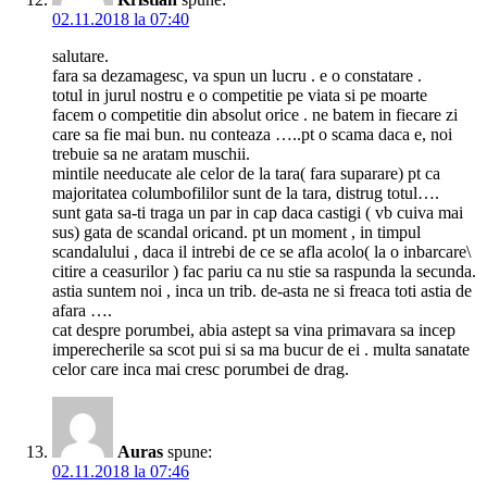
02.11.2018 la 07:40
salutare.
fara sa dezamagesc, va spun un lucru . e o constatare .
totul in jurul nostru e o competitie pe viata si pe moarte
facem o competitie din absolut orice . ne batem in fiecare zi
care sa fie mai bun. nu conteaza …..pt o scama daca e, noi
trebuie sa ne aratam muschii.
mintile needucate ale celor de la tara( fara suparare) pt ca
majoritatea columbofililor sunt de la tara, distrug totul….
sunt gata sa-ti traga un par in cap daca castigi ( vb cuiva mai
sus) gata de scandal oricand. pt un moment , in timpul
scandalului , daca il intrebi de ce se afla acolo( la o inbarcare\
citire a ceasurilor ) fac pariu ca nu stie sa raspunda la secunda.
astia suntem noi , inca un trib. de-asta ne si freaca toti astia de
afara ….
cat despre porumbei, abia astept sa vina primavara sa incep
imperecherile sa scot pui si sa ma bucur de ei . multa sanatate
celor care inca mai cresc porumbei de drag.
Auras
spune:
02.11.2018 la 07:46