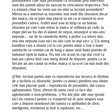
porumbeilor care sunt prezentati cu rezultate prin interviuri
sunt din parinti adusi nu nascuti in crescatoria respectiva. Noi
ca romani chiar nu vrem sau nu stim sa lucram porumbeii?
Mereu m-a interesat sa reproduc mai mult din zburatori decat
din matca, mi se pare mai placut sa stii ca ai muncit tu acei
porumbei cumva. Astfel anul asta in timp ce un batran
zburator pe care l-am retras la matca se odihnea pe cuib, la
etape plecau fiu din el alaturi de nepot, stranepot si stra-stra
nepoata… iar de la catastrofa derby a puilor s-a intors stra-
stra-stra nepoata (sau nici nu stiu cum se mai zice :). Un intreg
familion care a zburat cot la cot, pentru mine a fost o mare
satisfactie sa constat cat de lung a ajuns sirul liniei pornite de
batranul oprit la matca. Nu imi vin acum in cap dar cred ca
mai am cateva linii care merg destul de departe, pentru ca in
fiecare an am cautat sa reduc matca si sa scot cat mai mult din
zburatori.
@Ilie: tocmai partea asta cu reproductia ma incurca in dorinta
de a incheia cu zborurile, pentru ca atunci pierdem una dintre
cele mai placute parti – reproductia de porumbei, din cauza
aglomeratiei. Desi, zborul de iarna cred ca face din
aglomeratie o non-problema. :) Nu imi plac alte rase (poate
nici nu cunosc) pentru ca voiajorul mi se pare singura rasa
care a depasit stramosul din natura ca aptitudini de zbor,
inteligenta, rezistenta la boli si rapitoare, etc…