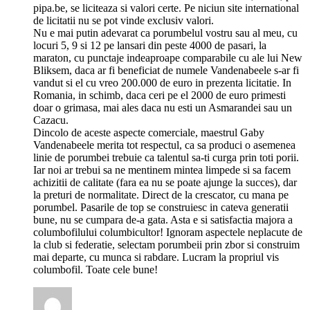
pipa.be, se liciteaza si valori certe. Pe niciun site international
de licitatii nu se pot vinde exclusiv valori.
Nu e mai putin adevarat ca porumbelul vostru sau al meu, cu
locuri 5, 9 si 12 pe lansari din peste 4000 de pasari, la
maraton, cu punctaje indeaproape comparabile cu ale lui New
Bliksem, daca ar fi beneficiat de numele Vandenabeele s-ar fi
vandut si el cu vreo 200.000 de euro in prezenta licitatie. In
Romania, in schimb, daca ceri pe el 2000 de euro primesti
doar o grimasa, mai ales daca nu esti un Asmarandei sau un
Cazacu.
Dincolo de aceste aspecte comerciale, maestrul Gaby
Vandenabeele merita tot respectul, ca sa produci o asemenea
linie de porumbei trebuie ca talentul sa-ti curga prin toti porii.
Iar noi ar trebui sa ne mentinem mintea limpede si sa facem
achizitii de calitate (fara ea nu se poate ajunge la succes), dar
la preturi de normalitate. Direct de la crescator, cu mana pe
porumbel. Pasarile de top se construiesc in cateva generatii
bune, nu se cumpara de-a gata. Asta e si satisfactia majora a
columbofilului columbicultor! Ignoram aspectele neplacute de
la club si federatie, selectam porumbeii prin zbor si construim
mai departe, cu munca si rabdare. Lucram la propriul vis
columbofil. Toate cele bune!