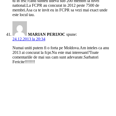
tu in frsc?cand sunteti udeva sub 200 membri la nivel
national.La FCPR au concurat in 2012 peste 7500 de
membri.Asa ca te invit eu in FCPR sa vezi mai exact unde
este locul tau.
MARIAN PERIJOC
spune:
24.12.2013 la 20:34
Numai uniti putem fi o forta pe Moldova.Am inteles ca anu
2013 ai concurat la fcpr.Nu este mai interesant?Toate
comentariile de mai sus cam sunt adevarate.Sarbatori
Fericite!!!!!!!!