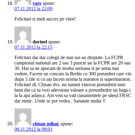
vasy
spune:
07.11.2012 la 22:09
Felicitari si mult succes pe vitor!
dorinel
spune:
07.11.2012 la 22:15
Felicitari dar dar colegii de mai sus au dreptate. La FCPR
campionul national are 2 sau 3 puncte iar la FCPR are 20 sau
30. Hai sa ne apucam de treaba serioasa si pe urma mai
vedem. Facem un concurs la Berlin cu 300 porumbei care vin
dupa 3 zile si cu aia facem norma la maraton si supermaraton .
Felicitari dl. Chisan dvs. nu sunteti vinovat porumbeii sunt
buni dar ca sa vezi adevarata valoare a porumbeilor tai baga-i
la la apa adanca. Am vrut sa vad clasamentele pe siteul FRSC
dar nimic. Unde se pot vedea . Sanatate multa !!
chisan mihai.
spune:
08.11.2012 la 08:01