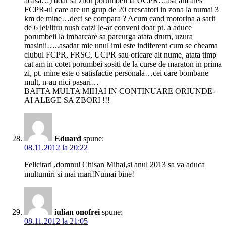
acasa…) doar sa zbor porumbeii la UCPR…asa am ales
FCPR-ul care are un grup de 20 crescatori in zona la numai 3
km de mine…deci se compara ? Acum cand motorina a sarit
de 6 lei/litru nush catzi le-ar conveni doar pt. a aduce
porumbeii la imbarcare sa parcurga atata drum, uzura
masinii…..asadar mie unul imi este indiferent cum se cheama
clubul FCPR, FRSC, UCPR sau oricare alt nume, atata timp
cat am in cotet porumbei sositi de la curse de maraton in prima
zi, pt. mine este o satisfactie personala…cei care bombane
mult, n-au nici pasari…
BAFTA MULTA MIHAI IN CONTINUARE ORIUNDE-
AI ALEGE SA ZBORI !!!
Eduard
spune:
08.11.2012 la 20:22
Felicitari ,domnul Chisan Mihai,si anul 2013 sa va aduca
multumiri si mai mari!Numai bine!
iulian onofrei
spune:
08.11.2012 la 21:05