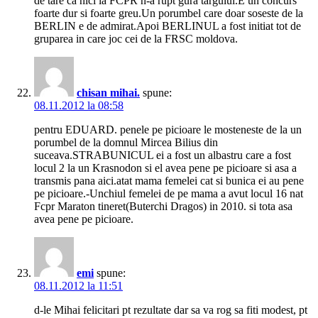
de tare ca nici la FCPR n-a rupt gura targului.E un concurs
foarte dur si foarte greu.Un porumbel care doar soseste de la
BERLIN e de admirat.Apoi BERLINUL a fost initiat tot de
gruparea in care joc cei de la FRSC moldova.
chisan mihai.
spune:
08.11.2012 la 08:58
pentru EDUARD. penele pe picioare le mosteneste de la un
porumbel de la domnul Mircea Bilius din
suceava.STRABUNICUL ei a fost un albastru care a fost
locul 2 la un Krasnodon si el avea pene pe picioare si asa a
transmis pana aici.atat mama femelei cat si bunica ei au pene
pe picioare.-Unchiul femelei de pe mama a avut locul 16 nat
Fcpr Maraton tineret(Buterchi Dragos) in 2010. si tota asa
avea pene pe picioare.
emi
spune:
08.11.2012 la 11:51
d-le Mihai felicitari pt rezultate dar sa va rog sa fiti modest, pt