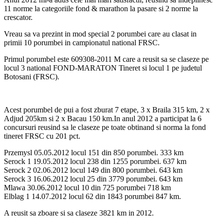
11 norme la categoriile fond & marathon la pasare si 2 norme la
crescator.
Vreau sa va prezint in mod special 2 porumbei care au clasat in
primii 10 porumbei in campionatul national FRSC.
Primul porumbel este 609308-2011 M care a reusit sa se claseze pe
locul 3 national FOND-MARATON Tineret si locul 1 pe judetul
Botosani (FRSC).
Acest porumbel de pui a fost zburat 7 etape, 3 x Braila 315 km, 2 x
Adjud 205km si 2 x Bacau 150 km.In anul 2012 a participat la 6
concursuri reusind sa le claseze pe toate obtinand si norma la fond
tineret FRSC cu 201 pct.
Przemysl 05.05.2012 locul 151 din 850 porumbei. 333 km
Serock 1 19.05.2012 locul 238 din 1255 porumbei. 637 km
Serock 2 02.06.2012 locul 149 din 800 porumbei. 643 km
Serock 3 16.06.2012 locul 25 din 3779 porumbei. 643 km
Mlawa 30.06.2012 locul 10 din 725 porumbei 718 km
Elblag 1 14.07.2012 locul 62 din 1843 porumbei 847 km.
A reusit sa zboare si sa claseze 3821 km in 2012.