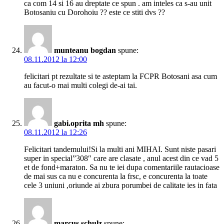
ca com 14 si 16 au dreptate ce spun . am inteles ca s-au unit
Botosaniu cu Dorohoiu ?? este ce stiti dvs ??
munteanu bogdan
spune:
08.11.2012 la 12:00
felicitari pt rezultate si te asteptam la FCPR Botosani asa cum
au facut-o mai multi colegi de-ai tai.
gabi.oprita mh
spune:
08.11.2012 la 12:26
Felicitari tandemului!Si la multi ani MIHAI. Sunt niste pasari
super in special”308″ care are clasate , anul acest din ce vad 5
et de fond+maraton. Sa nu te iei dupa comentariile rautacioase
de mai sus ca nu e concurenta la frsc, e concurenta la toate
cele 3 uniuni ,oriunde ai zbura porumbei de calitate ies in fata
marcus schulz
spune: