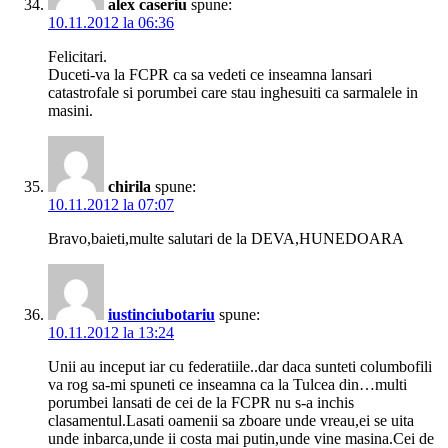
alex caseriu
spune:
10.11.2012 la 06:36
Felicitari.
Duceti-va la FCPR ca sa vedeti ce inseamna lansari
catastrofale si porumbei care stau inghesuiti ca sarmalele in
masini.
chirila
spune:
10.11.2012 la 07:07
Bravo,baieti,multe salutari de la DEVA,HUNEDOARA
iustinciubotariu
spune:
10.11.2012 la 13:24
Unii au inceput iar cu federatiile..dar daca sunteti columbofili
va rog sa-mi spuneti ce inseamna ca la Tulcea din…multi
porumbei lansati de cei de la FCPR nu s-a inchis
clasamentul.Lasati oamenii sa zboare unde vreau,ei se uita
unde inbarca,unde ii costa mai putin,unde vine masina.Cei de