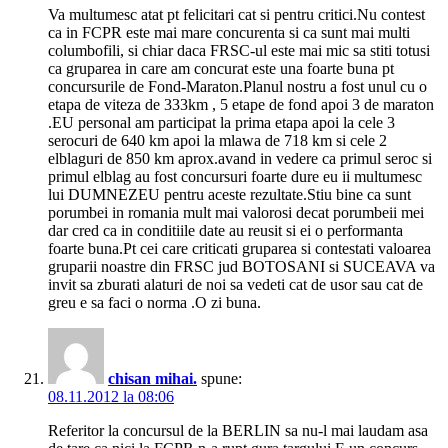
Va multumesc atat pt felicitari cat si pentru critici.Nu contest
ca in FCPR este mai mare concurenta si ca sunt mai multi
columbofili, si chiar daca FRSC-ul este mai mic sa stiti totusi
ca gruparea in care am concurat este una foarte buna pt
concursurile de Fond-Maraton.Planul nostru a fost unul cu o
etapa de viteza de 333km , 5 etape de fond apoi 3 de maraton
.EU personal am participat la prima etapa apoi la cele 3
serocuri de 640 km apoi la mlawa de 718 km si cele 2
elblaguri de 850 km aprox.avand in vedere ca primul seroc si
primul elblag au fost concursuri foarte dure eu ii multumesc
lui DUMNEZEU pentru aceste rezultate.Stiu bine ca sunt
porumbei in romania mult mai valorosi decat porumbeii mei
dar cred ca in conditiile date au reusit si ei o performanta
foarte buna.Pt cei care criticati gruparea si contestati valoarea
gruparii noastre din FRSC jud BOTOSANI si SUCEAVA va
invit sa zburati alaturi de noi sa vedeti cat de usor sau cat de
greu e sa faci o norma .O zi buna.
chisan mihai.
spune:
08.11.2012 la 08:06
Referitor la concursul de la BERLIN sa nu-l mai laudam asa