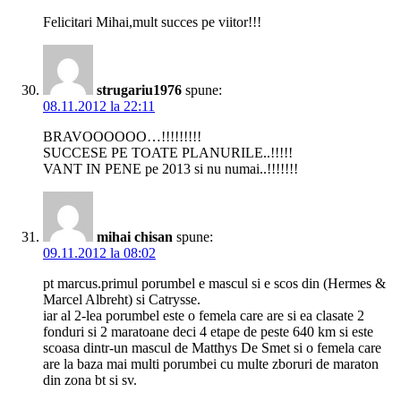
Felicitari Mihai,mult succes pe viitor!!!
strugariu1976
spune:
08.11.2012 la 22:11
BRAVOOOOOO…!!!!!!!!!
SUCCESE PE TOATE PLANURILE..!!!!!
VANT IN PENE pe 2013 si nu numai..!!!!!!!
mihai chisan
spune:
09.11.2012 la 08:02
pt marcus.primul porumbel e mascul si e scos din (Hermes &
Marcel Albreht) si Catrysse.
iar al 2-lea porumbel este o femela care are si ea clasate 2
fonduri si 2 maratoane deci 4 etape de peste 640 km si este
scoasa dintr-un mascul de Matthys De Smet si o femela care
are la baza mai multi porumbei cu multe zboruri de maraton
din zona bt si sv.