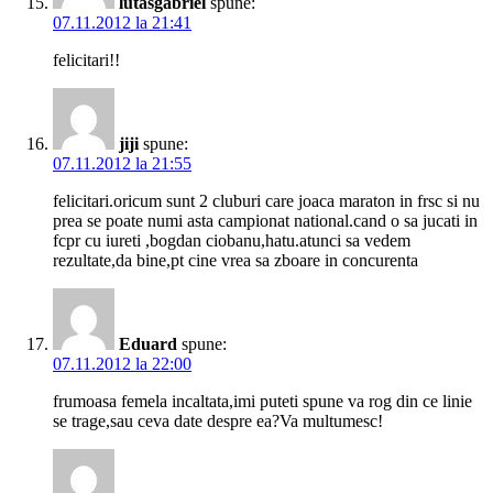
lutasgabriel
spune:
07.11.2012 la 21:41
felicitari!!
jiji
spune:
07.11.2012 la 21:55
felicitari.oricum sunt 2 cluburi care joaca maraton in frsc si nu
prea se poate numi asta campionat national.cand o sa jucati in
fcpr cu iureti ,bogdan ciobanu,hatu.atunci sa vedem
rezultate,da bine,pt cine vrea sa zboare in concurenta
Eduard
spune:
07.11.2012 la 22:00
frumoasa femela incaltata,imi puteti spune va rog din ce linie
se trage,sau ceva date despre ea?Va multumesc!