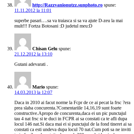
http://Razzvanionutzz.sunphoto.ro
spune:
11.11.2012 la 11:01
superbe pasari….sa va traiasca si sa va ajute D-zeu la mai
mult!!! Fortza Botosani :D judetul meu:D
Chisan Gelu
spune:
21.12.2012 la 13:10
Gutani adevarati .
Mario
spune:
14.03.2013 la 12:07
Daca in 2010 ai facut norme la Fcpr de ce ai pecat la frsc ?era
prea slaba concurenta.?Comentariile 14,16,19 sunt foarte
constructive.Apropo de concurenta,daca ei un pic punctajul
tau 4 nat frsc si te duci in FCPR ai sa constati ca te afli dupa
locul 146 nat.Si daca mai ei si punctajul de la fond tineret ai sa
constati ca esti undeva dupa locul 70 nat.Cum poti sa ne inviti