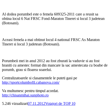
Al doilea porumbel este o femela 609325-2011 care a reusit sa
obtina locul 6 Nat FRSC Fond-Maraton Tineret si locul 3 judetean
(Botosani).
Aceasi femela a mai obtinut locul 4 national FRSC As Maraton
Tineret si locul 3 judetean (Botosani).
Porumbeii mei in anul 2012 au fost zburati la vaduvie si au fost
hraniti cu amestec format din mancare la sac amestecata cu boabe de
porumb, grau si floarea soarelui.
Centralizatoarele si clasamentele le puteti gasi pe
http://sportcolumbofil.cabanova.com/
Va multumesc pentru timpul acordat.
http://chisanmihai.sunphoto.ro
Publicat
Categorii
5.246 vizualizari
07.11.2012
Voiajori de TOP 10
pe