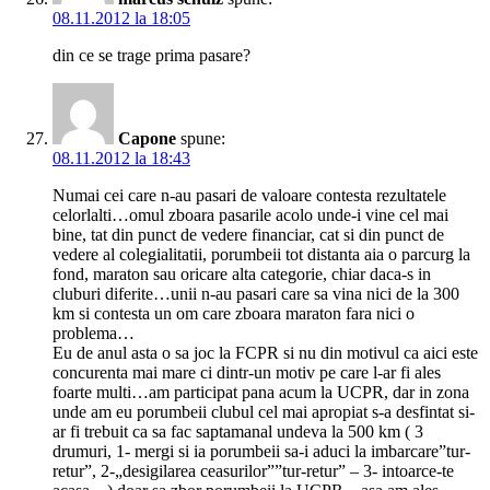
08.11.2012 la 18:05
din ce se trage prima pasare?
Capone
spune:
08.11.2012 la 18:43
Numai cei care n-au pasari de valoare contesta rezultatele
celorlalti…omul zboara pasarile acolo unde-i vine cel mai
bine, tat din punct de vedere financiar, cat si din punct de
vedere al colegialitatii, porumbeii tot distanta aia o parcurg la
fond, maraton sau oricare alta categorie, chiar daca-s in
cluburi diferite…unii n-au pasari care sa vina nici de la 300
km si contesta un om care zboara maraton fara nici o
problema…
Eu de anul asta o sa joc la FCPR si nu din motivul ca aici este
concurenta mai mare ci dintr-un motiv pe care l-ar fi ales
foarte multi…am participat pana acum la UCPR, dar in zona
unde am eu porumbeii clubul cel mai apropiat s-a desfintat si-
ar fi trebuit ca sa fac saptamanal undeva la 500 km ( 3
drumuri, 1- mergi si ia porumbeii sa-i aduci la imbarcare”tur-
retur”, 2-„desigilarea ceasurilor””tur-retur” – 3- intoarce-te