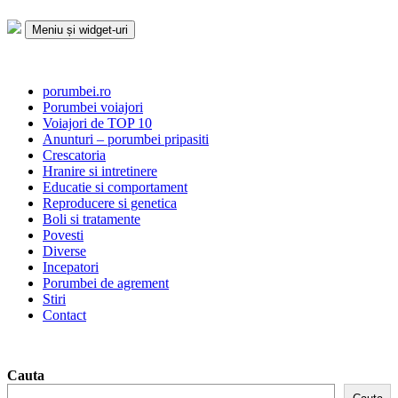
Sari
la
Meniu și widget-uri
conținut
Porumbei.ro
Enciclopedia porumbelului
porumbei.ro
Porumbei voiajori
Voiajori de TOP 10
Anunturi – porumbei pripasiti
Crescatoria
Hranire si intretinere
Educatie si comportament
Reproducere si genetica
Boli si tratamente
Povesti
Diverse
Incepatori
Porumbei de agrement
Stiri
Contact
Cauta