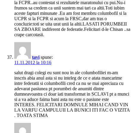
la FCPR..au contestat si rezultatele maratonului cu pui.Nu-i
frumos sa credem ca unii suntem mai tari ca altii.Toti iubim
aceste fapturi minunate .Eu am fost membru columbofil si la
UCPR si la FCPR si acum la FRSC,dar am tras o
concluzie:toti se uita urat unii la altii.LASATI PORUMBEII
SA ZBOARE indiferent de federatie.Felicitari d-le Chisan ..sa
crape carcotasii.
tavi
spune:
11.11.2012 la 10:16
salut dragi colegi eu sunt nou in ale columbofiliei m-am
inscris abia anul asta si nu inteleg de ce e atata mancarime
intre federatii si columbofili cred ca nu se mai apreciaza cu
adevarat pasiunea pt porumbei de anumiti dintre
dumneavoastra ci doar iati transformat in SCLAVI pt a munci
si a va aduce faima bani asta nu este o pasiune este
INTERES. FELICITARI DOMNULE MIHAI CAND VIN
LA VARFU CAMPULUII LA BUNICI ITI FAC O VIZITA
. TOATA STIMA