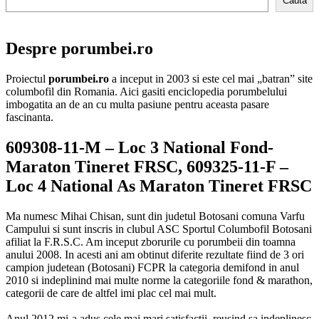
Cauta
Despre porumbei.ro
Proiectul
porumbei.ro
a inceput in 2003 si este cel mai „batran” site
columbofil din Romania. Aici gasiti enciclopedia porumbelului
imbogatita an de an cu multa pasiune pentru aceasta pasare
fascinanta.
609308-11-M – Loc 3 National Fond-
Maraton Tineret FRSC, 609325-11-F –
Loc 4 National As Maraton Tineret FRSC
Ma numesc Mihai Chisan, sunt din judetul Botosani comuna Varfu
Campului si sunt inscris in clubul ASC Sportul Columbofil Botosani
afiliat la F.R.S.C. Am inceput zborurile cu porumbeii din toamna
anului 2008. In acesti ani am obtinut diferite rezultate fiind de 3 ori
campion judetean (Botosani) FCPR la categoria demifond in anul
2010 si indeplinind mai multe norme la categoriile fond & marathon,
categorii de care de altfel imi plac cel mai mult.
Anul 2012 mi-a adus cele mai mari satisfactii, reusind sa indeplinesc