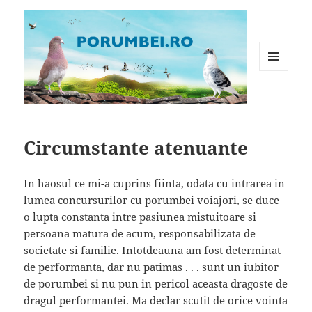
MENIU
ȘI
WIDGET-
Porumbei.ro
URI
Circumstante atenuante
In haosul ce mi-a cuprins fiinta, odata cu intrarea in
lumea concursurilor cu porumbei voiajori, se duce
o lupta constanta intre pasiunea mistuitoare si
persoana matura de acum, responsabilizata de
societate si familie. Intotdeauna am fost determinat
de performanta, dar nu patimas . . . sunt un iubitor
de porumbei si nu pun in pericol aceasta dragoste de
dragul performantei. Ma declar scutit de orice vointa