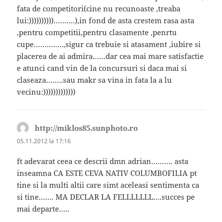
fata de competitori(cine nu recunoaste ,treaba
lui:))))))))))……….),in fond de asta crestem rasa asta
,pentru competitii,pentru clasamente ,penrtu
cupe…………..,sigur ca trebuie si atasament ,iubire si
placerea de ai admira……dar cea mai mare satisfactie
e atunci cand vin de la concursuri si daca mai si
claseaza……..sau makr sa vina in fata la a lu
vecinu:)))))))))))))
http://miklos85.sunphoto.ro
spune:
05.11.2012 la 17:16
ft adevarat ceea ce descrii dmn adrian………. asta
inseamna CA ESTE CEVA NATIV COLUMBOFILIA pt
tine si la multi altii care simt aceleasi sentimenta ca
si tine……. MA DECLAR LA FELLLLLLL….succes pe
mai departe…..