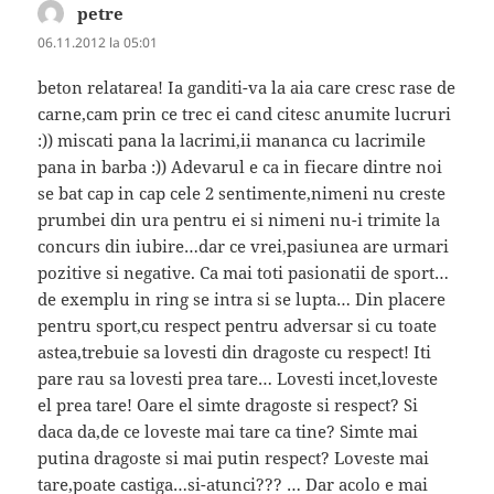
petre
spune:
06.11.2012 la 05:01
beton relatarea! Ia ganditi-va la aia care cresc rase de
carne,cam prin ce trec ei cand citesc anumite lucruri
:)) miscati pana la lacrimi,ii mananca cu lacrimile
pana in barba :)) Adevarul e ca in fiecare dintre noi
se bat cap in cap cele 2 sentimente,nimeni nu creste
prumbei din ura pentru ei si nimeni nu-i trimite la
concurs din iubire…dar ce vrei,pasiunea are urmari
pozitive si negative. Ca mai toti pasionatii de sport…
de exemplu in ring se intra si se lupta… Din placere
pentru sport,cu respect pentru adversar si cu toate
astea,trebuie sa lovesti din dragoste cu respect! Iti
pare rau sa lovesti prea tare… Lovesti incet,loveste
el prea tare! Oare el simte dragoste si respect? Si
daca da,de ce loveste mai tare ca tine? Simte mai
putina dragoste si mai putin respect? Loveste mai
tare,poate castiga…si-atunci??? … Dar acolo e mai