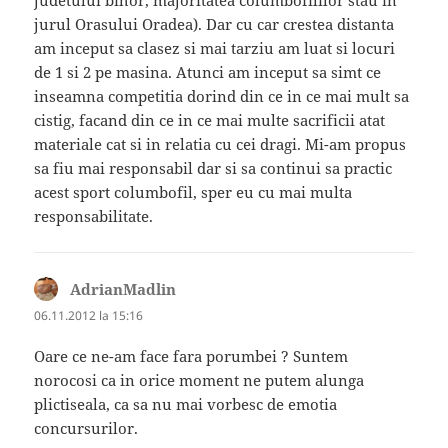
judetului bihor, majoritatea columbofililor stau in
jurul Orasului Oradea). Dar cu car crestea distanta
am inceput sa clasez si mai tarziu am luat si locuri
de 1 si 2 pe masina. Atunci am inceput sa simt ce
inseamna competitia dorind din ce in ce mai mult sa
cistig, facand din ce in ce mai multe sacrificii atat
materiale cat si in relatia cu cei dragi. Mi-am propus
sa fiu mai responsabil dar si sa continui sa practic
acest sport columbofil, sper eu cu mai multa
responsabilitate.
AdrianMadlin
spune:
06.11.2012 la 15:16
Oare ce ne-am face fara porumbei ? Suntem
norocosi ca in orice moment ne putem alunga
plictiseala, ca sa nu mai vorbesc de emotia
concursurilor.