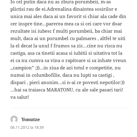
Io cel putin daca nu as zbura porumbeii, m-as
plictisi rau de ei.Adrenalina dinaintea sosirilor e
unica mai ales daca ai un favorit si chiar ala cade din
cer inspre tine…parerea mea ca si cei care vor doar
rezultate isi iubesc f multi porumbeii, ba chiar mai
mult, daca ai un porumbel cu palmares , altfel te uiti
la el decat la unul f frumos sa zic…cine nu risca nu
castiga, asa ca tinetii acasa si iubitii si uitativa tot la
ei ca nu cumva sa vina o rapitoare si sa inhate vreun
,,campion” ;))…in ziua de azi totul e competitie, nu
numai in columbofilie, daca nu lupti sa castigi ,
dispari , pieri anonim…si n-ai ce povesti nepotilor:))
…hai sa traiasca MARATONU, cu ale sale pasari tari!
va salut!
Yonutze
spune:
06.11.2012 la 18:39