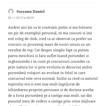
Soceanu Daniel
spune:
06.11.2012 la 08:29
Andrei aici tin sa te contrazic putin si ma folosesc
un pic de exemplul personal, tu ma cunosti si imi
esti coleg de club, cred ca ai observat ca prefer un
concurs cu procentaj mare de sosiri unuia cu un
rezultat de top. Cat despre simplu fapt ca putem
parea meschini si fara suflet luand porumbei si
inghesuindu-i in custi pt concursuri consider ca
prin natura lor si prin evolutia in decursul anilor
porumbeii voiajori au evoluat in felul in care
concursul este ceva normal. Inclin sa cred ca autorul
topicului era si este mai mult ingrijorat de
schimbarea propriei persoane si de dorinta acerba
de a forta porumbeii pt a castiga mai mult, iar din
punctul meu de vedere a castiga prin orice mijloace