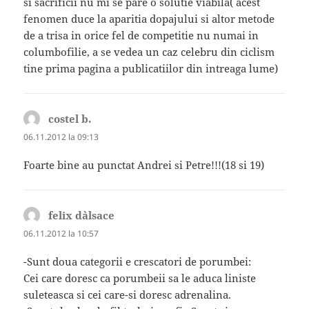
si sacrificii nu mi se pare o solutie viabila( acest
fenomen duce la aparitia dopajului si altor metode
de a trisa in orice fel de competitie nu numai in
columbofilie, a se vedea un caz celebru din ciclism
tine prima pagina a publicatiilor din intreaga lume)
costel b.
spune:
06.11.2012 la 09:13
Foarte bine au punctat Andrei si Petre!!!(18 si 19)
felix d`alsace
spune:
06.11.2012 la 10:57
-Sunt doua categorii e crescatori de porumbei:
Cei care doresc ca porumbeii sa le aduca liniste
suleteasca si cei care-si doresc adrenalina.