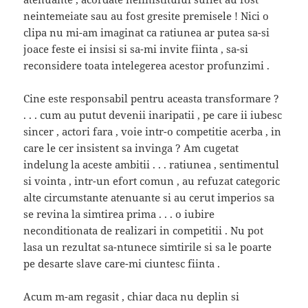
neintemeiate sau au fost gresite premisele ! Nici o
clipa nu mi-am imaginat ca ratiunea ar putea sa-si
joace feste ei insisi si sa-mi invite fiinta , sa-si
reconsidere toata intelegerea acestor profunzimi .
Cine este responsabil pentru aceasta transformare ?
. . . cum au putut devenii inaripatii , pe care ii iubesc
sincer , actori fara , voie intr-o competitie acerba , in
care le cer insistent sa invinga ? Am cugetat
indelung la aceste ambitii . . . ratiunea , sentimentul
si vointa , intr-un efort comun , au refuzat categoric
alte circumstante atenuante si au cerut imperios sa
se revina la simtirea prima . . . o iubire
neconditionata de realizari in competitii . Nu pot
lasa un rezultat sa-ntunece simtirile si sa le poarte
pe desarte slave care-mi ciuntesc fiinta .
Acum m-am regasit , chiar daca nu deplin si