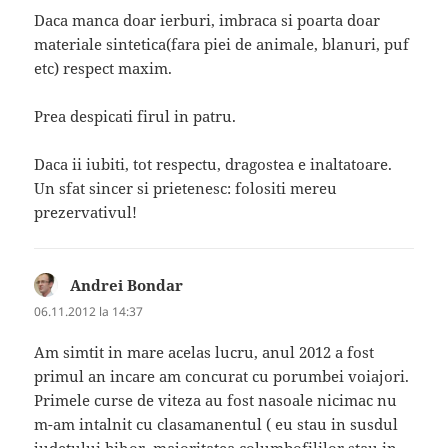
Daca manca doar ierburi, imbraca si poarta doar
materiale sintetica(fara piei de animale, blanuri, puf
etc) respect maxim.
Prea despicati firul in patru.
Daca ii iubiti, tot respectu, dragostea e inaltatoare.
Un sfat sincer si prietenesc: folositi mereu
prezervativul!
Andrei Bondar
spune:
06.11.2012 la 14:37
Am simtit in mare acelas lucru, anul 2012 a fost
primul an incare am concurat cu porumbei voiajori.
Primele curse de viteza au fost nasoale nicimac nu
m-am intalnit cu clasamanentul ( eu stau in susdul