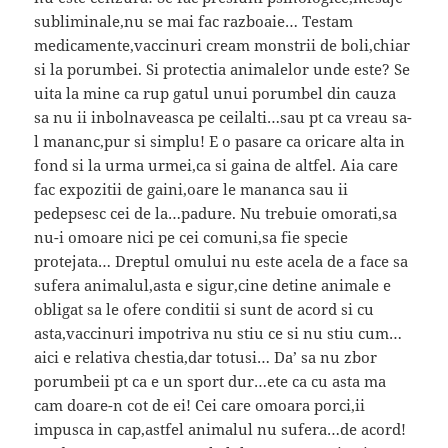
subliminale,nu se mai fac razboaie… Testam
medicamente,vaccinuri cream monstrii de boli,chiar
si la porumbei. Si protectia animalelor unde este? Se
uita la mine ca rup gatul unui porumbel din cauza
sa nu ii inbolnaveasca pe ceilalti…sau pt ca vreau sa-
l mananc,pur si simplu! E o pasare ca oricare alta in
fond si la urma urmei,ca si gaina de altfel. Aia care
fac expozitii de gaini,oare le mananca sau ii
pedepsesc cei de la…padure. Nu trebuie omorati,sa
nu-i omoare nici pe cei comuni,sa fie specie
protejata… Dreptul omului nu este acela de a face sa
sufera animalul,asta e sigur,cine detine animale e
obligat sa le ofere conditii si sunt de acord si cu
asta,vaccinuri impotriva nu stiu ce si nu stiu cum…
aici e relativa chestia,dar totusi… Da’ sa nu zbor
porumbeii pt ca e un sport dur…ete ca cu asta ma
cam doare-n cot de ei! Cei care omoara porci,ii
impusca in cap,astfel animalul nu sufera…de acord!