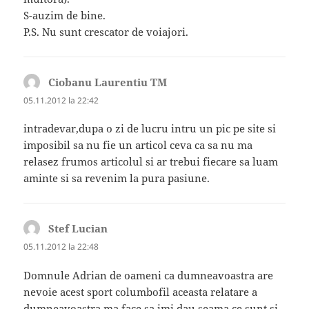
S-auzim de bine.
P.S. Nu sunt crescator de voiajori.
Ciobanu Laurentiu TM
spune:
05.11.2012 la 22:42
intradevar,dupa o zi de lucru intru un pic pe site si
imposibil sa nu fie un articol ceva ca sa nu ma
relasez frumos articolul si ar trebui fiecare sa luam
aminte si sa revenim la pura pasiune.
Stef Lucian
spune:
05.11.2012 la 22:48
Domnule Adrian de oameni ca dumneavoastra are
nevoie acest sport columbofil aceasta relatare a
dumneavoastra ma face sa imi dau seama ce sunt si