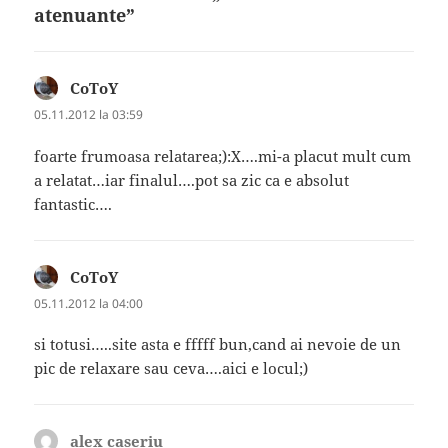
atenuante”
CoToY
spune:
05.11.2012 la 03:59
foarte frumoasa relatarea;):X….mi-a placut mult cum
a relatat…iar finalul….pot sa zic ca e absolut
fantastic….
CoToY
spune:
05.11.2012 la 04:00
si totusi…..site asta e fffff bun,cand ai nevoie de un
pic de relaxare sau ceva….aici e locul;)
alex caseriu
spune: