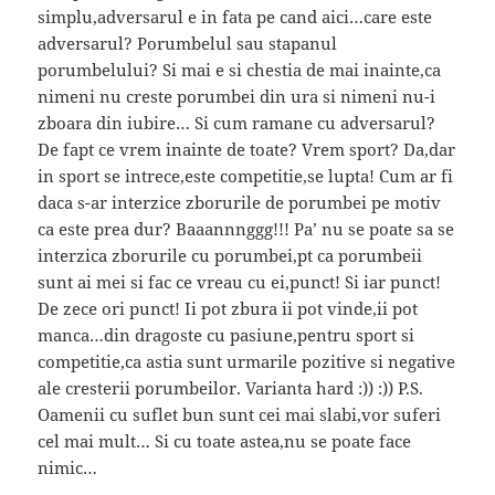
simplu,adversarul e in fata pe cand aici…care este
adversarul? Porumbelul sau stapanul
porumbelului? Si mai e si chestia de mai inainte,ca
nimeni nu creste porumbei din ura si nimeni nu-i
zboara din iubire… Si cum ramane cu adversarul?
De fapt ce vrem inainte de toate? Vrem sport? Da,dar
in sport se intrece,este competitie,se lupta! Cum ar fi
daca s-ar interzice zborurile de porumbei pe motiv
ca este prea dur? Baaannnggg!!! Pa’ nu se poate sa se
interzica zborurile cu porumbei,pt ca porumbeii
sunt ai mei si fac ce vreau cu ei,punct! Si iar punct!
De zece ori punct! Ii pot zbura ii pot vinde,ii pot
manca…din dragoste cu pasiune,pentru sport si
competitie,ca astia sunt urmarile pozitive si negative
ale cresterii porumbeilor. Varianta hard :)) :)) P.S.
Oamenii cu suflet bun sunt cei mai slabi,vor suferi
cel mai mult… Si cu toate astea,nu se poate face
nimic…