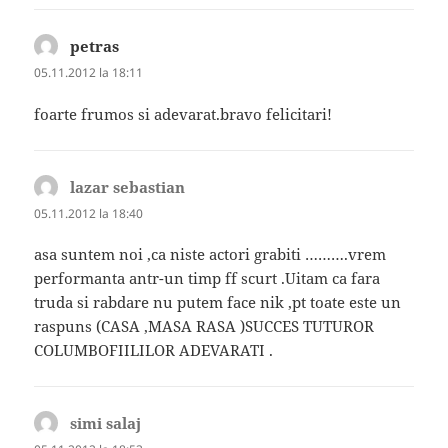
petras
spune:
05.11.2012 la 18:11
foarte frumos si adevarat.bravo felicitari!
lazar sebastian
spune:
05.11.2012 la 18:40
asa suntem noi ,ca niste actori grabiti ……….vrem
performanta antr-un timp ff scurt .Uitam ca fara
truda si rabdare nu putem face nik ,pt toate este un
raspuns (CASA ,MASA RASA )SUCCES TUTUROR
COLUMBOFIILILOR ADEVARATI .
simi salaj
spune: