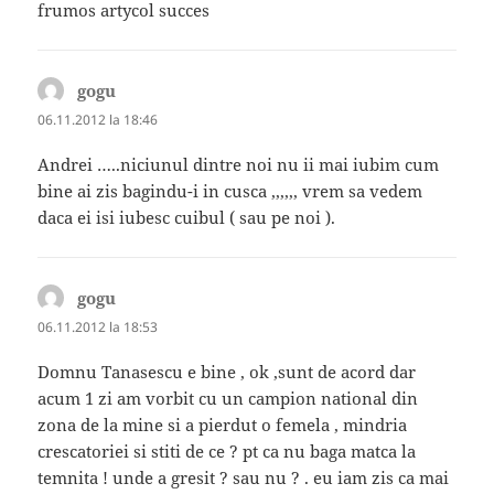
frumos artycol succes
gogu
spune:
06.11.2012 la 18:46
Andrei …..niciunul dintre noi nu ii mai iubim cum
bine ai zis bagindu-i in cusca ,,,,,, vrem sa vedem
daca ei isi iubesc cuibul ( sau pe noi ).
gogu
spune:
06.11.2012 la 18:53
Domnu Tanasescu e bine , ok ,sunt de acord dar
acum 1 zi am vorbit cu un campion national din
zona de la mine si a pierdut o femela , mindria
crescatoriei si stiti de ce ? pt ca nu baga matca la
temnita ! unde a gresit ? sau nu ? . eu iam zis ca mai