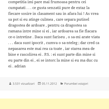
competitia imi pare mai frumoasa pentru cei
cumpatati . . . ce gusta senzatii pure de extaz la
fiecare sosire in clasament sau in afara lui ! As vrea
sa pot si eu atinge culmea , care separa putinel
dragostea de ardoare , pentru ca dragostea sa
ramana intre mine si ei , iar ardoarea sa fie flacara
ce-o intretine . Daca sunt fariseu , o sa-mi arate viata
. . . daca sunt ipocrit , cumva o sa-nteleg ; dar cred ca
nepasarea este mai rea ca toate , iar starea mea de
bine e rascolirea ei . P.S. : ei sunt parte din mine si
eu parte din ei , ei se intorc la mine si eu ma duc cu
ei . adrian
Publicat
Categorii
3.531 vizualizari
05.11.2012
Porumbei voiajori
pe