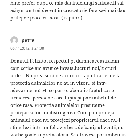
bine prefer dupa ce mia dat indelungi satisfactii sai
asigur un trai decent in crescatorie fara sa-i mai dau
prilej de joaca cu nasu ( rapitor ) .
petre
spune:
06.11.2012 la 21:38
Domnul Felix,tot respectul pt dumneavoastra,din
com scrise am avut ce invata,lucruri noi,lucruri
utile… Nu prea sunt de acord cu faptul ca cei de la
protectia animalelor ne au in vizor…si intr-
adevar,ne au! Mi se pare o aberatie faptul ca se
urmaresc persoane care lupta pt porumbelul de
orice rasa. Protectia animalelor presupune
protejarea lor nu distrugerea. Cum poti proteja
animalul,daca nu protejezi proprietarul,daca nu-l
stimulezi intr-un fel…vorbesc de bani,subventii,nu
vorbe goale si prefacatorii. Se otravesc porumbeii in