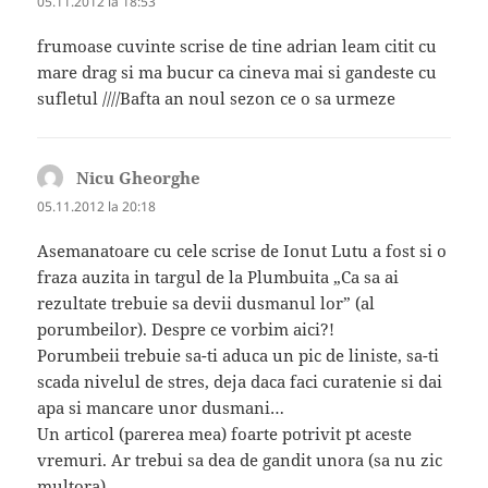
05.11.2012 la 18:53
frumoase cuvinte scrise de tine adrian leam citit cu
mare drag si ma bucur ca cineva mai si gandeste cu
sufletul ////Bafta an noul sezon ce o sa urmeze
Nicu Gheorghe
spune:
05.11.2012 la 20:18
Asemanatoare cu cele scrise de Ionut Lutu a fost si o
fraza auzita in targul de la Plumbuita „Ca sa ai
rezultate trebuie sa devii dusmanul lor” (al
porumbeilor). Despre ce vorbim aici?!
Porumbeii trebuie sa-ti aduca un pic de liniste, sa-ti
scada nivelul de stres, deja daca faci curatenie si dai
apa si mancare unor dusmani…
Un articol (parerea mea) foarte potrivit pt aceste
vremuri. Ar trebui sa dea de gandit unora (sa nu zic
multora).