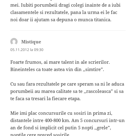
mei. Iubiti porumbeii dragi colegi inainte de a iubi
clasamentele si rezultatele, pana la urma ei le fac
noi doar ii ajutam sa depuna o munca titanica.
Mistique
spune:
05.11.2012 la 09:30
Foarte frumos, ai mare talent in ale scrierilor.
Bineinteles ca toate astea vin din ,,simtire”.
Cu sau fara rezultatele pe care speram sa ni le aduca
porumbeii au marea calitate sa te ,,rascoleasca” si sa
te faca sa tresari la fiecare etapa.
Mie imi plac concursurile cu sosiri in prima zi,
distantele intre 400-800 km. Am 5 concursuri intr-un
an de fond si implicit cel putin 5 nopti ,,grele”,
noptile cere preced sosirile.