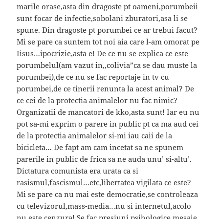
marile orase,asta din dragoste pt oameni,porumbeii
sunt focar de infectie,sobolani zburatori,asa li se
spune. Din dragoste pt porumbei ce ar trebui facut?
Mi se pare ca suntem tot noi aia care l-am omorat pe
Iisus…ipocrizie,asta e! De ce nu se explica ce este
porumbelul(am vazut in,,colivia”ca se dau muste la
porumbei),de ce nu se fac reportaje in tv cu
porumbei,de ce tinerii renunta la acest animal? De
ce cei de la protectia animalelor nu fac nimic?
Organizatii de mancatori de kko,asta sunt! Iar eu nu
pot sa-mi exprim o parere in public pt ca ma aud cei
de la protectia animalelor si-mi iau caii de la
bicicleta… De fapt am cam incetat sa ne spunem
parerile in public de frica sa ne auda unu’ si-altu’.
Dictatura comunista era urata ca si
rasismul,fascismul…etc,libertatea vigilata ce este?
Mi se pare ca nu mai este democratie,se controleaza
cu televizorul,mass-media…nu si internetul,acolo
nu este cenzura! Se fac presiuni psihologice,mesaje