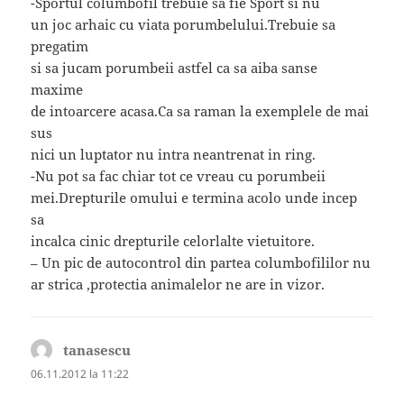
-Sportul columbofil trebuie sa fie Sport si nu
un joc arhaic cu viata porumbelului.Trebuie sa
pregatim
si sa jucam porumbeii astfel ca sa aiba sanse
maxime
de intoarcere acasa.Ca sa raman la exemplele de mai
sus
nici un luptator nu intra neantrenat in ring.
-Nu pot sa fac chiar tot ce vreau cu porumbeii
mei.Drepturile omului e termina acolo unde incep
sa
incalca cinic drepturile celorlalte vietuitore.
– Un pic de autocontrol din partea columbofililor nu
ar strica ,protectia animalelor ne are in vizor.
tanasescu
spune:
06.11.2012 la 11:22