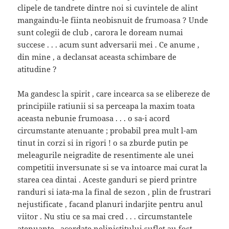
clipele de tandrete dintre noi si cuvintele de alint
mangaindu-le fiinta neobisnuit de frumoasa ? Unde
sunt colegii de club , carora le doream numai
succese . . . acum sunt adversarii mei . Ce anume ,
din mine , a declansat aceasta schimbare de
atitudine ?
Ma gandesc la spirit , care incearca sa se elibereze de
principiile ratiunii si sa perceapa la maxim toata
aceasta nebunie frumoasa . . . o sa-i acord
circumstante atenuante ; probabil prea mult l-am
tinut in corzi si in rigori ! o sa zburde putin pe
meleagurile neigradite de resentimente ale unei
competitii inversunate si se va intoarce mai curat la
starea cea dintai . Aceste ganduri se pierd printre
randuri si iata-ma la final de sezon , plin de frustrari
nejustificate , facand planuri indarjite pentru anul
viitor . Nu stiu ce sa mai cred . . . circumstantele
atenuante , acordate nelinistitului suflet au fost