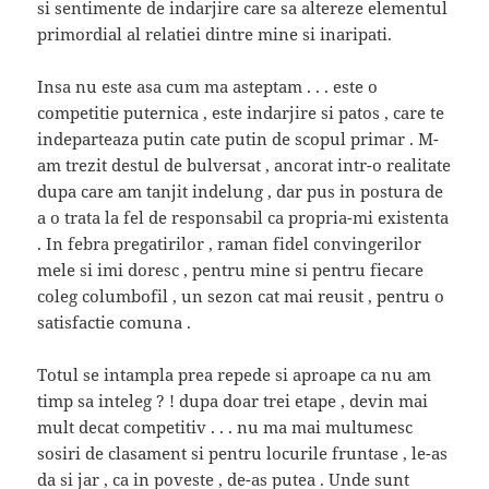
si sentimente de indarjire care sa altereze elementul
primordial al relatiei dintre mine si inaripati.
Insa nu este asa cum ma asteptam . . . este o
competitie puternica , este indarjire si patos , care te
indeparteaza putin cate putin de scopul primar . M-
am trezit destul de bulversat , ancorat intr-o realitate
dupa care am tanjit indelung , dar pus in postura de
a o trata la fel de responsabil ca propria-mi existenta
. In febra pregatirilor , raman fidel convingerilor
mele si imi doresc , pentru mine si pentru fiecare
coleg columbofil , un sezon cat mai reusit , pentru o
satisfactie comuna .
Totul se intampla prea repede si aproape ca nu am
timp sa inteleg ? ! dupa doar trei etape , devin mai
mult decat competitiv . . . nu ma mai multumesc
sosiri de clasament si pentru locurile fruntase , le-as
da si jar , ca in poveste , de-as putea . Unde sunt