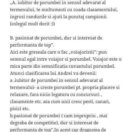
„A. iubitor de porumbei in sensul adevarat al
termenului, te multumesti cu coada clasamentului,
ingrosi randurile si ajuti la punctaj campionii
(colegul mult dorit :))
B. pasionat de porumbei, dur si interesat de
performanta de top”.
Aici este greseala care o fac „voiajoristii”: pun
semnul egal intre voiajor si porumbel. Voiajor este o
mica parte din semnificatia cuvantului porumbel.
Atunci clasificarea lui Andrei va devenii:
a .iubitor de porumbei in sensul adevarat al
termenului- a creste porumbei pt. propria placere si
relaxare, fara nicio legatura cu concursuri ,
clasamente etc. asa cum unii cresc pesti, canari,
pisici etc.
b.pasionat de porumbei ( cam impropriu , mai
degraba de competitie), dur si interesat de
performanta de top”.In acest caz dragostea de