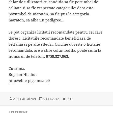
chiar de utilizatori cu conditia sa fie porumbei de
calitate si sa fie respectate categoriile: daca este
porumbel de maraton, sa fie pus la categoria
maraton, sa aiba un pedigree…
Se pot organiza licitatii recomandate pentru cei care
doresc. Licitatiile recomandate beneficiaza de
reclama si pe alte siteuri. Oricine doreste o licitatie
recomandata, are o stire columbofila, poate suna la
numarul de telefon:
0758.327.963
.
Cu stima,
Bogdan Hladiuc
http://elite-pigeons.net/
Publicat
Categorii
2.063 vizualizari
03.11.2012
Stiri
pe
Navigare
PRECEDENT