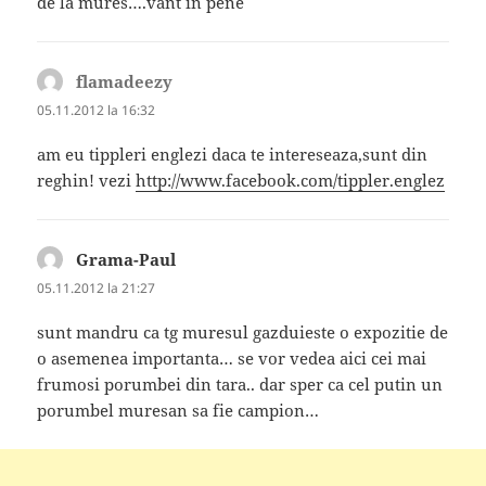
de la mures….vant in pene
flamadeezy
spune:
05.11.2012 la 16:32
am eu tippleri englezi daca te intereseaza,sunt din
reghin! vezi
http://www.facebook.com/tippler.englez
Grama-Paul
spune:
05.11.2012 la 21:27
sunt mandru ca tg muresul gazduieste o expozitie de
o asemenea importanta… se vor vedea aici cei mai
frumosi porumbei din tara.. dar sper ca cel putin un
porumbel muresan sa fie campion…