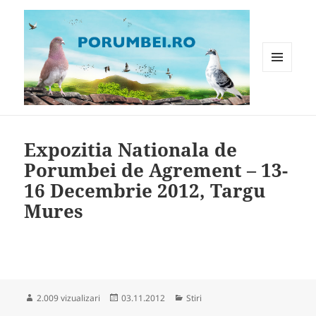
MENIU
ȘI
WIDGET-
Porumbei.ro
URI
Expozitia Nationala de
Porumbei de Agrement – 13-
16 Decembrie 2012, Targu
Mures
Publicat
Categorii
2.009 vizualizari
03.11.2012
Stiri
pe