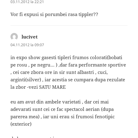
03.11.2012 la 22:21
Vor fi expusi si porumbei rasa tippler??
lucivet
spune:
04.11.2012 la 09:07
in expo show gasesti tipleri frumos colorati(bobati
pe rosu , pe negru… ) ,dar fara performante sportive
, cei care zbora ore in sir sunt albastri , cuci,
arginti(silver) , iar acestia se cumpara dupa rezulate
la zbor -vezi SATU MARE
eu am avut din ambele varietati , dar cei mai
adevarati sunt cei ce fac spectacol aerian (dupa
parerea mea) , iar uni erau si frumosi fenotipic
(exterior)