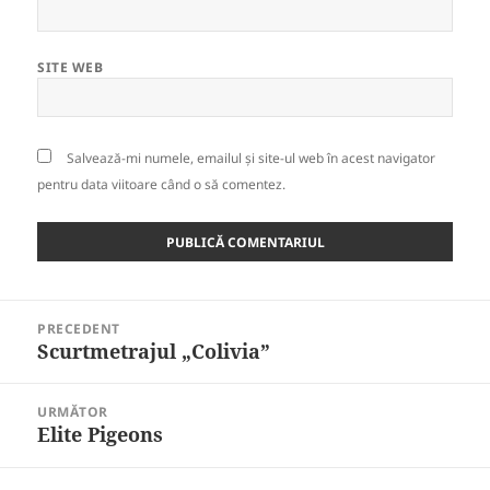
SITE WEB
Salvează-mi numele, emailul și site-ul web în acest navigator
pentru data viitoare când o să comentez.
Navigare
PRECEDENT
în
Scurtmetrajul „Colivia”
Articolul
articole
anterior:
URMĂTOR
Elite Pigeons
Articolul
următor: