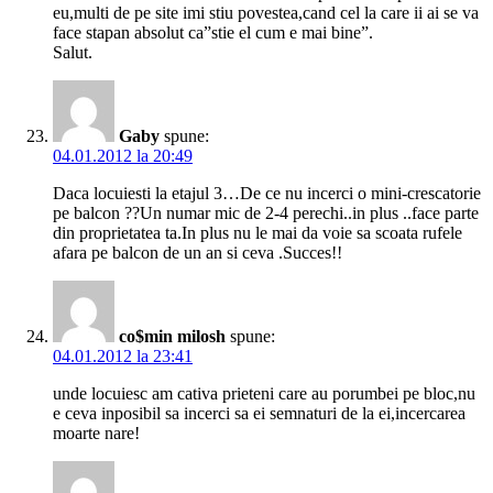
eu,multi de pe site imi stiu povestea,cand cel la care ii ai se va
face stapan absolut ca”stie el cum e mai bine”.
Salut.
Gaby
spune:
04.01.2012 la 20:49
Daca locuiesti la etajul 3…De ce nu incerci o mini-crescatorie
pe balcon ??Un numar mic de 2-4 perechi..in plus ..face parte
din proprietatea ta.In plus nu le mai da voie sa scoata rufele
afara pe balcon de un an si ceva .Succes!!
co$min milosh
spune:
04.01.2012 la 23:41
unde locuiesc am cativa prieteni care au porumbei pe bloc,nu
e ceva inposibil sa incerci sa ei semnaturi de la ei,incercarea
moarte nare!