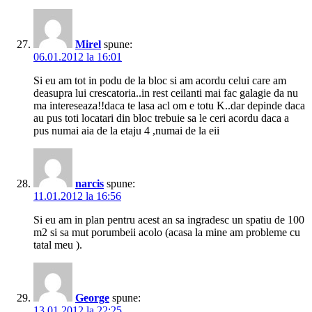
Mirel
spune:
06.01.2012 la 16:01
Si eu am tot in podu de la bloc si am acordu celui care am
deasupra lui crescatoria..in rest ceilanti mai fac galagie da nu
ma intereseaza!!daca te lasa acl om e totu K..dar depinde daca
au pus toti locatari din bloc trebuie sa le ceri acordu daca a
pus numai aia de la etaju 4 ,numai de la eii
narcis
spune:
11.01.2012 la 16:56
Si eu am in plan pentru acest an sa ingradesc un spatiu de 100
m2 si sa mut porumbeii acolo (acasa la mine am probleme cu
tatal meu ).
George
spune:
13.01.2012 la 22:25