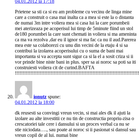
04.01.2012 la 17:18
Prietene sa sti ca si eu am probleme cu vecinu de linga mine
care a construit o casa mai inalta ca a mea si este la o distanta
de numai 3m intre voliera mea si casa lui la care porumbeii
mei aterizeaza pe acoperisul lui timp de 5minute fiind un stol
de180 porumbei la care sunt chemati in voliera si ma ameninta
ca ma va rezolva ,dar eu il ignor si ma fac ca nu il aud.Parerea
mea este sa colaborezi cu unu din vecini de la etaju 4 si sa
contribui la izolarea acoperisului cu o suma de bani mai
importanta si va accepta sunt sigur ca si la el a sosit criza si ii
vor prinde bine niste bani in plus. sper sa ai noroc sa poti sa iti
construiesti voliera cit de curind.BAFTA
!!!!!!!!!!!!!!!!!!!!!!!!!!!!!!!!!!!!!!!!!!!!!!!!!!!!!!!!!!!!!!!!!!!!!!!!!!!!!!!!
ionutz
spune:
04.01.2012 la 18:00
dk reusesti sa convingi vreun vecin, si mai ales dk il ajuti la
izolare au alte investitii ce nu tin de constructia propriu-zisa o
crescatoriei tale cere i dansului si un proces verbal ca nu se
stie niciodata…., sau poate ai noroc si ii pasionat si dansul sau
vreun copil de al lui. numai bine