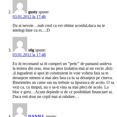
gusty
spune:
03.01.2012 la 17:46
Da ai nevoie…nuh cred ca vei obtine acordul,daca nu te
intelegi bine cu ei…:D
stig
spune:
03.01.2012 la 17:48
Eu iti recomand sa iti cumperi un ”petic” de pamand undeva
la iesirea din oras, insa nu prea izolat(sa mai ai un vecin ,doi)
,il ingradesti si apoi iti construiesti in voie voliera fara sa te
deranjeze nimeni si mai ales fara ca tu sa deranjezi pe cineva.
Bineinteles un caine rau nu trebuie sa lipseasca de acolo. O sa
vezi ca, cu timpul, nu o sa-ti vina sa mai pleci de acolo. La
bloc e greu…Acum depinde si de ce posibilitati financiare ai.
Daca esti doar un copil mai ai rabdare…
DANIEL
spune: