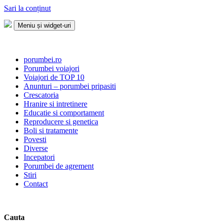
Sari la conținut
Meniu și widget-uri
Porumbei.ro
Enciclopedia porumbelului
porumbei.ro
Porumbei voiajori
Voiajori de TOP 10
Anunturi – porumbei pripasiti
Crescatoria
Hranire si intretinere
Educatie si comportament
Reproducere si genetica
Boli si tratamente
Povesti
Diverse
Incepatori
Porumbei de agrement
Stiri
Contact
Cauta