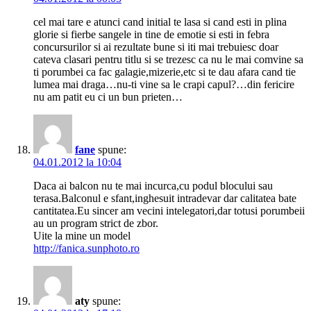
cel mai tare e atunci cand initial te lasa si cand esti in plina
glorie si fierbe sangele in tine de emotie si esti in febra
concursurilor si ai rezultate bune si iti mai trebuiesc doar
cateva clasari pentru titlu si se trezesc ca nu le mai comvine sa
ti porumbei ca fac galagie,mizerie,etc si te dau afara cand tie
lumea mai draga…nu-ti vine sa le crapi capul?…din fericire
nu am patit eu ci un bun prieten…
fane
spune:
04.01.2012 la 10:04
Daca ai balcon nu te mai incurca,cu podul blocului sau
terasa.Balconul e sfant,inghesuit intradevar dar calitatea bate
cantitatea.Eu sincer am vecini intelegatori,dar totusi porumbeii
au un program strict de zbor.
Uite la mine un model
http://fanica.sunphoto.ro
aty
spune: