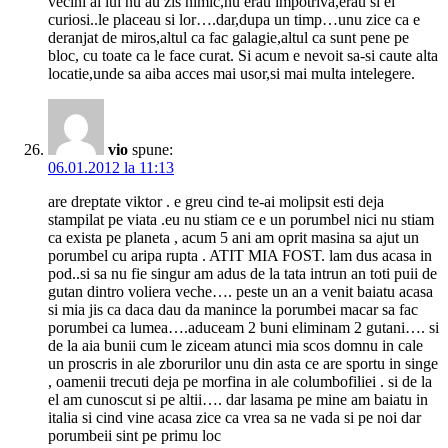
vecini ai lui nu au zis nimic,nu erau impotriva,erau si ei
curiosi..le placeau si lor….dar,dupa un timp…unu zice ca e
deranjat de miros,altul ca fac galagie,altul ca sunt pene pe
bloc, cu toate ca le face curat. Si acum e nevoit sa-si caute alta
locatie,unde sa aiba acces mai usor,si mai multa intelegere.
vio
spune:
06.01.2012 la 11:13
are dreptate viktor . e greu cind te-ai molipsit esti deja
stampilat pe viata .eu nu stiam ce e un porumbel nici nu stiam
ca exista pe planeta , acum 5 ani am oprit masina sa ajut un
porumbel cu aripa rupta . ATIT MIA FOST. lam dus acasa in
pod..si sa nu fie singur am adus de la tata intrun an toti puii de
gutan dintro voliera veche…. peste un an a venit baiatu acasa
si mia jis ca daca dau da manince la porumbei macar sa fac
porumbei ca lumea….aduceam 2 buni eliminam 2 gutani…. si
de la aia bunii cum le ziceam atunci mia scos domnu in cale
un proscris in ale zborurilor unu din asta ce are sportu in singe
, oamenii trecuti deja pe morfina in ale columbofiliei . si de la
el am cunoscut si pe altii…. dar lasama pe mine am baiatu in
italia si cind vine acasa zice ca vrea sa ne vada si pe noi dar
porumbeii sint pe primu loc