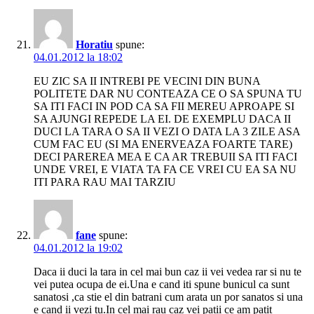
Horatiu
spune:
04.01.2012 la 18:02
EU ZIC SA II INTREBI PE VECINI DIN BUNA
POLITETE DAR NU CONTEAZA CE O SA SPUNA TU
SA ITI FACI IN POD CA SA FII MEREU APROAPE SI
SA AJUNGI REPEDE LA EI. DE EXEMPLU DACA II
DUCI LA TARA O SA II VEZI O DATA LA 3 ZILE ASA
CUM FAC EU (SI MA ENERVEAZA FOARTE TARE)
DECI PAREREA MEA E CA AR TREBUII SA ITI FACI
UNDE VREI, E VIATA TA FA CE VREI CU EA SA NU
ITI PARA RAU MAI TARZIU
fane
spune:
04.01.2012 la 19:02
Daca ii duci la tara in cel mai bun caz ii vei vedea rar si nu te
vei putea ocupa de ei.Una e cand iti spune bunicul ca sunt
sanatosi ,ca stie el din batrani cum arata un por sanatos si una
e cand ii vezi tu.In cel mai rau caz vei patii ce am patit