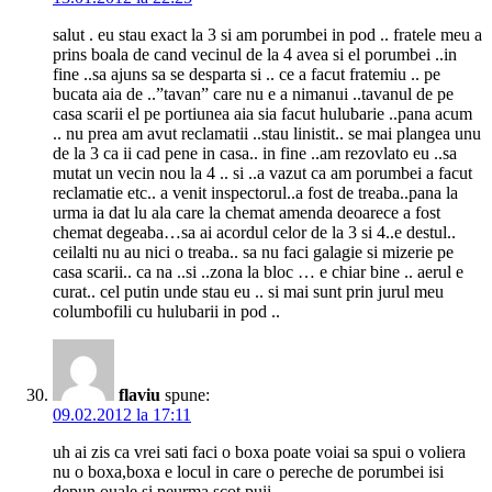
salut . eu stau exact la 3 si am porumbei in pod .. fratele meu a
prins boala de cand vecinul de la 4 avea si el porumbei ..in
fine ..sa ajuns sa se desparta si .. ce a facut fratemiu .. pe
bucata aia de ..”tavan” care nu e a nimanui ..tavanul de pe
casa scarii el pe portiunea aia sia facut hulubarie ..pana acum
.. nu prea am avut reclamatii ..stau linistit.. se mai plangea unu
de la 3 ca ii cad pene in casa.. in fine ..am rezovlato eu ..sa
mutat un vecin nou la 4 .. si ..a vazut ca am porumbei a facut
reclamatie etc.. a venit inspectorul..a fost de treaba..pana la
urma ia dat lu ala care la chemat amenda deoarece a fost
chemat degeaba…sa ai acordul celor de la 3 si 4..e destul..
ceilalti nu au nici o treaba.. sa nu faci galagie si mizerie pe
casa scarii.. ca na ..si ..zona la bloc … e chiar bine .. aerul e
curat.. cel putin unde stau eu .. si mai sunt prin jurul meu
columbofili cu hulubarii in pod ..
flaviu
spune:
09.02.2012 la 17:11
uh ai zis ca vrei sati faci o boxa poate voiai sa spui o voliera
nu o boxa,boxa e locul in care o pereche de porumbei isi
depun ouale si peurma scot puii…..