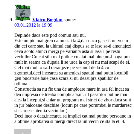
Vlaicu Bogdan
spune:
03.01.2012 la 19:09
Depinde daca este pod comun sau nu.
Este un pic mai greu ca nu stai la 4,dar daca gasesti un vecin
din cei care stau la ultimul etaj dispus sa te lase sa-ti amenajezi
ceva acolo atunci mergi pe varianta asta si lasa-i pe restu
vecinilor.Cu cat stiu mai putine cu atat mai bine,nu-i baga prea
mult in seama ca dupaia li se urca la cap si nu mai scapi de ei.
Cel mai mult o sa-l deranjeze pe vecinul de la 4 cu
zgomotul,deci incearca sa amenjezi spatiul mai putin locuibil
gen bucatarie,baie,casa scara,si nu deasupra spatiilor de
odihna.
Constructia sa nu fie una de amploare mare in asa fel incat sa
dea impresia de treaba complicata,nr.-ul pasarilor putine mai
ales la inceput,si chiar un program mai strict de zbor daca sunt
in jur balcoane deschise (locuri pe care porumbei le murdaresc
si starnesc atentia vecinilor ).
Deci inca o data,incearca sa implici cat mai putine persoane in
a obtine aprobarea si mergi direct la un vecin ce sta la et. 4.