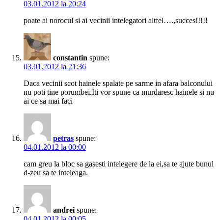
03.01.2012 la 20:24
poate ai norocul si ai vecinii intelegatori altfel….,succes!!!!!
constantin
spune:
03.01.2012 la 21:36
Daca vecinii scot hainele spalate pe sarme in afara balconului
nu poti tine porumbei.Iti vor spune ca murdaresc hainele si nu
ai ce sa mai faci
petras
spune:
04.01.2012 la 00:00
cam greu la bloc sa gasesti intelegere de la ei,sa te ajute bunul
d-zeu sa te inteleaga.
andrei
spune:
04.01.2012 la 00:05