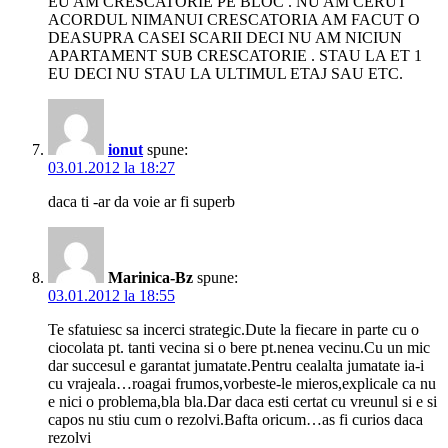
EU AM CRESCATORIE PE BLOC . NU AM CERUT
ACORDUL NIMANUI CRESCATORIA AM FACUT O
DEASUPRA CASEI SCARII DECI NU AM NICIUN
APARTAMENT SUB CRESCATORIE . STAU LA ET 1
EU DECI NU STAU LA ULTIMUL ETAJ SAU ETC.
ionut
spune:
03.01.2012 la 18:27
daca ti -ar da voie ar fi superb
Marinica-Bz
spune:
03.01.2012 la 18:55
Te sfatuiesc sa incerci strategic.Dute la fiecare in parte cu o
ciocolata pt. tanti vecina si o bere pt.nenea vecinu.Cu un mic
dar succesul e garantat jumatate.Pentru cealalta jumatate ia-i
cu vrajeala…roagai frumos,vorbeste-le mieros,explicale ca nu
e nici o problema,bla bla.Dar daca esti certat cu vreunul si e si
capos nu stiu cum o rezolvi.Bafta oricum…as fi curios daca
rezolvi