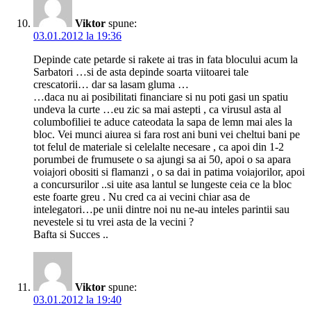
Viktor
spune:
03.01.2012 la 19:36
Depinde cate petarde si rakete ai tras in fata blocului acum la
Sarbatori …si de asta depinde soarta viitoarei tale
crescatorii… dar sa lasam gluma …
…daca nu ai posibilitati financiare si nu poti gasi un spatiu
undeva la curte …eu zic sa mai astepti , ca virusul asta al
columbofiliei te aduce cateodata la sapa de lemn mai ales la
bloc. Vei munci aiurea si fara rost ani buni vei cheltui bani pe
tot felul de materiale si celelalte necesare , ca apoi din 1-2
porumbei de frumusete o sa ajungi sa ai 50, apoi o sa apara
voiajori obositi si flamanzi , o sa dai in patima voiajorilor, apoi
a concursurilor ..si uite asa lantul se lungeste ceia ce la bloc
este foarte greu . Nu cred ca ai vecini chiar asa de
intelegatori…pe unii dintre noi nu ne-au inteles parintii sau
nevestele si tu vrei asta de la vecini ?
Bafta si Succes ..
Viktor
spune:
03.01.2012 la 19:40