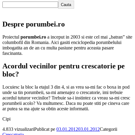
Cauta
Despre porumbei.ro
Proiectul
porumbei.ro
a inceput in 2003 si este cel mai „batran” site
columbofil din Romania. Aici gasiti enciclopedia porumbelului
imbogatita an de an cu multa pasiune pentru aceasta pasare
fascinanta.
Acordul vecinilor pentru crescatorie pe
bloc?
Locuiesc la bloc la etajul 3 din 4, si as vrea sa-mi fac o boxa in pod
unde sa tin porumbeii, sa-mi amenajez o crescatorie, imi trebuie
acordul tuturor vecinilor? Trebuie sa-i instintez ca vreau sa-mi cresc
porumbeii acolo? Va multumesc. Daca nu poate stiti pe cineva care
ar putea sa ma ajute sa obtin aceste informatii.
Cipi
4.833 vizualizari
Publicat pe
03.01.2012
03.01.2012
Categorii
Crescatoria