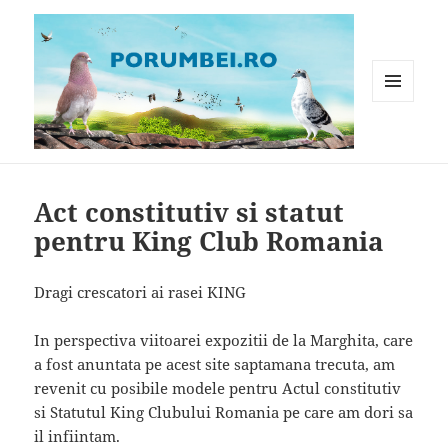
MENIU
ȘI
WIDGET-
Porumbei.ro
URI
Act constitutiv si statut
pentru King Club Romania
Dragi crescatori ai rasei KING
In perspectiva viitoarei expozitii de la Marghita, care
a fost anuntata pe acest site saptamana trecuta, am
revenit cu posibile modele pentru Actul constitutiv
si Statutul King Clubului Romania pe care am dori sa
il infiintam.