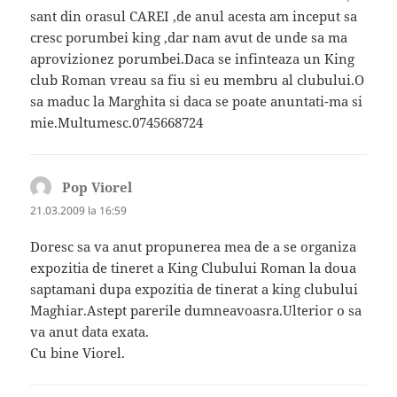
sant din orasul CAREI ,de anul acesta am inceput sa
cresc porumbei king ,dar nam avut de unde sa ma
aprovizionez porumbei.Daca se infinteaza un King
club Roman vreau sa fiu si eu membru al clubului.O
sa maduc la Marghita si daca se poate anuntati-ma si
mie.Multumesc.0745668724
Pop Viorel
spune:
21.03.2009 la 16:59
Doresc sa va anut propunerea mea de a se organiza
expozitia de tineret a King Clubului Roman la doua
saptamani dupa expozitia de tinerat a king clubului
Maghiar.Astept parerile dumneavoasra.Ulterior o sa
va anut data exata.
Cu bine Viorel.