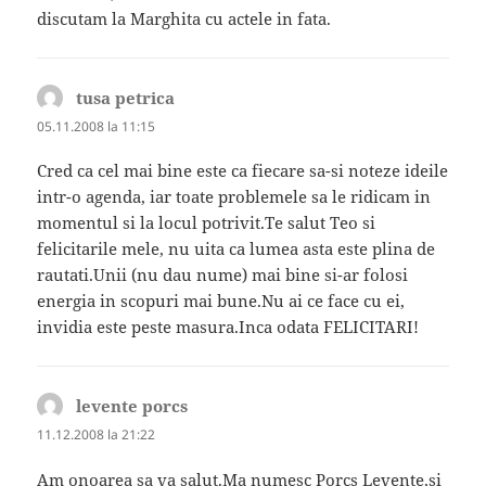
discutam la Marghita cu actele in fata.
tusa petrica
spune:
05.11.2008 la 11:15
Cred ca cel mai bine este ca fiecare sa-si noteze ideile
intr-o agenda, iar toate problemele sa le ridicam in
momentul si la locul potrivit.Te salut Teo si
felicitarile mele, nu uita ca lumea asta este plina de
rautati.Unii (nu dau nume) mai bine si-ar folosi
energia in scopuri mai bune.Nu ai ce face cu ei,
invidia este peste masura.Inca odata FELICITARI!
levente porcs
spune:
11.12.2008 la 21:22
Am onoarea sa va salut.Ma numesc Porcs Levente,si