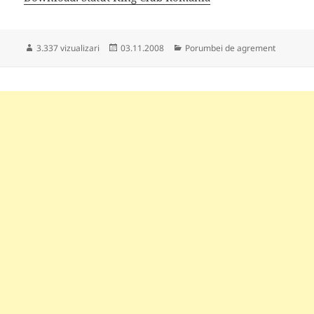
Publicat
Categorii
3.337 vizualizari
03.11.2008
Porumbei de agrement
pe