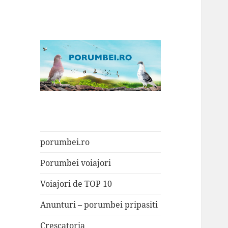
Porumbei.ro
Enciclopedia porumbelului
porumbei.ro
Porumbei voiajori
Voiajori de TOP 10
Anunturi – porumbei pripasiti
Crescatoria