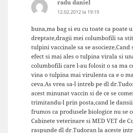
radu daniel
spune:
12.02.2012 la 19:19
buna,ma bag si eu cu toate ca poate u
dreptate,dragii mei columbofili sa stit
tulpini vaccinale sa se asocieze,Cand 
efect si mai ales o tulpina virala si u
columbofili care l-au folosit o sa ma 
vina o tulpina mai virulenta ca e o m
ceva.As vrea sa-l intreb pe dl dr.Tudo
acest minunat vaccin si de ce se comer
trimitandu-l prin posta,cand le dansii
frumos ca produsele biologice nu se 
Cabinete veterinare si MED VET de Co
raspunde dl dr.Tudoran la aceste intre