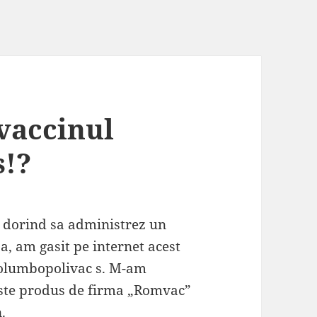
vaccinul
s!?
i dorind sa administrez un
a, am gasit pe internet acest
Columbopolivac s. M-am
este produs de firma „Romvac”
.