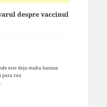
varul despre vaccinul
unde este deja multa lumina
ti para rau
.