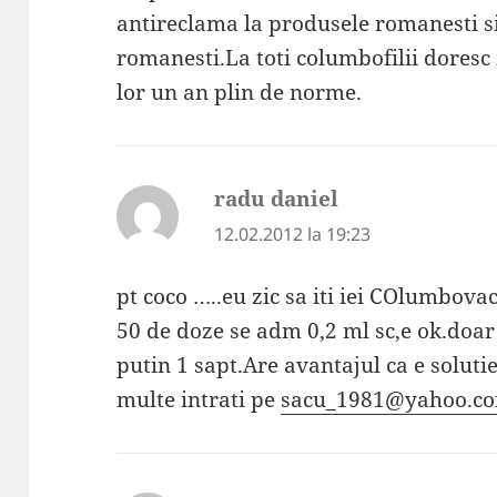
antireclama la produsele romanesti s
romanesti.La toti columbofilii doresc
lor un an plin de norme.
radu daniel
spune:
12.02.2012 la 19:23
pt coco …..eu zic sa iti iei COlumbova
50 de doze se adm 0,2 ml sc,e ok.doar 
putin 1 sapt.Are avantajul ca e soluti
multe intrati pe
sacu_1981@yahoo.c