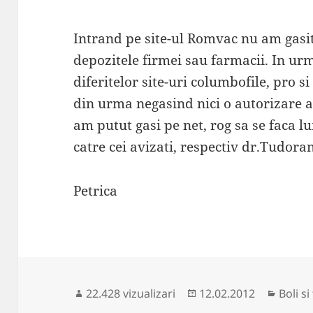
Intrand pe site-ul Romvac nu am gasit 
depozitele firmei sau farmacii. In ur
diferitelor site-uri columbofile, pro si
din urma negasind nici o autorizare 
am putut gasi pe net, rog sa se faca 
catre cei avizati, respectiv dr.Tudor
Petrica
Publicat
Catego
22.428 vizualizari
12.02.2012
Boli s
pe