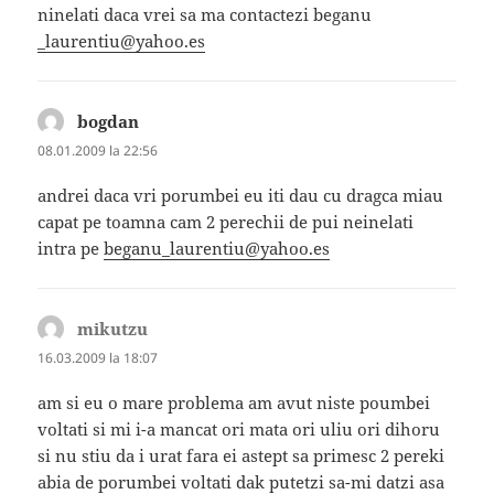
ninelati daca vrei sa ma contactezi beganu
_laurentiu@yahoo.es
bogdan
spune:
08.01.2009 la 22:56
andrei daca vri porumbei eu iti dau cu dragca miau
capat pe toamna cam 2 perechii de pui neinelati
intra pe
beganu_laurentiu@yahoo.es
mikutzu
spune:
16.03.2009 la 18:07
am si eu o mare problema am avut niste poumbei
voltati si mi i-a mancat ori mata ori uliu ori dihoru
si nu stiu da i urat fara ei astept sa primesc 2 pereki
abia de porumbei voltati dak putetzi sa-mi datzi asa