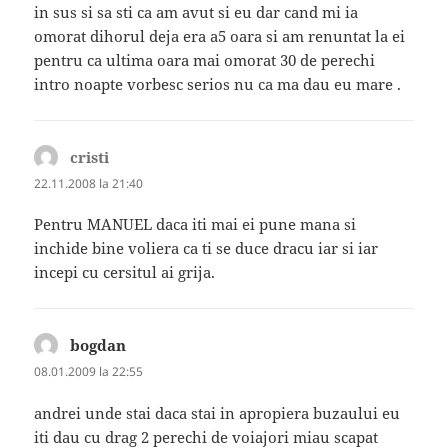
in sus si sa sti ca am avut si eu dar cand mi ia
omorat dihorul deja era a5 oara si am renuntat la ei
pentru ca ultima oara mai omorat 30 de perechi
intro noapte vorbesc serios nu ca ma dau eu mare .
cristi
spune:
22.11.2008 la 21:40
Pentru MANUEL daca iti mai ei pune mana si
inchide bine voliera ca ti se duce dracu iar si iar
incepi cu cersitul ai grija.
bogdan
spune:
08.01.2009 la 22:55
andrei unde stai daca stai in apropiera buzaului eu
iti dau cu drag 2 perechi de voiajori miau scapat