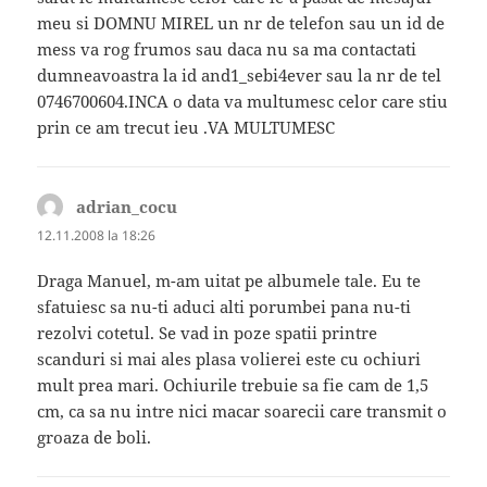
meu si DOMNU MIREL un nr de telefon sau un id de
mess va rog frumos sau daca nu sa ma contactati
dumneavoastra la id and1_sebi4ever sau la nr de tel
0746700604.INCA o data va multumesc celor care stiu
prin ce am trecut ieu .VA MULTUMESC
adrian_cocu
spune:
12.11.2008 la 18:26
Draga Manuel, m-am uitat pe albumele tale. Eu te
sfatuiesc sa nu-ti aduci alti porumbei pana nu-ti
rezolvi cotetul. Se vad in poze spatii printre
scanduri si mai ales plasa volierei este cu ochiuri
mult prea mari. Ochiurile trebuie sa fie cam de 1,5
cm, ca sa nu intre nici macar soarecii care transmit o
groaza de boli.