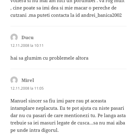
voliera si nu mai am nici un porumbel . va rog mult
, cine poate sa imi dea si mie macar o pereche de
cutzani .ma puteti contacta la id andrei_banica2002
Ducu
spune:
12.11.2008 la 10:11
hai sa glumim cu problemele altora
Mirel
spune:
12.11.2008 la 11:05
Manuel sincer sa fiu imi pare rau pt aceasta
intamplare neplacuta. Eu te pot ajuta cu niste pasari
dar nu cu pasari de care mentionezi tu. Pe langa asta
trebuie sa iei masuri legate de cusca…sa nu mai aiba
pe unde intra digorul.