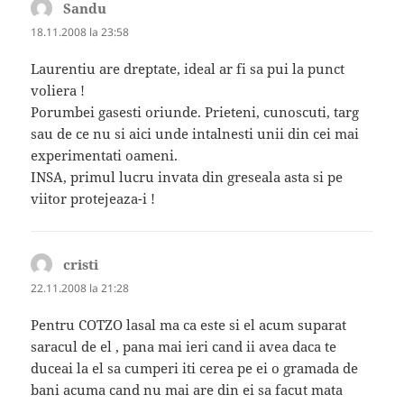
Sandu
spune:
18.11.2008 la 23:58
Laurentiu are dreptate, ideal ar fi sa pui la punct
voliera !
Porumbei gasesti oriunde. Prieteni, cunoscuti, targ
sau de ce nu si aici unde intalnesti unii din cei mai
experimentati oameni.
INSA, primul lucru invata din greseala asta si pe
viitor protejeaza-i !
cristi
spune:
22.11.2008 la 21:28
Pentru COTZO lasal ma ca este si el acum suparat
saracul de el , pana mai ieri cand ii avea daca te
duceai la el sa cumperi iti cerea pe ei o gramada de
bani acuma cand nu mai are din ei sa facut mata