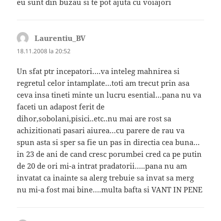
eu sunt din buzau si te pot ajuta cu voiajori
Laurentiu_BV
spune:
18.11.2008 la 20:52
Un sfat ptr incepatori….va inteleg mahnirea si
regretul celor intamplate…toti am trecut prin asa
ceva insa tineti minte un lucru esential…pana nu va
faceti un adapost ferit de
dihor,sobolani,pisici..etc..nu mai are rost sa
achizitionati pasari aiurea…cu parere de rau va
spun asta si sper sa fie un pas in directia cea buna…
in 23 de ani de cand cresc porumbei cred ca pe putin
de 20 de ori mi-a intrat pradatorii…..pana nu am
invatat ca inainte sa alerg trebuie sa invat sa merg
nu mi-a fost mai bine….multa bafta si VANT IN PENE