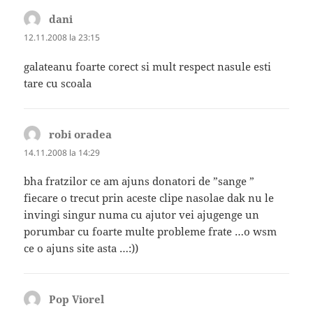
dani
spune:
12.11.2008 la 23:15
galateanu foarte corect si mult respect nasule esti
tare cu scoala
robi oradea
spune:
14.11.2008 la 14:29
bha fratzilor ce am ajuns donatori de ”sange ”
fiecare o trecut prin aceste clipe nasolae dak nu le
invingi singur numa cu ajutor vei ajugenge un
porumbar cu foarte multe probleme frate …o wsm
ce o ajuns site asta …:))
Pop Viorel
spune: