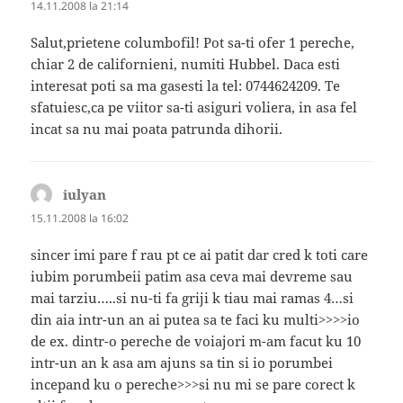
14.11.2008 la 21:14
Salut,prietene columbofil! Pot sa-ti ofer 1 pereche,
chiar 2 de californieni, numiti Hubbel. Daca esti
interesat poti sa ma gasesti la tel: 0744624209. Te
sfatuiesc,ca pe viitor sa-ti asiguri voliera, in asa fel
incat sa nu mai poata patrunda dihorii.
iulyan
spune:
15.11.2008 la 16:02
sincer imi pare f rau pt ce ai patit dar cred k toti care
iubim porumbeii patim asa ceva mai devreme sau
mai tarziu…..si nu-ti fa griji k tiau mai ramas 4…si
din aia intr-un an ai putea sa te faci ku multi>>>>io
de ex. dintr-o pereche de voiajori m-am facut ku 10
intr-un an k asa am ajuns sa tin si io porumbei
incepand ku o pereche>>>si nu mi se pare corect k