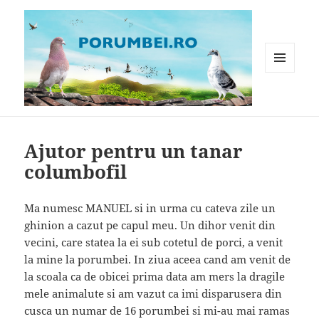
MENIU
ȘI
WIDGET-
Porumbei.ro
URI
Ajutor pentru un tanar
columbofil
Ma numesc MANUEL si in urma cu cateva zile un
ghinion a cazut pe capul meu. Un dihor venit din
vecini, care statea la ei sub cotetul de porci, a venit
la mine la porumbei. In ziua aceea cand am venit de
la scoala ca de obicei prima data am mers la dragile
mele animalute si am vazut ca imi disparusera din
cusca un numar de 16 porumbei si mi-au mai ramas