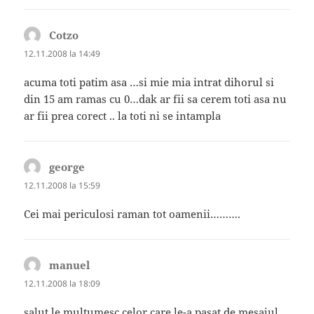
Cotzo
spune:
12.11.2008 la 14:49
acuma toti patim asa …si mie mia intrat dihorul si
din 15 am ramas cu 0…dak ar fii sa cerem toti asa nu
ar fii prea corect .. la toti ni se intampla
george
spune:
12.11.2008 la 15:59
Cei mai periculosi raman tot oamenii……….
manuel
spune:
12.11.2008 la 18:09
salut le multumesc celor care le-a pasat de mesajul