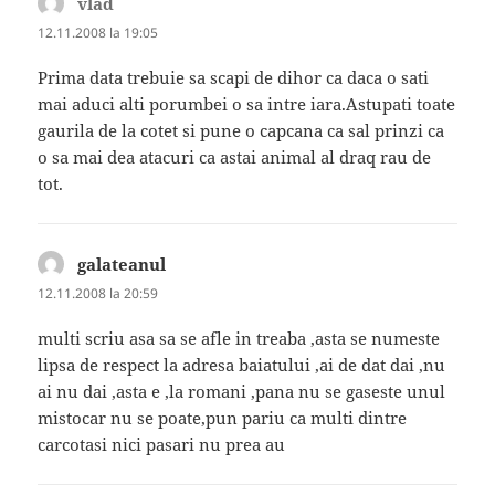
vlad
spune:
12.11.2008 la 19:05
Prima data trebuie sa scapi de dihor ca daca o sati
mai aduci alti porumbei o sa intre iara.Astupati toate
gaurila de la cotet si pune o capcana ca sal prinzi ca
o sa mai dea atacuri ca astai animal al draq rau de
tot.
galateanul
spune:
12.11.2008 la 20:59
multi scriu asa sa se afle in treaba ,asta se numeste
lipsa de respect la adresa baiatului ,ai de dat dai ,nu
ai nu dai ,asta e ,la romani ,pana nu se gaseste unul
mistocar nu se poate,pun pariu ca multi dintre
carcotasi nici pasari nu prea au