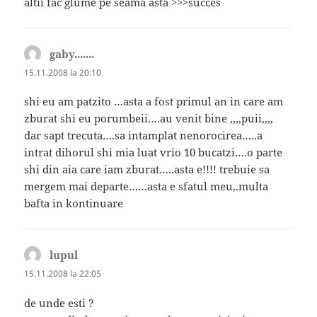
altii fac glume pe seama asta >>>succes
gaby.......
spune:
15.11.2008 la 20:10
shi eu am patzito …asta a fost primul an in care am
zburat shi eu porumbeii….au venit bine ,,,,puii,,,,
dar sapt trecuta….sa intamplat nenorocirea…..a
intrat dihorul shi mia luat vrio 10 bucatzi….o parte
shi din aia care iam zburat…..asta e!!!! trebuie sa
mergem mai departe……asta e sfatul meu,.multa
bafta in kontinuare
lupul
spune:
15.11.2008 la 22:05
de unde esti ?