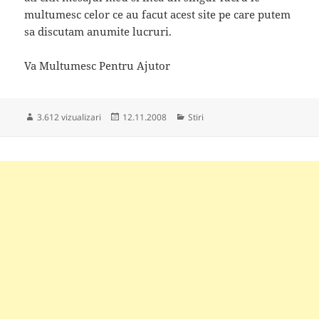
multumesc celor ce au facut acest site pe care putem
sa discutam anumite lucruri.
Va Multumesc Pentru Ajutor
Publicat
Categorii
3.612 vizualizari
12.11.2008
Stiri
pe