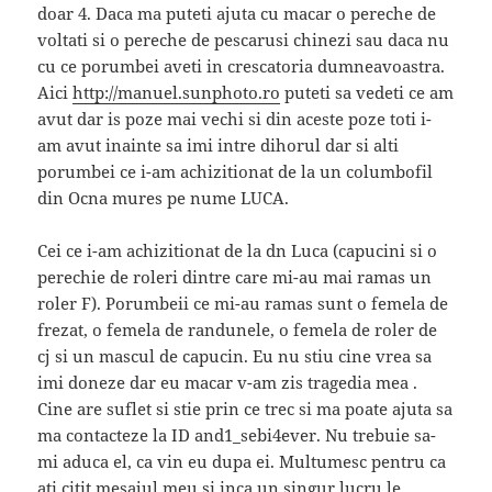
doar 4. Daca ma puteti ajuta cu macar o pereche de
voltati si o pereche de pescarusi chinezi sau daca nu
cu ce porumbei aveti in crescatoria dumneavoastra.
Aici
http://manuel.sunphoto.ro
puteti sa vedeti ce am
avut dar is poze mai vechi si din aceste poze toti i-
am avut inainte sa imi intre dihorul dar si alti
porumbei ce i-am achizitionat de la un columbofil
din Ocna mures pe nume LUCA.
Cei ce i-am achizitionat de la dn Luca (capucini si o
perechie de roleri dintre care mi-au mai ramas un
roler F). Porumbeii ce mi-au ramas sunt o femela de
frezat, o femela de randunele, o femela de roler de
cj si un mascul de capucin. Eu nu stiu cine vrea sa
imi doneze dar eu macar v-am zis tragedia mea .
Cine are suflet si stie prin ce trec si ma poate ajuta sa
ma contacteze la ID and1_sebi4ever. Nu trebuie sa-
mi aduca el, ca vin eu dupa ei. Multumesc pentru ca
ati citit mesajul meu si inca un singur lucru le