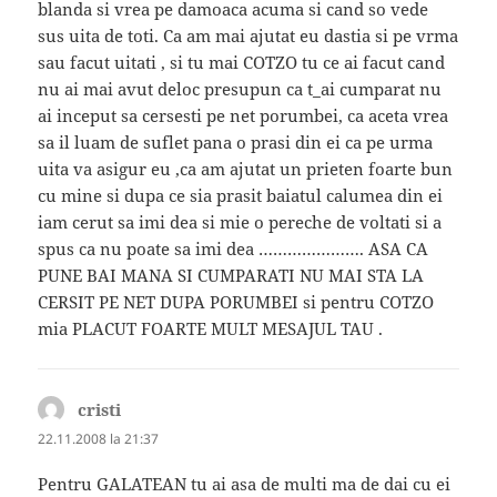
blanda si vrea pe damoaca acuma si cand so vede
sus uita de toti. Ca am mai ajutat eu dastia si pe vrma
sau facut uitati , si tu mai COTZO tu ce ai facut cand
nu ai mai avut deloc presupun ca t_ai cumparat nu
ai inceput sa cersesti pe net porumbei, ca aceta vrea
sa il luam de suflet pana o prasi din ei ca pe urma
uita va asigur eu ,ca am ajutat un prieten foarte bun
cu mine si dupa ce sia prasit baiatul calumea din ei
iam cerut sa imi dea si mie o pereche de voltati si a
spus ca nu poate sa imi dea …………………. ASA CA
PUNE BAI MANA SI CUMPARATI NU MAI STA LA
CERSIT PE NET DUPA PORUMBEI si pentru COTZO
mia PLACUT FOARTE MULT MESAJUL TAU .
cristi
spune:
22.11.2008 la 21:37
Pentru GALATEAN tu ai asa de multi ma de dai cu ei