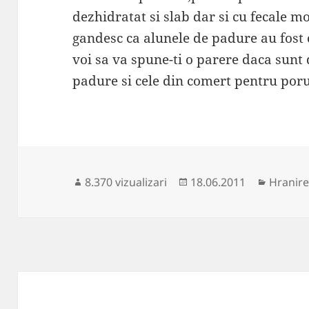
dezhidratat si slab dar si cu fecale m
gandesc ca alunele de padure au fost 
voi sa va spune-ti o parere daca sunt 
padure si cele din comert pentru po
Publicat
Categor
8.370 vizualizari
18.06.2011
Hranire
pe