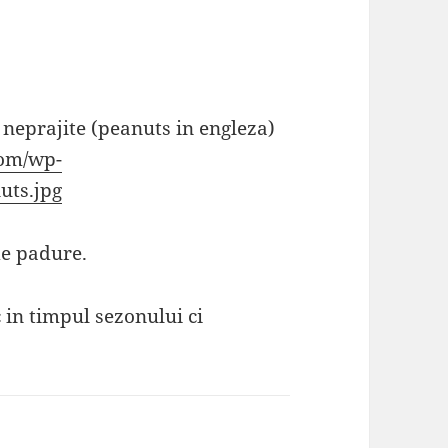
eprajite (peanuts in engleza)
com/wp-
uts.jpg
de padure.
 in timpul sezonului ci