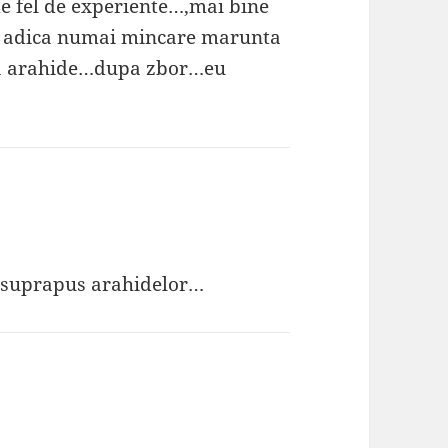
de fel de experiente…,mai bine
ai adica numai mincare marunta
e da arahide…dupa zbor…eu
ul-suprapus arahidelor…