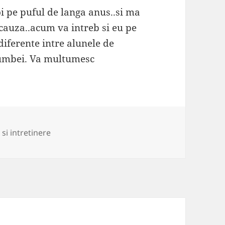
oi pe puful de langa anus..si ma
cauza..acum va intreb si eu pe
diferente intre alunele de
rumbei. Va multumesc
ii
 si intretinere