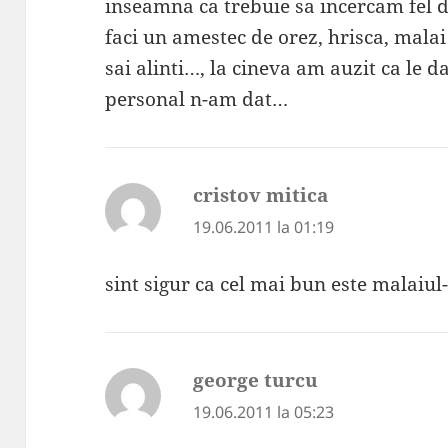
inseamna ca trebuie sa incercam fel 
faci un amestec de orez, hrisca, mal
sai alinti…, la cineva am auzit ca l
personal n-am dat…
cristov mitica
spune:
19.06.2011 la 01:19
sint sigur ca cel mai bun este malai
george turcu
spune:
19.06.2011 la 05:23