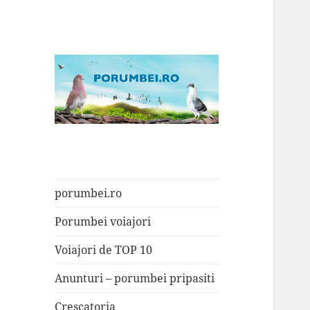
Porumbei.ro
Enciclopedia porumbelului
porumbei.ro
Porumbei voiajori
Voiajori de TOP 10
Anunturi – porumbei pripasiti
Crescatoria