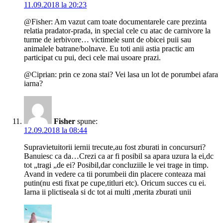
11.09.2018 la 20:23
@Fisher: Am vazut cam toate documentarele care prezinta
relatia pradator-prada, in special cele cu atac de carnivore la
turme de ierbivore… victimele sunt de obicei puii sau
animalele batrane/bolnave. Eu toti anii astia practic am
participat cu pui, deci cele mai usoare prazi.
@Ciprian: prin ce zona stai? Vei lasa un lot de porumbei afara
iarna?
Fisher
spune:
12.09.2018 la 08:44
Supravietuitorii iernii trecute,au fost zburati in concursuri?
Banuiesc ca da…Crezi ca ar fi posibil sa apara uzura la ei,dc
tot „tragi „de ei? Posibil,dar concluziile le vei trage in timp.
Avand in vedere ca tii porumbeii din placere conteaza mai
putin(nu esti fixat pe cupe,titluri etc). Oricum succes cu ei.
Iarna ii plictiseala si dc tot ai multi ,merita zburati unii