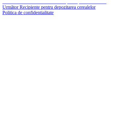
Navigare
Articolul
Precedent
O metoda eficace de lupta impotriva variolei
Articolul
anterior:
Următor
Recipiente pentru depozitarea cerealelor
în
următor:
Politica de confidentialitate
articole