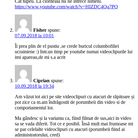
Cat tupeu. La ciordeala nu ne intrece nimeni.
https://www.youtube.com/watch?v=HIZDC4Qa7PQ
Fisher
spune:
07.09.2018 la 10:01
Îi prea plin de el pustiu ,se crede buricul columbofiliei
ucrainiene :) Intr.un timp pe youtube numai videoclipurile lui
imi apareau,de mi s.a acrit
Ciprian
spune:
10.09.2018 la 19:34
Am văzut tot aici pe site videoclipuri cu atacuri de răpitoare și
pot zice ca m.am îndrăgostit de porumbeii din video si de
comportamentul lor.
Ma gândesc și la varianta ca, fiind filmat de sus,aici in video
sa se vada diferit. Tot ce e posibil. Însă mult mai frumoase mi
se par celelalte videoclipuri cu atacuri (porumbeii fiind ai
administratorului, cred)