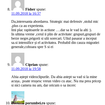
Fisher
spune:
11.09.2018 la 16:37
Da,interesanta abordarea. Strategic mai defensiv ,stolul mic
,plus ca au experienta.
Imi plac rapitoarele in actiune ….dar sa le vad la alti :).
In ultima vreme ,cerul ii plin de activitate: grupuri,grupuri de
berze negre,prigorii si ulii sorecari. Uliul pasarar a inceput
sa.si intensifice și el activitatea. Probabil din cauza migratiei
generale,coboara spre S si ei
Ciprian
spune:
11.09.2018 la 19:58
Abia aștept videoclipurile. Da abia astept sa vad si la mine
acușa.. poate reușesc vreun video cu atac. Nu ma prea pricep
si nici camera nu am, dar oricum o sa incerc
porumbei.ro
spune: