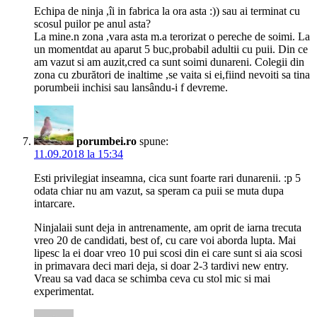
Echipa de ninja ,îi in fabrica la ora asta :)) sau ai terminat cu
scosul puilor pe anul asta?
La mine.n zona ,vara asta m.a terorizat o pereche de soimi. La
un momentdat au aparut 5 buc,probabil adultii cu puii. Din ce
am vazut si am auzit,cred ca sunt soimi dunareni. Colegii din
zona cu zburători de inaltime ,se vaita si ei,fiind nevoiti sa tina
porumbeii inchisi sau lansându-i f devreme.
porumbei.ro
spune:
11.09.2018 la 15:34
Esti privilegiat inseamna, cica sunt foarte rari dunarenii. :p 5
odata chiar nu am vazut, sa speram ca puii se muta dupa
intarcare.
Ninjalaii sunt deja in antrenamente, am oprit de iarna trecuta
vreo 20 de candidati, best of, cu care voi aborda lupta. Mai
lipesc la ei doar vreo 10 pui scosi din ei care sunt si aia scosi
in primavara deci mari deja, si doar 2-3 tardivi new entry.
Vreau sa vad daca se schimba ceva cu stol mic si mai
experimentat.