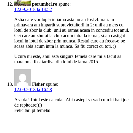
porumbei.ro
spune:
12.09.2018 la 14:52
Astia care vor lupta in iarna asta nu au fost zburati. In
primavara am impartit supravietuitorii in 2: unii au mers cu
lotul de zbor la club, unii au ramas acasa in concediu tot anul.
Cei care au zburat la club acum intra la iernat, si-au castigat
locul in lotul de zbor prin munca. Restul care au frecat-o pe
acasa abia acum intra la munca. Sa fiu corect cu toti. ;)
Uzura nu este, anul asta singura femela care mi-a facut as
maraton a fost tardiva din lotul de iarna 2015.
Fisher
spune:
12.09.2018 la 16:58
Asa da! Totul este calculat. Abia astept sa vad cum iti bati joc
de rapitoare:)))
Felicitari pt femela!