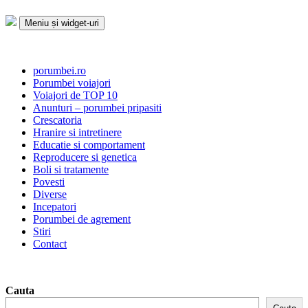
Sari
la
Meniu și widget-uri
conținut
Porumbei.ro
Enciclopedia porumbelului
porumbei.ro
Porumbei voiajori
Voiajori de TOP 10
Anunturi – porumbei pripasiti
Crescatoria
Hranire si intretinere
Educatie si comportament
Reproducere si genetica
Boli si tratamente
Povesti
Diverse
Incepatori
Porumbei de agrement
Stiri
Contact
Cauta