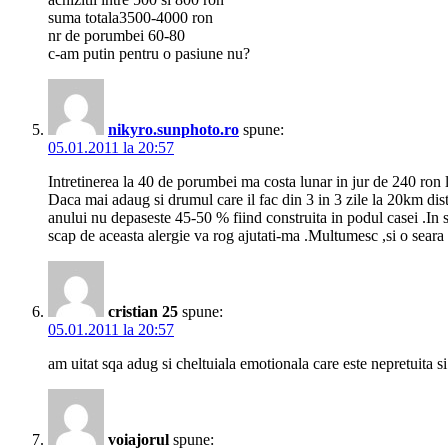
suma totala3500-4000 ron
nr de porumbei 60-80
c-am putin pentru o pasiune nu?
nikyro.sunphoto.ro
spune:
05.01.2011 la 20:57
Intretinerea la 40 de porumbei ma costa lunar in jur de 240 ron
Daca mai adaug si drumul care il fac din 3 in 3 zile la 20km dis
anului nu depaseste 45-50 % fiind construita in podul casei .In s
scap de aceasta alergie va rog ajutati-ma .Multumesc ,si o seara
cristian 25
spune:
05.01.2011 la 20:57
am uitat sqa adug si cheltuiala emotionala care este nepretuita si 
voiajorul
spune: