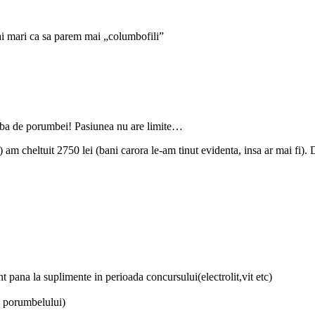
mai mari ca sa parem mai „columbofili”
orba de porumbei! Pasiunea nu are limite…
m cheltuit 2750 lei (bani carora le-am tinut evidenta, insa ar mai fi). 
t pana la suplimente in perioada concursului(electrolit,vit etc)
a porumbelului)