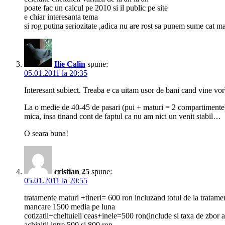
poate fac un calcul pe 2010 si il public pe site
e chiar interesanta tema
si rog putina seriozitate ,adica nu are rost sa punem sume cat 
Ilie Calin
spune:
05.01.2011 la 20:35
Interesant subiect. Treaba e ca uitam usor de bani cand vine v
La o medie de 40-45 de pasari (pui + maturi = 2 compartimente) a
mica, insa tinand cont de faptul ca nu am nici un venit stabil…
O seara buna!
cristian 25
spune:
05.01.2011 la 20:55
tratamente maturi +tineri= 600 ron incluzand totul de la tratamen
mancare 1500 media pe luna
cotizatii+cheltuieli ceas+inele=500 ron(include si taxa de zbor 
achizitii intre 500 si 800 ron