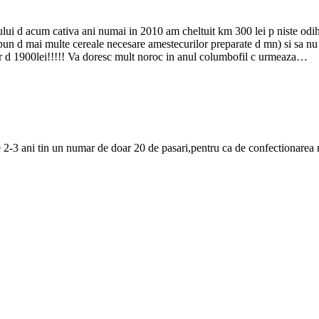
lui d acum cativa ani numai in 2010 am cheltuit km 300 lei p niste odihni
ispun d mai multe cereale necesare amestecurilor preparate d mn) si sa nu
jur d 1900lei!!!!! Va doresc mult noroc in anul columbofil c urmeaza…
e 2-3 ani tin un numar de doar 20 de pasari,pentru ca de confectionarea