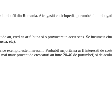
e columbofil din Romania. Aici gasiti enciclopedia porumbelului imbogati
t de an, cred ca ar fi buna si o provocare in acest sens. Se incumeta cin
usca, etc).
rice exemplu este interesant. Probabil majoritatea ar fi interesati de cos
l mai mare procent de crescatori au intre 20-40 de porumbei) si de acolo