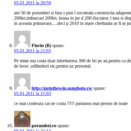
05.01.2011 la 20:59
am 50 de porumbei si fara s pun l socoteala constructia adapostu
200lei,imbarcari 200lei, hrana in jur d 200 (locuiesc l tara si d
in aceasta primavara….deci p 2010 in mare cheltuiala ar fi in 
Florin (B)
spune:
05.01.2011 la 21:03
Pe mine ma costa doar intretinerea 300 de lei pe an,pentru ca d
de boxe ,odihnitori etc,pentru uz personal.
http://gututhewin.sunphoto.ro/
spune:
05.01.2011 la 21:03
ce mai conteaza cat ne costa !!!!! pasiunea mai presus de toate
porumbei.ro
spune:
05.01.2011 la 21:13