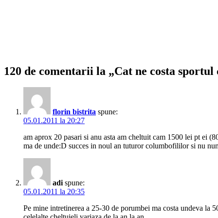
120 de comentarii la „Cat ne costa sportul
florin bistrita
spune:
05.01.2011 la 20:27
am aprox 20 pasari si anu asta am cheltuit cam 1500 lei pt ei (8
ma de unde:D succes in noul an tuturor columbofililor si nu nu
adi
spune:
05.01.2011 la 20:35
Pe mine intretinerea a 25-30 de porumbei ma costa undeva la 500l
celelalte cheltuieli variaza de la an la an