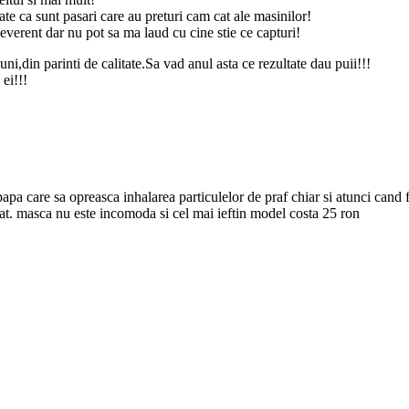
e ca sunt pasari care au preturi cam cat ale masinilor!
everent dar nu pot sa ma laud cu cine stie ce capturi!
ni,din parinti de calitate.Sa vad anul asta ce rezultate dau puii!!!
ei!!!
papa care sa opreasca inhalarea particulelor de praf chiar si atunci ca
cat. masca nu este incomoda si cel mai ieftin model costa 25 ron