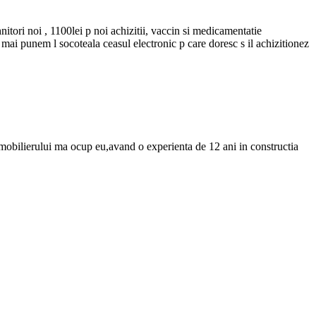
tori noi , 1100lei p noi achizitii, vaccin si medicamentatie
 mai punem l socoteala ceasul electronic p care doresc s il achizitionez
 mobilierului ma ocup eu,avand o experienta de 12 ani in constructia