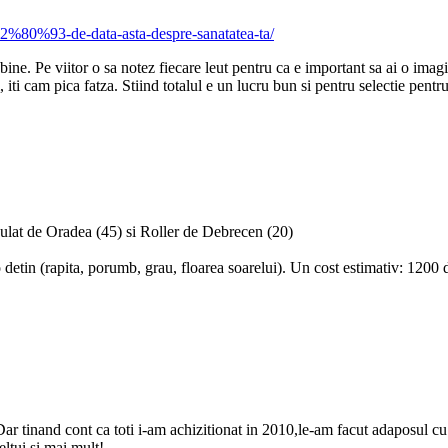
E2%80%93-de-data-asta-despre-sanatatea-ta/
bine. Pe viitor o sa notez fiecare leut pentru ca e important sa ai o ima
, iti cam pica fatza. Stiind totalul e un lucru bun si pentru selectie pentr
lat de Oradea (45) si Roller de Debrecen (20)
etin (rapita, porumb, grau, floarea soarelui). Un cost estimativ: 1200 d
inand cont ca toti i-am achizitionat in 2010,le-am facut adaposul cu tot
eltui si mai mult!