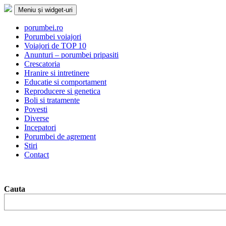
Sari
Meniu și widget-uri
la
conținut
Porumbei.ro
Enciclopedia porumbelului
porumbei.ro
Porumbei voiajori
Voiajori de TOP 10
Anunturi – porumbei pripasiti
Crescatoria
Hranire si intretinere
Educatie si comportament
Reproducere si genetica
Boli si tratamente
Povesti
Diverse
Incepatori
Porumbei de agrement
Stiri
Contact
Cauta