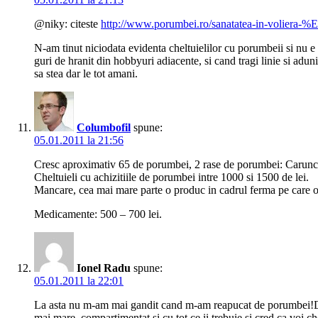
@niky: citeste
http://www.porumbei.ro/sanatatea-in-voliera-%
N-am tinut niciodata evidenta cheltuielilor cu porumbeii si nu e 
guri de hranit din hobbyuri adiacente, si cand tragi linie si aduni
sa stea dar le tot amani.
Columbofil
spune:
05.01.2011 la 21:56
Cresc aproximativ 65 de porumbei, 2 rase de porumbei: Caruncu
Cheltuieli cu achizitiile de porumbei intre 1000 si 1500 de lei.
Mancare, cea mai mare parte o produc in cadrul ferma pe care o d
Medicamente: 500 – 700 lei.
Ionel Radu
spune:
05.01.2011 la 22:01
La asta nu m-am mai gandit cand m-am reapucat de porumbei!Dar t
mai mare ,compartimentat si cu tot ce ii trebuie si cred ca voi ch