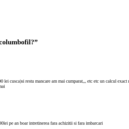
 columbofil?”
00 lei cusca)si restu mancare am mai cumparat,,, etc etc un calcul exact 
mai
ei pe an boar intretinerea fara achizitii si fara imbarcari