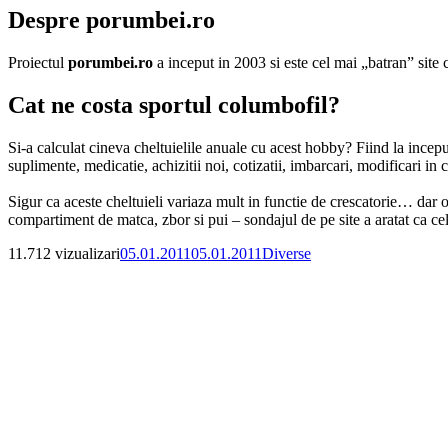
Despre porumbei.ro
Proiectul
porumbei.ro
a inceput in 2003 si este cel mai „batran” sit
Cat ne costa sportul columbofil?
Si-a calculat cineva cheltuielile anuale cu acest hobby? Fiind la incepu
suplimente, medicatie, achizitii noi, cotizatii, imbarcari, modificari in c
Sigur ca aceste cheltuieli variaza mult in functie de crescatorie… dar o
compartiment de matca, zbor si pui – sondajul de pe site a aratat ca ce
Publicat
Categorii
11.712 vizualizari
05.01.2011
05.01.2011
Diverse
pe