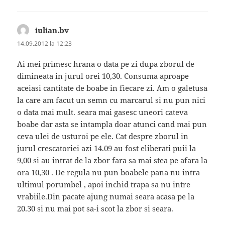
iulian.bv
spune:
14.09.2012 la 12:23
Ai mei primesc hrana o data pe zi dupa zborul de
dimineata in jurul orei 10,30. Consuma aproape
aceiasi cantitate de boabe in fiecare zi. Am o galetusa
la care am facut un semn cu marcarul si nu pun nici
o data mai mult. seara mai gasesc uneori cateva
boabe dar asta se intampla doar atunci cand mai pun
ceva ulei de usturoi pe ele. Cat despre zborul in
jurul crescatoriei azi 14.09 au fost eliberati puii la
9,00 si au intrat de la zbor fara sa mai stea pe afara la
ora 10,30 . De regula nu pun boabele pana nu intra
ultimul porumbel , apoi inchid trapa sa nu intre
vrabiile.Din pacate ajung numai seara acasa pe la
20.30 si nu mai pot sa-i scot la zbor si seara.