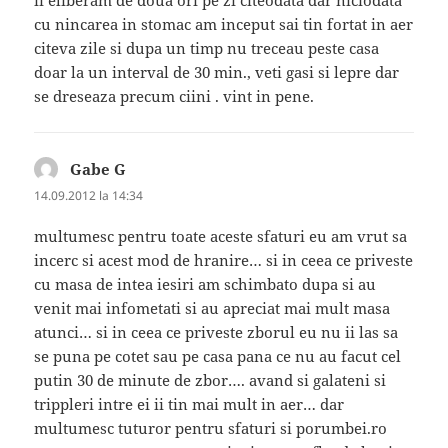
cu nincarea in stomac am inceput sai tin fortat in aer
citeva zile si dupa un timp nu treceau peste casa
doar la un interval de 30 min., veti gasi si lepre dar
se dreseaza precum ciini . vint in pene.
Gabe G
spune:
14.09.2012 la 14:34
multumesc pentru toate aceste sfaturi eu am vrut sa
incerc si acest mod de hranire… si in ceea ce priveste
cu masa de intea iesiri am schimbato dupa si au
venit mai infometati si au apreciat mai mult masa
atunci… si in ceea ce priveste zborul eu nu ii las sa
se puna pe cotet sau pe casa pana ce nu au facut cel
putin 30 de minute de zbor…. avand si galateni si
trippleri intre ei ii tin mai mult in aer… dar
multumesc tuturor pentru sfaturi si porumbei.ro