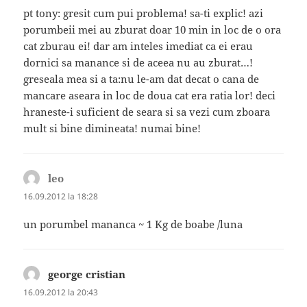
pt tony: gresit cum pui problema! sa-ti explic! azi
porumbeii mei au zburat doar 10 min in loc de o ora
cat zburau ei! dar am inteles imediat ca ei erau
dornici sa manance si de aceea nu au zburat…!
greseala mea si a ta:nu le-am dat decat o cana de
mancare aseara in loc de doua cat era ratia lor! deci
hraneste-i suficient de seara si sa vezi cum zboara
mult si bine dimineata! numai bine!
leo
spune:
16.09.2012 la 18:28
un porumbel mananca ~ 1 Kg de boabe /luna
george cristian
spune:
16.09.2012 la 20:43