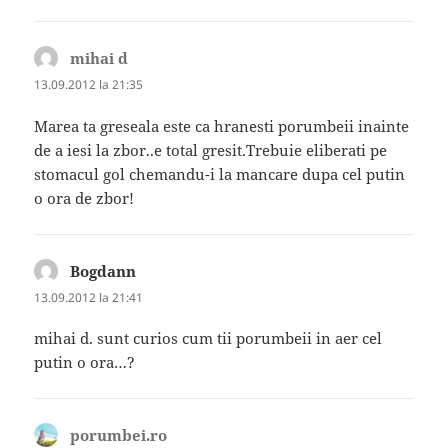
mihai d
spune:
13.09.2012 la 21:35
Marea ta greseala este ca hranesti porumbeii inainte
de a iesi la zbor..e total gresit.Trebuie eliberati pe
stomacul gol chemandu-i la mancare dupa cel putin
o ora de zbor!
Bogdann
spune:
13.09.2012 la 21:41
mihai d. sunt curios cum tii porumbeii in aer cel
putin o ora…?
porumbei.ro
spune: