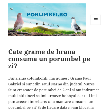
MENIU
ȘI
WIDGET-
Porumbei.ro
URI
Cate grame de hrana
consuma un porumbel pe
zi?
Buna ziua columbofili, ma numesc Grama Paul
Gabriel si sunt din satul Nazna din judetul Mures.
Sunt crescator de porumbei de 2 ani si am indrumat
multi alti tineri sa imi urmeze hobbyul dar toti imi
pun aceeasi intrebare: cata mancare consuma un
porumbel pe zi? Si de fiecare data m-am blocat la