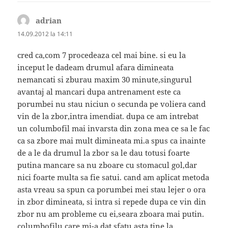
adrian
spune:
14.09.2012 la 14:11
cred ca,com 7 procedeaza cel mai bine. si eu la
inceput le dadeam drumul afara dimineata
nemancati si zburau maxim 30 minute,singurul
avantaj al mancari dupa antrenament este ca
porumbei nu stau niciun o secunda pe voliera cand
vin de la zbor,intra imendiat. dupa ce am intrebat
un columbofil mai invarsta din zona mea ce sa le fac
ca sa zbore mai mult dimineata mi.a spus ca inainte
de a le da drumul la zbor sa le dau totusi foarte
putina mancare sa nu zboare cu stomacul gol,dar
nici foarte multa sa fie satui. cand am aplicat metoda
asta vreau sa spun ca porumbei mei stau lejer o ora
in zbor dimineata, si intra si repede dupa ce vin din
zbor nu am probleme cu ei,seara zboara mai putin.
columbofilu care mi-a dat sfatu asta tine la