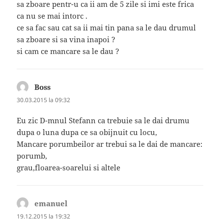
sa zboare pentr-u ca ii am de 5 zile si imi este frica
ca nu se mai intorc .
ce sa fac sau cat sa ii mai tin pana sa le dau drumul
sa zboare si sa vina inapoi ?
si cam ce mancare sa le dau ?
Boss
spune:
30.03.2015 la 09:32
Eu zic D-mnul Stefann ca trebuie sa le dai drumu
dupa o luna dupa ce sa obijnuit cu locu,
Mancare porumbeilor ar trebui sa le dai de mancare:
porumb,
grau,floarea-soarelui si altele
emanuel
spune:
19.12.2015 la 19:32