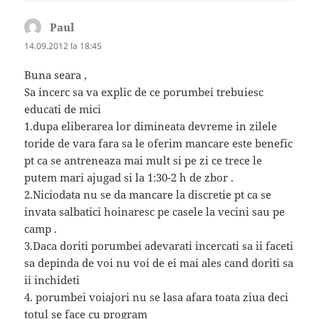
Paul
spune:
14.09.2012 la 18:45
Buna seara ,
Sa incerc sa va explic de ce porumbei trebuiesc
educati de mici
1.dupa eliberarea lor dimineata devreme in zilele
toride de vara fara sa le oferim mancare este benefic
pt ca se antreneaza mai mult si pe zi ce trece le
putem mari ajugad si la 1:30-2 h de zbor .
2.Niciodata nu se da mancare la discretie pt ca se
invata salbatici hoinaresc pe casele la vecini sau pe
camp .
3.Daca doriti porumbei adevarati incercati sa ii faceti
sa depinda de voi nu voi de ei mai ales cand doriti sa
ii inchideti
4. porumbei voiajori nu se lasa afara toata ziua deci
totul se face cu program