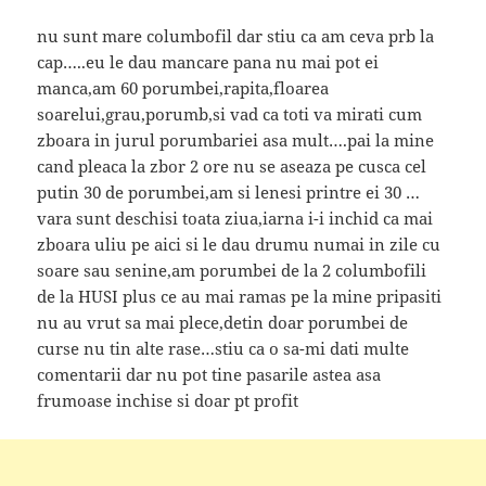
nu sunt mare columbofil dar stiu ca am ceva prb la
cap…..eu le dau mancare pana nu mai pot ei
manca,am 60 porumbei,rapita,floarea
soarelui,grau,porumb,si vad ca toti va mirati cum
zboara in jurul porumbariei asa mult….pai la mine
cand pleaca la zbor 2 ore nu se aseaza pe cusca cel
putin 30 de porumbei,am si lenesi printre ei 30 …
vara sunt deschisi toata ziua,iarna i-i inchid ca mai
zboara uliu pe aici si le dau drumu numai in zile cu
soare sau senine,am porumbei de la 2 columbofili
de la HUSI plus ce au mai ramas pe la mine pripasiti
nu au vrut sa mai plece,detin doar porumbei de
curse nu tin alte rase…stiu ca o sa-mi dati multe
comentarii dar nu pot tine pasarile astea asa
frumoase inchise si doar pt profit