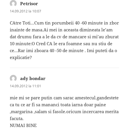
Petrisor
spune:
14.09.2012 la 10:07
CAtre Toti…Cum tin porumbeii 40 -60 minute in zbor
inainte de masa.Ai mei in aceasta dimineata le’am
dat drumu fara a le da cv de mancare si mi’au zburat
10 minute:O Cred CA le era foamne sau nu stiu de
ce…Rar imi zboara 40 -50 de minute . Imi puteti da o
explicatie?
ady bondar
spune:
14.09.2012 la 11:01
mie mi se pare putin cam sarac amestecul.gandestete
ca tu ce ar fi sa mananci toata iarna doar paine
,margarina ,salam si fasole.oricum incercarea merita
facuta.
NUMAI BINE