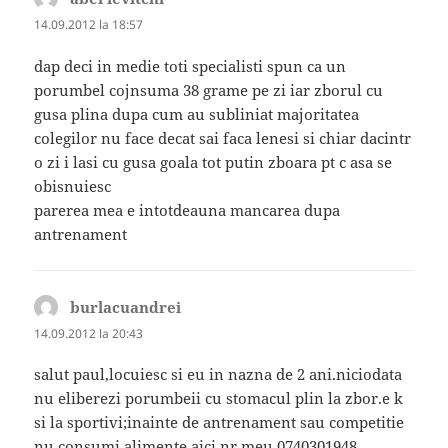
14.09.2012 la 18:57
dap deci in medie toti specialisti spun ca un
porumbel cojnsuma 38 grame pe zi iar zborul cu
gusa plina dupa cum au subliniat majoritatea
colegilor nu face decat sai faca lenesi si chiar dacintr
o zi i lasi cu gusa goala tot putin zboara pt c asa se
obisnuiesc
parerea mea e intotdeauna mancarea dupa
antrenament
burlacuandrei
spune:
14.09.2012 la 20:43
salut paul,locuiesc si eu in nazna de 2 ani.niciodata
nu eliberezi porumbeii cu stomacul plin la zbor.e k
si la sportivi;inainte de antrenament sau competitie
nu consumi alimente.aici nr.meu 0740301948