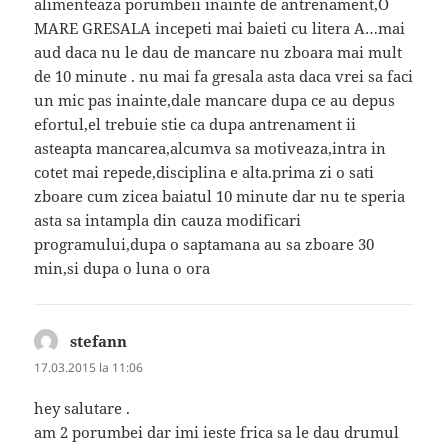
alimenteaza porumbeii inainte de antrenament,O
MARE GRESALA incepeti mai baieti cu litera A…mai
aud daca nu le dau de mancare nu zboara mai mult
de 10 minute . nu mai fa gresala asta daca vrei sa faci
un mic pas inainte,dale mancare dupa ce au depus
efortul,el trebuie stie ca dupa antrenament ii
asteapta mancarea,alcumva sa motiveaza,intra in
cotet mai repede,disciplina e alta.prima zi o sati
zboare cum zicea baiatul 10 minute dar nu te speria
asta sa intampla din cauza modificari
programului,dupa o saptamana au sa zboare 30
min,si dupa o luna o ora
stefann
spune:
17.03.2015 la 11:06
hey salutare .
am 2 porumbei dar imi ieste frica sa le dau drumul