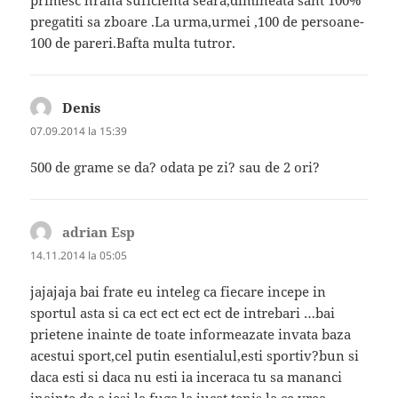
pregatiti sa zboare .La urma,urmei ,100 de persoane-
100 de pareri.Bafta multa tutror.
Denis
spune:
07.09.2014 la 15:39
500 de grame se da? odata pe zi? sau de 2 ori?
adrian Esp
spune:
14.11.2014 la 05:05
jajajaja bai frate eu inteleg ca fiecare incepe in
sportul asta si ca ect ect ect ect de intrebari …bai
prietene inainte de toate informeazate invata baza
acestui sport,cel putin esentialul,esti sportiv?bun si
daca esti si daca nu esti ia inceraca tu sa mananci