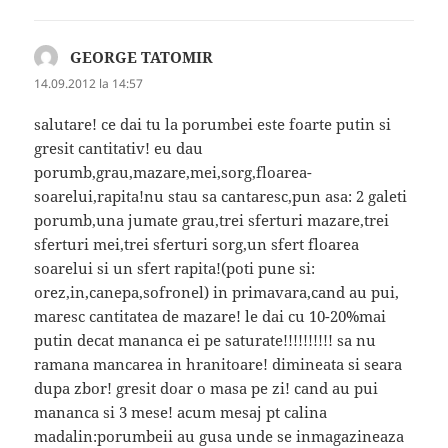
GEORGE TATOMIR
spune:
14.09.2012 la 14:57
salutare! ce dai tu la porumbei este foarte putin si
gresit cantitativ! eu dau
porumb,grau,mazare,mei,sorg,floarea-
soarelui,rapita!nu stau sa cantaresc,pun asa: 2 galeti
porumb,una jumate grau,trei sferturi mazare,trei
sferturi mei,trei sferturi sorg,un sfert floarea
soarelui si un sfert rapita!(poti pune si:
orez,in,canepa,sofronel) in primavara,cand au pui,
maresc cantitatea de mazare! le dai cu 10-20%mai
putin decat mananca ei pe saturate!!!!!!!!!! sa nu
ramana mancarea in hranitoare! dimineata si seara
dupa zbor! gresit doar o masa pe zi! cand au pui
mananca si 3 mese! acum mesaj pt calina
madalin:porumbeii au gusa unde se inmagazineaza