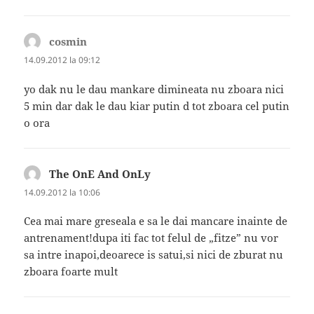
cosmin
spune:
14.09.2012 la 09:12
yo dak nu le dau mankare dimineata nu zboara nici
5 min dar dak le dau kiar putin d tot zboara cel putin
o ora
The OnE And OnLy
spune:
14.09.2012 la 10:06
Cea mai mare greseala e sa le dai mancare inainte de
antrenament!dupa iti fac tot felul de „fitze” nu vor
sa intre inapoi,deoarece is satui,si nici de zburat nu
zboara foarte mult