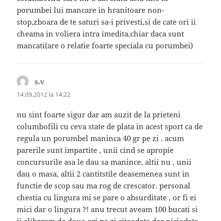
porumbei lui mancare in hranitoare non-
stop,zboara de te saturi sa-i privesti,si de cate ori ii
cheama in voliera intra imedita,chiar daca sunt
mancati(are o relatie foarte speciala cu porumbei)
s.v
spune:
14.09.2012 la 14:22
nu sint foarte sigur dar am auzit de la prieteni
columbofili cu ceva state de plata in acest sport ca de
regula un porumbel maninca 40 gr pe zi . acum
parerile sunt impartite , unii cind se apropie
concursurile asa le dau sa manince, altii nu , unii
dau o masa, altii 2 cantitstile deasemenea sunt in
functie de scop sau ma rog de crescator. personal
chestia cu lingura mi se pare o absurditate , or fi ei
mici dar o lingura ?! anu trecut aveam 100 bucati si
ii eliberam de doua ori pe zi citeodata dar niciodata