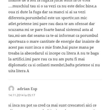
inainte de a iesi la fuga.la jucat tenis la ce vrea
….muschiul tau si o sa vezi ca nu este deloc bine,a
oua zi dute la fuga dar sa manci si ai sa vezi
diferenta.porumbelul este un sportiv,un mic
atlet.prietene imi pare rau daca te am ofensat dar
scuzama mi se pare foarte banal sistemul asta al
tau,mi-am dat seama ca te-ai informat ca porumbul
aporteaza o mare cantitate de energie dar inainte de
acest pas sunt inca o mie frate,hai pune mana pe
treaba ia abecedarul si incepe cu litera A nu te baga
la artifici.imi pare rau ca nu am putu fi mai
diplomatic ca si ceilanti membri,bafta prietene si nu
uita litera A
adrian Esp
spune:
14.11.2014 la 05:17
si inca nu pot sa cred ca mai sunt crescatori aici ce