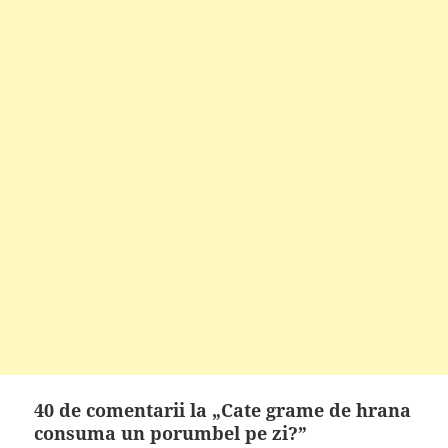
40 de comentarii la „Cate grame de hrana
consuma un porumbel pe zi?”