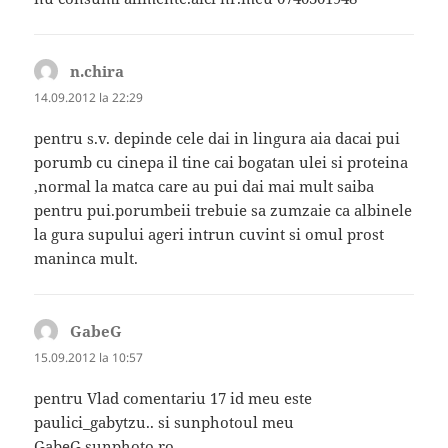
n.chira
spune:
14.09.2012 la 22:29
pentru s.v. depinde cele dai in lingura aia dacai pui
porumb cu cinepa il tine cai bogatan ulei si proteina
,normal la matca care au pui dai mai mult saiba
pentru pui.porumbeii trebuie sa zumzaie ca albinele
la gura supului ageri intrun cuvint si omul prost
maninca mult.
GabeG
spune:
15.09.2012 la 10:57
pentru Vlad comentariu 17 id meu este
paulici_gabytzu.. si sunphotoul meu
GabeG.sunphoto.ro