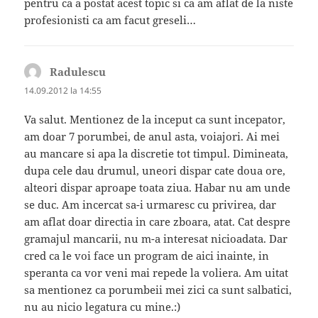
pentru ca a postat acest topic si ca am aflat de la niste
profesionisti ca am facut greseli…
Radulescu
spune:
14.09.2012 la 14:55
Va salut. Mentionez de la inceput ca sunt incepator,
am doar 7 porumbei, de anul asta, voiajori. Ai mei
au mancare si apa la discretie tot timpul. Dimineata,
dupa cele dau drumul, uneori dispar cate doua ore,
alteori dispar aproape toata ziua. Habar nu am unde
se duc. Am incercat sa-i urmaresc cu privirea, dar
am aflat doar directia in care zboara, atat. Cat despre
gramajul mancarii, nu m-a interesat nicioadata. Dar
cred ca le voi face un program de aici inainte, in
speranta ca vor veni mai repede la voliera. Am uitat
sa mentionez ca porumbeii mei zici ca sunt salbatici,
nu au nicio legatura cu mine.:)