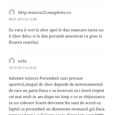
Http:/nutzzu25.sunphoto.ro
spune:
08.01.2013 la 12:08
Eu vara ii scot la zbor apoi le dau mancare.iarna nu
ii zbor deloc si le dau porumb amestecat cu grau si
floarea soarelui.
nelu
spune:
18.10.2013 la 20:22
Salutare tuturor.Porumbeii sant precum
sportivii,timpul de zbor depinde de antrenamentul
de care au parte.Daca o sa incercati sa-i tineti treptat
cat mai mult in aer,dupa un timp o sa se obijnuiasca
sa nu coboare foarte devreme.Nu sant de acord cu
faptul ca porumbeii au dimineata stomacul gol.Daca
primesc hrana suficienta seara,dimineata sant 100%