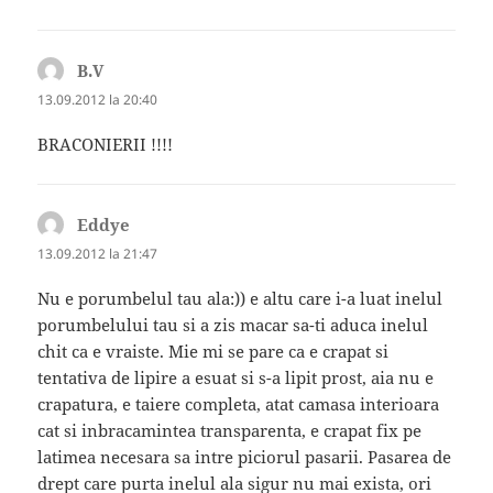
B.V
spune:
13.09.2012 la 20:40
BRACONIERII !!!!
Eddye
spune:
13.09.2012 la 21:47
Nu e porumbelul tau ala:)) e altu care i-a luat inelul
porumbelului tau si a zis macar sa-ti aduca inelul
chit ca e vraiste. Mie mi se pare ca e crapat si
tentativa de lipire a esuat si s-a lipit prost, aia nu e
crapatura, e taiere completa, atat camasa interioara
cat si inbracamintea transparenta, e crapat fix pe
latimea necesara sa intre piciorul pasarii. Pasarea de
drept care purta inelul ala sigur nu mai exista, ori