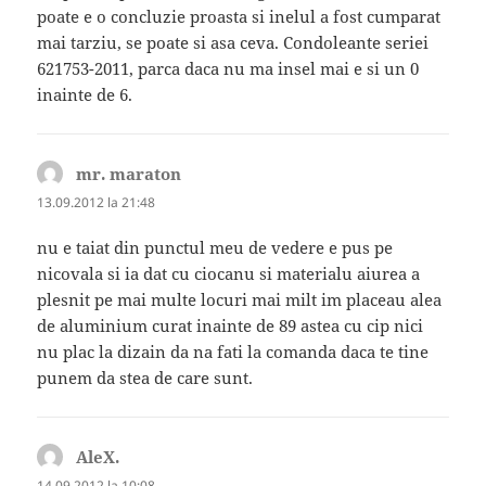
poate e o concluzie proasta si inelul a fost cumparat
mai tarziu, se poate si asa ceva. Condoleante seriei
621753-2011, parca daca nu ma insel mai e si un 0
inainte de 6.
mr. maraton
spune:
13.09.2012 la 21:48
nu e taiat din punctul meu de vedere e pus pe
nicovala si ia dat cu ciocanu si materialu aiurea a
plesnit pe mai multe locuri mai milt im placeau alea
de aluminium curat inainte de 89 astea cu cip nici
nu plac la dizain da na fati la comanda daca te tine
punem da stea de care sunt.
AleX.
spune:
14.09.2012 la 10:08