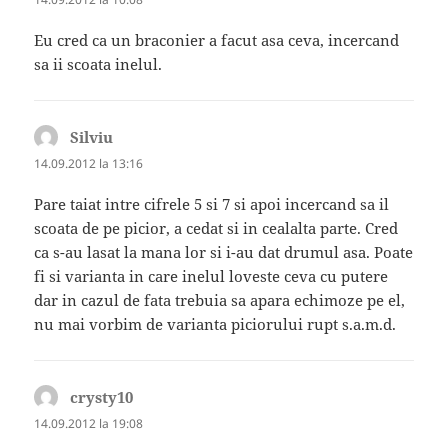
Eu cred ca un braconier a facut asa ceva, incercand
sa ii scoata inelul.
Silviu
spune:
14.09.2012 la 13:16
Pare taiat intre cifrele 5 si 7 si apoi incercand sa il
scoata de pe picior, a cedat si in cealalta parte. Cred
ca s-au lasat la mana lor si i-au dat drumul asa. Poate
fi si varianta in care inelul loveste ceva cu putere
dar in cazul de fata trebuia sa apara echimoze pe el,
nu mai vorbim de varianta piciorului rupt s.a.m.d.
crysty10
spune:
14.09.2012 la 19:08