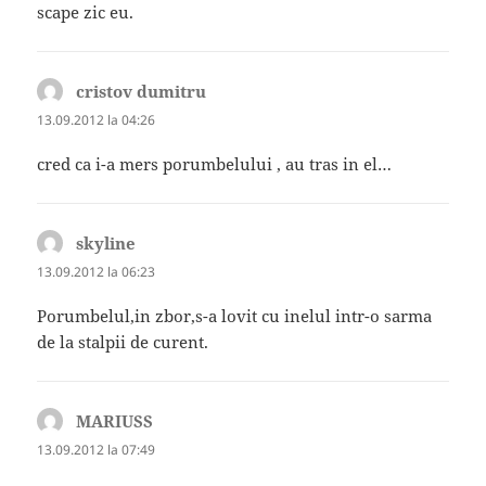
scape zic eu.
cristov dumitru
spune:
13.09.2012 la 04:26
cred ca i-a mers porumbelului , au tras in el…
skyline
spune:
13.09.2012 la 06:23
Porumbelul,in zbor,s-a lovit cu inelul intr-o sarma
de la stalpii de curent.
MARIUSS
spune:
13.09.2012 la 07:49