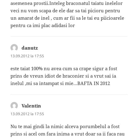
asemenea prostii.Inteleg braconatul taiatu inelelor
veci nu vom scapa de ele dar sa tai picioru pentru
un amarat de inel , cum ar fii sa le tai eu piicioarele
pentru ca imi plac adidasi lor
danutz
spune:
13.09.2012 la 17:55
este taiat 100% nu avea cum sa crape sigur a fost
prins de vreun idiot de braconier si a vrut sai ia
inelul ,mi sa intampat si mie…BAFTA IN 2012
Valentin
spune:
13.09.2012 la 17:55
Nu te mai gindi la nimic alceva porumbelul a fost
prins si acel om fara inima a vrut doar sa ii faca rau