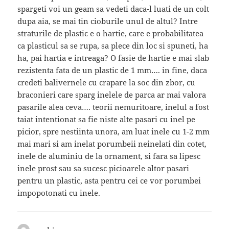
spargeti voi un geam sa vedeti daca-l luati de un colt
dupa aia, se mai tin cioburile unul de altul? Intre
straturile de plastic e o hartie, care e probabilitatea
ca plasticul sa se rupa, sa plece din loc si spuneti, ha
ha, pai hartia e intreaga? O fasie de hartie e mai slab
rezistenta fata de un plastic de 1 mm…. in fine, daca
credeti balivernele cu crapare la soc din zbor, cu
braconieri care sparg inelele de parca ar mai valora
pasarile alea ceva…. teorii nemuritoare, inelul a fost
taiat intentionat sa fie niste alte pasari cu inel pe
picior, spre nestiinta unora, am luat inele cu 1-2 mm
mai mari si am inelat porumbeii neinelati din cotet,
inele de aluminiu de la ornament, si fara sa lipesc
inele prost sau sa sucesc picioarele altor pasari
pentru un plastic, asta pentru cei ce vor porumbei
impopotonati cu inele.