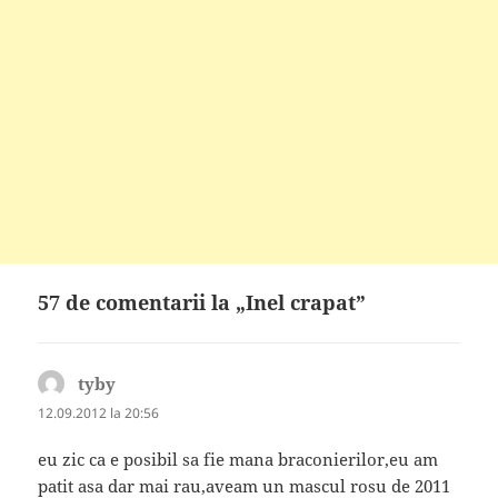
57 de comentarii la „Inel crapat”
tyby
spune:
12.09.2012 la 20:56
eu zic ca e posibil sa fie mana braconierilor,eu am
patit asa dar mai rau,aveam un mascul rosu de 2011