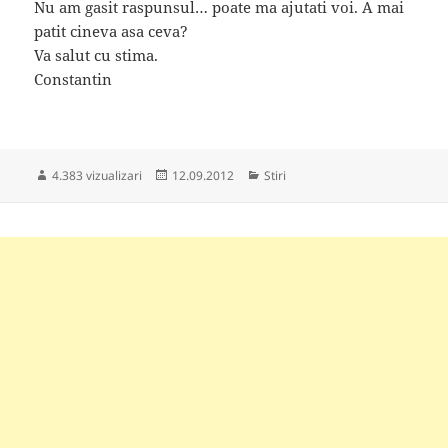
Nu am gasit raspunsul… poate ma ajutati voi. A mai
patit cineva asa ceva?
Va salut cu stima.
Constantin
Publicat
Categorii
4.383 vizualizari
12.09.2012
Stiri
pe