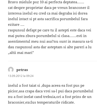
Bravo mielule poz 10 ai perfecta deptatea…….
cat despre proprietar daca pe vreun branconer il
interesa inelul eu cred ca mai degraba isi dorea
inelul intact si pt asta sacrifica porumbelul fara
ezitare ….
raspunsul defapt pe care tu il astepti este daca vei
mai putea zbura porumbelul si clasa…….esti in
asentimentul meu nui asa?nu sunt in masura sa-ti
dau raspunsul asta dar asteptam si alte pareri a lu
„altii mai mari”
petras
spune:
13.09.2012 la 09:24
inelul a fost taiat si ,dupa aceea ea fost pus pe
picior,asa crapa daca vrei sa-l pui daca porumbelul
nu a fost inelat cand trebuia,ori a fost prins de un
braconier,exclus temperaturile ridicate.