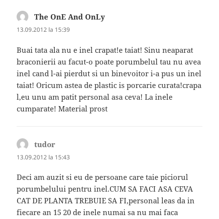
The OnE And OnLy
spune:
13.09.2012 la 15:39
Buai tata ala nu e inel crapat!e taiat! Sinu neaparat
braconierii au facut-o poate porumbelul tau nu avea
inel cand l-ai pierdut si un binevoitor i-a pus un inel
taiat! Oricum astea de plastic is porcarie curata!crapa
l,eu unu am patit personal asa ceva! La inele
cumparate! Material prost
tudor
spune:
13.09.2012 la 15:43
Deci am auzit si eu de persoane care taie piciorul
porumbelului pentru inel.CUM SA FACI ASA CEVA
CAT DE PLANTA TREBUIE SA FI,personal leas da in
fiecare an 15 20 de inele numai sa nu mai faca