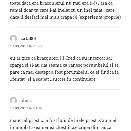
toate,daca era braconierul nu mai era (:-)) , asa ca
ramai doar tu care l-ai inelat cu un inel taiat , care
daca il desfaci mai mult crapa :)) (experienta proprie)
cata001
spune:
12.09.2012 la 21:56
eu as zice ca braconieri !!! Cred ca au incercat sal
sparga si si-au dat seama ca ranesc porumbelul si se
pare ca mai destept a fost porumbelul ca ei findca ia
,,fentat” si a scapat ..succes in continuare
alecs
spune:
12.09.2012 la 23:04
material prost…. a fost lotu de inele prost ,s’au mai
intamplat aseamenea chestii…se crapa din cauza