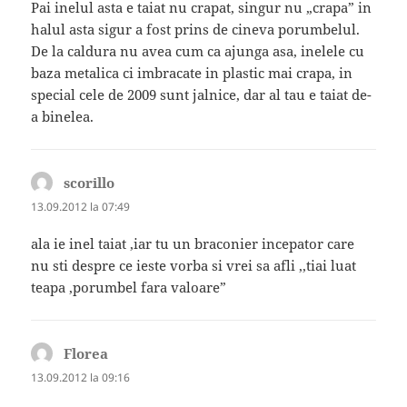
Pai inelul asta e taiat nu crapat, singur nu „crapa” in
halul asta sigur a fost prins de cineva porumbelul.
De la caldura nu avea cum ca ajunga asa, inelele cu
baza metalica ci imbracate in plastic mai crapa, in
special cele de 2009 sunt jalnice, dar al tau e taiat de-
a binelea.
scorillo
spune:
13.09.2012 la 07:49
ala ie inel taiat ,iar tu un braconier incepator care
nu sti despre ce ieste vorba si vrei sa afli ,,tiai luat
teapa ,porumbel fara valoare”
Florea
spune:
13.09.2012 la 09:16