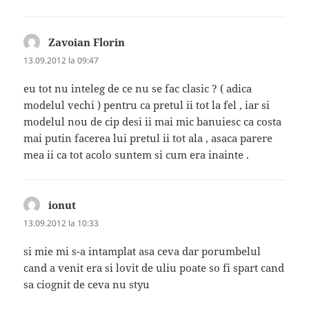
Zavoian Florin
spune:
13.09.2012 la 09:47
eu tot nu inteleg de ce nu se fac clasic ? ( adica
modelul vechi ) pentru ca pretul ii tot la fel , iar si
modelul nou de cip desi ii mai mic banuiesc ca costa
mai putin facerea lui pretul ii tot ala , asaca parere
mea ii ca tot acolo suntem si cum era inainte .
ionut
spune:
13.09.2012 la 10:33
si mie mi s-a intamplat asa ceva dar porumbelul
cand a venit era si lovit de uliu poate so fi spart cand
sa ciognit de ceva nu styu