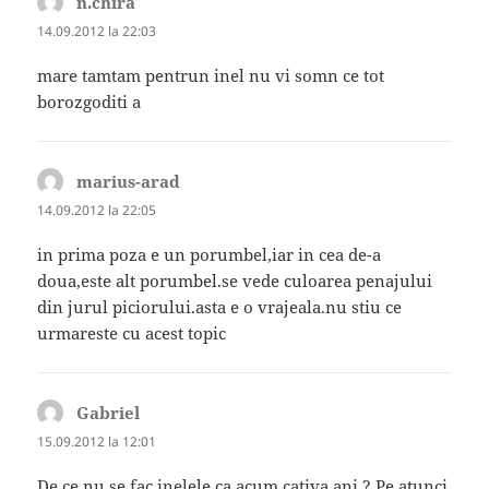
n.chira
spune:
14.09.2012 la 22:03
mare tamtam pentrun inel nu vi somn ce tot
borozgoditi a
marius-arad
spune:
14.09.2012 la 22:05
in prima poza e un porumbel,iar in cea de-a
doua,este alt porumbel.se vede culoarea penajului
din jurul piciorului.asta e o vrajeala.nu stiu ce
urmareste cu acest topic
Gabriel
spune:
15.09.2012 la 12:01
De ce nu se fac inelele ca acum cativa ani ? Pe atunci