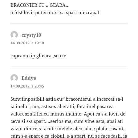
BRACONIER CU ,, GEARA,,
a fost lovit puternic si sa spart nu crapat
crysty10
spune:
14.09.2012 la 19:10
capcana tip gheara ,scuze
Eddye
spune:
14.09.2012 la 20:45
Sunt imposibili astia cu:”braconierul a incercat sa-i
ia inelu”, ma, astea-s aberatii, fara inel pasarea
valoreaza 2 lei cu minus inainte. Apoi ca s-a lovit de
ceva si s-a spart….serios ma, cum vine asta, apai ati
vazut din ce-s facute inelele alea, ala e platic casant,
cum s-a spart e ca ciobul, s-a spart, nu se face fasii, ia