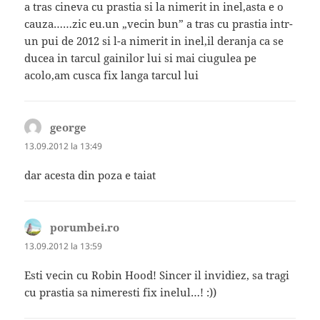
a tras cineva cu prastia si la nimerit in inel,asta e o
cauza……zic eu.un „vecin bun” a tras cu prastia intr-
un pui de 2012 si l-a nimerit in inel,il deranja ca se
ducea in tarcul gainilor lui si mai ciugulea pe
acolo,am cusca fix langa tarcul lui
george
spune:
13.09.2012 la 13:49
dar acesta din poza e taiat
porumbei.ro
spune:
13.09.2012 la 13:59
Esti vecin cu Robin Hood! Sincer il invidiez, sa tragi
cu prastia sa nimeresti fix inelul…! :))