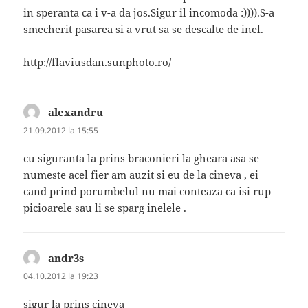
in speranta ca i v-a da jos.Sigur il incomoda :)))).S-a
smecherit pasarea si a vrut sa se descalte de inel.
http://flaviusdan.sunphoto.ro/
alexandru
spune:
21.09.2012 la 15:55
cu siguranta la prins braconieri la gheara asa se
numeste acel fier am auzit si eu de la cineva , ei
cand prind porumbelul nu mai conteaza ca isi rup
picioarele sau li se sparg inelele .
andr3s
spune:
04.10.2012 la 19:23
sigur la prins cineva