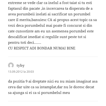
extreme se vede clar ca inelul a fost taiat si tu esti
faptasul din pacate ,in incercarea ta disperata de a
avea porumbeii inelati ai sacrificat un porumbel
care il merita,banuiesc CA ai propus acest topic ca sa
vezi deca porumbelul mai poate fi concurat si din
cate cunostinte am eu un asemenea porumbel este
descalificat imediat si regulile sunt peste tot si
pentru toti deci…….
CU RESPECT ADI BONDAR NUMAI BINE
tyby
spune:
13.09.2012 la 20:03
da pozitia 9 ai dreptate nici eu nu miam imaginat asa
ceva dar uite ca sa intamplat,dar nu le doresc decat
sa ajunga si ei ca si porumbelul meu