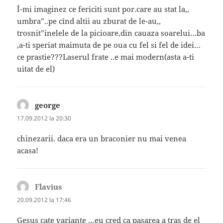
Î-mi imaginez ce fericiti sunt por.care au stat la,,
umbra”..pe cînd altii au zburat de le-au,,
trosnit”inelele de la picioare,din cauaza soarelui…ba
,a-ti speriat maimuta de pe oua cu fel si fel de idei…
ce prastie???Laserul frate ..e mai modern(asta a-ti
uitat de el)
george
spune:
17.09.2012 la 20:30
chinezarii. daca era un braconier nu mai venea
acasa!
Flavius
spune:
20.09.2012 la 17:46
Gesus cate variante …eu cred ca pasarea a tras de el