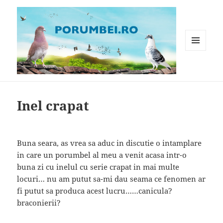
MENIU
ȘI
WIDGET-
Porumbei.ro
URI
Inel crapat
Buna seara, as vrea sa aduc in discutie o intamplare
in care un porumbel al meu a venit acasa intr-o
buna zi cu inelul cu serie crapat in mai multe
locuri… nu am putut sa-mi dau seama ce fenomen ar
fi putut sa produca acest lucru……canicula?
braconierii?