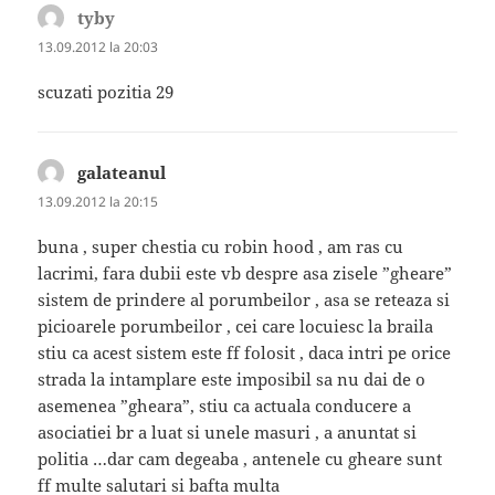
tyby
spune:
13.09.2012 la 20:03
scuzati pozitia 29
galateanul
spune:
13.09.2012 la 20:15
buna , super chestia cu robin hood , am ras cu
lacrimi, fara dubii este vb despre asa zisele ”gheare”
sistem de prindere al porumbeilor , asa se reteaza si
picioarele porumbeilor , cei care locuiesc la braila
stiu ca acest sistem este ff folosit , daca intri pe orice
strada la intamplare este imposibil sa nu dai de o
asemenea ”gheara”, stiu ca actuala conducere a
asociatiei br a luat si unele masuri , a anuntat si
politia …dar cam degeaba , antenele cu gheare sunt
ff multe salutari si bafta multa