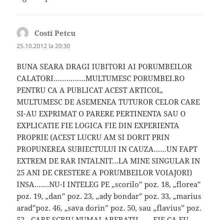
Costi Petcu
spune:
25.10.2012 la 20:30
BUNA SEARA DRAGI IUBITORI AI PORUMBEILOR
CALATORI……………MULTUMESC PORUMBEI.RO
PENTRU CA A PUBLICAT ACEST ARTICOL,
MULTUMESC DE ASEMENEA TUTUROR CELOR CARE
SI-AU EXPRIMAT O PARERE PERTINENTA SAU O
EXPLICATIE FIE LOGICA FIE DIN EXPERIENTA
PROPRIE (ACEST LUCRU AM SI DORIT PRIN
PROPUNEREA SUBIECTULUI IN CAUZA……UN FAPT
EXTREM DE RAR INTALNIT…LA MINE SINGULAR IN
25 ANI DE CRESTERE A PORUMBEILOR VOIAJORI)
INSA…….NU-I INTELEG PE „scorilo” poz. 18, „florea”
poz. 19, „dan” poz. 23, „ady bondar” poz. 33, „marius
arad”poz. 46, „sava dorin” poz. 50, sau „flavius” poz.
52…CARE SCRIU NUMAI ABERATII…….FIE CA EU