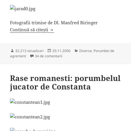
Fotografii trimise de Dl. Manfred Biringer
Rase Romanesti: porumbelul dungat d
Continuă să citești
Publicat
Categorii
32.213 vizualizari
20.11.2006
Diverse
,
Porumbei de
pe
la Rase Romanesti: porumbelul dungat de
agrement
34 de comentarii
Rase romanesti: porumbelul
jucator de Constanta