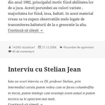
din anul 1982, principalul motiv fiind abilitatea lor
de a juca. Acesti porumbei au culori variate ,
majoritatea lor fiind, insa, baltati. In acest material
vreau sa va expun observatiile mele legate de
transmiterea baltaturii de la o generatie la alta.
Despre baltatura porumbeilor
Continuă să citești
Publicat
Categorii
14.092 vizualizari
21.12.2006
Porumbei de agrement
la Despre baltatura porumbeilor
pe
40 de comentarii
Interviu cu Stelian Jean
Iata un scurt interviu cu Dl. profesor Stelian, prin
intermediul caruia putem vedea cum se facea columbofilia
in trecut, putem intelege cate avantaje avem astazi si putem
incerca sa le apreciem mai mult.
Interviu cu Stelian Jean
Continuă să citești