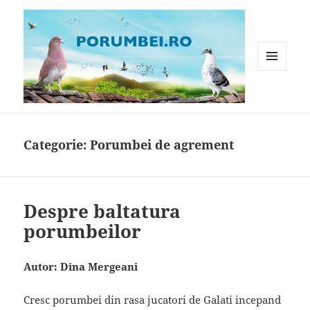
MENIU
ȘI
WIDGET-
Porumbei.ro
URI
Categorie:
Porumbei de agrement
Despre baltatura
porumbeilor
Autor: Dina Mergeani
Cresc porumbei din rasa jucatori de Galati incepand