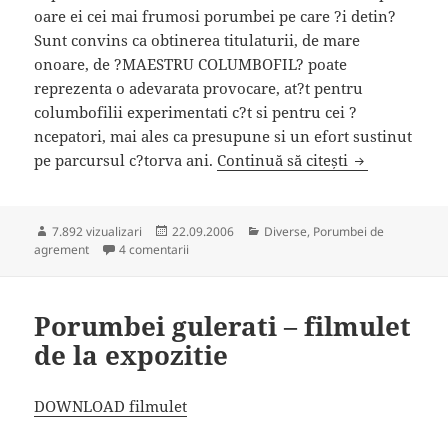
oare ei cei mai frumosi porumbei pe care ?i detin?
Sunt convins ca obtinerea titulaturii, de mare
onoare, de ?MAESTRU COLUMBOFIL? poate
reprezenta o adevarata provocare, at?t pentru
columbofilii experimentati c?t si pentru cei ?
ncepatori, mai ales ca presupune si un efort sustinut
Titlul de mae
pe parcursul c?torva ani.
Continuă să citești
Publicat
Categorii
7.892 vizualizari
22.09.2006
Diverse
,
Porumbei de
pe
la Titlul de maestru columbofil
agrement
4 comentarii
Porumbei gulerati – filmulet
de la expozitie
DOWNLOAD filmulet