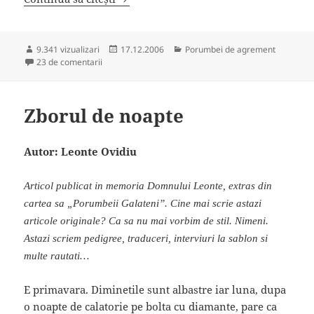
Publicat
Categorii
9.341 vizualizari
17.12.2006
Porumbei de agrement
la Interviu cu Stelian Jean
pe
23 de comentarii
Zborul de noapte
Autor: Leonte Ovidiu
Articol publicat in memoria Domnului Leonte, extras din
cartea sa „Porumbeii Galateni”. Cine mai scrie astazi
articole originale? Ca sa nu mai vorbim de stil. Nimeni.
Astazi scriem pedigree, traduceri, interviuri la sablon si
multe rautati…
E primavara. Diminetile sunt albastre iar luna, dupa
o noapte de calatorie pe bolta cu diamante, pare ca