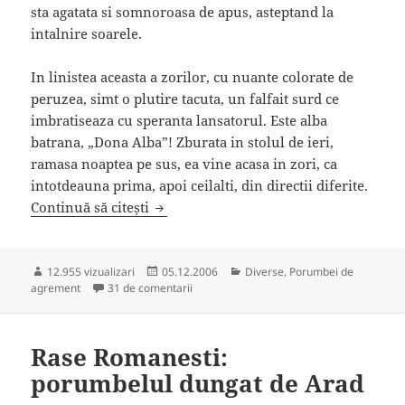
sta agatata si somnoroasa de apus, asteptand la
intalnire soarele.
In linistea aceasta a zorilor, cu nuante colorate de
peruzea, simt o plutire tacuta, un falfait surd ce
imbratiseaza cu speranta lansatorul. Este alba
batrana, „Dona Alba”! Zburata in stolul de ieri,
ramasa noaptea pe sus, ea vine acasa in zori, ca
intotdeauna prima, apoi ceilalti, din directii diferite.
Zborul de noapte
Continuă să citești
Publicat
Categorii
12.955 vizualizari
05.12.2006
Diverse
,
Porumbei de
pe
la Zborul de noapte
agrement
31 de comentarii
Rase Romanesti:
porumbelul dungat de Arad