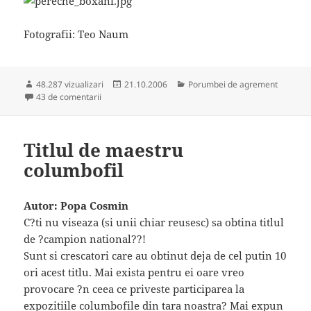
Fotografii: Teo Naum
Publicat
Categorii
48.287 vizualizari
21.10.2006
Porumbei de agrement
la Rase romanesti: porumbelul jucator de Constanta
pe
43 de comentarii
Titlul de maestru
columbofil
Autor: Popa Cosmin
C?ti nu viseaza (si unii chiar reusesc) sa obtina titlul
de ?campion national??!
Sunt si crescatori care au obtinut deja de cel putin 10
ori acest titlu. Mai exista pentru ei oare vreo
provocare ?n ceea ce priveste participarea la
expozitiile columbofile din tara noastra? Mai expun