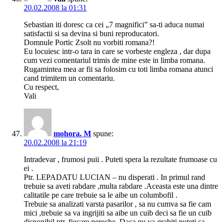
20.02.2008 la 01:31
Sebastian iti doresc ca cei „7 magnifici” sa-ti aduca numai
satisfactii si sa devina si buni reproducatori.
Domnule Portic Zsolt nu vorbiti romana?!
Eu locuiesc intr-o tara in care se vorbeste engleza , dar dupa
cum vezi comentariul trimis de mine este in limba romana.
Rugamintea mea ar fii sa folosim cu toti limba romana atunci
cand trimitem un comentariu.
Cu respect,
Vali
mohora. M
spune:
20.02.2008 la 21:19
Intradevar , frumosi puii . Puteti spera la rezultate frumoase cu
ei .
Ptr. LEPADATU LUCIAN – nu disperati . In primul rand
trebuie sa aveti rabdare ,multa rabdare .Aceasta este una dintre
calitatile pe care trebuie sa le aibe un columbofil .
Trebuie sa analizati varsta pasarilor , sa nu cumva sa fie cam
mici ,trebuie sa va ingrijiti sa aibe un cuib deci sa fie un cuib
disponibil ptr. fiecare pereche .Daca nu va grabiti puteti sa