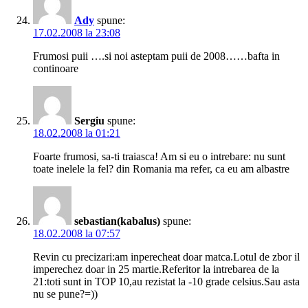
Ady
spune:
17.02.2008 la 23:08
Frumosi puii ….si noi asteptam puii de 2008……bafta in
continoare
Sergiu
spune:
18.02.2008 la 01:21
Foarte frumosi, sa-ti traiasca! Am si eu o intrebare: nu sunt
toate inelele la fel? din Romania ma refer, ca eu am albastre
sebastian(kabalus)
spune:
18.02.2008 la 07:57
Revin cu precizari:am inperecheat doar matca.Lotul de zbor il
imperechez doar in 25 martie.Referitor la intrebarea de la
21:toti sunt in TOP 10,au rezistat la -10 grade celsius.Sau asta
nu se pune?=))