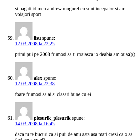
si bagati id meu andrew.mugurel eu sunt incepator si am
voiajori sport
lisu
spune:
12.03.2008 la 22:25
primi pui pe 2008 frumosi sa-ti rtraiasca io deabia am oua:((((
alex
spune:
12.03.2008 la 22:38
foare frumosi sa ai si clasari bune cu ei
plesurik_plesurik
spune:
14.03.2008 la 16:45
daca tu te bucuri ca ai puii de anu asta asa mari crezi ca o sa
faci ceva cu ei?