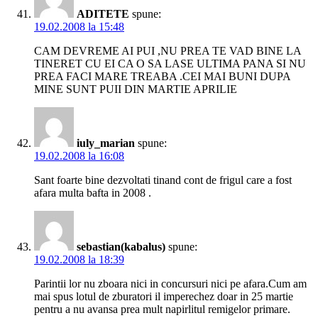
ADITETE
spune:
19.02.2008 la 15:48
CAM DEVREME AI PUI ,NU PREA TE VAD BINE LA
TINERET CU EI CA O SA LASE ULTIMA PANA SI NU
PREA FACI MARE TREABA .CEI MAI BUNI DUPA
MINE SUNT PUII DIN MARTIE APRILIE
iuly_marian
spune:
19.02.2008 la 16:08
Sant foarte bine dezvoltati tinand cont de frigul care a fost
afara multa bafta in 2008 .
sebastian(kabalus)
spune:
19.02.2008 la 18:39
Parintii lor nu zboara nici in concursuri nici pe afara.Cum am
mai spus lotul de zburatori il imperechez doar in 25 martie
pentru a nu avansa prea mult napirlitul remigelor primare.