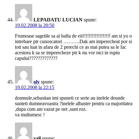
LEPADATU LUCIAN
spune:
19.02.2008 la 20:50
Frumoase sagetile sa ai bafta de eii!!!!!!!!!!!!!!!!!! am si yo o
intrebare ptr cunoscatori ……….Dak am imperecheat por si
toti sau luat in afara de 2 perechi ce as mai putea sa le fac
acestora k sa se imperecheze ptr k nu vor nici in ruptu
capului?????????????
oly
spune:
19.02.2008 la 22:15
domnule,sebastian imi spuneti ce serie au inelele deunde
sunteti dumneavoastra ?inelele albastre pentru ca majoritatea
,dupa cum am vazut pe net ,sunt roz.
va multumesc !
vali
spune: