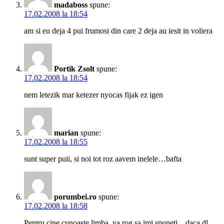
madaboss
spune:
17.02.2008 la 18:54
am si eu deja 4 pui frumosi din care 2 deja au iesit in voliera
Portik Zsolt
spune:
17.02.2008 la 18:54
nem letezik mar ketezer nyocas fijak ez igen
marian
spune:
17.02.2008 la 18:55
sunt super puii, si noi tot roz aavem inelele…bafta
porumbei.ro
spune:
17.02.2008 la 18:58
Pentru cine cunoaste limba, va rog sa imi spuneti…daca dl.