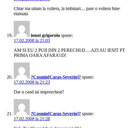
Chiar ma uitam la voliera, la imbinari… pare o voliera bine
etansata
ionut grigoroiu
spune:
17.02.2008 la 21:03
AM SI EU 2 PUII DIN 2 PERECHI:D….AZI AU IESIT PT
PRIMA OARA AFARA!:D!
?Cosmin[Caras-Severin]?
spune:
17.02.2008 la 21:23
Dar u cand iai imperecheat?
?Cosmin[Caras-Severin]?
spune:
17.02.2008 la 21:28