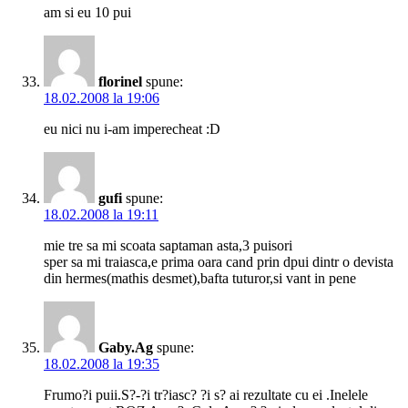
am si eu 10 pui
florinel
spune:
18.02.2008 la 19:06
eu nici nu i-am imperecheat :D
gufi
spune:
18.02.2008 la 19:11
mie tre sa mi scoata saptaman asta,3 puisori
sper sa mi traiasca,e prima oara cand prin dpui dintr o devista
din hermes(mathis desmet),bafta tuturor,si vant in pene
Gaby.Ag
spune:
18.02.2008 la 19:35
Frumo?i puii.S?-?i tr?iasc? ?i s? ai rezultate cu ei .Inelele