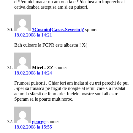
ei!!!eu nici macar nu am oua la ei!!!deabea am imperecheat
cativa,deabea astept sa am si eu puisori.
?Cosmin[Caras-Severin]?
spune:
18.02.2008 la 14:21
Bah culoare la FCPR este albastra ! X(
Mirel - ZZ
spune:
18.02.2008 la 14:24
Frumosi puisorii . Chiar ieri am inelat si eu trei perechi de pui
.Sper sa traiasca pe frigul de noapte al iernii care s-a instalat
acum la sfarsit de februarie. Inelele noastre sunt albastre .
Speram sa le poarte mult noroc.
george
spune:
18.02.2008 la 15:55