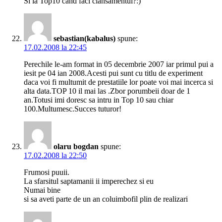
Si la Top10 cand faci clansamentul?:)
sebastian(kabalus)
spune:
17.02.2008 la 22:45
Perechile le-am format in 05 decembrie 2007 iar primul pui a
iesit pe 04 ian 2008.Acesti pui sunt cu titlu de experiment
daca voi fi multumit de prestatiile lor poate voi mai incerca si
alta data.TOP 10 il mai las .Zbor porumbeii doar de 1
an.Totusi imi doresc sa intru in Top 10 sau chiar
100.Multumesc.Succes tuturor!
olaru bogdan
spune:
17.02.2008 la 22:50
Frumosi puuii.
La sfarsitul saptamanii ii imperechez si eu
Numai bine
si sa aveti parte de un an coluimbofil plin de realizari