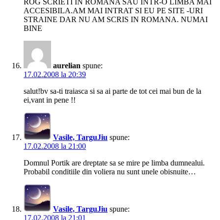
ROG SCRIETI IN ROMANA SAU INTR-O LIMBA MAI
ACCESIBILA.AM MAI INTRAT SI EU PE SITE -URI
STRAINE DAR NU AM SCRIS IN ROMANA. NUMAI
BINE
aurelian
spune:
17.02.2008 la 20:39
salut!bv sa-ti traiasca si sa ai parte de tot cei mai bun de la
ei,vant in pene !!
Vasile, TarguJiu
spune:
17.02.2008 la 21:00
Domnul Portik are dreptate sa se mire pe limba dumnealui.
Probabil conditiile din voliera nu sunt unele obisnuite…
Vasile, TarguJiu
spune:
17.02.2008 la 21:01