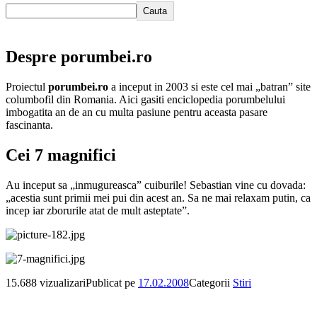
Cauta
Despre porumbei.ro
Proiectul
porumbei.ro
a inceput in 2003 si este cel mai „batran” site
columbofil din Romania. Aici gasiti enciclopedia porumbelului
imbogatita an de an cu multa pasiune pentru aceasta pasare
fascinanta.
Cei 7 magnifici
Au inceput sa „inmugureasca” cuiburile! Sebastian vine cu dovada:
„acestia sunt primii mei pui din acest an. Sa ne mai relaxam putin, ca
incep iar zborurile atat de mult asteptate”.
15.688 vizualizari
Publicat pe
17.02.2008
Categorii
Stiri