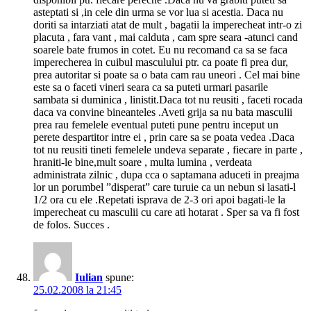
asteptati si ,in cele din urma se vor lua si acestia. Daca nu
doriti sa intarziati atat de mult , bagatii la imperecheat intr-o zi
placuta , fara vant , mai calduta , cam spre seara -atunci cand
soarele bate frumos in cotet. Eu nu recomand ca sa se faca
imperecherea in cuibul masculului ptr. ca poate fi prea dur,
prea autoritar si poate sa o bata cam rau uneori . Cel mai bine
este sa o faceti vineri seara ca sa puteti urmari pasarile
sambata si duminica , linistit.Daca tot nu reusiti , faceti rocada
daca va convine bineanteles .Aveti grija sa nu bata masculii
prea rau femelele eventual puteti pune pentru inceput un
perete despartitor intre ei , prin care sa se poata vedea .Daca
tot nu reusiti tineti femelele undeva separate , fiecare in parte ,
hraniti-le bine,mult soare , multa lumina , verdeata
administrata zilnic , dupa cca o saptamana aduceti in preajma
lor un porumbel ”disperat” care turuie ca un nebun si lasati-l
1/2 ora cu ele .Repetati isprava de 2-3 ori apoi bagati-le la
imperecheat cu masculii cu care ati hotarat . Sper sa va fi fost
de folos. Succes .
Iulian
spune:
25.02.2008 la 21:45