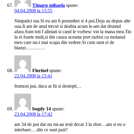
Timaru mihaela
spune:
04.04.2008 la 15:55
Simpatici rau.Si eu am 6 porumbei si 4 pui.Deja au depus alte
oua.Ii am de anul trecut si deabia acum le-am dat drumul
afara.Sunt toti f alintati si cand le vorbesc vin la mana mea.Tin
la ei foarte mult,si din cauza aceasta port razboi cu motanul
meu care nu-i mai scapa din vedere.Si cum sunt ei de
blanzi…………
Florinel
spune:
22.04.2008 la 15:41
frumosi pui, daca ar fii si destepti…
bogdy 14
spune:
23.04.2008 la 17:42
am 34 de pui dar nu mi-au iesit decat 3 la zbor…am si eu o
intrebare….din ce sunt puii?