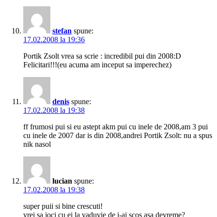
stefan
spune:
17.02.2008 la 19:36
Portik Zsolt vrea sa scrie : incredibil pui din 2008:D
Felicitari!!!(eu acuma am inceput sa imperechez)
denis
spune:
17.02.2008 la 19:38
ff frumosi pui si eu astept akm pui cu inele de 2008,am 3 pui
cu inele de 2007 dar is din 2008,andrei Portik Zsolt: nu a spus
nik nasol
lucian
spune:
17.02.2008 la 19:38
super puii si bine crescuti!
vrei sa joci cu ei la vaduvie de i-ai scos asa devreme?