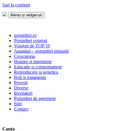
Sari la conținut
Meniu și widget-uri
Porumbei.ro
Enciclopedia porumbelului
porumbei.ro
Porumbei voiajori
Voiajori de TOP 10
Anunturi – porumbei pripasiti
Crescatoria
Hranire si intretinere
Educatie si comportament
Reproducere si genetica
Boli si tratamente
Povesti
Diverse
Incepatori
Porumbei de agrement
Stiri
Contact
Cauta