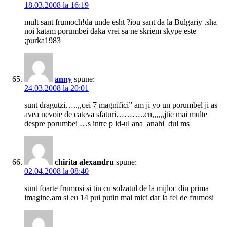
18.03.2008 la 16:19
mult sant frumoch!da unde esht ?iou sant da la Bulgariy .sha
noi katam porumbei daka vrei sa ne skriem skype este
;purka1983
anny
spune:
24.03.2008 la 20:01
sunt dragutzi…..,,cei 7 magnifici” am ji yo un porumbel ji as
avea nevoie de cateva sfaturi………..cn,,,,,,jtie mai multe
despre porumbei …s intre p id-ul ana_anahi_dul ms
chirita alexandru
spune:
02.04.2008 la 08:40
sunt foarte frumosi si tin cu solzatul de la mijloc din prima
imagine,am si eu 14 pui putin mai mici dar la fel de frumosi