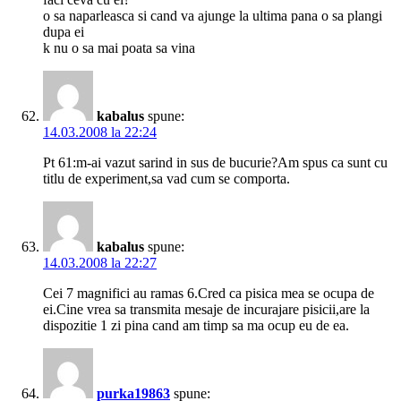
o sa naparleasca si cand va ajunge la ultima pana o sa plangi
dupa ei
k nu o sa mai poata sa vina
kabalus
spune:
14.03.2008 la 22:24
Pt 61:m-ai vazut sarind in sus de bucurie?Am spus ca sunt cu
titlu de experiment,sa vad cum se comporta.
kabalus
spune:
14.03.2008 la 22:27
Cei 7 magnifici au ramas 6.Cred ca pisica mea se ocupa de
ei.Cine vrea sa transmita mesaje de incurajare pisicii,are la
dispozitie 1 zi pina cand am timp sa ma ocup eu de ea.
purka19863
spune: