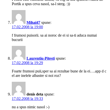
Portik a spus ceva nasol, sa-l sterg. :))
Mihai47
spune:
17.02.2008 la 19:00
f frumosi puisorii. sa ai noroc de ei si sa-ti aduca numai
bucurii
Laurentiu-Pitesti
spune:
17.02.2008 la 19:29
Foarte frumosi puii,sper sa ai rezultae bune de la ei….app d c
el are inelele albastre si noi roz?
denis deta
spune:
17.02.2008 la 19:33
nu a spus nimic nasol :-)