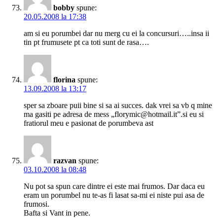
bobby
spune:
20.05.2008 la 17:38
am si eu porumbei dar nu merg cu ei la concursuri…..insa ii
tin pt frumusete pt ca toti sunt de rasa….
florina
spune:
13.09.2008 la 13:17
sper sa zboare puii bine si sa ai succes. dak vrei sa vb q mine
ma gasiti pe adresa de mess „florymic@hotmail.it”.si eu si
fratiorul meu e pasionat de porumbeva ast
razvan
spune:
03.10.2008 la 08:48
Nu pot sa spun care dintre ei este mai frumos. Dar daca eu
eram un porumbel nu te-as fi lasat sa-mi ei niste pui asa de
frumosi.
Bafta si Vant in pene.