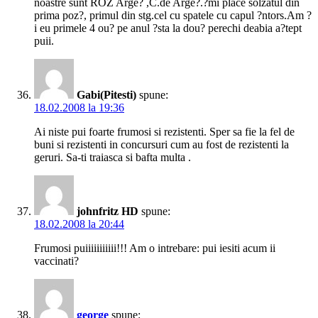
noastre sunt ROZ Arge? ,C.de Arge?.?mi place solzatul din
prima poz?, primul din stg.cel cu spatele cu capul ?ntors.Am ?
i eu primele 4 ou? pe anul ?sta la dou? perechi deabia a?tept
puii.
Gabi(Pitesti)
spune:
18.02.2008 la 19:36
Ai niste pui foarte frumosi si rezistenti. Sper sa fie la fel de
buni si rezistenti in concursuri cum au fost de rezistenti la
geruri. Sa-ti traiasca si bafta multa .
johnfritz HD
spune:
18.02.2008 la 20:44
Frumosi puiiiiiiiiiii!!! Am o intrebare: pui iesiti acum ii
vaccinati?
george
spune: