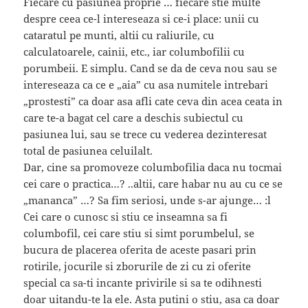
Fiecare cu pasiunea proprie … fiecare stie multe
despre ceea ce-l intereseaza si ce-i place: unii cu
cataratul pe munti, altii cu raliurile, cu
calculatoarele, cainii, etc., iar columbofilii cu
porumbeii. E simplu. Cand se da de ceva nou sau se
intereseaza ca ce e „aia” cu asa numitele intrebari
„prostesti” ca doar asa afli cate ceva din acea ceata in
care te-a bagat cel care a deschis subiectul cu
pasiunea lui, sau se trece cu vederea dezinteresat
total de pasiunea celuilalt.
Dar, cine sa promoveze columbofilia daca nu tocmai
cei care o practica…? ..altii, care habar nu au cu ce se
„mananca” …? Sa fim seriosi, unde s-ar ajunge… :l
Cei care o cunosc si stiu ce inseamna sa fi
columbofil, cei care stiu si simt porumbelul, se
bucura de placerea oferita de aceste pasari prin
rotirile, jocurile si zborurile de zi cu zi oferite
special ca sa-ti incante privirile si sa te odihnesti
doar uitandu-te la ele. Asta putini o stiu, asa ca doar