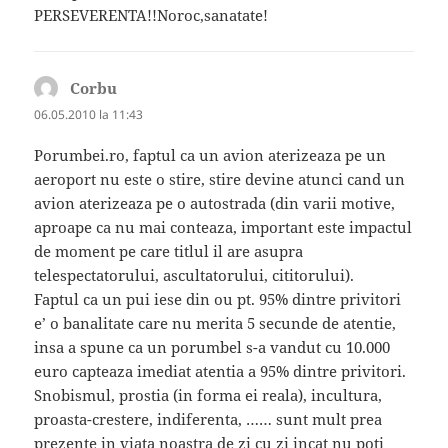
PERSEVERENTA!!Noroc,sanatate!
Corbu
spune:
06.05.2010 la 11:43
Porumbei.ro, faptul ca un avion aterizeaza pe un
aeroport nu este o stire, stire devine atunci cand un
avion aterizeaza pe o autostrada (din varii motive,
aproape ca nu mai conteaza, important este impactul
de moment pe care titlul il are asupra
telespectatorului, ascultatorului, cititorului).
Faptul ca un pui iese din ou pt. 95% dintre privitori
e’ o banalitate care nu merita 5 secunde de atentie,
insa a spune ca un porumbel s-a vandut cu 10.000
euro capteaza imediat atentia a 95% dintre privitori.
Snobismul, prostia (in forma ei reala), incultura,
proasta-crestere, indiferenta, …… sunt mult prea
prezente in viata noastra de zi cu zi incat nu poti