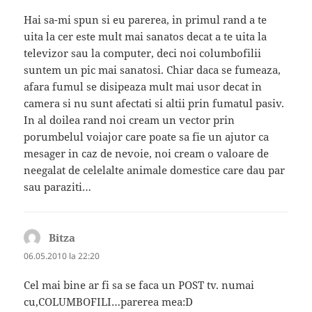
Hai sa-mi spun si eu parerea, in primul rand a te
uita la cer este mult mai sanatos decat a te uita la
televizor sau la computer, deci noi columbofilii
suntem un pic mai sanatosi. Chiar daca se fumeaza,
afara fumul se disipeaza mult mai usor decat in
camera si nu sunt afectati si altii prin fumatul pasiv.
In al doilea rand noi cream un vector prin
porumbelul voiajor care poate sa fie un ajutor ca
mesager in caz de nevoie, noi cream o valoare de
neegalat de celelalte animale domestice care dau par
sau paraziti…
Bitza
spune:
06.05.2010 la 22:20
Cel mai bine ar fi sa se faca un POST tv. numai
cu,COLUMBOFILI…parerea mea:D