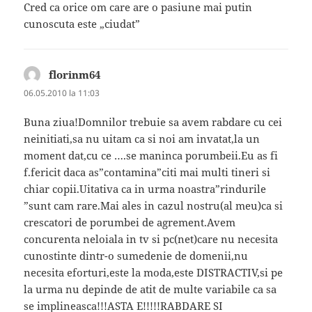
Cred ca orice om care are o pasiune mai putin
cunoscuta este „ciudat”
florinm64
spune:
06.05.2010 la 11:03
Buna ziua!Domnilor trebuie sa avem rabdare cu cei
neinitiati,sa nu uitam ca si noi am invatat,la un
moment dat,cu ce ….se maninca porumbeii.Eu as fi
f.fericit daca as”contamina”citi mai multi tineri si
chiar copii.Uitativa ca in urma noastra”rindurile
”sunt cam rare.Mai ales in cazul nostru(al meu)ca si
crescatori de porumbei de agrement.Avem
concurenta neloiala in tv si pc(net)care nu necesita
cunostinte dintr-o sumedenie de domenii,nu
necesita eforturi,este la moda,este DISTRACTIV,si pe
la urma nu depinde de atit de multe variabile ca sa
se implineasca!!!ASTA E!!!!!RABDARE SI