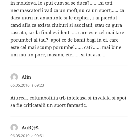
in moldova, le spui cum sa se duca?……..si toti
necunascatorii vad ca un moft,nu ca un sport,….. ca
daca intrii in amanunte si le explici , i-ai pierdut
cand afla ca exista cluburi si asociatii, stau cu gura
cascata, iar la final evident: …. care este cel mai tare
porumbel al tau?, apoi ce de banii bagi in ei, care
este cel mai scump porumbel…… cat?…… mai bine
imi iau un porc, masina, etc…… si tot asa…..
Alin
spune:
06.05.2010 la 09:23
Aiurea…columbofilia trb inteleasa si invatata si apoi
sa fie criticata!ii un sport fantastic.
AuR@$.
spune:
06.05.2010 la 09:51