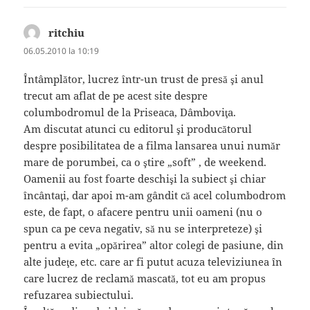
ritchiu
spune:
06.05.2010 la 10:19
Întâmplător, lucrez într-un trust de presă şi anul
trecut am aflat de pe acest site despre
columbodromul de la Priseaca, Dâmboviţa.
Am discutat atunci cu editorul şi producătorul
despre posibilitatea de a filma lansarea unui număr
mare de porumbei, ca o ştire „soft” , de weekend.
Oamenii au fost foarte deschişi la subiect şi chiar
încântaţi, dar apoi m-am gândit că acel columbodrom
este, de fapt, o afacere pentru unii oameni (nu o
spun ca pe ceva negativ, să nu se interpreteze) şi
pentru a evita „opărirea” altor colegi de pasiune, din
alte judeţe, etc. care ar fi putut acuza televiziunea în
care lucrez de reclamă mascată, tot eu am propus
refuzarea subiectului.