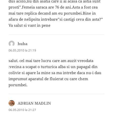
dus acolo,nu din asatia care ii ai acasa ca astia sunt
prosti”.Femeia saraca are 76 de ani.Asta a fost cea
mai tare replica decand am eu porumbei.Bine in
afara de nelipsita intrebare”si castigi ceva din asta?”
Va salut si vant in pene
huba
spune:
06.05.2010 la 21:19
salut. cel mai tare lucru care am auzit vreodata
:vecina a scapat o turturica alba si un papagal din
colivie si apare la mine sa ma intrebe daca nu-i dau
imprumut aparatul de fluierat cu care chem
porumbei.
ADRIAN MADLIN
spune:
06.05.2010 la 21:27