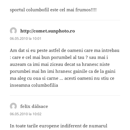
sportul columbofil este cel mai frumos!!!!
http://comet.sunphoto.ro
spune:
06.05.2010 la 10:01
Am dat si eu peste astfel de oameni care ma intrebau
: care e cel mai bun porumbel al tau ? sau mai i
auzeam ca imi mai ziceau decat sa hranesc niste
porumbei mai bn imi hranesc gainile ca de la gaini
ma aleg cu oua si carne … acesti oameni nu stiu ce
inseamna columbofilia
felix d´alsace
spune:
06.05.2010 la 10:02
In toate tarile europene indiferent de numarul