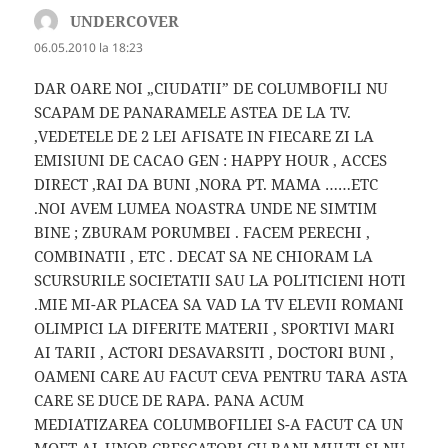
UNDERCOVER
spune:
06.05.2010 la 18:23
DAR OARE NOI „CIUDATII” DE COLUMBOFILI NU
SCAPAM DE PANARAMELE ASTEA DE LA TV.
,VEDETELE DE 2 LEI AFISATE IN FIECARE ZI LA
EMISIUNI DE CACAO GEN : HAPPY HOUR , ACCES
DIRECT ,RAI DA BUNI ,NORA PT. MAMA ……ETC
.NOI AVEM LUMEA NOASTRA UNDE NE SIMTIM
BINE ; ZBURAM PORUMBEI . FACEM PERECHI ,
COMBINATII , ETC . DECAT SA NE CHIORAM LA
SCURSURILE SOCIETATII SAU LA POLITICIENI HOTI
.MIE MI-AR PLACEA SA VAD LA TV ELEVII ROMANI
OLIMPICI LA DIFERITE MATERII , SPORTIVI MARI
AI TARII , ACTORI DESAVARSITI , DOCTORI BUNI ,
OAMENI CARE AU FACUT CEVA PENTRU TARA ASTA
CARE SE DUCE DE RAPA. PANA ACUM
MEDIATIZAREA COLUMBOFILIEI S-A FACUT CA UN
MOFT AL UNOR CRESCATORI CU BANI MULTI SI NU