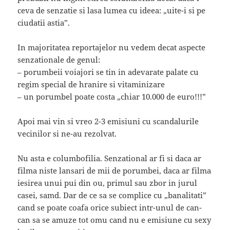
ceva de senzatie si lasa lumea cu ideea: „uite-i si pe
ciudatii astia”.
In majoritatea reportajelor nu vedem decat aspecte
senzationale de genul:
– porumbeii voiajori se tin in adevarate palate cu
regim special de hranire si vitaminizare
– un porumbel poate costa „chiar 10.000 de euro!!!”
Apoi mai vin si vreo 2-3 emisiuni cu scandalurile
vecinilor si ne-au rezolvat.
Nu asta e columbofilia. Senzational ar fi si daca ar
filma niste lansari de mii de porumbei, daca ar filma
iesirea unui pui din ou, primul sau zbor in jurul
casei, samd. Dar de ce sa se complice cu „banalitati”
cand se poate coafa orice subiect intr-unul de can-
can sa se amuze tot omu cand nu e emisiune cu sexy