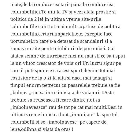
toate,de la conducerea tarii pana la conducerea
columbofiliei.Te uiti la TV si vezi atata prostie si
politica de 2 lei,in ultima vreme site-urile
columbofile sunt tot mai mult cuprinse de politica
columbofila,certuri,imparteli,etc, exceptie face
porumbei.ro care s-a detasat de scandaluri si a
ramas un site pentru iubitorii de porumbei. Cu
atatea semne de intrebare nici nu mai sti ce sa-i spui
la un viitor crescator de voiajori.Un lucru sigur pe
care il poti spune e ca acest sport devine tot mai
costisitor de la o zi la alta si daca mai adaugi si
timpul enorm petrecut cu pasarelele trebuie sa fie
„bolnav „rau sa intre in viata de voiajorist.Asta
trebuie sa reuseasca fiecare dintre noi,sa
„imbolnaveasca” rau de tot pe cat mai multi.Desi in
ultima vreme lumea a luat „imunitate” la sportul
columbofil si se „imbolnavesc” pe capete de
lene,odihna si viata de oras !