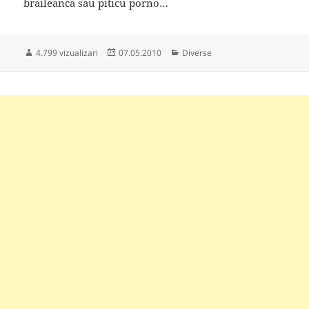
braileanca sau piticu porno…
Publicat
Categorii
4.799 vizualizari
07.05.2010
Diverse
pe