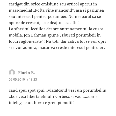
castigat din orice emisiune sau articol aparut in
mass-media! „Pofta vine mancand”, asa si pasiunea
sau interesul pentru porumbei. Nu neaparat sa se
apuce de crescut, este deajuns sa afle!
La sfarsitul lectiilor despre antrenamentul la cusca
mobila, Jon Lahman spune „zburati porumbeii in
locuri aglomerate”! Nu toti, dar cativa tot se vor opri
si-i vor admira, macar va creste interesul pentru ei .
. .
Florin B.
spune:
06.05.2010 la 18:23
cand spui spot spui…viata!cand vezi un porumbel in
zbor vezi libertate!multi vorbesc si vad……dar a
intelege e un lucru e greu pt multi!