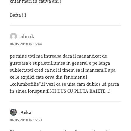
chiar mari in cativa ani !
Bafta !!!
alin d.
spune:
06.05.2010 la 16:44
pe mine toti ma intreaba daca ii mananc,cat de
gustoasa e supa,etc.Lumea in general e pe langa
subiect,toti cred ca noi ii tinem sa ii mancam.Dupa
ce le expilci cate ceva din fenomenul
„columbofilie”,ii vezi ca se uita cam dubios ,si parca
in sinea lor,spun:ESTI DUS CU PLUTA BAIETE…!
Acka
spune:
06.05.2010 la 16:50