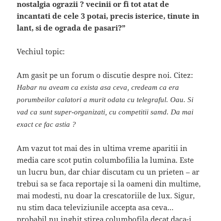
nostalgia ograzii ? vecinii or fi tot atat de
incantati de cele 3 potai, precis isterice, tinute in
lant, si de ograda de pasari?”
Vechiul topic:
Am gasit pe un forum o discutie despre noi. Citez:
Habar nu aveam ca exista asa ceva, credeam ca era
porumbeilor calatori a murit odata cu telegraful. Oau. Si
vad ca sunt super-organizati, cu competitii samd. Da mai
exact ce fac astia ?
Am vazut tot mai des in ultima vreme aparitii in
media care scot putin columbofilia la lumina. Este
un lucru bun, dar chiar discutam cu un prieten – ar
trebui sa se faca reportaje si la oameni din multime,
mai modesti, nu doar la crescatoriile de lux. Sigur,
nu stim daca televiziunile accepta asa ceva…
probabil nu inghit stirea columbofila decat daca-i