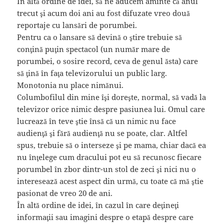
În altă ordine de idei, să ne aducem aminte că anul
trecut şi acum doi ani au fost difuzate vreo două
reportaje cu lansări de porumbei.
Pentru ca o lansare să devină o ştire trebuie să
conţină puţin spectacol (un număr mare de
porumbei, o sosire record, ceva de genul ăsta) care
să ţină în faţa televizorului un public larg.
Monotonia nu place nimănui.
Columbofilul din mine îşi doreşte, normal, să vadă la
televizor orice nimic despre pasiunea lui. Omul care
lucrează în teve ştie însă că un nimic nu face
audienţă şi fără audienţă nu se poate, clar. Altfel
spus, trebuie să o interseze şi pe mama, chiar dacă ea
nu înţelege cum dracului pot eu să recunosc fiecare
porumbel în zbor dintr-un stol de zeci şi nici nu o
interesează acest aspect din urmă, cu toate că mă ştie
pasionat de vreo 20 de ani.
În altă ordine de idei, în cazul în care deţineţi
informaţii sau imagini despre o etapă despre care