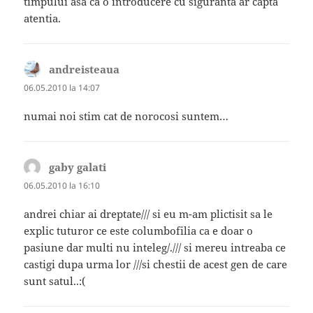
timpului asa ca o introducere cu siguranta ar capta
atentia.
andreisteaua
spune:
06.05.2010 la 14:07
numai noi stim cat de norocosi suntem…
gaby galati
spune:
06.05.2010 la 16:10
andrei chiar ai dreptate/// si eu m-am plictisit sa le
explic tuturor ce este columbofilia ca e doar o
pasiune dar multi nu inteleg/./// si mereu intreaba ce
castigi dupa urma lor ///si chestii de acest gen de care
sunt satul..:(