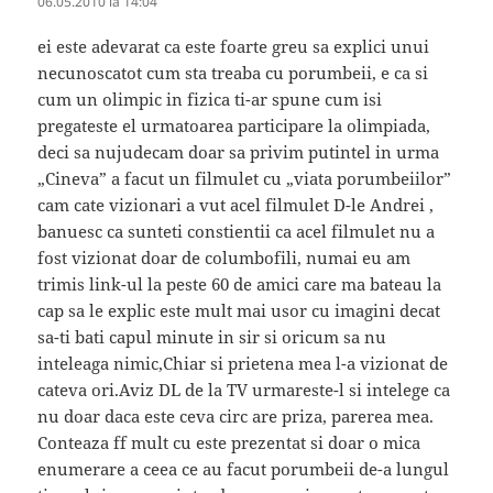
06.05.2010 la 14:04
ei este adevarat ca este foarte greu sa explici unui
necunoscatot cum sta treaba cu porumbeii, e ca si
cum un olimpic in fizica ti-ar spune cum isi
pregateste el urmatoarea participare la olimpiada,
deci sa nujudecam doar sa privim putintel in urma
„Cineva” a facut un filmulet cu „viata porumbeiilor”
cam cate vizionari a vut acel filmulet D-le Andrei ,
banuesc ca sunteti constientii ca acel filmulet nu a
fost vizionat doar de columbofili, numai eu am
trimis link-ul la peste 60 de amici care ma bateau la
cap sa le explic este mult mai usor cu imagini decat
sa-ti bati capul minute in sir si oricum sa nu
inteleaga nimic,Chiar si prietena mea l-a vizionat de
cateva ori.Aviz DL de la TV urmareste-l si intelege ca
nu doar daca este ceva circ are priza, parerea mea.
Conteaza ff mult cu este prezentat si doar o mica
enumerare a ceea ce au facut porumbeii de-a lungul