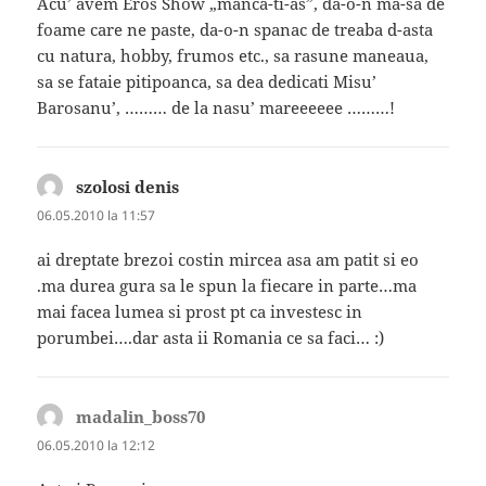
Acu’ avem Eros Show „manca-ti-as”, da-o-n ma-sa de
foame care ne paste, da-o-n spanac de treaba d-asta
cu natura, hobby, frumos etc., sa rasune maneaua,
sa se fataie pitipoanca, sa dea dedicati Misu’
Barosanu’, ……… de la nasu’ mareeeeee ………!
szolosi denis
spune:
06.05.2010 la 11:57
ai dreptate brezoi costin mircea asa am patit si eo
.ma durea gura sa le spun la fiecare in parte…ma
mai facea lumea si prost pt ca investesc in
porumbei….dar asta ii Romania ce sa faci… :)
madalin_boss70
spune:
06.05.2010 la 12:12