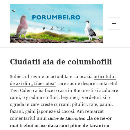
MENIU
ȘI
WIDGET-
Porumbei.ro
URI
Ciudatii aia de columbofili
Subiectul revine in actualitate cu ocazia
articolului
de azi din „Libertatea”
care spune despre cantaretul
Tavi Colen ca isi face o casa in Bucuresti si acolo are
caini, o gradina cu flori, legume şi verdeturi si o
ograda in care creste curcani, pitulici, rate, pauni,
fazani, gaini japoneze si cocosi. Am remarcat
comentariul unui
: „la ce ne-or
cititor de Libertatea
mai trebui orase daca sunt pline de tarani cu