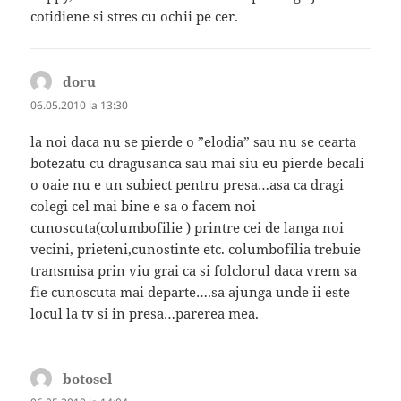
cotidiene si stres cu ochii pe cer.
doru
spune:
06.05.2010 la 13:30
la noi daca nu se pierde o ”elodia” sau nu se cearta
botezatu cu dragusanca sau mai siu eu pierde becali
o oaie nu e un subiect pentru presa…asa ca dragi
colegi cel mai bine e sa o facem noi
cunoscuta(columbofilie ) printre cei de langa noi
vecini, prieteni,cunostinte etc. columbofilia trebuie
transmisa prin viu grai ca si folclorul daca vrem sa
fie cunoscuta mai departe….sa ajunga unde ii este
locul la tv si in presa…parerea mea.
botosel
spune: