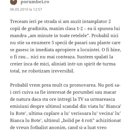
porumbei.ro
spune:
06.05.2010 la 12:57
Treceam ieri pe strada si am auzit intamplator 2
copii de gradinita, maxim clasa 1-2 – ea ii spunea lui
mandra „am minute in toate retelele”. Probabil nici
nu stie sa enumere 5 specii de pasari sau plante care
se gasesc in imediata apropiere a locuintei. O fi bine,
o fi rau… nici nu mai conteaza. Suntem spalati la
creier inca de mici, aliniati intr-un spirit de turma
total, ne robotizam ireversibil.
Probabil vrem prea mult cu promovarea. Nu poti sa-
i ceri cuiva sa fie interesat de porumbei sau macar
de natura daca sta ore intregi la TV sa urmareasca
emisiuni despre ultimul scandal din viata lu’ Bianca’
lu Bote’, ultima cuplare a lu’ verisoara lu’ vecina’ lu’
Bianca lu Bote’, ultimul „bolid pe 4 roti” achizitionat
de vreun fotbalist anonim, cand si-a luat vreo