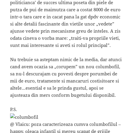
politicianca’ de succes ultima poseta din piele de
putza de pui de maimutza care a costat 8000 de euro
intr-o tara care e in cacat pana la gat dpdv economic
si alte detalii fascinante din vietile unor „vedete”
ajunse vedete prin mecanisme greu de inteles. A zis
odata cineva o vorba mare: „traiti-va propriile vieti,
sunt mai interesante si aveti si rolul principal”.
Nu trebuie sa asteptam nimic de la media, dar atunci
cand avem ocazia sa „corupem” un nou columbofil,
sa nu-l descurajam cu povesti despre porumbei de
mii de euro, tratamente si mancaruri costisitoare si
altele…esential e sa le prinda gustul, apoi se
ajusteaza din mers conform bugetului disponibil.
P.S.
@ Vlaicu: poza caracterizeaza cumva columbofilul –
happy, oleaca infantil si mereu scapat de grijile