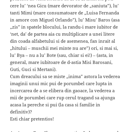
cere lu’ ‘nea Gicu (mare devorator de „saniuta”), lu’
tanti Mimi (mare consumatoare de „Luisa Fernanda
in amore con Miguel Orlando”), lu’ Misu’ Baros (asa
„zis” in spatele blocului, la randu-i mare iubitor de
‘net, da’ de partea aia cu multiplicare a unei litere
din coada alfabetului si de asemenea, fan inrait al
„hitului – muschii mei minte nu are”) ori, si mai si,
lu’ Bya – nu a lu’ Bote (sau, chiar si ei!) – (asta, in
general, mare iubitoare de d-astia Misi Barosani,
Guti, Guci si Mertani).
Cum dreacului sa se miste „inima” astora la vederea
imaginii unui mic pui de porumbel care lupta in
incercarea de a se elibera din gaoace, la vederea a
mii de porumbei care rup cerul tragand sa ajunga
acasa la pereche si pui (la casa si familie in
definitiv)?
Esti chiar pretentios!