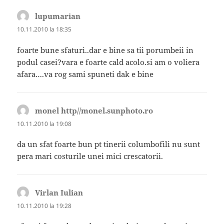
lupumarian
spune:
10.11.2010 la 18:35
foarte bune sfaturi..dar e bine sa tii porumbeii in
podul casei?vara e foarte cald acolo.si am o voliera
afara….va rog sami spuneti dak e bine
monel http//monel.sunphoto.ro
spune:
10.11.2010 la 19:08
da un sfat foarte bun pt tinerii columbofili nu sunt
pera mari costurile unei mici crescatorii.
Virlan Iulian
spune:
10.11.2010 la 19:28