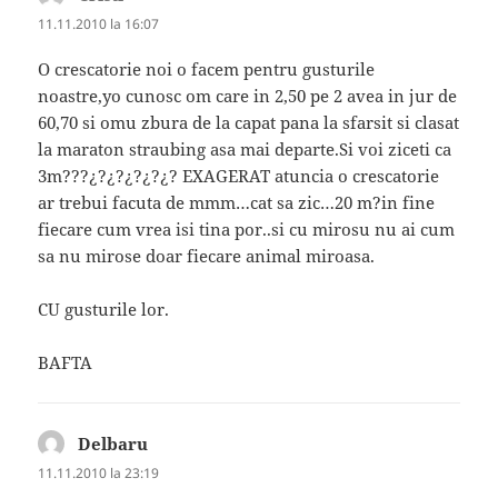
11.11.2010 la 16:07
O crescatorie noi o facem pentru gusturile
noastre,yo cunosc om care in 2,50 pe 2 avea in jur de
60,70 si omu zbura de la capat pana la sfarsit si clasat
la maraton straubing asa mai departe.Si voi ziceti ca
3m???¿?¿?¿?¿?¿? EXAGERAT atuncia o crescatorie
ar trebui facuta de mmm…cat sa zic…20 m?in fine
fiecare cum vrea isi tina por..si cu mirosu nu ai cum
sa nu mirose doar fiecare animal miroasa.
CU gusturile lor.
BAFTA
Delbaru
spune:
11.11.2010 la 23:19