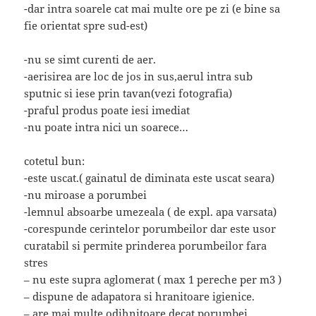
-dar intra soarele cat mai multe ore pe zi (e bine sa
fie orientat spre sud-est)
-nu se simt curenti de aer.
-aerisirea are loc de jos in sus,aerul intra sub
sputnic si iese prin tavan(vezi fotografia)
-praful produs poate iesi imediat
-nu poate intra nici un soarece…
cotetul bun:
-este uscat.( gainatul de diminata este uscat seara)
-nu miroase a porumbei
-lemnul absoarbe umezeala ( de expl. apa varsata)
-corespunde cerintelor porumbeilor dar este usor
curatabil si permite prinderea porumbeilor fara
stres
– nu este supra aglomerat ( max 1 pereche per m3 )
– dispune de adapatora si hranitoare igienice.
– are mai multe odihnitoare decat porumbei