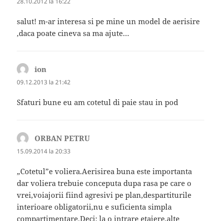
28.10.2012 la 16:22
salut! m-ar interesa si pe mine un model de aerisire
,daca poate cineva sa ma ajute…
ion
spune:
09.12.2013 la 21:42
Sfaturi bune eu am cotetul di paie stau in pod
ORBAN PETRU
spune:
15.09.2014 la 20:33
„Cotetul”e voliera.Aerisirea buna este importanta
dar voliera trebuie conceputa dupa rasa pe care o
vrei,voiajorii fiind agresivi pe plan,despartiturile
interioare obligatorii,nu e suficienta simpla
compartimentare.Deci: la o intrare etajere,alte