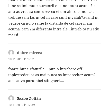
bine sa imi mut zburatorii de unde sunt acuma?la
anu as vrea sa concurez cu ei din alt cotet nou..sau
trebuie sa ii las in cel in care sunt invatati?avand in
vedere ca nu o sa fie la distanta de cel care il am
acuma..cam 2m diferenta intre ele…intreb ca nu stiu.
mersi!
dobre mircea
spune:
10.11.2010 la 17:31
foarte bune sfaturile….pun o intrebare off
topic:credeti ca as mai putea sa imperechez acum?
am cativa porumbei stingheri….
Szabó Zoltán
spune:
10.11.2010 la 17:39