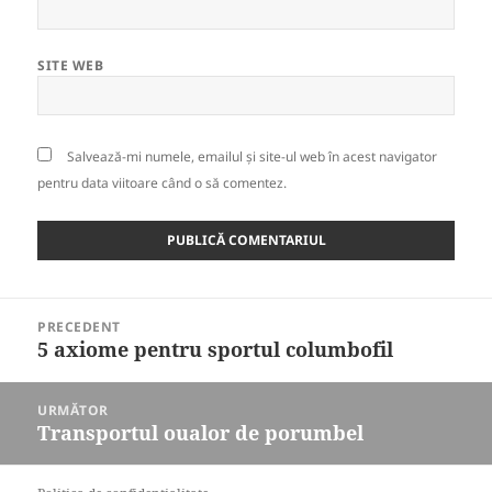
SITE WEB
Salvează-mi numele, emailul și site-ul web în acest navigator
pentru data viitoare când o să comentez.
Navigare
PRECEDENT
în
5 axiome pentru sportul columbofil
Articolul
articole
anterior:
URMĂTOR
Transportul oualor de porumbel
Articolul
următor: