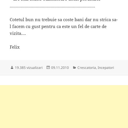
……………………………………………………………
Cotetul bun nu trebuie sa coste bani dar nu strica sa-
l facem cu gust pentru ca este un fel de carte de
vizita….
Felix
Publicat
Categorii
19.385 vizualizari
09.11.2010
Crescatoria
,
Incepatori
pe