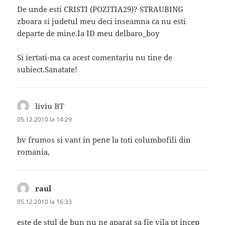
De unde esti CRISTI (POZITIA29)? STRAUBING
zboara si judetul meu deci inseamna ca nu esti
departe de mine.Ia ID meu delbaro_boy
Si iertati-ma ca acest comentariu nu tine de
subiect.Sanatate!
liviu BT
spune:
05.12.2010 la 14:29
bv frumos si vant in pene la toti columbofili din
romania,
raul
spune:
05.12.2010 la 16:33
este de stul de bun nu ne aparat sa fie vila pt incep