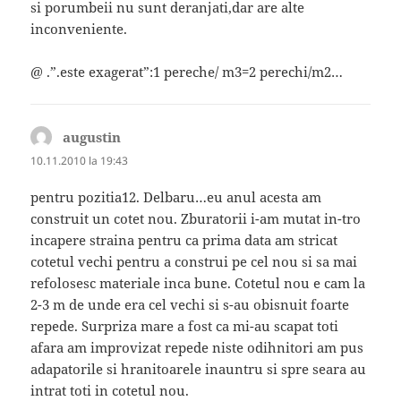
si porumbeii nu sunt deranjati,dar are alte
inconveniente.
@ .”.este exagerat”:1 pereche/ m3=2 perechi/m2…
augustin
spune:
10.11.2010 la 19:43
pentru pozitia12. Delbaru…eu anul acesta am
construit un cotet nou. Zburatorii i-am mutat in-tro
incapere straina pentru ca prima data am stricat
cotetul vechi pentru a construi pe cel nou si sa mai
refolosesc materiale inca bune. Cotetul nou e cam la
2-3 m de unde era cel vechi si s-au obisnuit foarte
repede. Surpriza mare a fost ca mi-au scapat toti
afara am improvizat repede niste odihnitori am pus
adapatorile si hranitoarele inauntru si spre seara au
intrat toti in cotetul nou.