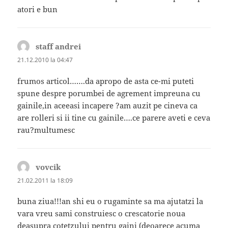
atori e bun
staff andrei
spune:
21.12.2010 la 04:47
frumos articol…….da apropo de asta ce-mi puteti
spune despre porumbei de agrement impreuna cu
gainile,in aceeasi incapere ?am auzit pe cineva ca
are rolleri si ii tine cu gainile….ce parere aveti e ceva
rau?multumesc
vovcik
spune:
21.02.2011 la 18:09
buna ziua!!!an shi eu o rugaminte sa ma ajutatzi la
vara vreu sami construiesc o crescatorie noua
deasupra cotetzului pentru gaini (deoarece acuma