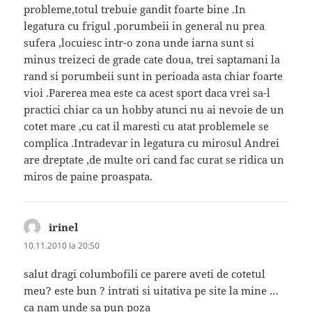
probleme,totul trebuie gandit foarte bine .In
legatura cu frigul ,porumbeii in general nu prea
sufera ,locuiesc intr-o zona unde iarna sunt si
minus treizeci de grade cate doua, trei saptamani la
rand si porumbeii sunt in perioada asta chiar foarte
vioi .Parerea mea este ca acest sport daca vrei sa-l
practici chiar ca un hobby atunci nu ai nevoie de un
cotet mare ,cu cat il maresti cu atat problemele se
complica .Intradevar in legatura cu mirosul Andrei
are dreptate ,de multe ori cand fac curat se ridica un
miros de paine proaspata.
irinel
spune:
10.11.2010 la 20:50
salut dragi columbofili ce parere aveti de cotetul
meu? este bun ? intrati si uitativa pe site la mine …
ca nam unde sa pun poza