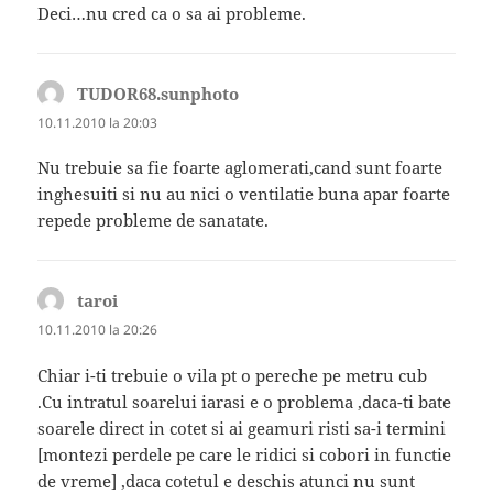
Deci…nu cred ca o sa ai probleme.
TUDOR68.sunphoto
spune:
10.11.2010 la 20:03
Nu trebuie sa fie foarte aglomerati,cand sunt foarte
inghesuiti si nu au nici o ventilatie buna apar foarte
repede probleme de sanatate.
taroi
spune:
10.11.2010 la 20:26
Chiar i-ti trebuie o vila pt o pereche pe metru cub
.Cu intratul soarelui iarasi e o problema ,daca-ti bate
soarele direct in cotet si ai geamuri risti sa-i termini
[montezi perdele pe care le ridici si cobori in functie
de vreme] ,daca cotetul e deschis atunci nu sunt