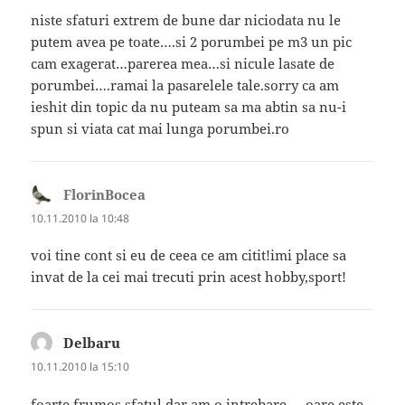
niste sfaturi extrem de bune dar niciodata nu le
putem avea pe toate….si 2 porumbei pe m3 un pic
cam exagerat…parerea mea…si nicule lasate de
porumbei….ramai la pasarelele tale.sorry ca am
ieshit din topic da nu puteam sa ma abtin sa nu-i
spun si viata cat mai lunga porumbei.ro
FlorinBocea
spune:
10.11.2010 la 10:48
voi tine cont si eu de ceea ce am citit!imi place sa
invat de la cei mai trecuti prin acest hobby,sport!
Delbaru
spune:
10.11.2010 la 15:10
foarte frumos sfatul dar am o intrebare…..oare este