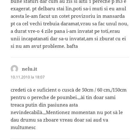
bune sfaturi dar cum au zis si altii 1 pereche p m3 e
exagerat. pt delbaru stai lin,poti sa-i muti si eu anul
acesta le-am facut un cotet provizoriu in mansarda
pt ca cel vechi trebuia daramat,vrau sa fac unul nou,
a durat vre-o 4 zile pana i-am invatat pe toti,erau
unii incapatanati dar sa-u invatat,am si zburat cu ei
si nu am avut probleme. bafta
nelu.it
spune:
10.11.2010 la 18:07
credeti cà e suficient o cuscà de 50cm / 60 cm,/150cm
pentru o pereche de poumbei.,,ài tin doar sami
treaca putin din pasiunea asta
nevindecabilà.,,Mentionez momentan nu pot sà le
dau drumu sa zboare vreau doar sai aud va
multumesc