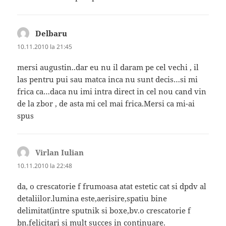
Delbaru
spune:
10.11.2010 la 21:45
mersi augustin..dar eu nu il daram pe cel vechi , il
las pentru pui sau matca inca nu sunt decis…si mi
frica ca…daca nu imi intra direct in cel nou cand vin
de la zbor , de asta mi cel mai frica.Mersi ca mi-ai
spus
Virlan Iulian
spune:
10.11.2010 la 22:48
da, o crescatorie f frumoasa atat estetic cat si dpdv al
detaliilor.lumina este,aerisire,spatiu bine
delimitat(intre sputnik si boxe,bv.o crescatorie f
bn.felicitari si mult succes in continuare.