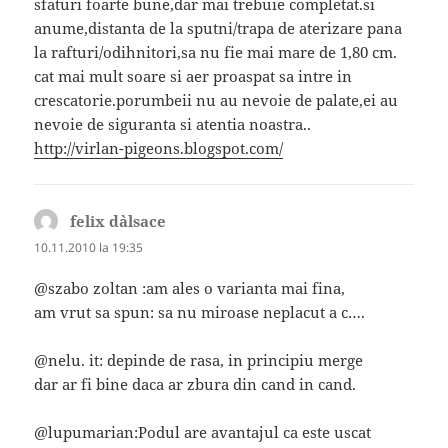
sfaturi foarte bune,dar mai trebuie completat.si
anume,distanta de la sputni/trapa de aterizare pana
la rafturi/odihnitori,sa nu fie mai mare de 1,80 cm.
cat mai mult soare si aer proaspat sa intre in
crescatorie.porumbeii nu au nevoie de palate,ei au
nevoie de siguranta si atentia noastra..
http://virlan-pigeons.blogspot.com/
felix d`alsace
spune:
10.11.2010 la 19:35
@szabo zoltan :am ales o varianta mai fina,
am vrut sa spun: sa nu miroase neplacut a c….
@nelu. it: depinde de rasa, in principiu merge
dar ar fi bine daca ar zbura din cand in cand.
@lupumarian:Podul are avantajul ca este uscat