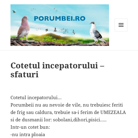
MENIU
ȘI
WIDGET-
Porumbei.ro
URI
Cotetul incepatorului –
sfaturi
Cotetul incepatorului…
Porumbeii nu au nevoie de vile, nu trebuiesc feriti
de frig sau caldura, trebuie sa-i ferim de UMEZEALA
si de dusmanii lor: sobolani,dihori,pisici…..
Intr-un cotet bun:
-nu intra ploaia