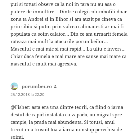
pui si totusi observ ca la noi in tara nu au asa o
putere de inmultire… Dintre colegi columbofili doar
zona ta Andrei si in Bihor si am auzit pe cineva ca
prin sibiu si putin prin valcea calimanesti ar mai fi
populata cu soim calator… Din ce am urmarit femela
rateaza mai mult la atacurile porumbeilor…
Masculul e mai mic si mai rapid… La uliu e invers…
Chiar daca femela e mai mare are sanse mai mare ca
masculul e mult mai agresiva.
porumbei.ro
spune:
25.12.2018 la 22:20
@Fisher: asta era una dintre teorii, ca fiind o iarna
destul de rapid instalata cu zapada, au migrat spre
campie, la prada mai abundenta. Si totusi, anul
trecut m-a trosnit toata iarna nonstop perechea de
soimi.