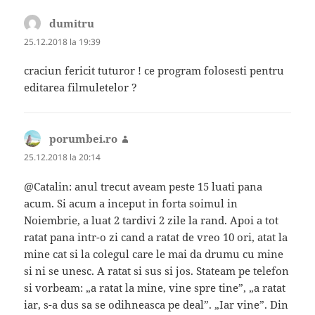
dumitru
spune:
25.12.2018 la 19:39
craciun fericit tuturor ! ce program folosesti pentru
editarea filmuletelor ?
porumbei.ro
spune:
25.12.2018 la 20:14
@Catalin: anul trecut aveam peste 15 luati pana
acum. Si acum a inceput in forta soimul in
Noiembrie, a luat 2 tardivi 2 zile la rand. Apoi a tot
ratat pana intr-o zi cand a ratat de vreo 10 ori, atat la
mine cat si la colegul care le mai da drumu cu mine
si ni se unesc. A ratat si sus si jos. Stateam pe telefon
si vorbeam: „a ratat la mine, vine spre tine”, „a ratat
iar, s-a dus sa se odihneasca pe deal”. „Iar vine”. Din