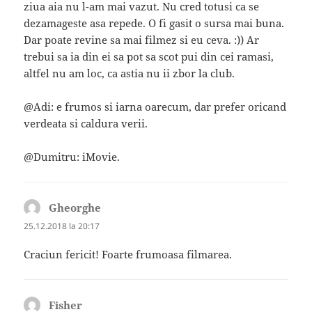
ziua aia nu l-am mai vazut. Nu cred totusi ca se
dezamageste asa repede. O fi gasit o sursa mai buna.
Dar poate revine sa mai filmez si eu ceva. :)) Ar
trebui sa ia din ei sa pot sa scot pui din cei ramasi,
altfel nu am loc, ca astia nu ii zbor la club.
@Adi: e frumos si iarna oarecum, dar prefer oricand
verdeata si caldura verii.
@Dumitru: iMovie.
Gheorghe
spune:
25.12.2018 la 20:17
Craciun fericit! Foarte frumoasa filmarea.
Fisher
spune: