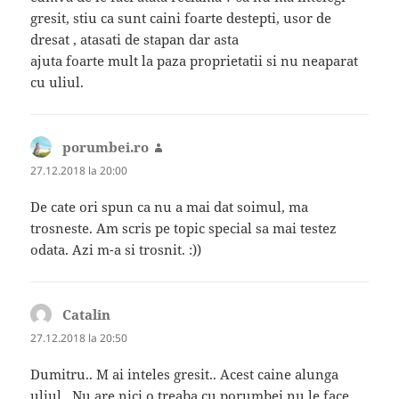
gresit, stiu ca sunt caini foarte destepti, usor de
dresat , atasati de stapan dar asta
ajuta foarte mult la paza proprietatii si nu neaparat
cu uliul.
porumbei.ro
spune:
27.12.2018 la 20:00
De cate ori spun ca nu a mai dat soimul, ma
trosneste. Am scris pe topic special sa mai testez
odata. Azi m-a si trosnit. :))
Catalin
spune:
27.12.2018 la 20:50
Dumitru.. M ai inteles gresit.. Acest caine alunga
uliul.. Nu are nici o treaba cu porumbei nu le face