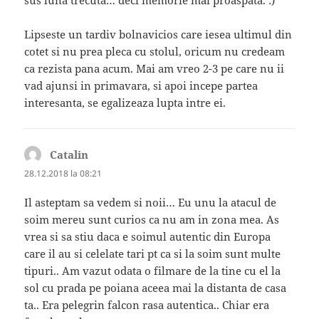
sus luna trecuta… deci memorie mai proaspata. :)
Lipseste un tardiv bolnavicios care iesea ultimul din
cotet si nu prea pleca cu stolul, oricum nu credeam
ca rezista pana acum. Mai am vreo 2-3 pe care nu ii
vad ajunsi in primavara, si apoi incepe partea
interesanta, se egalizeaza lupta intre ei.
Catalin
spune:
28.12.2018 la 08:21
Il asteptam sa vedem si noii… Eu unu la atacul de
soim mereu sunt curios ca nu am in zona mea. As
vrea si sa stiu daca e soimul autentic din Europa
care il au si celelate tari pt ca si la soim sunt multe
tipuri.. Am vazut odata o filmare de la tine cu el la
sol cu prada pe poiana aceea mai la distanta de casa
ta.. Era pelegrin falcon rasa autentica.. Chiar era