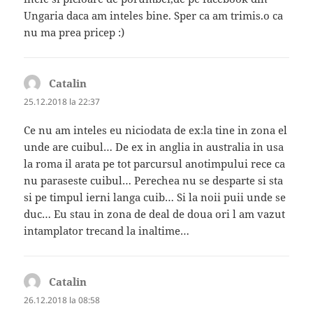
Ungaria daca am inteles bine. Sper ca am trimis.o ca
nu ma prea pricep :)
Catalin
spune:
25.12.2018 la 22:37
Ce nu am inteles eu niciodata de ex:la tine in zona el
unde are cuibul… De ex in anglia in australia in usa
la roma il arata pe tot parcursul anotimpului rece ca
nu paraseste cuibul… Perechea nu se desparte si sta
si pe timpul ierni langa cuib… Si la noii puii unde se
duc… Eu stau in zona de deal de doua ori l am vazut
intamplator trecand la inaltime…
Catalin
spune:
26.12.2018 la 08:58