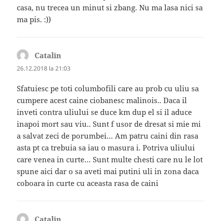
casa, nu trecea un minut si zbang. Nu ma lasa nici sa
ma pis. :))
Catalin
spune:
26.12.2018 la 21:03
Sfatuiesc pe toti columbofili care au prob cu uliu sa
cumpere acest caine ciobanesc malinois.. Daca il
inveti contra uliului se duce km dup el si il aduce
inapoi mort sau viu.. Sunt f usor de dresat si mie mi
a salvat zeci de porumbei… Am patru caini din rasa
asta pt ca trebuia sa iau o masura i. Potriva uliului
care venea in curte… Sunt multe chesti care nu le lot
spune aici dar o sa aveti mai putini uli in zona daca
coboara in curte cu aceasta rasa de caini
Catalin
spune: