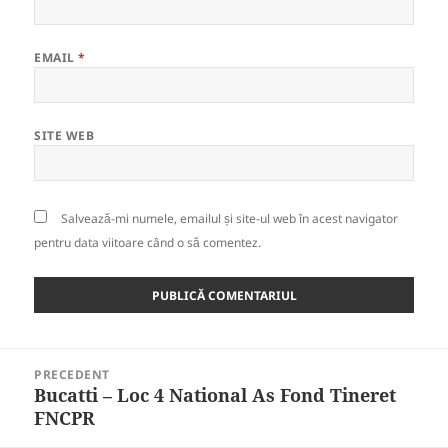
EMAIL
*
SITE WEB
Salvează-mi numele, emailul și site-ul web în acest navigator
pentru data viitoare când o să comentez.
Navigare
PRECEDENT
în
Bucatti – Loc 4 National As Fond Tineret
Articolul
articole
FNCPR
anterior: