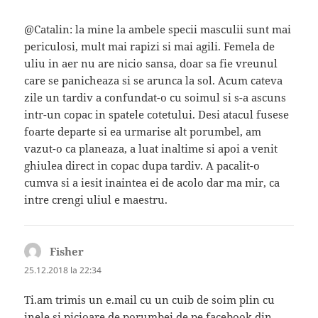
@Catalin: la mine la ambele specii masculii sunt mai
periculosi, mult mai rapizi si mai agili. Femela de
uliu in aer nu are nicio sansa, doar sa fie vreunul
care se panicheaza si se arunca la sol. Acum cateva
zile un tardiv a confundat-o cu soimul si s-a ascuns
intr-un copac in spatele cotetului. Desi atacul fusese
foarte departe si ea urmarise alt porumbel, am
vazut-o ca planeaza, a luat inaltime si apoi a venit
ghiulea direct in copac dupa tardiv. A pacalit-o
cumva si a iesit inaintea ei de acolo dar ma mir, ca
intre crengi uliul e maestru.
Fisher
spune:
25.12.2018 la 22:34
Ti.am trimis un e.mail cu un cuib de soim plin cu
inele si picioare de porumbei,de pe facebook din