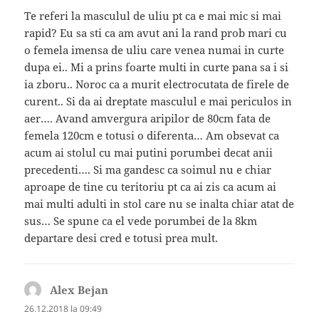
Te referi la masculul de uliu pt ca e mai mic si mai
rapid? Eu sa sti ca am avut ani la rand prob mari cu
o femela imensa de uliu care venea numai in curte
dupa ei.. Mi a prins foarte multi in curte pana sa i si
ia zboru.. Noroc ca a murit electrocutata de firele de
curent.. Si da ai dreptate masculul e mai periculos in
aer…. Avand amvergura aripilor de 80cm fata de
femela 120cm e totusi o diferenta… Am obsevat ca
acum ai stolul cu mai putini porumbei decat anii
precedenti…. Si ma gandesc ca soimul nu e chiar
aproape de tine cu teritoriu pt ca ai zis ca acum ai
mai multi adulti in stol care nu se inalta chiar atat de
sus… Se spune ca el vede porumbei de la 8km
departare desi cred e totusi prea mult.
Alex Bejan
spune:
26.12.2018 la 09:49