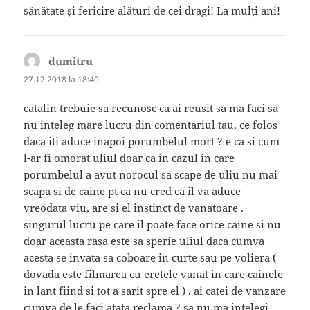
sănătate și fericire alături de cei dragi! La mulți ani!
dumitru
spune:
27.12.2018 la 18:40
catalin trebuie sa recunosc ca ai reusit sa ma faci sa
nu inteleg mare lucru din comentariul tau, ce folos
daca iti aduce inapoi porumbelul mort ? e ca si cum
l-ar fi omorat uliul doar ca in cazul in care
porumbelul a avut norocul sa scape de uliu nu mai
scapa si de caine pt ca nu cred ca il va aduce
vreodata viu, are si el instinct de vanatoare .
singurul lucru pe care il poate face orice caine si nu
doar aceasta rasa este sa sperie uliul daca cumva
acesta se invata sa coboare in curte sau pe voliera (
dovada este filmarea cu eretele vanat in care cainele
in lant fiind si tot a sarit spre el ) . ai catei de vanzare
cumva de le faci atata reclama ? sa nu ma intelegi