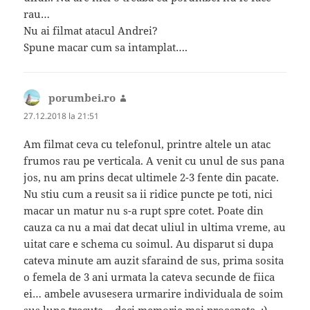
rau…
Nu ai filmat atacul Andrei?
Spune macar cum sa intamplat….
porumbei.ro
spune:
27.12.2018 la 21:51
Am filmat ceva cu telefonul, printre altele un atac
frumos rau pe verticala. A venit cu unul de sus pana
jos, nu am prins decat ultimele 2-3 fente din pacate.
Nu stiu cum a reusit sa ii ridice puncte pe toti, nici
macar un matur nu s-a rupt spre cotet. Poate din
cauza ca nu a mai dat decat uliul in ultima vreme, au
uitat care e schema cu soimul. Au disparut si dupa
cateva minute am auzit sfaraind de sus, prima sosita
o femela de 3 ani urmata la cateva secunde de fiica
ei… ambele avusesera urmarire individuala de soim