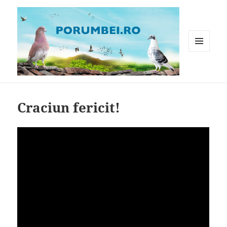
MENIU
ȘI
WIDGET-
Porumbei.ro
URI
Craciun fericit!