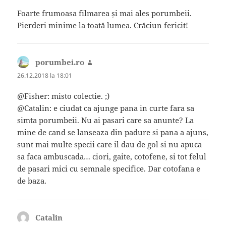
Foarte frumoasa filmarea și mai ales porumbeii.
Pierderi minime la toată lumea. Crăciun fericit!
porumbei.ro
spune:
26.12.2018 la 18:01
@Fisher: misto colectie. ;)
@Catalin: e ciudat ca ajunge pana in curte fara sa
simta porumbeii. Nu ai pasari care sa anunte? La
mine de cand se lanseaza din padure si pana a ajuns,
sunt mai multe specii care il dau de gol si nu apuca
sa faca ambuscada… ciori, gaite, cotofene, si tot felul
de pasari mici cu semnale specifice. Dar cotofana e
de baza.
Catalin
spune: