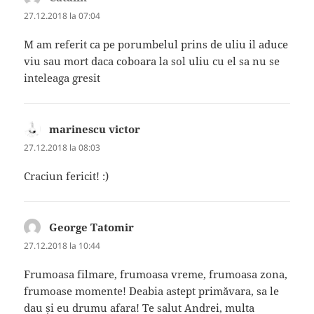
27.12.2018 la 07:04
M am referit ca pe porumbelul prins de uliu il aduce
viu sau mort daca coboara la sol uliu cu el sa nu se
inteleaga gresit
marinescu victor
spune:
27.12.2018 la 08:03
Craciun fericit! :)
George Tatomir
spune:
27.12.2018 la 10:44
Frumoasa filmare, frumoasa vreme, frumoasa zona,
frumoase momente! Deabia astept primăvara, sa le
dau și eu drumu afara! Te salut Andrei, multa