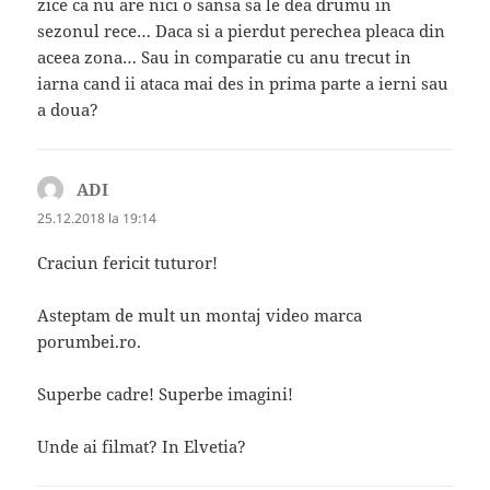
zice ca nu are nici o sansa sa le dea drumu in
sezonul rece… Daca si a pierdut perechea pleaca din
aceea zona… Sau in comparatie cu anu trecut in
iarna cand ii ataca mai des in prima parte a ierni sau
a doua?
ADI
spune:
25.12.2018 la 19:14
Craciun fericit tuturor!
Asteptam de mult un montaj video marca
porumbei.ro.
Superbe cadre! Superbe imagini!
Unde ai filmat? In Elvetia?