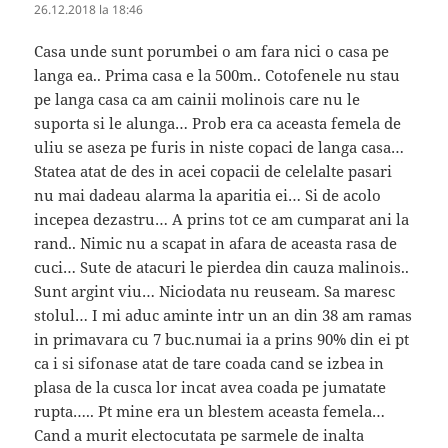
26.12.2018 la 18:46
Casa unde sunt porumbei o am fara nici o casa pe
langa ea.. Prima casa e la 500m.. Cotofenele nu stau
pe langa casa ca am cainii molinois care nu le
suporta si le alunga… Prob era ca aceasta femela de
uliu se aseza pe furis in niste copaci de langa casa…
Statea atat de des in acei copacii de celelalte pasari
nu mai dadeau alarma la aparitia ei… Si de acolo
incepea dezastru… A prins tot ce am cumparat ani la
rand.. Nimic nu a scapat in afara de aceasta rasa de
cuci… Sute de atacuri le pierdea din cauza malinois..
Sunt argint viu… Niciodata nu reuseam. Sa maresc
stolul… I mi aduc aminte intr un an din 38 am ramas
in primavara cu 7 buc.numai ia a prins 90% din ei pt
ca i si sifonase atat de tare coada cand se izbea in
plasa de la cusca lor incat avea coada pe jumatate
rupta….. Pt mine era un blestem aceasta femela…
Cand a murit electocutata pe sarmele de inalta