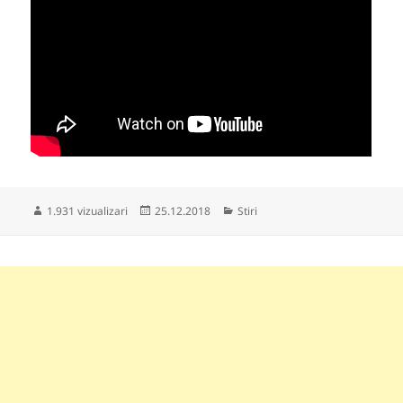
Publicat
Categorii
1.931 vizualizari
25.12.2018
Stiri
pe