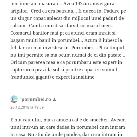
tensiune am masurato.. Avea 142cm amvergura
aripilor.. Cred ca era batrana… Ii ducea in. Padure pe
un singur copac aplecat din mijlocul unei paduri de
salcam.. Cand a murit sa sfarsit cosmarul meu..
Cosmarul banilor mai pt ca atunci eram inrait si
bagam multi banii in porumbei… Acum ii iubesc la
fel dar nu mai investesc in. Porumbei… Pt ca timpul
nu imi permite sa ma ocum numai de ei din pacate…
Oricum parerea mea e ca porumbaru este expert in
capturarea prazi la sol si printre copaci si soimul
(randunica gigant) e expert la inaltime
porumbei.ro
spune:
26.12.2018 la 19:59
E hot rau uliu, ma si amuza cat e de smecher. Aveam
unul intr-un an care dadea in porumbei cum intram
in casa. Nu stiu de unde pandea, dar cum intram in