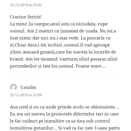
25.12.2018 la 22:03
Craciun fericit!
La mine ,la campie,anul asta ca niciodata, rupe
soimul. Am 2 maturi cu jumatati de coada. Nu mi.a
luat nimic dar nici nu.i mai vede. La puscarie cu
ei.Chiar daca.i tin inchisi ,soimul il vad aproape
zilnic atacand gutanii,care fac naveta la locurile de
hranit. Am tot tacamul: vanturei,uliul pasarar,uliul
porumbeilor si tata lor,soimul. Foame mare….
Catalin
spune:
25.12.2018 la 22:09
Asa cred si eu ca unde prinde acolo se obisnuieste…
Eu ma uit mereu la proiectele diferitelor tari in care
le fac cuiburi pt inmultire ca sa tina sub control
inmultirea gutanilor… Si vad ca fac cate 3 saau patru