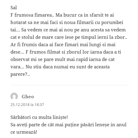
Sal
F frumosa fimarea.. Ma bucur ca in sfarsit te ai
hotarat sa ne mai faci si noua filmarii cu porumbei
tai… Sa vedem ce mai ai nou pe anu acesta sa vedem
cat e stolul de mare care iese pe timpul ierni la zbor..
Ar fi frumis daca ai face fimari mai lungi si mai
dese… F frumos filmat si zborul lor iarna daca a ti
observat mi se pare mult mai rapid iarna de cat
vara… Nu stiu daca numai eu sunt de aceasta
parere?..
Gheo
spune:
25.12.2018 la 18:37
Sărbători cu multa liniște!
Sa aveți parte de cât mai puține păsări leneșe in anul
ce urmează!