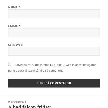
NUME
*
EMAIL
*
SITE WEB
Salvează-mi numele, emailul și site-ul web în acest navigator
pentru data viitoare când o să comentez.
Navigare
PRECEDENT
în
A bad falcon friday
Articolul