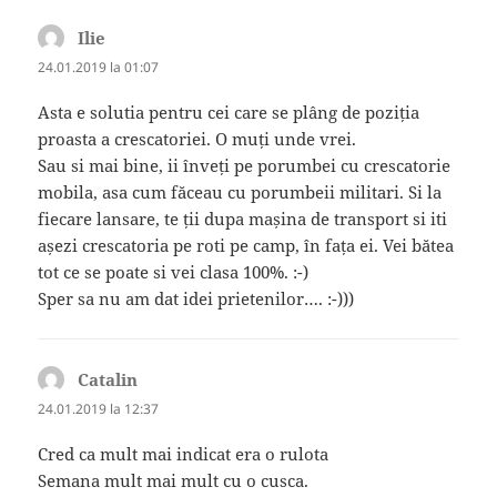
Ilie
spune:
24.01.2019 la 01:07
Asta e solutia pentru cei care se plâng de poziția
proasta a crescatoriei. O muți unde vrei.
Sau si mai bine, ii înveți pe porumbei cu crescatorie
mobila, asa cum făceau cu porumbeii militari. Si la
fiecare lansare, te ții dupa mașina de transport si iti
așezi crescatoria pe roti pe camp, în fața ei. Vei bătea
tot ce se poate si vei clasa 100%. :-)
Sper sa nu am dat idei prietenilor…. :-)))
Catalin
spune:
24.01.2019 la 12:37
Cred ca mult mai indicat era o rulota
Semana mult mai mult cu o cusca.