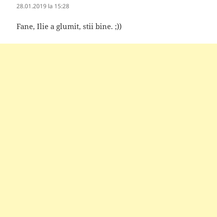
28.01.2019 la 15:28
Fane, Ilie a glumit, stii bine. ;))