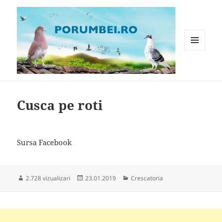
MENIU
ȘI
WIDGET-
Porumbei.ro
URI
Cusca pe roti
Sursa Facebook
Publicat
Categorii
2.728 vizualizari
23.01.2019
Crescatoria
pe