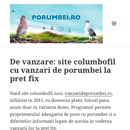
MENIU
ȘI
WIDGET-
Porumbei.ro
URI
De vanzare: site columbofil
cu vanzari de porumbei la
pret fix
Vand site columbofil nou:
vanzarideporumbei.ro
,
infiintat in 2011, cu domeniu platit, folosit pana
acum doar in varianta demo. Programul permite
proprietarului adaugarea de poze cu porumbei si a
diferitelor informatii legate de acestia in vederea
vanzarii lor la pret fix.