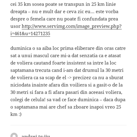
cei 35 km sosea poate se transpun in 25 km linie
dreapta – nu e mult dar e ceva zic eu… este vorba
despre o femela care nu poate fi confundata prea
usor
http://www.servimg.com/image_preview.php?
i=461&u=14271235
duminica o sa aiba loc prima eliberare din oras catre
sat a unui mascul care mi-a dat senzatia ca e atasat
de voliera cautand foarte insistent sa intre la loc
saptamana trecuta cand i-am dat drumul la 30 metri
de voliera ca sa scap de el -> precizez ca nu a sburat
niciodata inainte afara din voiliera si a gasit-o de la
30 metri si fara a fi afara pasari din aceeasi voliera,
colegi de celula! sa vad ce face duminica – daca dupa
o saptamana mai are chef sa zboare inapoi vreo 25
km :)
andrei tg-jiu
spune: