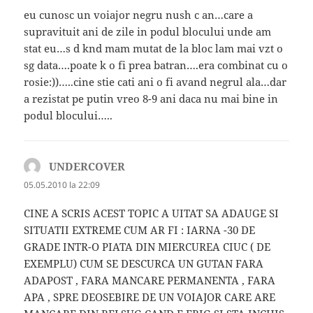
eu cunosc un voiajor negru nush c an…care a
supravituit ani de zile in podul blocului unde am
stat eu…s d knd mam mutat de la bloc lam mai vzt o
sg data….poate k o fi prea batran….era combinat cu o
rosie:))…..cine stie cati ani o fi avand negrul ala…dar
a rezistat pe putin vreo 8-9 ani daca nu mai bine in
podul blocului…..
UNDERCOVER
spune:
05.05.2010 la 22:09
CINE A SCRIS ACEST TOPIC A UITAT SA ADAUGE SI
SITUATII EXTREME CUM AR FI : IARNA -30 DE
GRADE INTR-O PIATA DIN MIERCUREA CIUC ( DE
EXEMPLU) CUM SE DESCURCA UN GUTAN FARA
ADAPOST , FARA MANCARE PERMANENTA , FARA
APA , SPRE DEOSEBIRE DE UN VOIAJOR CARE ARE