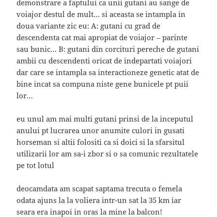
demonstrare a faptului ca unii gutani au sange de
voiajor destul de mult… si aceasta se intampla in
doua variante zic eu: A: gutani cu grad de
descendenta cat mai apropiat de voiajor – parinte
sau bunic… B: gutani din corcituri pereche de gutani
ambii cu descendenti oricat de indepartati voiajori
dar care se intampla sa interactioneze genetic atat de
bine incat sa compuna niste gene bunicele pt puii
lor…
eu unul am mai multi gutani prinsi de la inceputul
anului pt lucrarea unor anumite culori in gusati
horseman si altii folositi ca si doici si la sfarsitul
utilizarii lor am sa-i zbor si o sa comunic rezultatele
pe tot lotul
deocamdata am scapat saptama trecuta o femela
odata ajuns la la voliera intr-un sat la 35 km iar
seara era inapoi in oras la mine la balcon!