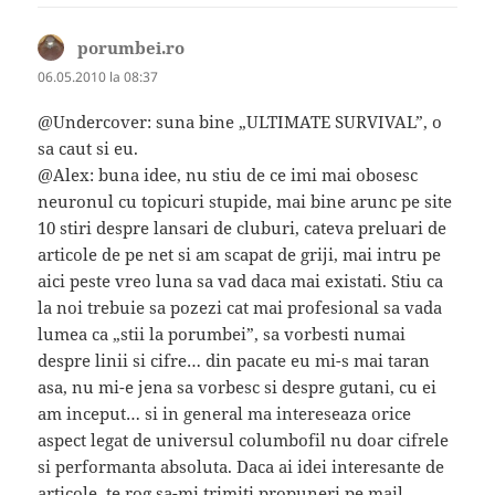
porumbei.ro
spune:
06.05.2010 la 08:37
@Undercover: suna bine „ULTIMATE SURVIVAL”, o
sa caut si eu.
@Alex: buna idee, nu stiu de ce imi mai obosesc
neuronul cu topicuri stupide, mai bine arunc pe site
10 stiri despre lansari de cluburi, cateva preluari de
articole de pe net si am scapat de griji, mai intru pe
aici peste vreo luna sa vad daca mai existati. Stiu ca
la noi trebuie sa pozezi cat mai profesional sa vada
lumea ca „stii la porumbei”, sa vorbesti numai
despre linii si cifre… din pacate eu mi-s mai taran
asa, nu mi-e jena sa vorbesc si despre gutani, cu ei
am inceput… si in general ma intereseaza orice
aspect legat de universul columbofil nu doar cifrele
si performanta absoluta. Daca ai idei interesante de
articole, te rog sa-mi trimiti propuneri pe mail.