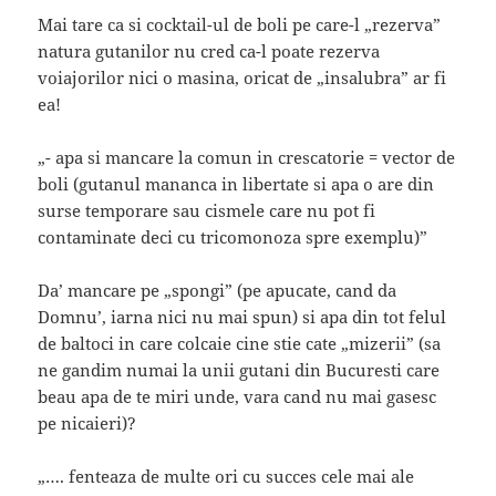
Mai tare ca si cocktail-ul de boli pe care-l „rezerva”
natura gutanilor nu cred ca-l poate rezerva
voiajorilor nici o masina, oricat de „insalubra” ar fi
ea!
„- apa si mancare la comun in crescatorie = vector de
boli (gutanul mananca in libertate si apa o are din
surse temporare sau cismele care nu pot fi
contaminate deci cu tricomonoza spre exemplu)”
Da’ mancare pe „spongi” (pe apucate, cand da
Domnu’, iarna nici nu mai spun) si apa din tot felul
de baltoci in care colcaie cine stie cate „mizerii” (sa
ne gandim numai la unii gutani din Bucuresti care
beau apa de te miri unde, vara cand nu mai gasesc
pe nicaieri)?
„…. fenteaza de multe ori cu succes cele mai ale