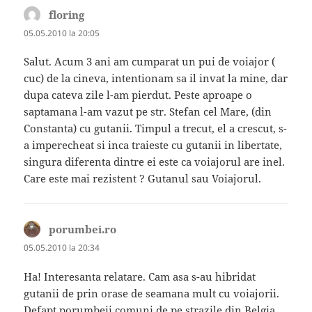
floring
spune:
05.05.2010 la 20:05
Salut. Acum 3 ani am cumparat un pui de voiajor (
cuc) de la cineva, intentionam sa il invat la mine, dar
dupa cateva zile l-am pierdut. Peste aproape o
saptamana l-am vazut pe str. Stefan cel Mare, (din
Constanta) cu gutanii. Timpul a trecut, el a crescut, s-
a imperecheat si inca traieste cu gutanii in libertate,
singura diferenta dintre ei este ca voiajorul are inel.
Care este mai rezistent ? Gutanul sau Voiajorul.
porumbei.ro
spune:
05.05.2010 la 20:34
Ha! Interesanta relatare. Cam asa s-au hibridat
gutanii de prin orase de seamana mult cu voiajorii.
Defapt porumbeii comuni de pe strazile din Belgia