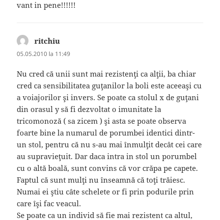
vant in pene!!!!!!
ritchiu
spune:
05.05.2010 la 11:49
Nu cred că unii sunt mai rezistenţi ca alţii, ba chiar
cred ca sensibilitatea guţanilor la boli este aceeaşi cu
a voiajorilor şi invers. Se poate ca stolul x de guţani
din orasul y să fi dezvoltat o imunitate la
tricomonoză ( sa zicem ) şi asta se poate observa
foarte bine la numarul de porumbei identici dintr-
un stol, pentru că nu s-au mai înmulţit decât cei care
au supravieţuit. Dar daca intra in stol un porumbel
cu o altă boală, sunt convins că vor crăpa pe capete.
Faptul că sunt mulţi nu înseamnă că toţi trăiesc.
Numai ei ştiu câte schelete or fi prin podurile prin
care îşi fac veacul.
Se poate ca un individ să fie mai rezistent ca altul,