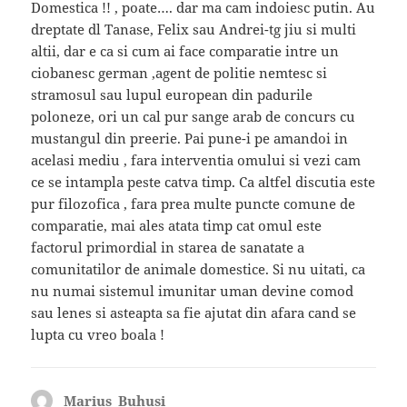
Domestica !! , poate…. dar ma cam indoiesc putin. Au
dreptate dl Tanase, Felix sau Andrei-tg jiu si multi
altii, dar e ca si cum ai face comparatie intre un
ciobanesc german ,agent de politie nemtesc si
stramosul sau lupul european din padurile
poloneze, ori un cal pur sange arab de concurs cu
mustangul din preerie. Pai pune-i pe amandoi in
acelasi mediu , fara interventia omului si vezi cam
ce se intampla peste catva timp. Ca altfel discutia este
pur filozofica , fara prea multe puncte comune de
comparatie, mai ales atata timp cat omul este
factorul primordial in starea de sanatate a
comunitatilor de animale domestice. Si nu uitati, ca
nu numai sistemul imunitar uman devine comod
sau lenes si asteapta sa fie ajutat din afara cand se
lupta cu vreo boala !
Marius_Buhusi
spune: