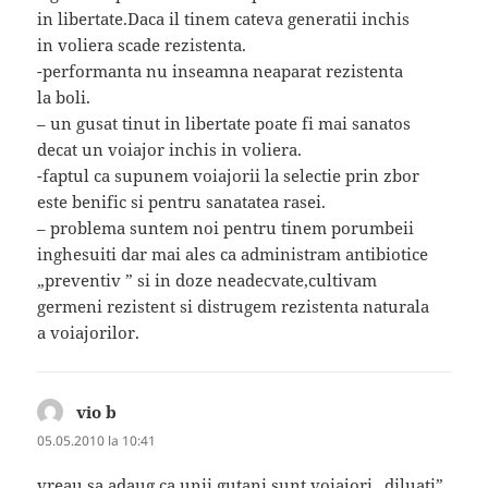
in libertate.Daca il tinem cateva generatii inchis
in voliera scade rezistenta.
-performanta nu inseamna neaparat rezistenta
la boli.
– un gusat tinut in libertate poate fi mai sanatos
decat un voiajor inchis in voliera.
-faptul ca supunem voiajorii la selectie prin zbor
este benific si pentru sanatatea rasei.
– problema suntem noi pentru tinem porumbeii
inghesuiti dar mai ales ca administram antibiotice
„preventiv ” si in doze neadecvate,cultivam
germeni rezistent si distrugem rezistenta naturala
a voiajorilor.
vio b
spune:
05.05.2010 la 10:41
vreau sa adaug ca unii gutani sunt voiajori „diluati”