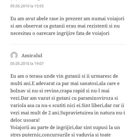
05.05.2010 la 15:55
Eu am avut abele rase in prezent am numai voiajori
si am observat ca gutanii erau mai rezistenti si nu
necesitau o oarecare ingrijire fata de voiajori
Amiralul
spune:
05.05.2010 la 19:07
Eu am o terasa unde vin gutanii si ii urmaresc de
multi ani.E adevarat ca par mai sanatosi,ala care e
bolnav si nu-si revine,crapa rapid si nu-l mai
vezi.Dar am vazut si gutani cu paramixoviroza si
variola asa ca nu-s scutiti nici ei.Sint liberi,dar rar ii
vezi mai mult de 2 ani.Supravietuirea in natura nu-i
deloc usoara!
Voiajorii au parte de ingrijiri,dar sint supusi la un
stres puternic,concursurile si vaduvia si toate