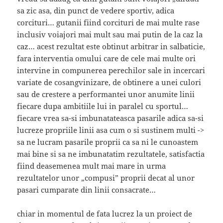
sa zic asa, din punct de vedere sportiv, adica
corcituri… gutanii fiind corcituri de mai multe rase
inclusiv voiajori mai mult sau mai putin de la caz la
caz… acest rezultat este obtinut arbitrar in salbaticie,
fara interventia omului care de cele mai multe ori
intervine in compunerea perechilor sale in incercari
variate de cosangvinizare, de obtinere a unei culori
sau de crestere a performantei unor anumite linii
fiecare dupa ambitiile lui in paralel cu sportul…
fiecare vrea sa-si imbunatateasca pasarile adica sa-si
lucreze propriile linii asa cum o si sustinem multi ->
sa ne lucram pasarile proprii ca sa ni le cunoastem
mai bine si sa ne imbunatatim rezultatele, satisfactia
fiind deasemenea mult mai mare in urma
rezultatelor unor „compusi” proprii decat al unor
pasari cumparate din linii consacrate…
chiar in momentul de fata lucrez la un proiect de