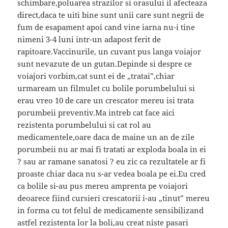
schimbare,poluarea strazilor si orasului il afecteaza
direct,daca te uiti bine sunt unii care sunt negrii de
fum de esapament apoi cand vine iarna nu-i tine
nimeni 3-4 luni intr-un adapost ferit de
rapitoare.Vaccinurile, un cuvant pus langa voiajor
sunt nevazute de un gutan.Depinde si despre ce
voiajori vorbim,cat sunt ei de „tratai”,chiar
urmaream un filmulet cu bolile porumbelului si
erau vreo 10 de care un crescator mereu isi trata
porumbeii preventiv.Ma intreb cat face aici
rezistenta porumbelului si cat rol au
medicamentele,oare daca de maine un an de zile
porumbeii nu ar mai fi tratati ar exploda boala in ei
? sau ar ramane sanatosi ? eu zic ca rezultatele ar fi
proaste chiar daca nu s-ar vedea boala pe ei.Eu cred
ca bolile si-au pus mereu amprenta pe voiajori
deoarece fiind cursieri crescatorii i-au „tinut” mereu
in forma cu tot felul de medicamente sensibilizand
astfel rezistenta lor la boli,au creat niste pasari