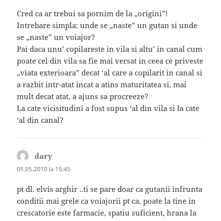
Cred ca ar trebui sa pornim de la „origini”!
Intrebare simpla: unde se „naste” un gutan si unde
se „naste” un voiajor?
Pai daca unu’ copilareste in vila si altu’ in canal cum
poate cel din vila sa fie mai versat in ceea ce priveste
„viata exterioara” decat ‘al care a copilarit in canal si
a razbit intr-atat incat a atins maturitatea si, mai
mult decat atat, a ajuns sa procreeze?
La cate vicisitudini a fost supus ‘al din vila si la cate
‘al din canal?
dary
spune:
05.05.2010 la 15:45
pt dl. elvis arghir ..ti se pare doar ca gutanii infrunta
conditii mai grele ca voiajorii pt ca, poate la tine in
crescatorie este farmacie, spatiu suficient, hrana la