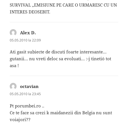
SURVIVAL „EMISIUNE PE CARE O URMARESC CU UN
INTERES DEOSEBIT.
Alex D.
spune:
05.05.2010 la 22:09
Ati gasit subiecte de discuti foarte interesante…
gutanii… nu vreti deloc sa evoluati… :-j tineti`o tot
asa !
octavian
spune:
05.05.2010 la 23:45
Pt porumbei.ro ..
Ce te face sa crezi k maidanezii din Belgia nu sunt
voiajori??