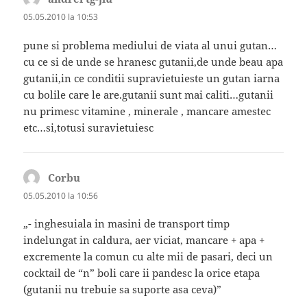
05.05.2010 la 10:53
pune si problema mediului de viata al unui gutan…
cu ce si de unde se hranesc gutanii,de unde beau apa
gutanii,in ce conditii supravietuieste un gutan iarna
cu bolile care le are.gutanii sunt mai caliti…gutanii
nu primesc vitamine , minerale , mancare amestec
etc…si,totusi suravietuiesc
Corbu
spune:
05.05.2010 la 10:56
„- inghesuiala in masini de transport timp
indelungat in caldura, aer viciat, mancare + apa +
excremente la comun cu alte mii de pasari, deci un
cocktail de “n” boli care ii pandesc la orice etapa
(gutanii nu trebuie sa suporte asa ceva)”