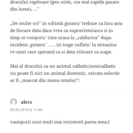
dracului rapitoare (gen soim, cea mai rapida pasare
din lume), …”
„De multe ori” in schimb gutanu’ trebuie sa faca asta
de fiecare data daca vrea sa supravietuiasca si in
timp ce voiajoru’ vine acasa la „caldurica” dupa
incident, gutanu’ …… isi trage sufletu’ la streasina
vr-unei case sperand ca si data viitoare sa scape.
Mai al dracului ca un animal salbatic/semisalbatic
nu poate fi nici un animal domestic, oricata selectie
ar fi „mancat din mana omului”!
alecs
spune:
05.05.2010 la 11:44
vaoiajorii sunt mult mai rezistenti parea mea;)