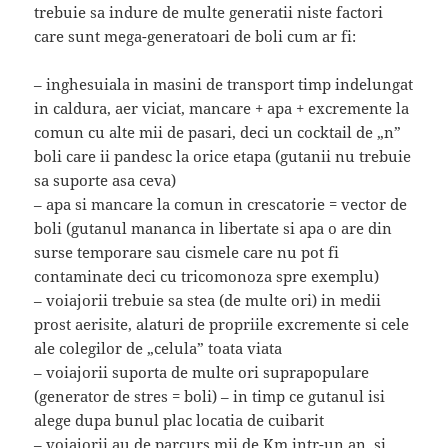
trebuie sa indure de multe generatii niste factori
care sunt mega-generatoari de boli cum ar fi:
– inghesuiala in masini de transport timp indelungat
in caldura, aer viciat, mancare + apa + excremente la
comun cu alte mii de pasari, deci un cocktail de „n”
boli care ii pandesc la orice etapa (gutanii nu trebuie
sa suporte asa ceva)
– apa si mancare la comun in crescatorie = vector de
boli (gutanul mananca in libertate si apa o are din
surse temporare sau cismele care nu pot fi
contaminate deci cu tricomonoza spre exemplu)
– voiajorii trebuie sa stea (de multe ori) in medii
prost aerisite, alaturi de propriile excremente si cele
ale colegilor de „celula” toata viata
– voiajorii suporta de multe ori suprapopulare
(generator de stres = boli) – in timp ce gutanul isi
alege dupa bunul plac locatia de cuibarit
– voiajorii au de parcurs mii de Km intr-un an, si