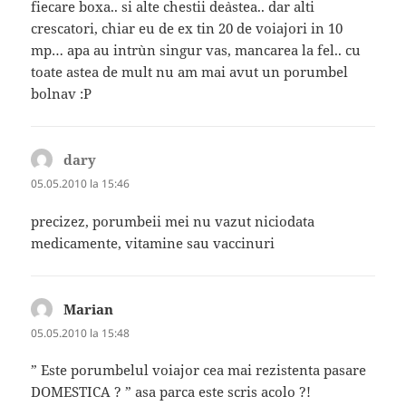
fiecare boxa.. si alte chestii de`astea.. dar alti
crescatori, chiar eu de ex tin 20 de voiajori in 10
mp… apa au intr`un singur vas, mancarea la fel.. cu
toate astea de mult nu am mai avut un porumbel
bolnav :P
dary
spune:
05.05.2010 la 15:46
precizez, porumbeii mei nu vazut niciodata
medicamente, vitamine sau vaccinuri
Marian
spune:
05.05.2010 la 15:48
” Este porumbelul voiajor cea mai rezistenta pasare
DOMESTICA ? ” asa parca este scris acolo ?!