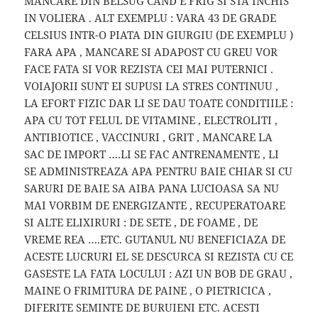
MANCARE DIN BELSUG CAND E FRIG SI STA INCHIS
IN VOLIERA . ALT EXEMPLU : VARA 43 DE GRADE
CELSIUS INTR-O PIATA DIN GIURGIU (DE EXEMPLU )
FARA APA , MANCARE SI ADAPOST CU GREU VOR
FACE FATA SI VOR REZISTA CEI MAI PUTERNICI .
VOIAJORII SUNT EI SUPUSI LA STRES CONTINUU ,
LA EFORT FIZIC DAR LI SE DAU TOATE CONDITIILE :
APA CU TOT FELUL DE VITAMINE , ELECTROLITI ,
ANTIBIOTICE , VACCINURI , GRIT , MANCARE LA
SAC DE IMPORT ….LI SE FAC ANTRENAMENTE , LI
SE ADMINISTREAZA APA PENTRU BAIE CHIAR SI CU
SARURI DE BAIE SA AIBA PANA LUCIOASA SA NU
MAI VORBIM DE ENERGIZANTE , RECUPERATOARE
SI ALTE ELIXIRURI : DE SETE , DE FOAME , DE
VREME REA ….ETC. GUTANUL NU BENEFICIAZA DE
ACESTE LUCRURI EL SE DESCURCA SI REZISTA CU CE
GASESTE LA FATA LOCULUI : AZI UN BOB DE GRAU ,
MAINE O FRIMITURA DE PAINE , O PIETRICICA ,
DIFERITE SEMINTE DE BURUIENI ETC. ACESTI