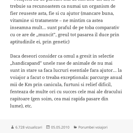
trebuie sa recunoastem ca numai un organism de
fier reuseste asta, fie si cu ajutor (mancare buna,
vitamine si tratamente – ne mintim ca astea
inseamna mult… sunt praful de pe toba comparativ
cu ce are de „muncit”, greul tot pasarea il duce prin
aptitudinile ei, prin genetic)
Daca deseori consider ca omul a gresit in selectie
„handicapand” unele rase de animale de nu mai
sunt in stare sa faca lucruri esentiale fara ajutor… la
voiajor a facut o treaba exceptionala: parcurge anual
mii de Km prin canicula, furtuni si relief dificil,
fenteaza de multe ori cu succes cele mai ale dracului
rapitoare (gen soim, cea mai rapida pasare din
lume), etc.
Publicat
Categorii
6.728 vizualizari
05.05.2010
Porumbei voiajori
pe