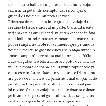
rezistenta la boli a unui gulerat cu a unui voiajor
sau a unui gutan de exemplu, dar sa comparam
gutanii cu voiajorii nu prea are rost.
Diferenta de rezistenta intre gutani si voiajori se
rezuma la fiecare individ in parte. O alta diferenta
majora este ca atunci cand un gutan cedeaza in fata
unei boli il prind rapitoarele, moare de foame sau
pur si simplu nu ii observa nimeni lipsa pe cand la
voiajori mereu se gaseste cineva sa planga dupa un
„mare campion” care nu sa mai intors de la 300km.
Daca un gutan are febra si nu are pofta de mancare
in 3 zile moare de foame sau il prind rapitoarele pt
ca nu este in forma. Daca un voiajor are febra si nu
are pofta de mancare, va primi automat un pumn de
pastile, va fi separat de restul si va fi indopat pana
isi revine. Oricum voiajorul trebuie doar sa coboare
pe hranitoare pe cand gutanul nici daca se agita nu
se stie daca gaseste. Atunci cand organismul