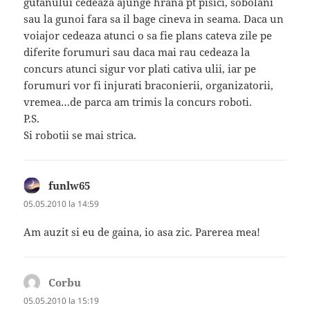
gutanului cedeaza ajunge hrana pt pisici, sobolani
sau la gunoi fara sa il bage cineva in seama. Daca un
voiajor cedeaza atunci o sa fie plans cateva zile pe
diferite forumuri sau daca mai rau cedeaza la
concurs atunci sigur vor plati cativa ulii, iar pe
forumuri vor fi injurati braconierii, organizatorii,
vremea…de parca am trimis la concurs roboti.
P.S.
Si robotii se mai strica.
funlw65
spune:
05.05.2010 la 14:59
Am auzit si eu de gaina, io asa zic. Parerea mea!
Corbu
spune:
05.05.2010 la 15:19