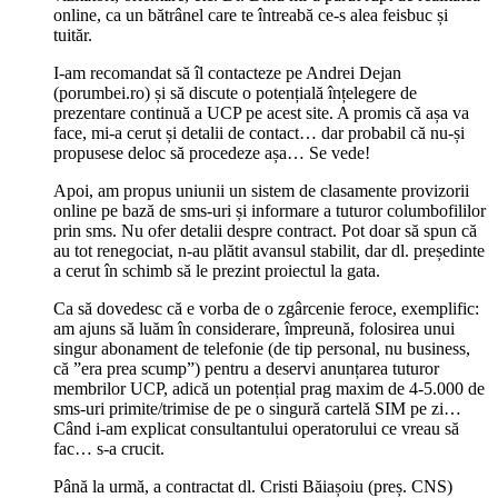
online, ca un bătrânel care te întreabă ce-s alea feisbuc și
tuităr.
I-am recomandat să îl contacteze pe Andrei Dejan
(porumbei.ro) și să discute o potențială înțelegere de
prezentare continuă a UCP pe acest site. A promis că așa va
face, mi-a cerut și detalii de contact… dar probabil că nu-și
propusese deloc să procedeze așa… Se vede!
Apoi, am propus uniunii un sistem de clasamente provizorii
online pe bază de sms-uri și informare a tuturor columbofililor
prin sms. Nu ofer detalii despre contract. Pot doar să spun că
au tot renegociat, n-au plătit avansul stabilit, dar dl. președinte
a cerut în schimb să le prezint proiectul la gata.
Ca să dovedesc că e vorba de o zgârcenie feroce, exemplific:
am ajuns să luăm în considerare, împreună, folosirea unui
singur abonament de telefonie (de tip personal, nu business,
că ”era prea scump”) pentru a deservi anunțarea tuturor
membrilor UCP, adică un potențial prag maxim de 4-5.000 de
sms-uri primite/trimise de pe o singură cartelă SIM pe zi…
Când i-am explicat consultantului operatorului ce vreau să
fac… s-a crucit.
Până la urmă, a contractat dl. Cristi Băiașoiu (preș. CNS)