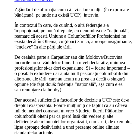
Zgândărit de afirmația cum că ”vi-s tare mulți” (în exprimare
bănățeană, pe unde nu există UCP), intervin.
În contextul în care, de curând, o altă federație s-a
împopoțonat, pe bună dreptate, cu denumirea de ”națională”,
reamarc că acestă Uniune a Columbofililor Profesioniști nu
există decât în Oltenia, cu (doar) 3 mici, aproape insignifiante,
”enclave” în alte părți ale țării.
De cealaltă parte a Carpaților sau din Moldova/Bucovina,
lucrurile nu se văd deloc bine. La nivel declarativ, uniunea
profesioniștilor și-ar dori expansiune. Și – foarte important! –
o posibilă extindere i-ar ajuta mult pasionații columbofili din
alte zone ale țării, care au acum nu prea au decât o singură
opțiune (de fapt două: federația ”națională”, așa cum e ea –
sau renunțarea la hobby).
Dar această suficiență a factorilor de decizie a UCP este de-a
dreptul exasperantă. Foarte mulțumiți de faptul că au câteva
mii de membri comasați în vreo 5 județe, liderii frățiorilor
columbofili olteni par că pierd însă din vedere și alte
deficiențe ale minunatei lor organizații, cum ar fi, de exemplu,
lipsa aproape desăvârșită a unei prezențe online aliniate
standardelor actuale.