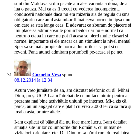
sunt din Moldova si din pacate am ales varianta a doua, de a
lua o pauza. Mai ca as fi trecut cu vederea incompetenta
conducerii nationale daca nu era mizeria aia de regula cu sms
obligatoriu care anul asta mi-ar fi luat ceva norme in lipsa unui
om care sa stea langa ceas. E adevarat ca zburam de placere si
imi place sa admir sosirile porumbeilor dar nu e normal ca
pentru o etapa in care nu pot fi acasa se pierd multe clasari si
norme, importante si ele macar ca un stimulent la nivel mental.
Sper sa se mai apropie de normal lucrurile si sa pot si eu
reveni. Pana atunci admiram porumbeii pe-acasa si pe net.
Corneliu Vesa
spune:
08.12.2014 la 12:34
Acum vreo jumătate de an, am discutat telefonic cu dl. Mihai
Dinu, preș. UCP. L-am întrebat de ce nu face nimic pentru a
prezenta mai bine activitățile uniunii pe internet. Mi-a zis că,
parcă, au un angajat care e plătit cu vreo 2.000 lei ca să facă și
treaba asta, printre altele.
I-am explicat că băiatul ăla nu face mare lucru. I-am detaliat
situația site-urilor columbofile din România, cu număr de
vizitatori, orientare, etc. Dl. Dinu mi-a părut rupt de realitatea