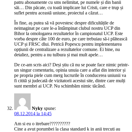
patru abonamente cu sms nelimitat, pe numele și din banii
săi… Din păcate, cu toată implicare lui Cristi, care e trup și
suflet pentru această uniune, proiectul a căzut…
În fine, aș putea să vă povestesc despre dificultățile de
neimaginat pe care le-a întâmpinat clubul nostru UCP din
Bihor la omologarea rezultatelor în campionatul UCP. Este
vorba despre câte 100 de euro, pe care trebuiau să-i plătească
UCP și FRSC dlui. Petrică Popescu pentru implementarea
opțiunii de centralizare a rezultatelor comune. Ei bine, nu
detaliez, pentru a nu tulbura și mai mult apele…
De ce-am scris aici? Deși știu că nu se poate face nimic printr-
un singur comentariu, opinia unuia care a aflat din interior și
pe propria piele cum merg lucrurile în conducerea uniunii va
fi citită și judecată de vizitatorii acestui site, dintre care mulți
sunt membri ai UCP. Nu schimbăm nimic tăcând.
Nyky
spune:
08.12.2014 la 14:45
Am si eu o itrebare??????????
Cine a avut porumbei la clasa standard k in anii trecuti au