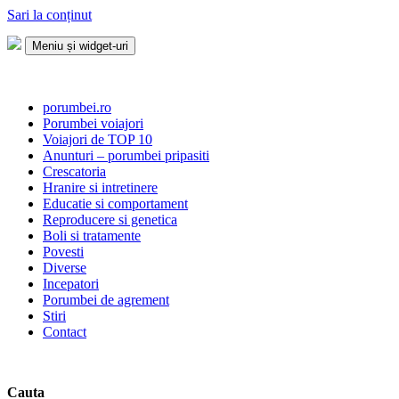
Sari la conținut
Meniu și widget-uri
Porumbei.ro
Enciclopedia porumbelului
porumbei.ro
Porumbei voiajori
Voiajori de TOP 10
Anunturi – porumbei pripasiti
Crescatoria
Hranire si intretinere
Educatie si comportament
Reproducere si genetica
Boli si tratamente
Povesti
Diverse
Incepatori
Porumbei de agrement
Stiri
Contact
Cauta