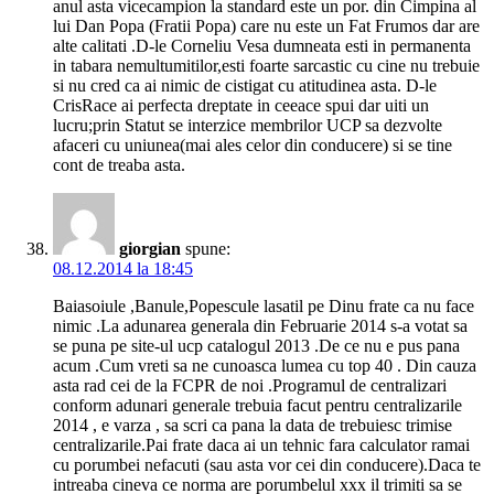
anul asta vicecampion la standard este un por. din Cimpina al
lui Dan Popa (Fratii Popa) care nu este un Fat Frumos dar are
alte calitati .D-le Corneliu Vesa dumneata esti in permanenta
in tabara nemultumitilor,esti foarte sarcastic cu cine nu trebuie
si nu cred ca ai nimic de cistigat cu atitudinea asta. D-le
CrisRace ai perfecta dreptate in ceeace spui dar uiti un
lucru;prin Statut se interzice membrilor UCP sa dezvolte
afaceri cu uniunea(mai ales celor din conducere) si se tine
cont de treaba asta.
giorgian
spune:
08.12.2014 la 18:45
Baiasoiule ,Banule,Popescule lasatil pe Dinu frate ca nu face
nimic .La adunarea generala din Februarie 2014 s-a votat sa
se puna pe site-ul ucp catalogul 2013 .De ce nu e pus pana
acum .Cum vreti sa ne cunoasca lumea cu top 40 . Din cauza
asta rad cei de la FCPR de noi .Programul de centralizari
conform adunari generale trebuia facut pentru centralizarile
2014 , e varza , sa scri ca pana la data de trebuiesc trimise
centralizarile.Pai frate daca ai un tehnic fara calculator ramai
cu porumbei nefacuti (sau asta vor cei din conducere).Daca te
intreaba cineva ce norma are porumbelul xxx il trimiti sa se