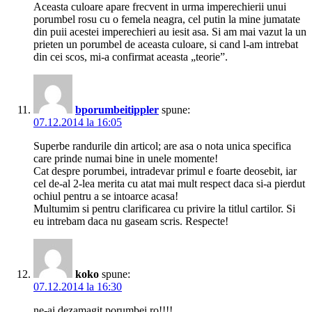
Aceasta culoare apare frecvent in urma imperechierii unui
porumbel rosu cu o femela neagra, cel putin la mine jumatate
din puii acestei imperechieri au iesit asa. Si am mai vazut la un
prieten un porumbel de aceasta culoare, si cand l-am intrebat
din cei scos, mi-a confirmat aceasta „teorie”.
bporumbeitippler
spune:
07.12.2014 la 16:05
Superbe randurile din articol; are asa o nota unica specifica
care prinde numai bine in unele momente!
Cat despre porumbei, intradevar primul e foarte deosebit, iar
cel de-al 2-lea merita cu atat mai mult respect daca si-a pierdut
ochiul pentru a se intoarce acasa!
Multumim si pentru clarificarea cu privire la titlul cartilor. Si
eu intrebam daca nu gaseam scris. Respecte!
koko
spune:
07.12.2014 la 16:30
ne-ai dezamagit porumbei.ro!!!!