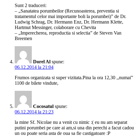
Sunt 2 traduceri:
– „Sanatatea porumbeilor (Recunoasterea, preventia si
tratamentul celor mai importante boli la porumbei)” de Dr.
Ludwig Schrag, Dr. Hermann Enz, Dr. Hermann Klette,
Hartmut Messinger, colaborare cu Chevita
– „Imperecherea, reproductia si selectia” de Steven Van
Breemen
Dorel Al
spune:
06.12.2014 la 21:04
Frumos organizata si super vizitata.Pina la ora 12,30 ,,numai”
1100 de bilete vindute,
Cocosatul
spune:
06.12.2014 la 21:23
la mine Sf. Nicolae nu a venit cu nimic :( eu nu am separat
putini porumbei pe care ai am,si una din perechi a facut cadou
un ou poate seria asta de oua sa fie castigatoare :P