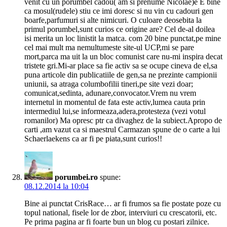
venit cu un porumbel cadou( am si prenume Nicolae)e E bine
ca mosul(rudele) stiu ce imi doresc si nu vin cu cadouri gen
boarfe,parfumuri si alte nimicuri. O culoare deosebita la
primul porumbel,sunt curios ce origine are? Cel de-al doilea
isi merita un loc linistit la matca. com 20 bine punctat,pe mine
cel mai mult ma nemultumeste site-ul UCP,mi se pare
mort,parca ma uit la un bloc comunist care nu-mi inspira decat
tristete gri.Mi-ar place sa fie activ sa se ocupe cineva de el,sa
puna articole din publicatiile de gen,sa ne prezinte campionii
uniunii, sa atraga columbofilii tineri,pe site vezi doar;
comunicat,sedinta, adunare,convocator.Vrem nu vrem
internetul in momentul de fata este activ,lumea cauta prin
intermediul lui,se informeaza,adera,protesteza (vezi votul
romanilor) Ma opresc ptr ca divaghez de la subiect.Apropo de
carti ,am vazut ca si maestrul Carmazan spune de o carte a lui
Schaerlaekens ca ar fi pe piata,sunt curios!!
porumbei.ro
spune:
08.12.2014 la 10:04
Bine ai punctat CrisRace… ar fi frumos sa fie postate poze cu
topul national, fisele lor de zbor, interviuri cu crescatorii, etc.
Pe prima pagina ar fi foarte bun un blog cu postari zilnice.