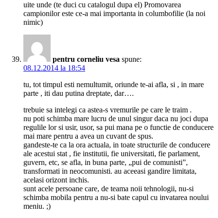
uite unde (te duci cu catalogul dupa el) Promovarea
campionilor este ce-a mai importanta in columbofilie (la noi
nimic)
pentru corneliu vesa
spune:
08.12.2014 la 18:54
tu, tot timpul esti nemultumit, oriunde te-ai afla, si , in mare
parte , iti dau putina dreptate, dar….
trebuie sa intelegi ca astea-s vremurile pe care le traim .
nu poti schimba mare lucru de unul singur daca nu joci dupa
regulile lor si usir, usor, sa pui mana pe o functie de conducere
mai mare pentru a avea un cuvant de spus.
gandeste-te ca la ora actuala, in toate structurile de conducere
ale acestui stat , fie institutii, fie universitati, fie parlament,
guvern, etc, se afla, in buna parte, „pui de comunisti”,
transformati in neocomunisti. au aceeasi gandire limitata,
acelasi orizont inchis.
sunt acele persoane care, de teama noii tehnologii, nu-si
schimba mobila pentru a nu-si bate capul cu invatarea noului
meniu. ;)