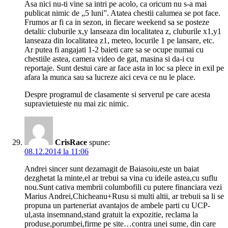
Asa nici nu-ti vine sa intri pe acolo, ca oricum nu s-a mai
publicat nimic de „5 luni”. Atatea chestii calumea se pot face.
Frumos ar fi ca in sezon, in fiecare weekend sa se posteze
detalii: cluburile x,y lanseaza din localitatea z, cluburile x1,y1
lanseaza din localitatea z1, meteo, locurile 1 pe lansare, etc.
Ar putea fi angajati 1-2 baieti care sa se ocupe numai cu
chestiile astea, camera video de gat, masina si da-i cu
reportaje. Sunt destui care ar face asta in loc sa plece in exil pe
afara la munca sau sa lucreze aici ceva ce nu le place.
Despre programul de clasamente si serverul pe care acesta
supravietuieste nu mai zic nimic.
CrisRace
spune:
08.12.2014 la 11:06
Andrei sincer sunt dezamagit de Baiasoiu,este un baiat
dezghetat la minte,el ar trebui sa vina cu ideile astea,cu suflu
nou.Sunt cativa membrii columbofili cu putere financiara vezi
Marius Andrei,Chicheanu+Rusu si multi altii, ar trebuii sa li se
propuna un parteneriat avantajos de ambele parti cu UCP-
ul,asta insemnand,stand gratuit la expozitie, reclama la
produse,porumbei,firme pe site…contra unei sume, din care