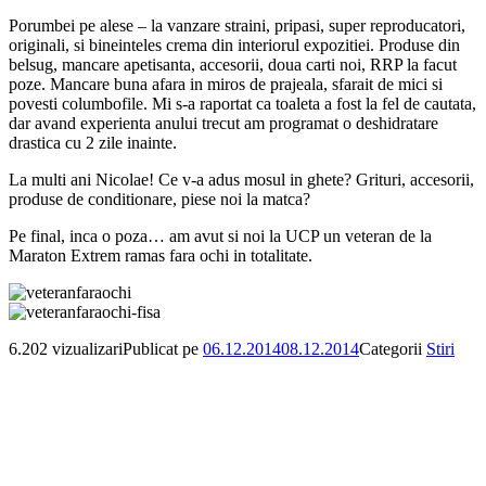
Porumbei pe alese – la vanzare straini, pripasi, super reproducatori,
originali, si bineinteles crema din interiorul expozitiei. Produse din
belsug, mancare apetisanta, accesorii, doua carti noi, RRP la facut
poze. Mancare buna afara in miros de prajeala, sfarait de mici si
povesti columbofile. Mi s-a raportat ca toaleta a fost la fel de cautata,
dar avand experienta anului trecut am programat o deshidratare
drastica cu 2 zile inainte.
La multi ani Nicolae! Ce v-a adus mosul in ghete? Grituri, accesorii,
produse de conditionare, piese noi la matca?
Pe final, inca o poza… am avut si noi la UCP un veteran de la
Maraton Extrem ramas fara ochi in totalitate.
6.202 vizualizari
Publicat pe
06.12.2014
08.12.2014
Categorii
Stiri