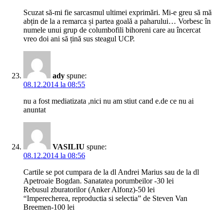
Scuzat să-mi fie sarcasmul ultimei exprimări. Mi-e greu să mă
abțin de la a remarca și partea goală a paharului… Vorbesc în
numele unui grup de columbofili bihoreni care au încercat
vreo doi ani să țină sus steagul UCP.
ady
spune:
08.12.2014 la 08:55
nu a fost mediatizata ,nici nu am stiut cand e.de ce nu ai
anuntat
VASILIU
spune:
08.12.2014 la 08:56
Cartile se pot cumpara de la dl Andrei Marius sau de la dl
Apetroaie Bogdan. Sanatatea porumbeilor -30 lei
Rebusul zburatorilor (Anker Alfonz)-50 lei
“Imperecherea, reproductia si selectia” de Steven Van
Breemen-100 lei