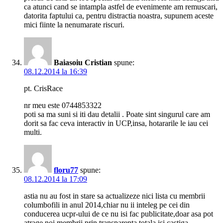
ca atunci cand se intampla astfel de evenimente am remuscari,
datorita faptului ca, pentru distractia noastra, supunem aceste
mici fiinte la nenumarate riscuri.
Baiasoiu Cristian
spune:
08.12.2014 la 16:39
pt. CrisRace
nr meu este 0744853322
poti sa ma suni si iti dau detalii . Poate sint singurul care am
dorit sa fac ceva interactiv in UCP,insa, hotararile le iau cei
multi.
floru77
spune:
08.12.2014 la 17:09
astia nu au fost in stare sa actualizeze nici lista cu membrii
columbofili in anul 2014,chiar nu ii inteleg pe cei din
conducerea ucpr-ului de ce nu isi fac publicitate,doar asa pot
atrage noi membrii,prin transparenta totala isi castiga