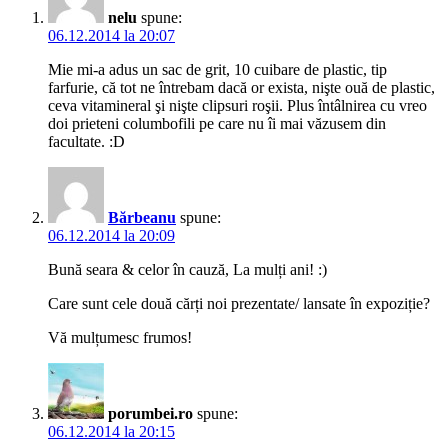
nelu
spune:
06.12.2014 la 20:07
Mie mi-a adus un sac de grit, 10 cuibare de plastic, tip
farfurie, că tot ne întrebam dacă or exista, nişte ouă de plastic,
ceva vitamineral şi nişte clipsuri roşii. Plus întâlnirea cu vreo
doi prieteni columbofili pe care nu îi mai văzusem din
facultate. :D
Bărbeanu
spune:
06.12.2014 la 20:09
Bună seara & celor în cauză, La mulți ani! :)
Care sunt cele două cărți noi prezentate/ lansate în expoziție?
Vă mulțumesc frumos!
porumbei.ro
spune:
06.12.2014 la 20:15