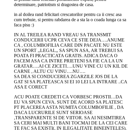
determinare, patriotism si dragostea de casa.
in al doilea rand felicitari crescatorilor pentru ca ii cresc asa
cum trebuie, si pentru rabdarea de a sta la o coada lunga ca sa
faca pisu :)
IN AL TREILEA RAND VREAU SA TRANSMIT
CONDUCERII UCPR CEVA CE STIE DEJA….ANUME
CA , COLUMBOFILIA CARE DIN PACATE NU ESTE
UN SPORT ,,LEGAL,, SA SPUN ASA, AR TREBUI SA
POATA FI PRACTICATA GRATIS. ADICA DACA O
FACEM ASA CA INTRE PRIETENI SA FIE CA LA UN
GRATAR….AI CE ZICETI….UNU VINE CU UN KIL DE
CARNE , ALTU CU VINU….NU….
SA DEA SI CONDUCEREA ZGARZILE JOS DE LA
GAT SI SA PLATEASCA SI EI 10 LEI LA INTRARE ..CA
ASA E CORECT
ACU POATE CREDETI CA VORBESC PROSTII…DA
EU VA SPUN CEVA. SUNT DE ACORD SA PLATESC
PT PLACEREA ASTA NUMITA COLUMBOFILIE , DA
DACA LUCRURILE SUNT SERIOASE
,TRANSPARENTE SI DE VIITOR. SA AI NESIMTIREA
SA CERI MAI MULTI BANI TOCMAI DE LA CEI CARE
TE FAC SA EXISTI(, IN ILEGALITATE BINEINTELES).