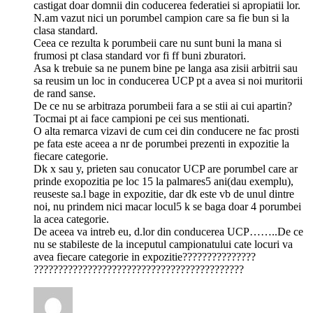
castigat doar domnii din coducerea federatiei si apropiatii lor.
N.am vazut nici un porumbel campion care sa fie bun si la
clasa standard.
Ceea ce rezulta k porumbeii care nu sunt buni la mana si
frumosi pt clasa standard vor fi ff buni zburatori.
Asa k trebuie sa ne punem bine pe langa asa zisii arbitrii sau
sa reusim un loc in conducerea UCP pt a avea si noi muritorii
de rand sanse.
De ce nu se arbitraza porumbeii fara a se stii ai cui apartin?
Tocmai pt ai face campioni pe cei sus mentionati.
O alta remarca vizavi de cum cei din conducere ne fac prosti
pe fata este aceea a nr de porumbei prezenti in expozitie la
fiecare categorie.
Dk x sau y, prieten sau conucator UCP are porumbel care ar
prinde exopozitia pe loc 15 la palmares5 ani(dau exemplu),
reuseste sa.l bage in expozitie, dar dk este vb de unul dintre
noi, nu prindem nici macar locul5 k se baga doar 4 porumbei
la acea categorie.
De aceea va intreb eu, d.lor din conducerea UCP……..De ce
nu se stabileste de la inceputul campionatului cate locuri va
avea fiecare categorie in expozitie???????????????
???????????????????????????????????????????