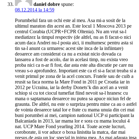
daniel dobre
spune:
08.12.2014 la 14:59
Porumbelul fara un ochi este al meu. Asa mi-a sosit de la
ultimul maraton din acest an. Este locul 1 Moscova 2013 pe
centrul Corabia (UCPR+FCPR Oltenia). Nu am vrut sa-l
mediatizez la timpul respectiv (de altfel, nu as fi facut-o nici
acum daca Andrei nu-l posta aici, ii multumesc pentru asta si
tin sa-l anunt ca urmaresc acest site inca de la infiintare)
deoarece am considerat ca nu a existat nicio dovada ca
lansarea a fost de acolo, dar in acelasi timp, nu exista vreo
proba nici ca n-ar fi fost, dar asta este alta discutie pe care nu
vreau s-o aprofundez. Important este ca el si-a facut treaba si a
venit primul pe zona de la acel concurs. Fratele sau de cuib a
reusit sa faca norma la Mare Fond in 2011 pe Croatia iar in
2012 pe Ucraina, iar la derby Donets’k din acel an a venit
schiop si cu tot ciocul tumefiat fiind nevoit sa-l hranesc cu
mana o saptamana deoarece nu putea sa apuce niciun fel de
graunta. De altfel, nu este o surpriza pentru mine ca au o astfel
de vointa deoarece tatal lor e frate cu mama unuia din cei mai
buni porumbei ai mei, campion national UCP si participant la
Balcaniada in 2013, iar mama lor e sora cu mama locului 4
nat. UCP Mare Fond yearling 2014. Toate aceste lucruri,
coroborate, ii vor aduce o boxa linistita la matca, dar mai
presus de asta un loc special in inima mea. As mai adauga insa