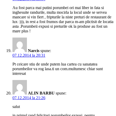
Au fost parca mai putini porumbei ori mai liber in fata si
inghesuite randurile, multa mocirla la locul unde se servea
mancare si vin fiert , fripturile la niste preturi de restaurant de
lux :))), in rest a fost frumos dar parca m-am plictisit de locatia
asta .Porumbeii expusi si preturile ok la produse au fost un
mare plus !
Narcis
spune:
07.12.2014 la 20:31
Pt ceicare stiu de unde putem lua cartea cu sanatatea
porumbeilor va rog lasa.ti un com.multumesc chiar sunt
interesat
ALIN BARBU
spune:
07.12.2014 la 21:26
salut
in primul rand felicitari porumbeilor expusi, pentru