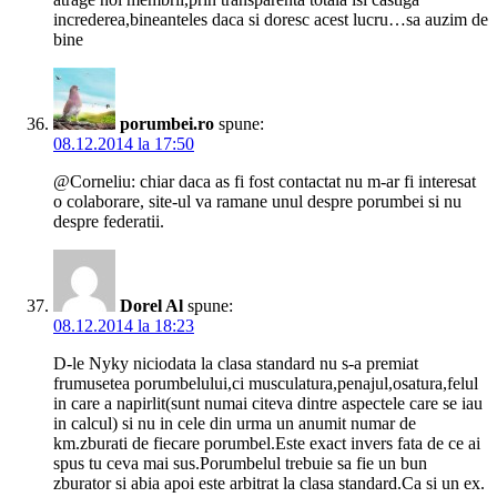
increderea,bineanteles daca si doresc acest lucru…sa auzim de
bine
porumbei.ro
spune:
08.12.2014 la 17:50
@Corneliu: chiar daca as fi fost contactat nu m-ar fi interesat
o colaborare, site-ul va ramane unul despre porumbei si nu
despre federatii.
Dorel Al
spune:
08.12.2014 la 18:23
D-le Nyky niciodata la clasa standard nu s-a premiat
frumusetea porumbelului,ci musculatura,penajul,osatura,felul
in care a napirlit(sunt numai citeva dintre aspectele care se iau
in calcul) si nu in cele din urma un anumit numar de
km.zburati de fiecare porumbel.Este exact invers fata de ce ai
spus tu ceva mai sus.Porumbelul trebuie sa fie un bun
zburator si abia apoi este arbitrat la clasa standard.Ca si un ex.