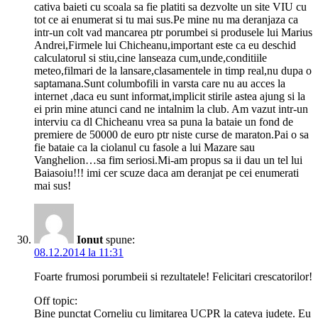
cativa baieti cu scoala sa fie platiti sa dezvolte un site VIU cu
tot ce ai enumerat si tu mai sus.Pe mine nu ma deranjaza ca
intr-un colt vad mancarea ptr porumbei si produsele lui Marius
Andrei,Firmele lui Chicheanu,important este ca eu deschid
calculatorul si stiu,cine lanseaza cum,unde,conditiile
meteo,filmari de la lansare,clasamentele in timp real,nu dupa o
saptamana.Sunt columbofili in varsta care nu au acces la
internet ,daca eu sunt informat,implicit stirile astea ajung si la
ei prin mine atunci cand ne intalnim la club. Am vazut intr-un
interviu ca dl Chicheanu vrea sa puna la bataie un fond de
premiere de 50000 de euro ptr niste curse de maraton.Pai o sa
fie bataie ca la ciolanul cu fasole a lui Mazare sau
Vanghelion…sa fim seriosi.Mi-am propus sa ii dau un tel lui
Baiasoiu!!! imi cer scuze daca am deranjat pe cei enumerati
mai sus!
Ionut
spune:
08.12.2014 la 11:31
Foarte frumosi porumbeii si rezultatele! Felicitari crescatorilor!
Off topic:
Bine punctat Corneliu cu limitarea UCPR la cateva judete. Eu