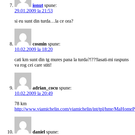
ionut
spune:
29.01.2009 la 21:53
si eu sunt din turda…la ce ora?
cosmin
spune:
10.02.2009 la 18:20
cati km sunt din tg mures pana la turda?!??!lasati-mi raspuns
va rog cei care stiti!
adrian_cocu
spune:
10.02.2009 la 20:49
78 km
http://www.viamichelin.com/viamichelin/int/tpl/hme/MaHome
daniel
spune: