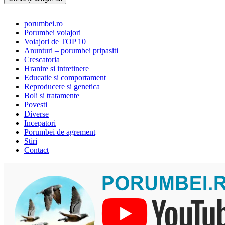
Porumbei.ro
Enciclopedia porumbelului
porumbei.ro
Porumbei voiajori
Voiajori de TOP 10
Anunturi – porumbei pripasiti
Crescatoria
Hranire si intretinere
Educatie si comportament
Reproducere si genetica
Boli si tratamente
Povesti
Diverse
Incepatori
Porumbei de agrement
Stiri
Contact