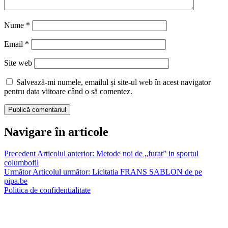
Nume
*
Email
*
Site web
Salvează-mi numele, emailul și site-ul web în acest navigator
pentru data viitoare când o să comentez.
Navigare în articole
Precedent
Articolul anterior:
Metode noi de „furat” in sportul
columbofil
Următor
Articolul următor:
Licitatia FRANS SABLON de pe
pipa.be
Politica de confidentialitate