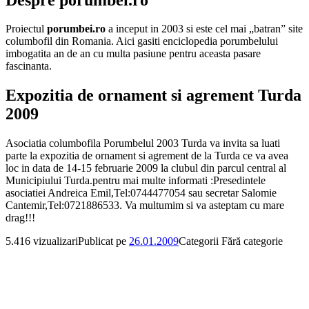
Proiectul
porumbei.ro
a inceput in 2003 si este cel mai „batran” site
columbofil din Romania. Aici gasiti enciclopedia porumbelului
imbogatita an de an cu multa pasiune pentru aceasta pasare
fascinanta.
Expozitia de ornament si agrement Turda
2009
Asociatia columbofila Porumbelul 2003 Turda va invita sa luati
parte la expozitia de ornament si agrement de la Turda ce va avea
loc in data de 14-15 februarie 2009 la clubul din parcul central al
Municipiului Turda.pentru mai multe informati :Presedintele
asociatiei Andreica Emil,Tel:0744477054 sau secretar Salomie
Cantemir,Tel:0721886533. Va multumim si va asteptam cu mare
drag!!!
5.416 vizualizari
Publicat pe
26.01.2009
Categorii
Fără categorie