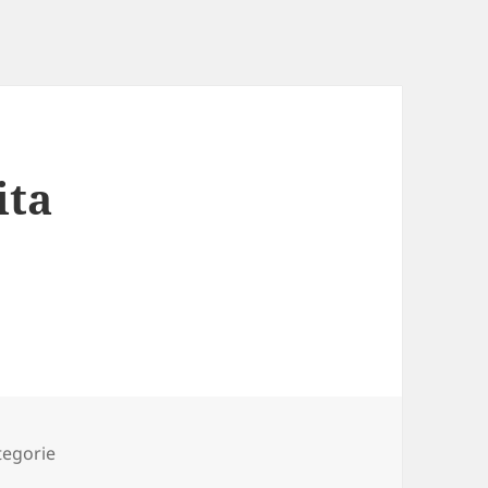
ita
ii
tegorie