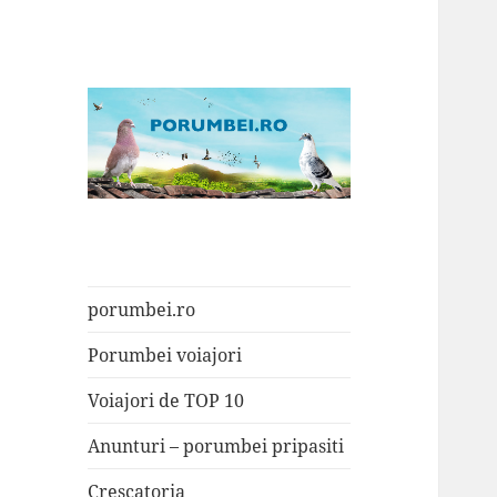
Porumbei.ro
Enciclopedia porumbelului
porumbei.ro
Porumbei voiajori
Voiajori de TOP 10
Anunturi – porumbei pripasiti
Crescatoria