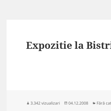
Expozitie la Bistr
Publicat
Categor
3.342 vizualizari
04.12.2008
Fără ca
pe