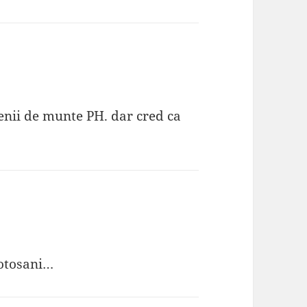
lenii de munte PH. dar cred ca
botosani…