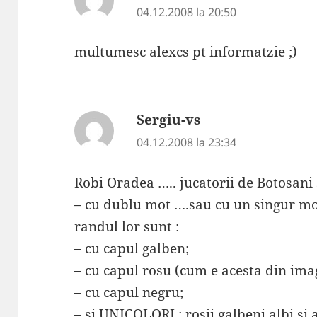
04.12.2008 la 20:50
multumesc alexcs pt informatzie ;)
Sergiu-vs
spune:
04.12.2008 la 23:34
Robi Oradea ….. jucatorii de Botosani 
– cu dublu mot ….sau cu un singur mot(s
randul lor sunt :
– cu capul galben;
– cu capul rosu (cum e acesta din ima
– cu capul negru;
– si UNICOLORI : rosii,galbeni,albi si