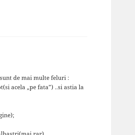
sunt de mai multe feluri :
i acela „pe fata”) ..si astia la
gine);
 albastri(mai rar) ……