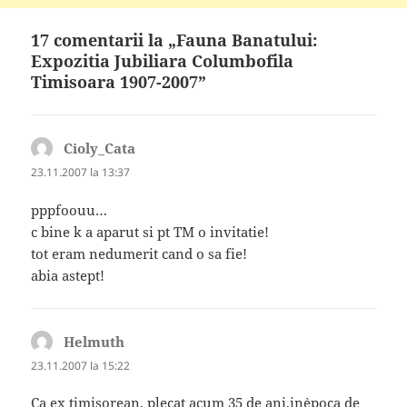
17 comentarii la „Fauna Banatului:
Expozitia Jubiliara Columbofila
Timisoara 1907-2007”
Cioly_Cata
spune:
23.11.2007 la 13:37
pppfoouu…
c bine k a aparut si pt TM o invitatie!
tot eram nedumerit cand o sa fie!
abia astept!
Helmuth
spune:
23.11.2007 la 15:22
Ca ex timisorean, plecat acum 35 de ani,in`epoca de