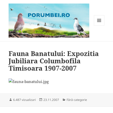
MENIU
ȘI
WIDGET-
Porumbei.ro
URI
Fauna Banatului: Expozitia
Jubiliara Columbofila
Timisoara 1907-2007
Publicat
Categorii
6.487 vizualizari
23.11.2007
Fără categorie
pe