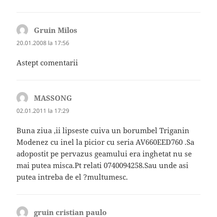
Gruin Milos
spune:
20.01.2008 la 17:56
Astept comentarii
MASSONG
spune:
02.01.2011 la 17:29
Buna ziua ,ii lipseste cuiva un borumbel Triganin
Modenez cu inel la picior cu seria AV660EED760 .Sa
adopostit pe pervazus geamului era inghetat nu se
mai putea misca.Pt relati 0740094258.Sau unde asi
putea intreba de el ?multumesc.
gruin cristian paulo
spune: