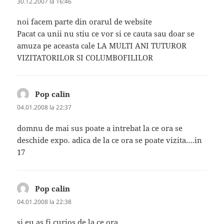
30.12.2007 la 16:46
noi facem parte din orarul de website
Pacat ca unii nu stiu ce vor si ce cauta sau doar se
amuza pe aceasta cale LA MULTI ANI TUTUROR
VIZITATORILOR SI COLUMBOFILILOR
Pop calin
spune:
04.01.2008 la 22:37
domnu de mai sus poate a intrebat la ce ora se
deschide expo. adica de la ce ora se poate vizita….in
17
Pop calin
spune:
04.01.2008 la 22:38
si eu as fi curios de la ce ora