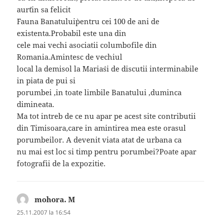
aur`tin sa felicit
`Fauna Banatului`pentru cei 100 de ani de
existenta.Probabil este una din
cele mai vechi asociatii columbofile din
Romania.Amintesc de vechiul
local la demisol la `Maria`si de discutii interminabile
in piata de pui si
porumbei ,in toate limbile Banatului ,duminca
dimineata.
Ma tot intreb de ce nu apar pe acest site contributii
din Timisoara,care in amintirea mea este orasul
porumbeilor. A devenit viata atat de urbana ca
nu mai est loc si timp pentru porumbei?Poate apar
fotografii de la expozitie.
mohora. M
spune:
25.11.2007 la 16:54