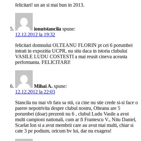
felicitari! un an si mai bun in 2013.
ionutstancila
spune:
12.12.2012 la 19:32
felicitari domnului OLTEANU FLORIN pt cei 6 porumbei
intrati in expozitia UCPR, nu stiu daca in istoria clubului
VASILE LUDU COSTESTI a mai reusit cineva aceasta
performanta. FELICITARI!
Mihai A.
spune:
12.12.2012 la 22:03
Stancila nu mai vb fara sa stii, ca cine nu stie crede si-si face o
parere nepotrivita despre clubul nostru, Olteanu are 5
porumbei (doar) prezenti nu 6 , clubul Ludu Vasile a avut
multi campioni nationali, cum ar fi Frantescu V., Nitu Daniel,
Scarlat Ion si a avut membrii care au avut mai multi, chiar si
cate 3 pe podium, oricum bv lui, dar nu exagera!