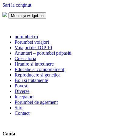
Sari la conținut
Meniu și widget-uri
Porumbei.ro
Enciclopedia porumbelului
porumbei.ro
Porumbei voiajori
Voiajori de TOP 10
Anunturi – porumbei pripasiti
Crescatoria
Hranire si intretinere
Educatie si comportament
Reproducere si genetica
Boli si tratamente
Povesti
Diverse
Incepatori
Porumbei de agrement
Stiri
Contact
Cauta