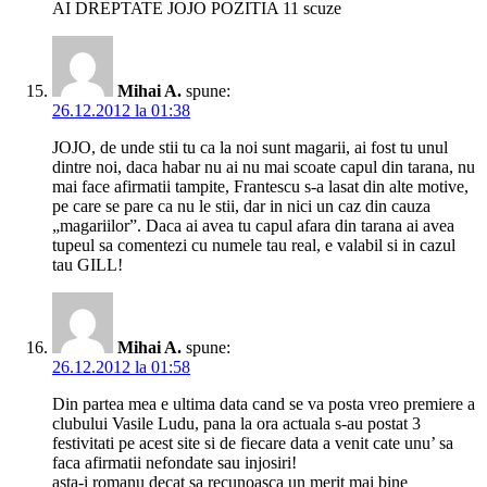
AI DREPTATE JOJO POZITIA 11 scuze
Mihai A.
spune:
26.12.2012 la 01:38
JOJO, de unde stii tu ca la noi sunt magarii, ai fost tu unul
dintre noi, daca habar nu ai nu mai scoate capul din tarana, nu
mai face afirmatii tampite, Frantescu s-a lasat din alte motive,
pe care se pare ca nu le stii, dar in nici un caz din cauza
„magariilor”. Daca ai avea tu capul afara din tarana ai avea
tupeul sa comentezi cu numele tau real, e valabil si in cazul
tau GILL!
Mihai A.
spune:
26.12.2012 la 01:58
Din partea mea e ultima data cand se va posta vreo premiere a
clubului Vasile Ludu, pana la ora actuala s-au postat 3
festivitati pe acest site si de fiecare data a venit cate unu’ sa
faca afirmatii nefondate sau injosiri!
asta-i romanu decat sa recunoasca un merit mai bine