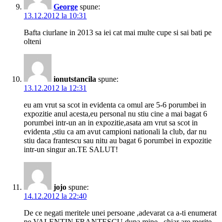
George
spune:
13.12.2012 la 10:31
Bafta ciurlane in 2013 sa iei cat mai multe cupe si sai bati pe
olteni
ionutstancila
spune:
13.12.2012 la 12:31
eu am vrut sa scot in evidenta ca omul are 5-6 porumbei in
expozitie anul acesta,eu personal nu stiu cine a mai bagat 6
porumbei intr-un an in expozitie,asata am vrut sa scot in
evidenta ,stiu ca am avut campioni nationali la club, dar nu
stiu daca frantescu sau nitu au bagat 6 porumbei in expozitie
intr-un singur an.TE SALUT!
jojo
spune:
14.12.2012 la 22:40
De ce negati meritele unei persoane ,adevarat ca a-ti enumerat
pe VALENTIN FRANTESCU,dupa mine , chiar are merite