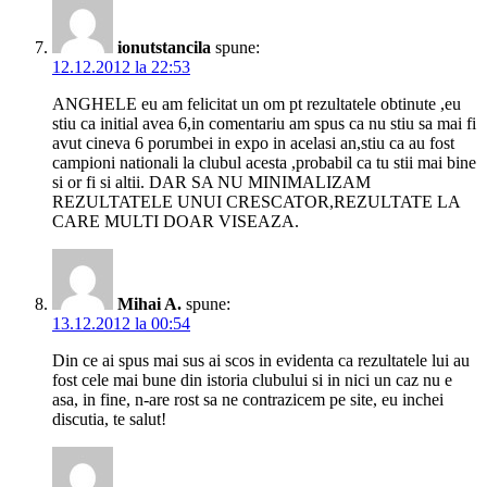
ionutstancila
spune:
12.12.2012 la 22:53
ANGHELE eu am felicitat un om pt rezultatele obtinute ,eu
stiu ca initial avea 6,in comentariu am spus ca nu stiu sa mai fi
avut cineva 6 porumbei in expo in acelasi an,stiu ca au fost
campioni nationali la clubul acesta ,probabil ca tu stii mai bine
si or fi si altii. DAR SA NU MINIMALIZAM
REZULTATELE UNUI CRESCATOR,REZULTATE LA
CARE MULTI DOAR VISEAZA.
Mihai A.
spune:
13.12.2012 la 00:54
Din ce ai spus mai sus ai scos in evidenta ca rezultatele lui au
fost cele mai bune din istoria clubului si in nici un caz nu e
asa, in fine, n-are rost sa ne contrazicem pe site, eu inchei
discutia, te salut!