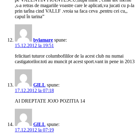
,s-a retras de magariile voastre care le aplicati,va jucati cu p-la
prin tarîna cind VALI.F .vroia sa faca ceva ,pentru cei cu,,
capul în tarina”
bylamare
spune:
15.12.2012 la 19:51
felicitari tuturor columbofililor de la acest club nu numai
castigatorilor.toti au muncit pt acest sport.vant in pene in 2013
GILL
spune:
17.12.2012 la 07:18
AI DREPTATE JOJO POZITIA 14
GILL
spune:
17.12.2012 la 07:19