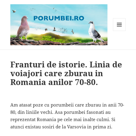
MENIU
ȘI
WIDGET-
Porumbei.ro
URI
Franturi de istorie. Linia de
voiajori care zburau in
Romania anilor 70-80.
Am atasat poze cu porumbeii care zburau in anii 70-
80, din liniile vechi. Asa porumbei fasonati au
reprezentat Romania pe cele mai inalte culmi. Si
atunci existau sosiri de la Varsovia in prima zi.