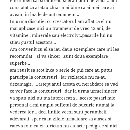
Porumbeii sai straluceau si erau plini de viata …am
constatat ca aratau chiar mai bine ca ai mei care ai
aveam in lazile de antrenament ..
In urma discutiei cu crescatorul am aflat ca el nu
mai aplicase nici un tratament de vreo 12 ani, de
vitamine , minerale sau electrolyt..pasarile lui nu
stiau gustul acestora ..
Am convenit cu el sa iau daua exemplare care mi lea
recomndat .. si va sincer ..sunt doua exemplare
superbe ..
am reusit sa scot inca o serie de pui care au putut
participa la concursuri ..iar rezltatele nu m-au
dezamagit . …astept anul acesta cu nerabdare sa vad
ce vor face la concursuri ..dar la urma urmei sincer
va spun nici nu ma intereseaza …aceste pasari mie
personal a-mi umplu sufletul de bucurie numai la
vederea lor .. deci liniile vechi sunt porumbeii
adevarati .sper ca in zilele urmatoare sa atasez si
cateva foto cu ei ..oricum nu au acte pedigree si nici