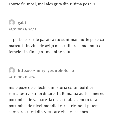
Foarte frumosi, mai ales guta din ultima poza :D
gabi
spune:
24.01.2012 la 20:11
superbe pasarile pacat ca nu sunt mai multe poze cu
masculi.. in ziua de azi:)) masculii arata mai mult a
femele.. in fine :) numai bine salut
http://cosminyry.sunphoto.ro
spune:
24.01.2012 la 20:49
niste poze de colectie din istoria columbofiliei
romanesti ,extraordinare. In Romania au fost mereu
porumbei de valoare ,la ora actuala avem in tara
porumbei de nivel mondial care oricand ii putem
compara cu cei din vest care zboara celebra