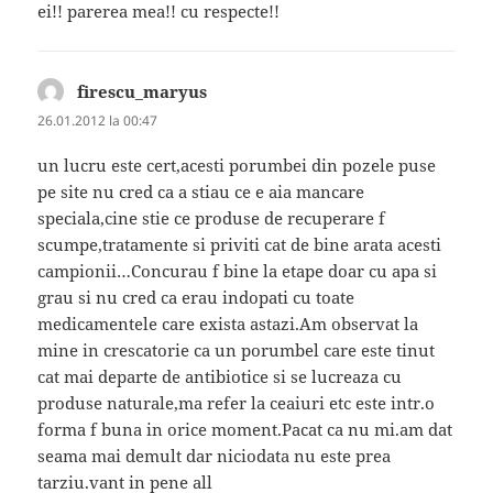
ei!! parerea mea!! cu respecte!!
firescu_maryus
spune:
26.01.2012 la 00:47
un lucru este cert,acesti porumbei din pozele puse
pe site nu cred ca a stiau ce e aia mancare
speciala,cine stie ce produse de recuperare f
scumpe,tratamente si priviti cat de bine arata acesti
campionii…Concurau f bine la etape doar cu apa si
grau si nu cred ca erau indopati cu toate
medicamentele care exista astazi.Am observat la
mine in crescatorie ca un porumbel care este tinut
cat mai departe de antibiotice si se lucreaza cu
produse naturale,ma refer la ceaiuri etc este intr.o
forma f buna in orice moment.Pacat ca nu mi.am dat
seama mai demult dar niciodata nu este prea
tarziu.vant in pene all