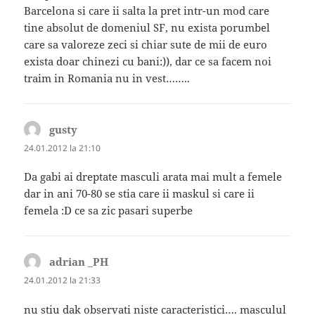
Barcelona si care ii salta la pret intr-un mod care
tine absolut de domeniul SF, nu exista porumbel
care sa valoreze zeci si chiar sute de mii de euro
exista doar chinezi cu bani:)), dar ce sa facem noi
traim in Romania nu in vest……..
gusty
spune:
24.01.2012 la 21:10
Da gabi ai dreptate masculi arata mai mult a femele
dar in ani 70-80 se stia care ii maskul si care ii
femela :D ce sa zic pasari superbe
adrian _PH
spune:
24.01.2012 la 21:33
nu stiu dak observati niste caracteristici…. masculul