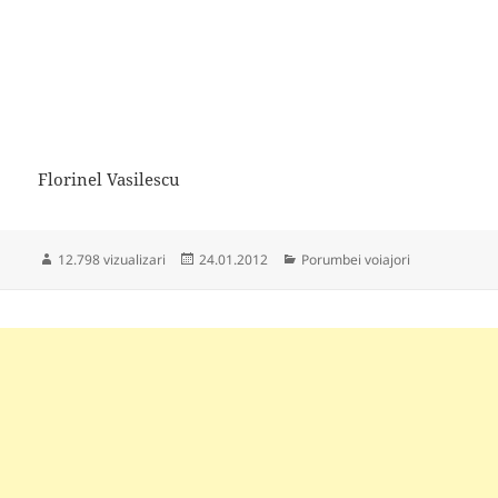
Florinel Vasilescu
Publicat
Categorii
12.798 vizualizari
24.01.2012
Porumbei voiajori
pe