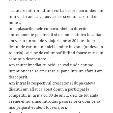
25.01.2012 la 20:53
..salutare tuturor …fiind vorba despre porumbei din
linii vechi am sa va povestesc si eu un caz trait de
mine ..
in deplasarile mele cu porumbeii la diferite
antrenamente pe directii si distante …intro localitate
am vazut un stol de voiajori aprox 30 buc ..lucru
destul de rar intalnit aici la mine in zona (undeva in
Austria) ..aici nr de columbofili fiind foarte mic si in
continua descrestere ..
Am cautat imediat cu ochii sa vad unde anume
intentioneaza sa aterizeze si pana intr-un sfarsit am
descoperit.
Am intrat la respectivul crescator si dupa cateva
discutii am aflat ca acest domn a participat la
competitii in urma cu 30 de ani … deci de tot atata
vreme el nu a mai introdus pasari noi ci doar ce sa
mai pripasit evident tot voiajori.