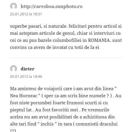
http://raresboa.sunphoto.ro
spune:
25.01.2012 la 18:31
superbe pasari, si naturale. felicitari pentru articol si
mai asteptam articole de genul, chiar si interviuri cu
cei ce au pus bazele columbofiliei in ROMANIA. sunt
convins ca avem de invatat cu totii de la ei
dieter
spune:
25.01.2012 la 18:46
Ma amintesc de voiajorii care i-am avut din linea ”
Nea Horneac ” ( sper ca am scris bine numele ? ) . Au
fost niste porumbei foarte frumosi scurti si cu
pieptul lat . Au fost favoritii mei . Pe vremurile
acelea nu am avut posibilitati de a achizitiona din
alte tari find ” inchis ” in tara ( comunistii dracului
!!!)