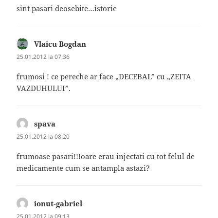
sint pasari deosebite…istorie
Vlaicu Bogdan
spune:
25.01.2012 la 07:36
frumosi ! ce pereche ar face „DECEBAL” cu „ZEITA
VAZDUHULUI”.
spava
spune:
25.01.2012 la 08:20
frumoase pasari!!!oare erau injectati cu tot felul de
medicamente cum se antampla astazi?
ionut-gabriel
spune:
25.01.2012 la 09:13