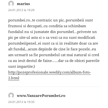
marius
spune:
24.01.2012 la 19:29
porumbei.ro..te contrazic un pic..porumbeii sunt
frumosi si decupati..cu conditia sa schimbam
fundalul nu si jumatate din porumbel…priveste un
pic pe site-ul asta si o sa vezi ca nu sunt modificati
porumbeiipenel..ei sunt ca si in realitate doar ca are
alt fundal,..acum depinde de cine le face pozele..eu
am urmarit sa fie porumbelul cat mai natural si cred
ca au iesit destul de faine……dar ca de obicei parerile
sunt impartite;)
http://pozeprofesionale.weebly.com/album-foto-
2.html
www.VanzarePorumbei.ro
spune:
24.01.2012 la 19:33