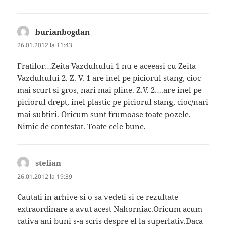
burianbogdan
spune:
26.01.2012 la 11:43
Fratilor…Zeita Vazduhului 1 nu e aceeasi cu Zeita
Vazduhului 2. Z. V. 1 are inel pe piciorul stang, cioc
mai scurt si gros, nari mai pline. Z.V. 2….are inel pe
piciorul drept, inel plastic pe piciorul stang, cioc/nari
mai subtiri. Oricum sunt frumoase toate pozele.
Nimic de contestat. Toate cele bune.
stelian
spune:
26.01.2012 la 19:39
Cautati in arhive si o sa vedeti si ce rezultate
extraordinare a avut acest Nahorniac.Oricum acum
cativa ani buni s-a scris despre el la superlativ.Daca