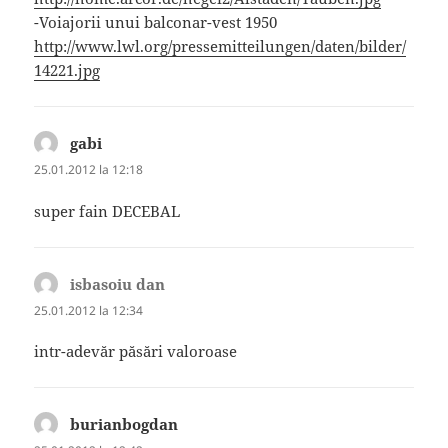
-Voiajorii unui balconar-vest 1950
http://www.lwl.org/pressemitteilungen/daten/bilder/
14221.jpg
gabi
spune:
25.01.2012 la 12:18
super fain DECEBAL
isbasoiu dan
spune:
25.01.2012 la 12:34
intr-adevăr păsări valoroase
burianbogdan
spune: