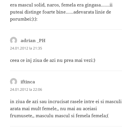
era mascul solid, naros, femela era gingasa…….ii
puteai distinge foarte bine……adevarata linie de
porumbei:):):
adrian _PH
spune:
24.01.2012 la 21:35
ceea ce inj ziua de azi nu prea mai vezi:)
iftinca
spune:
24.01.2012 la 22:06
in ziua de azi sau incrucisat rasele intre ei si masculi
arata mai mult femele,, nu mai au aceiasi
frumusete,, masculu mascul si femela femela;(