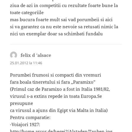
ziua de azi in competitii cu rezultate foarte bune la
toate categoriile
mas bucura foarte mult sai vad porumbeii si aici
si va garantez ca nu este nevoie sa retusati nimic la
nici un exemplar doar sa schimbati fundalu
felix d 'alsace
spune:
25.01.2012 la 11:46
Porumbei frumosi si compacti din vremuri
fara boala tineretului si fara „Paramixo”
(Primul caz de Paramixo a fost in Italia 1981/82,
virusul s-a extins repede in toata Europa.Se
presupune
ca virusul a ajuns din Egipt via Malta in Italia)
Pentru comparatie:
-Voiajori 1927:
http://home.arcor.de/hegei2/Alstaden/Tauben.jpg