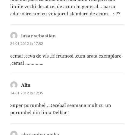
liniile vechi decat cei de acum in general… parca
aduc oarecum cu voiajorul standard de acum… :-??
lazar sebastian
spune:
24.01.2012 la 17:32
cemai ,ceva de vis ,ff frumosi ,cum arata exemplare
,cemai …………..
Alin
spune:
24.01.2012 la 17:35
Super porumbei , Decebal seamana mult cu un
porumbel din linia Delbar !
alexandru neika
spune: