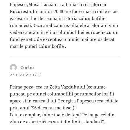
Popescu,Musat Lucian si alti mari crescatori ai
Bucurestiului anilor 70-80 ne fac o mare cinste si asi
gasesc un loc de seama in istoria columbofiliei
romanesti.Daca analizam rezultatele acelor ani vom
vedea ca eram in elita columbofiliei europene,cu un
fond genetic de exceptie,cu nimic mai prejos decat
marile puteri columbofile .
Corbu
spune:
27.01.2012 la 12:38
Prima poza, cea cu Zeita Vazduhului (ce nume
puneau pe atunci columbofilii porumbeilor lor!!!)
apare si in cartea d-lui Georgica Popescu (cea editata
prin anul ’96 daca nu ma insel)!
Fain exemplar, faine toate de fapt! Pe langa cei din
ziua de astazi zici ca sunt din linii „standard”.