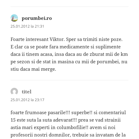
porumbei.ro
spune:
25.01.2012 la 21:31
Foarte interesant Viktor. Sper sa trimiti niste poze.
E clar ca se poate fara medicamente si suplimente
daca ii tinem acasa, insa daca au de zburat mii de km
pe sezon si de stat in masina cu mii de porumbei, nu
stiu daca mai merge.
titel
spune:
25.01.2012 la 23:17
foarte frumoase pasarile!!! superbe!! si comentariul
15 este suta la suta adevarat!!! prea se vad strainii
astia mari experti in columbofilie!! avem si noi
profesorii nostri domnilor, trebuie sa invatam de la