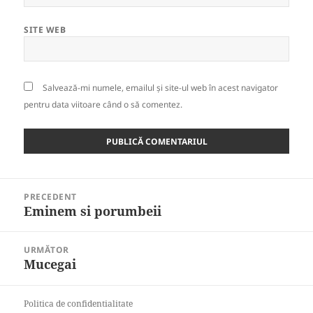
SITE WEB
Salvează-mi numele, emailul și site-ul web în acest navigator
pentru data viitoare când o să comentez.
Navigare
PRECEDENT
în
Eminem si porumbeii
Articolul
articole
anterior:
URMĂTOR
Mucegai
Articolul
următor:
Politica de confidentialitate