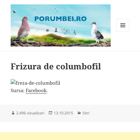
MENIU
ȘI
WIDGET-
Porumbei.ro
URI
Frizura de columbofil
Sursa:
Facebook
.
Publicat
Categorii
2.496 vizualizari
13.10.2015
Stiri
pe