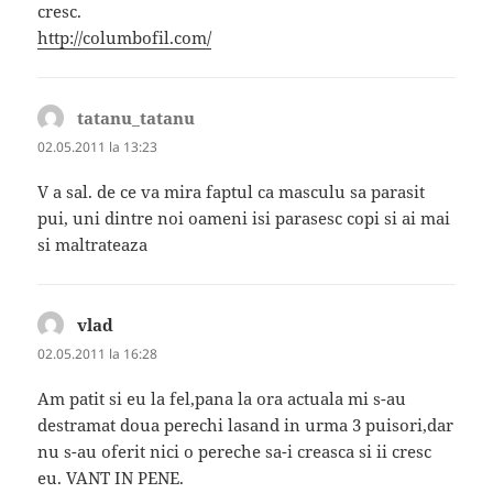
cresc.
http://columbofil.com/
tatanu_tatanu
spune:
02.05.2011 la 13:23
V a sal. de ce va mira faptul ca masculu sa parasit
pui, uni dintre noi oameni isi parasesc copi si ai mai
si maltrateaza
vlad
spune:
02.05.2011 la 16:28
Am patit si eu la fel,pana la ora actuala mi s-au
destramat doua perechi lasand in urma 3 puisori,dar
nu s-au oferit nici o pereche sa-i creasca si ii cresc
eu. VANT IN PENE.