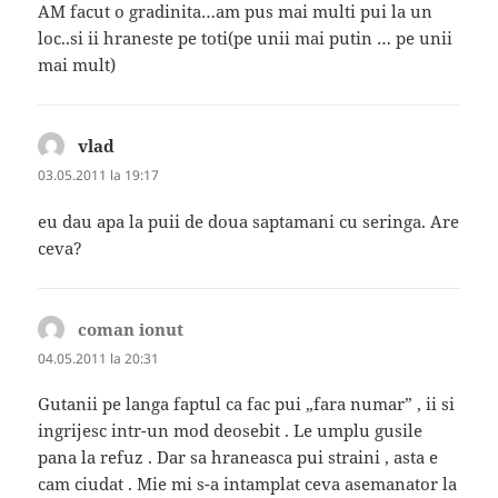
AM facut o gradinita…am pus mai multi pui la un
loc..si ii hraneste pe toti(pe unii mai putin … pe unii
mai mult)
vlad
spune:
03.05.2011 la 19:17
eu dau apa la puii de doua saptamani cu seringa. Are
ceva?
coman ionut
spune:
04.05.2011 la 20:31
Gutanii pe langa faptul ca fac pui „fara numar” , ii si
ingrijesc intr-un mod deosebit . Le umplu gusile
pana la refuz . Dar sa hraneasca pui straini , asta e
cam ciudat . Mie mi s-a intamplat ceva asemanator la