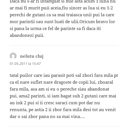
Daca mi s-ar fi intamplat si mie asta acum 1 luna nu
ar mai fi murit puii aceia,fiu sincer as lua si eu 1-2
perechi de gutani ca sa mai traiasca unii pui la care
mor parintii sau sunt luati de ulii.Oricum bravo lor
si pana la urma ce fel de parinte sa fi daca iti
abandonezi puii.
nelutu cluj
spune:
01.05.2011 la 15:47
tatal puilor care iau parasit poti sal zbori fara mila pt
ca el nare suflet nare dragoste de copii lui, zboaral
fara mila, asa am si eu o pereche siau abandonat
pui, ama2 parinti, si iam bagat sub 2 gutani care mai
au ink 2 pui si ii cresc saraci cum pot dar nu
renunta, pe astia 2 ii zbor fara mila desi tot au venit
dar o sai zbor pana no sa mai vina….