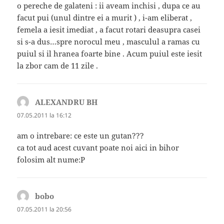
o pereche de galateni : ii aveam inchisi , dupa ce au
facut pui (unul dintre ei a murit ) , i-am eliberat ,
femela a iesit imediat , a facut rotari deasupra casei
si s-a dus…spre norocul meu , masculul a ramas cu
puiul si il hranea foarte bine . Acum puiul este iesit
la zbor cam de 11 zile .
ALEXANDRU BH
spune:
07.05.2011 la 16:12
am o intrebare: ce este un gutan???
ca tot aud acest cuvant poate noi aici in bihor
folosim alt nume:P
bobo
spune:
07.05.2011 la 20:56