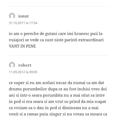
ionut
spune:
31.10.2011 la 17:54
io am o pereche de gutani care imi hranesc puii la
vuiajori se vede ca sunt niste parinti extraordinari
VANT IN PENE
robert
spune:
11.09.2012 la 09:05
ce super si eu am acelasi necaz da numai ca am dat
drumu porumbeilor dupa ce au fost inchisi vreo doi
ani si intr-o seara porumbita nu a mai stiut sa intre
in pod si era seara si am vrut so prind da mia scapat
ca vroiam sa o dau in pod si dimineata nu a mai
venit si a ramas puiu singur si nu vreau sa moara ca