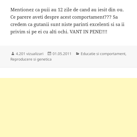
Mentionez ca puii au 12 zile de cand au iesit din ou.
Ce parere aveti despre acest comportament??? Sa
credem ca gutanii sunt niste parinti excelenti si sa ii
privim si pe ei cu alti ochi. VANT IN PENE!!!!
Publicat
Categorii
4.201 vizualizari
01.05.2011
Educatie si comportament
,
pe
Reproducere si genetica