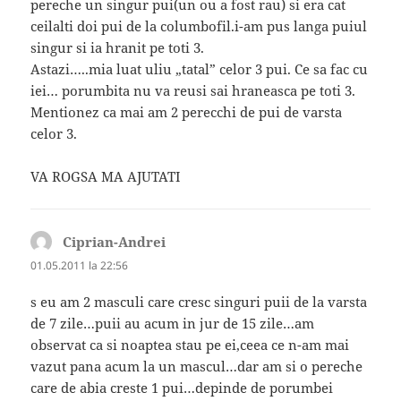
pereche un singur pui(un ou a fost rau) si era cat
ceilalti doi pui de la columbofil.i-am pus langa puiul
singur si ia hranit pe toti 3.
Astazi…..mia luat uliu „tatal” celor 3 pui. Ce sa fac cu
iei… porumbita nu va reusi sai hraneasca pe toti 3.
Mentionez ca mai am 2 perecchi de pui de varsta
celor 3.
VA ROGSA MA AJUTATI
Ciprian-Andrei
spune:
01.05.2011 la 22:56
s eu am 2 masculi care cresc singuri puii de la varsta
de 7 zile…puii au acum in jur de 15 zile…am
observat ca si noaptea stau pe ei,ceea ce n-am mai
vazut pana acum la un mascul…dar am si o pereche
care de abia creste 1 pui…depinde de porumbei