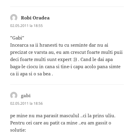
Robi Oradea
spune:
02.05.2011 la 18:55
”Gabi”
Incearca sa ii hranesti tu cu seminte dar nu ai
precizat ce varsta au, eu am crescut foarte multi puii
deci foarte multi sunt expert :)) . Cand le dai apa
baga-le ciocu in cana si tine-i capu acolo pana simte
ca ii apa si o sa bea .
gabi
spune:
02.05.2011 la 18:56
pe mine nu ma parasit masculul ..ci la prins uliu.
Pentru cei care au patit ca mine ..eu am gassit o
solutie: