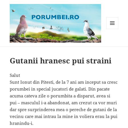
MENIU
ȘI
WIDGET-
Porumbei.ro
URI
Gutanii hranesc pui straini
Salut
Sunt Ionut din Pitesti, de la 7 ani am inceput sa cresc
porumbei in special jucatori de galati. Din pacate
acuma cateva zile o porumbita a disparut, avea si
pui – masculul i-a abandonat, am crezut ca vor muri
dar spre surprinderea mea o pereche de gutani de la
vecinu care mai intrau la mine in voliera erau la pui
hranindu-i.