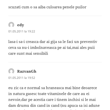
scuzati cum o sa aiba culoarea penele puilor
edy
spune:
01.05.2011 la 19:22
lasa-i sa-i creasca dar ai gija sa le faci un preventiv
ceva sa nu-i imbolnaveasca pe ai tai,mai ales puii
care sunt mai sensibili
RazvanGh
spune:
01.05.2011 la 19:52
eu zic ca e normal sa hraneasca mai bine deoarece
in natura gasesc toate vitaminele de care au ei
nevoie,dar pe acestia care i tinem inchisi si le mai
dam drumu din cand in cand (nu apuca sa isi adune