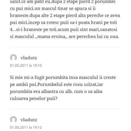
salut.ce am patit eu,dupa 2 etape pierd 2 porumbei
cu pui mici.un mascul tinar se apuca si ii
hraneste.dupa alte 2 etape pierd alta pereche ce avea
pui mici.incep sa rotesc puii sa-i poata hrani pe toti
4…si-i hraneste pe toti.acum puii sint mari,sanatosi
si masculul ,,mama eroina,, are perechea lui cu oua.
vladutz
spune:
01.05.2011 la 19:10
Si mie mi-a fugit porumbita insa masculul ii creste
pe ambii pui.Porumbelul este rosu solzat,iar
porumbita era albastra cu alb, cum o sa aiba
culoarea penelor puii?
vladutz
spune:
01.05.2011 la 19:12