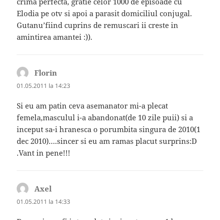
crima perfecta, gratie celor 1000 de episoade cu
Elodia pe otv si apoi a parasit domiciliul conjugal.
Gutanu’fiind cuprins de remuscari ii creste in
amintirea amantei :)).
Florin
spune:
01.05.2011 la 14:23
Si eu am patin ceva asemanator mi-a plecat
femela,masculul i-a abandonat(de 10 zile puii) si a
inceput sa-i hranesca o porumbita singura de 2010(1
dec 2010)….sincer si eu am ramas placut surprins:D
.Vant in pene!!!
Axel
spune:
01.05.2011 la 14:33