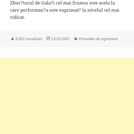
Zbur?torul de Gala?i cel mai frumos este acela la
care performan?a este exprimat? la nivelul cel mai
ridicat.
Publicat
Categorii
8.852 vizualizari
23.02.2007
Porumbei de agrement
pe