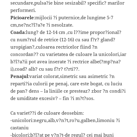
secundare,pulsa?ie bine sesizabil? specific? marilor
performeri.
Picioarele
:mijlocii ?i puternice,de lungime 5-7
cm,ne?nc?l?a?e ?i nesolzate.
Coada
:lung? de 12-14 cm ,cu l??ime propor?ional?
cu num?rul de retrice (12-16) cu sau f?r? gland?
uropigian?,culoarea rectricelor fiind ?n
concordan?? cu varietatea de culoare la unicolori,iar
b?l?a?ii pot avea inserate ?i rectrice albe(?mp?na?
i),coad? alb? cu sau f?r? t?rti??.
Penajul
:variat colorat,simetric sau asimetric ?n
reparti?ia culorii pe penaj, care este bogat, cu luciu
de pan? dens – la liniile ce presteaz? zbor ?n condi?i
de umiditate excesiv? – fin ?i m?t?sos.
Ca variet??i de culoare deosebim:
-unicolori:negru,alb,v?n?t,ro?u,galben,limoniu ?i
castaniu
-bicolori:b?l?at pe v?n?t-de regul? cei mai buni