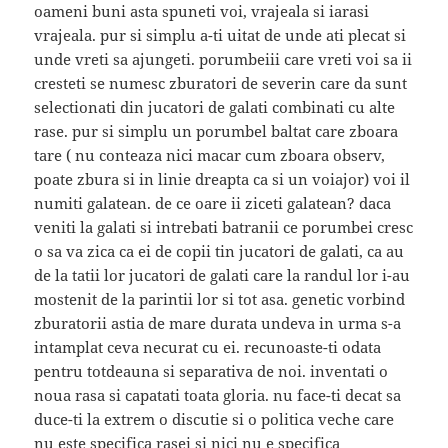
oameni buni asta spuneti voi, vrajeala si iarasi
vrajeala. pur si simplu a-ti uitat de unde ati plecat si
unde vreti sa ajungeti. porumbeiii care vreti voi sa ii
cresteti se numesc zburatori de severin care da sunt
selectionati din jucatori de galati combinati cu alte
rase. pur si simplu un porumbel baltat care zboara
tare ( nu conteaza nici macar cum zboara observ,
poate zbura si in linie dreapta ca si un voiajor) voi il
numiti galatean. de ce oare ii ziceti galatean? daca
veniti la galati si intrebati batranii ce porumbei cresc
o sa va zica ca ei de copii tin jucatori de galati, ca au
de la tatii lor jucatori de galati care la randul lor i-au
mostenit de la parintii lor si tot asa. genetic vorbind
zburatorii astia de mare durata undeva in urma s-a
intamplat ceva necurat cu ei. recunoaste-ti odata
pentru totdeauna si separativa de noi. inventati o
noua rasa si capatati toata gloria. nu face-ti decat sa
duce-ti la extrem o discutie si o politica veche care
nu este specifica rasei si nici nu e specifica