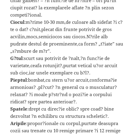
chiar galben? – ?n func?ie de hr?nire – ori pu?in
ciupit rozat? la exemplarele aflate ?n plin sezon
competi?ional.
Ciocul
:m?rime 10-30 mm,de culoare alb sidefat ?i c?
te o dat? c?nit,plecat din frunte potrivit de gros
acvilin,mocs,semiciocos sau ciocos.N?rile alb
pudrate destul de proeminente,ca form? „t?iate” sau
„s?mbure de m?r”.
G?tul
:scurt sau potrivit de ?nalt,?n func?ie de
varietate,ceafa rotunjit?,purtat vetical u?or arcuit
sub cioc,iar unele exemplare cu b?l?.
Pieptul
:bombat,cu stern u?or arcuit,conforma?ie
armonioas? ,pl?cut? ?n general cu o musculatur?
relaxat? ?i moale p?str?nd o pozi?ie a corpului
ridicat? spre partea anterioar?.
Spatele
:drept cu direc?ie oblic? spre coad? bine
dezvoltat ?n echilibru cu structura scheletic?.
Aripile
:propor?ionale cu corpul,purtate deasupra
cozii sau trenate cu 10 remige primare ?i 12 remige