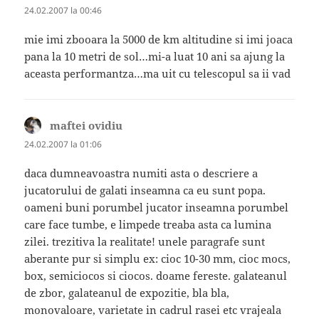
24.02.2007 la 00:46
mie imi zbooara la 5000 de km altitudine si imi joaca
pana la 10 metri de sol…mi-a luat 10 ani sa ajung la
aceasta performantza…ma uit cu telescopul sa ii vad
maftei ovidiu
spune:
24.02.2007 la 01:06
daca dumneavoastra numiti asta o descriere a
jucatorului de galati inseamna ca eu sunt popa.
oameni buni porumbel jucator inseamna porumbel
care face tumbe, e limpede treaba asta ca lumina
zilei. trezitiva la realitate! unele paragrafe sunt
aberante pur si simplu ex: cioc 10-30 mm, cioc mocs,
box, semiciocos si ciocos. doame fereste. galateanul
de zbor, galateanul de expozitie, bla bla,
monovaloare, varietate in cadrul rasei etc vrajeala