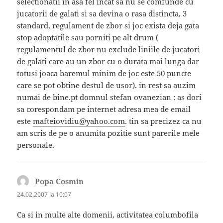
selectionatii in asa fel incat sa nu se comfunde cu
jucatorii de galati si sa devina o rasa distincta, 3
standard, regulament de zbor si joc exista deja gata
stop adoptatile sau porniti pe alt drum (
regulamentul de zbor nu exclude liniile de jucatori
de galati care au un zbor cu o durata mai lunga dar
totusi joaca baremul minim de joc este 50 puncte
care se pot obtine destul de usor). in rest sa auzim
numai de bine.pt domnul stefan ovanezian : as dori
sa corespondam pe internet adresa mea de email
este
mafteiovidiu@yahoo.com
. tin sa precizez ca nu
am scris de pe o anumita pozitie sunt parerile mele
personale.
Popa Cosmin
spune:
24.02.2007 la 10:07
Ca si in multe alte domenii, activitatea columbofila