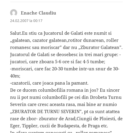
Enache Claudiu
spune:
24.02.2007 la 00:17
Salut.Eu stiu ca Jucatorul de Galati este numit si
„galatean, cazator galatean,rotitor dunarean, roller
romanesc sau moriscar” dar nu „Zburator Galatean”.
Jucatorul de Galati se deosebesc in trei mari grupe: -
jucatori, care zboara 5-6 ore si fac 4-5 tumbe;
-moriscari, care fac 20-30 tumbe intr-un snur de 30-
40m;
-cazatorii, care joaca pana la pamant.
De ce ducem columbofilia romana in jos? Eu sincer
nu ii pot numi columbofili pe cei din Drobeta Turnu
Severin care cresc aceasta rasa, mai bine ar numio
„ZBURATOR DE TURNU SEVERIN”, pt ca sunt atattea
rase de zbor- zburator de Arad,Ciungii de Ploiesti, de
Eger, Tippler, cucii de Budapesta, de Praga etc.
In afara suntem cunoscuti cu „roller romanesc”