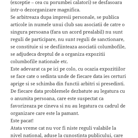
(exceptie – cea cu porumbei calatori) se desfasoara
intr-o dezorganizare magnifica.
Se arbitreaza dupa impresii personale, se publica
articole in numele unui club sau asociatii de catre o
singura persoana (fara un acord prealabil) nu sunt
reguli de participare, nu sunt reguli de sanctionare,
se constituie si se desfiinteaza asociatii columbofile,
se adjudeca dreptul de a organiza expozitii
columbofile nationale etc.
Este adevarat ca pe ici pe colo, cu ocazia expozitiilor
se face cate o sedinta unde de fiecare data ies certuri
aprige si se schimba din functii arbitri si presedinti.
De fiecare data problemele dezbatute au legatura cu
o anumita persoana, care este suspectat ca
favorizeaza pe cineva si nu au legatura cu cadrul de
organizare care este la pamant.
Este pacat!
Atata vreme cat nu vor fi niste reguli valabile la
nivel national, aduse la cunostinta publicului, care