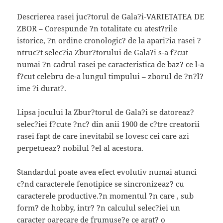
Descrierea rasei juc?torul de Gala?i-VARIETATEA DE
ZBOR – Corespunde ?n totalitate cu atest?rile
istorice, ?n ordine cronologic? de la apari?ia rasei ?
ntruc?t selec?ia Zbur?torului de Gala?i s-a f?cut
numai ?n cadrul rasei pe caracteristica de baz? ce l-a
f?cut celebru de-a lungul timpului – zborul de ?n?l?
ime ?i durat?.
Lipsa jocului la Zbur?torul de Gala?i se datoreaz?
selec?iei f?cute ?nc? din anii 1900 de c?tre creatorii
rasei fapt de care inevitabil se lovesc cei care azi
perpetueaz? nobilul ?el al acestora.
Standardul poate avea efect evolutiv numai atunci
c?nd caracterele fenotipice se sincronizeaz? cu
caracterele productive.?n momentul ?n care , sub
form? de hobby, intr? ?n calculul selec?iei un
caracter oarecare de frumuse?e ce arat? o