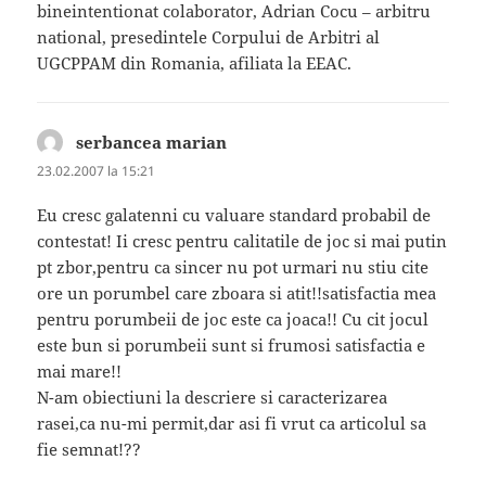
bineintentionat colaborator, Adrian Cocu – arbitru
national, presedintele Corpului de Arbitri al
UGCPPAM din Romania, afiliata la EEAC.
serbancea marian
spune:
23.02.2007 la 15:21
Eu cresc galatenni cu valuare standard probabil de
contestat! Ii cresc pentru calitatile de joc si mai putin
pt zbor,pentru ca sincer nu pot urmari nu stiu cite
ore un porumbel care zboara si atit!!satisfactia mea
pentru porumbeii de joc este ca joaca!! Cu cit jocul
este bun si porumbeii sunt si frumosi satisfactia e
mai mare!!
N-am obiectiuni la descriere si caracterizarea
rasei,ca nu-mi permit,dar asi fi vrut ca articolul sa
fie semnat!??