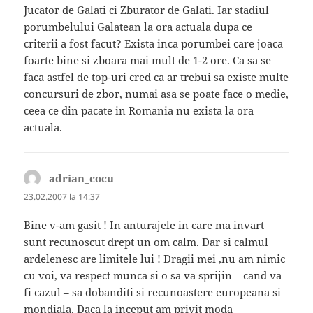
Jucator de Galati ci Zburator de Galati. Iar stadiul
porumbelului Galatean la ora actuala dupa ce
criterii a fost facut? Exista inca porumbei care joaca
foarte bine si zboara mai mult de 1-2 ore. Ca sa se
faca astfel de top-uri cred ca ar trebui sa existe multe
concursuri de zbor, numai asa se poate face o medie,
ceea ce din pacate in Romania nu exista la ora
actuala.
adrian_cocu
spune:
23.02.2007 la 14:37
Bine v-am gasit ! In anturajele in care ma invart
sunt recunoscut drept un om calm. Dar si calmul
ardelenesc are limitele lui ! Dragii mei ,nu am nimic
cu voi, va respect munca si o sa va sprijin – cand va
fi cazul – sa dobanditi si recunoastere europeana si
mondiala. Daca la inceput am privit moda