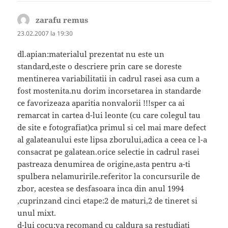
zarafu remus
spune:
23.02.2007 la 19:30
dl.apian:materialul prezentat nu este un
standard,este o descriere prin care se doreste
mentinerea variabilitatii in cadrul rasei asa cum a
fost mostenita.nu dorim incorsetarea in standarde
ce favorizeaza aparitia nonvalorii !!!sper ca ai
remarcat in cartea d-lui leonte (cu care colegul tau
de site e fotografiat)ca primul si cel mai mare defect
al galateanului este lipsa zborului,adica a ceea ce l-a
consacrat pe galatean.orice selectie in cadrul rasei
pastreaza denumirea de origine,asta pentru a-ti
spulbera nelamuririle.referitor la concursurile de
zbor, acestea se desfasoara inca din anul 1994
,cuprinzand cinci etape:2 de maturi,2 de tineret si
unul mixt.
d-lui cocu:va recomand cu caldura sa restudiati