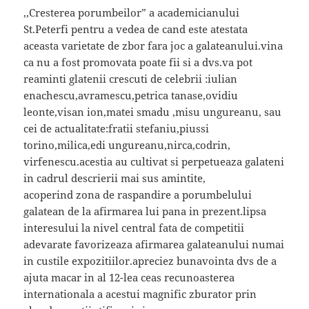
,,Cresterea porumbeilor” a academicianului
St.Peterfi pentru a vedea de cand este atestata
aceasta varietate de zbor fara joc a galateanului.vina
ca nu a fost promovata poate fii si a dvs.va pot
reaminti glatenii crescuti de celebrii :iulian
enachescu,avramescu,petrica tanase,ovidiu
leonte,visan ion,matei smadu ,misu ungureanu, sau
cei de actualitate:fratii stefaniu,piussi
torino,milica,edi ungureanu,nirca,codrin,
virfenescu.acestia au cultivat si perpetueaza galateni
in cadrul descrierii mai sus amintite,
acoperind zona de raspandire a porumbelului
galatean de la afirmarea lui pana in prezent.lipsa
interesului la nivel central fata de competitii
adevarate favorizeaza afirmarea galateanului numai
in custile expozitiilor.apreciez bunavointa dvs de a
ajuta macar in al 12-lea ceas recunoasterea
internationala a acestui magnific zburator prin