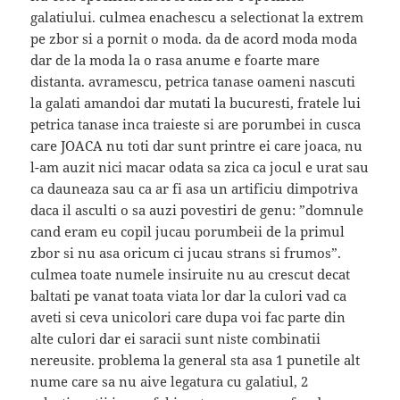
galatiului. culmea enachescu a selectionat la extrem
pe zbor si a pornit o moda. da de acord moda moda
dar de la moda la o rasa anume e foarte mare
distanta. avramescu, petrica tanase oameni nascuti
la galati amandoi dar mutati la bucuresti, fratele lui
petrica tanase inca traieste si are porumbei in cusca
care JOACA nu toti dar sunt printre ei care joaca, nu
l-am auzit nici macar odata sa zica ca jocul e urat sau
ca dauneaza sau ca ar fi asa un artificiu dimpotriva
daca il asculti o sa auzi povestiri de genu: ”domnule
cand eram eu copil jucau porumbeii de la primul
zbor si nu asa oricum ci jucau strans si frumos”.
culmea toate numele insiruite nu au crescut decat
baltati pe vanat toata viata lor dar la culori vad ca
aveti si ceva unicolori care dupa voi fac parte din
alte culori dar ei saracii sunt niste combinatii
nereusite. problema la general sta asa 1 punetile alt
nume care sa nu aive legatura cu galatiul, 2