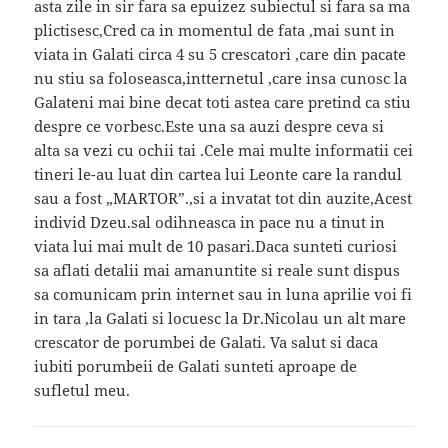
asta zile in sir fara sa epuizez subiectul si fara sa ma
plictisesc,Cred ca in momentul de fata ,mai sunt in
viata in Galati circa 4 su 5 crescatori ,care din pacate
nu stiu sa foloseasca,intternetul ,care insa cunosc la
Galateni mai bine decat toti astea care pretind ca stiu
despre ce vorbesc.Este una sa auzi despre ceva si
alta sa vezi cu ochii tai .Cele mai multe informatii cei
tineri le-au luat din cartea lui Leonte care la randul
sau a fost „MARTOR”.,si a invatat tot din auzite,Acest
individ Dzeu.sal odihneasca in pace nu a tinut in
viata lui mai mult de 10 pasari.Daca sunteti curiosi
sa aflati detalii mai amanuntite si reale sunt dispus
sa comunicam prin internet sau in luna aprilie voi fi
in tara ,la Galati si locuesc la Dr.Nicolau un alt mare
crescator de porumbei de Galati. Va salut si daca
iubiti porumbeii de Galati sunteti aproape de
sufletul meu.