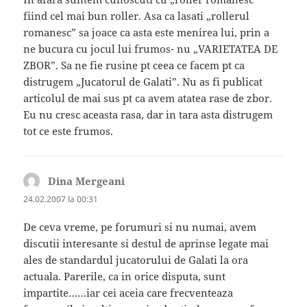
fiind cel mai bun roller. Asa ca lasati „rollerul
romanesc” sa joace ca asta este menirea lui, prin a
ne bucura cu jocul lui frumos- nu „VARIETATEA DE
ZBOR”. Sa ne fie rusine pt ceea ce facem pt ca
distrugem „Jucatorul de Galati”. Nu as fi publicat
articolul de mai sus pt ca avem atatea rase de zbor.
Eu nu cresc aceasta rasa, dar in tara asta distrugem
tot ce este frumos.
Dina Mergeani
spune:
24.02.2007 la 00:31
De ceva vreme, pe forumuri si nu numai, avem
discutii interesante si destul de aprinse legate mai
ales de standardul jucatorului de Galati la ora
actuala. Parerile, ca in orice disputa, sunt
impartite……iar cei aceia care frecventeaza