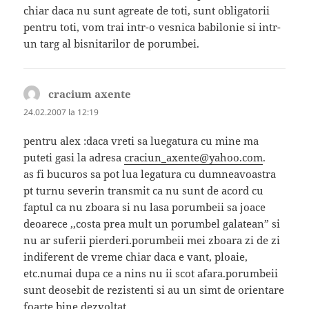
chiar daca nu sunt agreate de toti, sunt obligatorii
pentru toti, vom trai intr-o vesnica babilonie si intr-
un targ al bisnitarilor de porumbei.
cracium axente
spune:
24.02.2007 la 12:19
pentru alex :daca vreti sa luegatura cu mine ma
puteti gasi la adresa
craciun_axente@yahoo.com
.
as fi bucuros sa pot lua legatura cu dumneavoastra
pt turnu severin transmit ca nu sunt de acord cu
faptul ca nu zboara si nu lasa porumbeii sa joace
deoarece ,,costa prea mult un porumbel galatean” si
nu ar suferii pierderi.porumbeii mei zboara zi de zi
indiferent de vreme chiar daca e vant, ploaie,
etc.numai dupa ce a nins nu ii scot afara.porumbeii
sunt deosebit de rezistenti si au un simt de orientare
foarte bine dezvoltat.