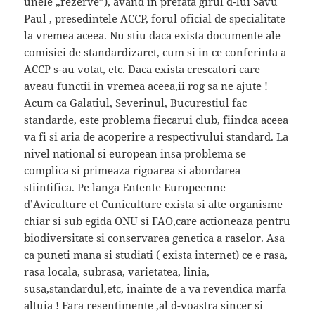
unele „rezerve”), avand in prefata girul d-lui Savu
Paul , presedintele ACCP, forul oficial de specialitate
la vremea aceea. Nu stiu daca exista documente ale
comisiei de standardizaret, cum si in ce conferinta a
ACCP s-au votat, etc. Daca exista crescatori care
aveau functii in vremea aceea,ii rog sa ne ajute !
Acum ca Galatiul, Severinul, Bucurestiul fac
standarde, este problema fiecarui club, fiindca aceea
va fi si aria de acoperire a respectivului standard. La
nivel national si european insa problema se
complica si primeaza rigoarea si abordarea
stiintifica. Pe langa Entente Europeenne
d’Aviculture et Cuniculture exista si alte organisme
chiar si sub egida ONU si FAO,care actioneaza pentru
biodiversitate si conservarea genetica a raselor. Asa
ca puneti mana si studiati ( exista internet) ce e rasa,
rasa locala, subrasa, varietatea, linia,
susa,standardul,etc, inainte de a va revendica marfa
altuia ! Fara resentimente ,al d-voastra sincer si