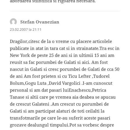
abordarea stiintifica si rigoarea necesara.
Stefan Ovanezian
spune:
23.02.2007 la 21:11
Dragilor,citesc de la o vreme cu placere articolele
publicate in atat in tara cat si in strainatate.Tra esc in
New York de peste 25 de ani si in ultimii 15 ani am
reusit sa fac porumbei de Galati si aici. Am fost
nascut in Galati si cresc porumbei de Galati de cca 50
de ani Am fost prieten si cu Ticu Lefter ,Tudorel
Bolum,Gogu Luta ,David Vargolici .I-am cunoscut
personal si am dat pasari luiEnachescu,Petrica
Tanase si altii care pe vremea aia deabea se apucau
de crescut Galateni .Am crescut cu porumbei de
Galati si am participat alaturi de toti ceilalti la
transfotmarile pe care le-au suferit aceste pasari
grozave dealungul timpului.Pot sa vorbesc despre