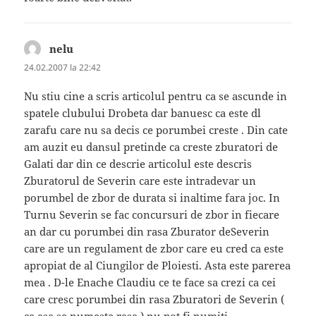
nelu
spune:
24.02.2007 la 22:42
Nu stiu cine a scris articolul pentru ca se ascunde in
spatele clubului Drobeta dar banuesc ca este dl
zarafu care nu sa decis ce porumbei creste . Din cate
am auzit eu dansul pretinde ca creste zburatori de
Galati dar din ce descrie articolul este descris
Zburatorul de Severin care este intradevar un
porumbel de zbor de durata si inaltime fara joc. In
Turnu Severin se fac concursuri de zbor in fiecare
an dar cu porumbei din rasa Zburator deSeverin
care are un regulament de zbor care eu cred ca este
apropiat de al Ciungilor de Ploiesti. Asta este parerea
mea . D-le Enache Claudiu ce te face sa crezi ca cei
care cresc porumbei din rasa Zburatori de Severin (
ca asa se numeste rasa ) nu pot fi numiti