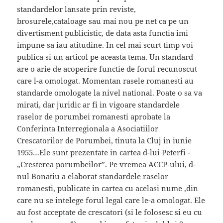
standardelor lansate prin reviste,
brosurele,cataloage sau mai nou pe net ca pe un
divertisment publicistic, de data asta functia imi
impune sa iau atitudine. In cel mai scurt timp voi
publica si un articol pe aceasta tema. Un standard
are o arie de acoperire functie de forul recunoscut
care l-a omologat. Momentan rasele romanesti au
standarde omologate la nivel national. Poate o sa va
mirati, dar juridic ar fi in vigoare standardele
raselor de porumbei romanesti aprobate la
Conferinta Interregionala a Asociatiilor
Crescatorilor de Porumbei, tinuta la Cluj in iunie
1955…Ele sunt prezentate in cartea d-lui Peterfi -
„Cresterea porumbeilor”. Pe vremea ACCP-ului, d-
nul Bonatiu a elaborat standardele raselor
romanesti, publicate in cartea cu acelasi nume ,din
care nu se intelege forul legal care le-a omologat. Ele
au fost acceptate de crescatori (si le folosesc si eu cu