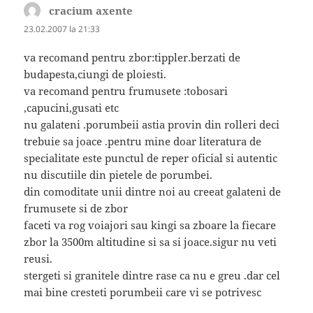
cracium axente
spune:
23.02.2007 la 21:33
va recomand pentru zbor:tippler.berzati de
budapesta,ciungi de ploiesti.
va recomand pentru frumusete :tobosari
,capucini,gusati etc
nu galateni .porumbeii astia provin din rolleri deci
trebuie sa joace .pentru mine doar literatura de
specialitate este punctul de reper oficial si autentic
nu discutiile din pietele de porumbei.
din comoditate unii dintre noi au creeat galateni de
frumusete si de zbor
faceti va rog voiajori sau kingi sa zboare la fiecare
zbor la 3500m altitudine si sa si joace.sigur nu veti
reusi.
stergeti si granitele dintre rase ca nu e greu .dar cel
mai bine cresteti porumbeii care vi se potrivesc