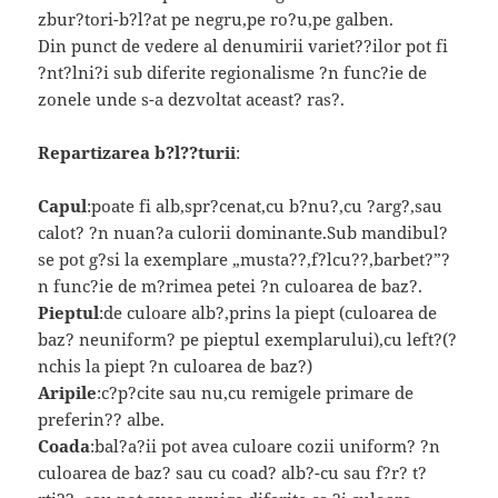
zbur?tori-b?l?at pe negru,pe ro?u,pe galben.
Din punct de vedere al denumirii variet??ilor pot fi
?nt?lni?i sub diferite regionalisme ?n func?ie de
zonele unde s-a dezvoltat aceast? ras?.
Repartizarea b?l??turii
:
Capul
:poate fi alb,spr?cenat,cu b?nu?,cu ?arg?,sau
calot? ?n nuan?a culorii dominante.Sub mandibul?
se pot g?si la exemplare „musta??,f?lcu??,barbet?”?
n func?ie de m?rimea petei ?n culoarea de baz?.
Pieptul
:de culoare alb?,prins la piept (culoarea de
baz? neuniform? pe pieptul exemplarului),cu left?(?
nchis la piept ?n culoarea de baz?)
Aripile
:c?p?cite sau nu,cu remigele primare de
preferin?? albe.
Coada
:bal?a?ii pot avea culoare cozii uniform? ?n
culoarea de baz? sau cu coad? alb?-cu sau f?r? t?