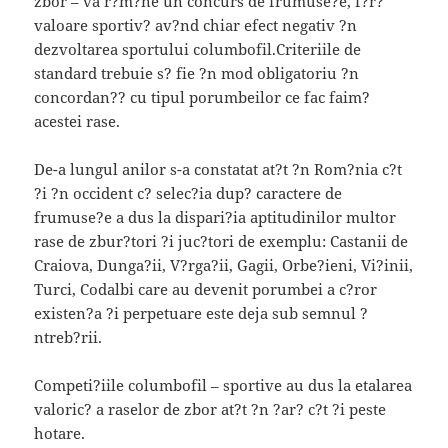
zbor – va r?m?ne un concurs de frumuse?e, f?r?
valoare sportiv? av?nd chiar efect negativ ?n
dezvoltarea sportului columbofil.Criteriile de
standard trebuie s? fie ?n mod obligatoriu ?n
concordan?? cu tipul porumbeilor ce fac faim?
acestei rase.
De-a lungul anilor s-a constatat at?t ?n Rom?nia c?t
?i ?n occident c? selec?ia dup? caractere de
frumuse?e a dus la dispari?ia aptitudinilor multor
rase de zbur?tori ?i juc?tori de exemplu: Castanii de
Craiova, Dunga?ii, V?rga?ii, Gagii, Orbe?ieni, Vi?inii,
Turci, Codalbi care au devenit porumbei a c?ror
existen?a ?i perpetuare este deja sub semnul ?
ntreb?rii.
Competi?iile columbofil – sportive au dus la etalarea
valoric? a raselor de zbor at?t ?n ?ar? c?t ?i peste
hotare.