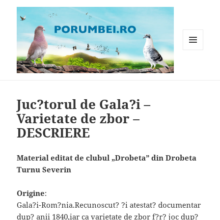
MENIU
ȘI
WIDGET-
Porumbei.ro
URI
Juc?torul de Gala?i –
Varietate de zbor –
DESCRIERE
Material editat de clubul „Drobeta” din Drobeta
Turnu Severin
Origine
:
Gala?i-Rom?nia.Recunoscut? ?i atestat? documentar
dup? anii 1840,iar ca varietate de zbor f?r? joc dup?