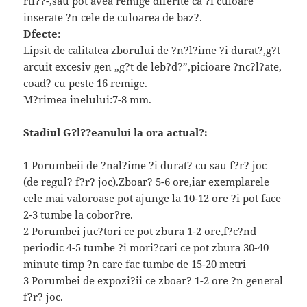
rti??-,sau pot avea remige diferite ca ?i culoare
inserate ?n cele de culoarea de baz?.
Dfecte
:
Lipsit de calitatea zborului de ?n?l?ime ?i durat?,g?t
arcuit excesiv gen „g?t de leb?d?”,picioare ?nc?l?ate,
coad? cu peste 16 remige.
M?rimea inelului:7-8 mm.
Stadiul G?l??eanului la ora actual?:
1 Porumbeii de ?nal?ime ?i durat? cu sau f?r? joc
(de regul? f?r? joc).Zboar? 5-6 ore,iar exemplarele
cele mai valoroase pot ajunge la 10-12 ore ?i pot face
2-3 tumbe la cobor?re.
2 Porumbei juc?tori ce pot zbura 1-2 ore,f?c?nd
periodic 4-5 tumbe ?i mori?cari ce pot zbura 30-40
minute timp ?n care fac tumbe de 15-20 metri
3 Porumbei de expozi?ii ce zboar? 1-2 ore ?n general
f?r? joc.