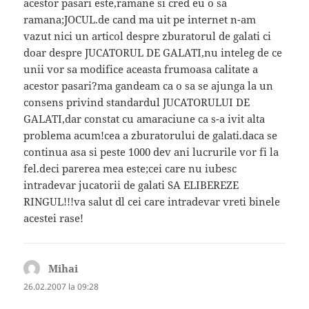
acestor pasari este,ramane si cred eu o sa
ramana;JOCUL.de cand ma uit pe internet n-am
vazut nici un articol despre zburatorul de galati ci
doar despre JUCATORUL DE GALATI,nu inteleg de ce
unii vor sa modifice aceasta frumoasa calitate a
acestor pasari?ma gandeam ca o sa se ajunga la un
consens privind standardul JUCATORULUI DE
GALATI,dar constat cu amaraciune ca s-a ivit alta
problema acum!cea a zburatorului de galati.daca se
continua asa si peste 1000 dev ani lucrurile vor fi la
fel.deci parerea mea este;cei care nu iubesc
intradevar jucatorii de galati SA ELIBEREZE
RINGUL!!!va salut dl cei care intradevar vreti binele
acestei rase!
Mihai
spune:
26.02.2007 la 09:28