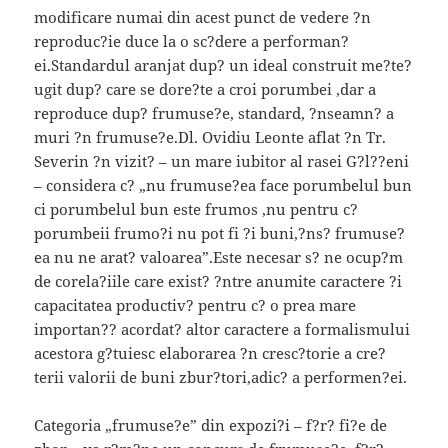
modificare numai din acest punct de vedere ?n
reproduc?ie duce la o sc?dere a performan?
ei.Standardul aranjat dup? un ideal construit me?te?
ugit dup? care se dore?te a croi porumbei ,dar a
reproduce dup? frumuse?e, standard, ?nseamn? a
muri ?n frumuse?e.Dl. Ovidiu Leonte aflat ?n Tr.
Severin ?n vizit? – un mare iubitor al rasei G?l??eni
– considera c? „nu frumuse?ea face porumbelul bun
ci porumbelul bun este frumos ,nu pentru c?
porumbeii frumo?i nu pot fi ?i buni,?ns? frumuse?
ea nu ne arat? valoarea”.Este necesar s? ne ocup?m
de corela?iile care exist? ?ntre anumite caractere ?i
capacitatea productiv? pentru c? o prea mare
importan?? acordat? altor caractere a formalismului
acestora g?tuiesc elaborarea ?n cresc?torie a cre?
terii valorii de buni zbur?tori,adic? a performen?ei.
Categoria „frumuse?e” din expozi?i – f?r? fi?e de