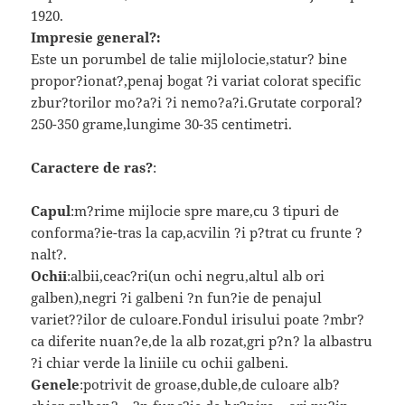
1920.
Impresie general?:
Este un porumbel de talie mijlolocie,statur? bine
propor?ionat?,penaj bogat ?i variat colorat specific
zbur?torilor mo?a?i ?i nemo?a?i.Grutate corporal?
250-350 grame,lungime 30-35 centimetri.
Caractere de ras?
:
Capul
:m?rime mijlocie spre mare,cu 3 tipuri de
conforma?ie-tras la cap,acvilin ?i p?trat cu frunte ?
nalt?.
Ochii
:albii,ceac?ri(un ochi negru,altul alb ori
galben),negri ?i galbeni ?n fun?ie de penajul
variet??ilor de culoare.Fondul irisului poate ?mbr?
ca diferite nuan?e,de la alb rozat,gri p?n? la albastru
?i chiar verde la liniile cu ochii galbeni.
Genele
:potrivit de groase,duble,de culoare alb?