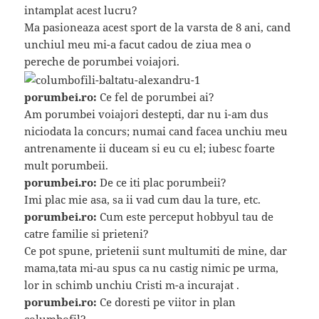
intamplat acest lucru?
Ma pasioneaza acest sport de la varsta de 8 ani, cand
unchiul meu mi-a facut cadou de ziua mea o
pereche de porumbei voiajori.
porumbei.ro:
Ce fel de porumbei ai?
Am porumbei voiajori destepti, dar nu i-am dus
niciodata la concurs; numai cand facea unchiu meu
antrenamente ii duceam si eu cu el; iubesc foarte
mult porumbeii.
porumbei.ro:
De ce iti plac porumbeii?
Imi plac mie asa, sa ii vad cum dau la ture, etc.
porumbei.ro:
Cum este perceput hobbyul tau de
catre familie si prieteni?
Ce pot spune, prietenii sunt multumiti de mine, dar
mama,tata mi-au spus ca nu castig nimic pe urma,
lor in schimb unchiu Cristi m-a incurajat .
porumbei.ro:
Ce doresti pe viitor in plan