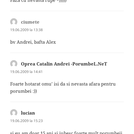
FaZa cu nevasta rupe =)))))
ciumete
spune:
19.06.2009 la 13:38
bv Andrei, bafta Alex
Oprea Catalin Andrei -PorumbeL.NeT
spune:
19.06.2009 la 14:41
Foarte hotarat omu’ isi da si nevasta afara pentru
porumbei :))
lucian
spune:
19.06.2009 la 15:23
si eu am doar 15 ani si iubesc foarte mult porumbeii