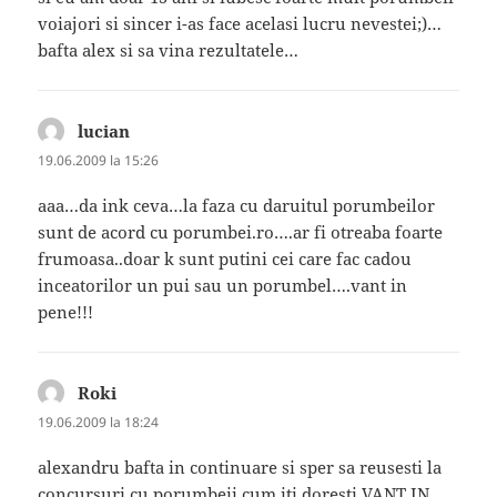
voiajori si sincer i-as face acelasi lucru nevestei;)…
bafta alex si sa vina rezultatele…
lucian
spune:
19.06.2009 la 15:26
aaa…da ink ceva…la faza cu daruitul porumbeilor
sunt de acord cu porumbei.ro….ar fi otreaba foarte
frumoasa..doar k sunt putini cei care fac cadou
inceatorilor un pui sau un porumbel….vant in
pene!!!
Roki
spune:
19.06.2009 la 18:24
alexandru bafta in continuare si sper sa reusesti la
concursuri cu porumbeii cum iti doresti VANT IN