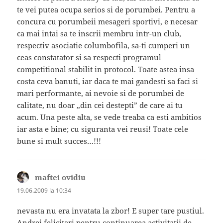
te vei putea ocupa serios si de porumbei. Pentru a
concura cu porumbeii mesageri sportivi, e necesar
ca mai intai sa te inscrii membru intr-un club,
respectiv asociatie columbofila, sa-ti cumperi un
ceas constatator si sa respecti programul
competitional stabilit in protocol. Toate astea insa
costa ceva banuti, iar daca te mai gandesti sa faci si
mari performante, ai nevoie si de porumbei de
calitate, nu doar „din cei destepti” de care ai tu
acum. Una peste alta, se vede treaba ca esti ambitios
iar asta e bine; cu siguranta vei reusi! Toate cele
bune si mult succes…!!!
maftei ovidiu
spune:
19.06.2009 la 10:34
nevasta nu era invatata la zbor! E super tare pustiul.
Andrei felicitari pentru continuarea activitatii de