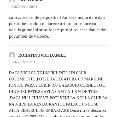
19.06.2009 la 20:51
cum zicea cel de pe pozitia 13:marea majoritate dau
porumbeii cadou deoarece ori nu au ce face cu ei
oori is gutani si sunt foarte putini cei care dau cadou
porumbei de valoare.
ROHATINOVICI DANIEL
spune:
19.06.2009 la 21:10
DACA VREI SA TE INSCRII INTR-UN CLUB
COLUMBOFIL ,POTI LUA LEGATURA CU MARGINE
ION ,CU PARA FLORIN ,CU BALASOIU CORNEL,TOTI
DIN SURUPATE.SE AFLA CAM LA 1 KM DE TINE
.DACA NU-I CUNOSTI POTI VENI LA NOI LA CLUB LA
RAURENI LA RESTAURANTUL PALACE UNDE SE
AFLA CENTRUL DE IMBARCARE Daca nu te descurci
suna la 0745621187 si stabilim cu ce te putem ajuta.