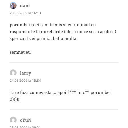
dani
spune:
23.06.2009 la 16:13
porumbei.ro :ti-am trimis si eu un mail cu
raspunsurle la intrebarile tale si tot ce scria acolo :D
sper ca il vei primi… bafta multa
semnat eu
larry
spune:
24.06.2009 la 15:34
Tare faza cu nevasta … apoi f*** in c** porumbei
:)))))!
cYuN
spune:
25.06.2009 la 20:21