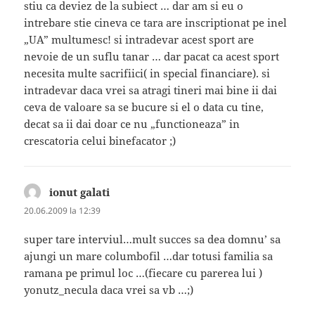
stiu ca deviez de la subiect … dar am si eu o
intrebare stie cineva ce tara are inscriptionat pe inel
„UA” multumesc! si intradevar acest sport are
nevoie de un suflu tanar … dar pacat ca acest sport
necesita multe sacrifiici( in special financiare). si
intradevar daca vrei sa atragi tineri mai bine ii dai
ceva de valoare sa se bucure si el o data cu tine,
decat sa ii dai doar ce nu „functioneaza” in
crescatoria celui binefacator ;)
ionut galati
spune:
20.06.2009 la 12:39
super tare interviul…mult succes sa dea domnu’ sa
ajungi un mare columbofil …dar totusi familia sa
ramana pe primul loc …(fiecare cu parerea lui )
yonutz_necula daca vrei sa vb …;)