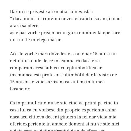
Dar in ce priveste afirmatia cu nevasta :
” daca nu o sa-i convina nevestei cand o sa am, o dau
afara sa plece ”
aste par vorbe prea mari in gura domniei talepe care
nici nu le intelegi macar.
Aceste vorbe mari dovedeste ca ai doar 15 ani si nu
detin nici o ide de ce inseamna ca daca e sa
comparam acest subiect cu cplumbofiliea ar
insemnaca esti profesor columbofil dar la vistra de
15 anisori e voie sa visam ca sintem in lumea
basmelor.
Ca in primul rind nu se stie cine va primi pe cine in
casa lui ca eu vorbesc din proprie experienta chiar
daca acu chiteva deceni gindem la fel dar viata mia
oferit experiente in ambele domeni si nu se stie nici
o data care va detine dreptul de a da afara sau