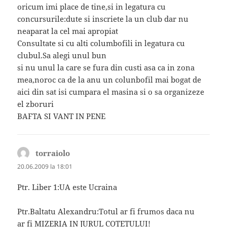
oricum imi place de tine,si in legatura cu
concursurile:dute si inscriete la un club dar nu
neaparat la cel mai apropiat
Consultate si cu alti columbofili in legatura cu
clubul.Sa alegi unul bun
si nu unul la care se fura din custi asa ca in zona
mea,noroc ca de la anu un colunbofil mai bogat de
aici din sat isi cumpara el masina si o sa organizeze
el zboruri
BAFTA SI VANT IN PENE
torraiolo
spune:
20.06.2009 la 18:01
Ptr. Liber 1:UA este Ucraina
Ptr.Baltatu Alexandru:Totul ar fi frumos daca nu
ar fi MIZERIA IN JURUL COTETULUI!