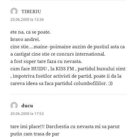
TIBERIU
spune:
20.06.2009 la 13:34
ete na, ca se poate.
bravo andrei.
cine stie….maine -poimaine auzim de pustiul asta ca
a castigat cine stie ce concurs international.
a fost super tare faza cu nevasta.
cum face HUIDU , la KISS FM , partidul bunului simt
, impotriva fostilor activisti de partid, poate ii da la
careva ideea sa faca partidul columbofililor. :))
ducu
spune:
20.06.2009 la 17:53
tare imi place!!! Darchestia cu nevasta mi sa parut
putin cam trasa de par