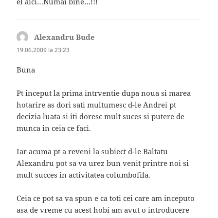
el aici…Numai bine…!!!
Alexandru Bude
spune:
19.06.2009 la 23:23
Buna
Pt inceput la prima intrventie dupa noua si marea
hotarire as dori sati multumesc d-le Andrei pt
decizia luata si iti doresc mult suces si putere de
munca in ceia ce faci.
Iar acuma pt a reveni la subiect d-le Baltatu
Alexandru pot sa va urez bun venit printre noi si
mult succes in activitatea columbofila.
Ceia ce pot sa va spun e ca toti cei care am inceputo
asa de vreme cu acest hobi am avut o introducere