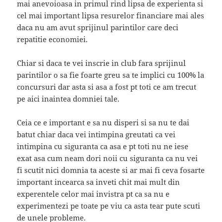
mai anevoioasa in primul rind lipsa de experienta si
cel mai important lipsa resurelor financiare mai ales
daca nu am avut sprijinul parintilor care deci
repatitie economiei.
Chiar si daca te vei inscrie in club fara sprijinul
parintilor o sa fie foarte greu sa te implici cu 100% la
concursuri dar asta si asa a fost pt toti ce am trecut
pe aici inaintea domniei tale.
Ceia ce e important e sa nu disperi si sa nu te dai
batut chiar daca vei intimpina greutati ca vei
intimpina cu siguranta ca asa e pt toti nu ne iese
exat asa cum neam dori noii cu siguranta ca nu vei
fi scutit nici domnia ta aceste si ar mai fi ceva fosarte
important incearca sa inveti chit mai mult din
experentele celor mai invistra pt ca sa nu e
experimentezi pe toate pe viu ca asta tear pute scuti
de unele probleme.