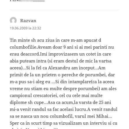
Razvan
spune:
19.06.2009 la 22:32
Tin minte sh acu ziua in care m-am apucat d
columbofilie.Aveam doar 9 ani si ai mei parinti nu
erau deaccord.Imi improvizasem un cotet in care
abia puteam intra (si eram destul de mic la vartsa
aceea)…Si la fel ca Alexandru am inceput…Am
primit de la un prieten o pereche de porumbei, dar
m-a pus sa-i aleg eu …Si din intamplare(ca la aceea
vreme nu stiam eu multe despre porumbei) am ales
campionul crescatoriei, cel cu cele mai multe
diplome sh cupe…Asa ca acum,la varsta de 25 ani
mi-a venit randul sa fac acelasi lucru.A venit randul
sa se nasca un nou columbofil, varul mei Mihai…
Sper ca in scurt timp sa vizualizam un interviu si cu