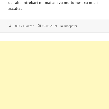
dar alte intrebari nu mai am va multumesc ca m-ati
ascultat.
Publicat
Categorii
8.897 vizualizari
19.06.2009
Incepatori
pe