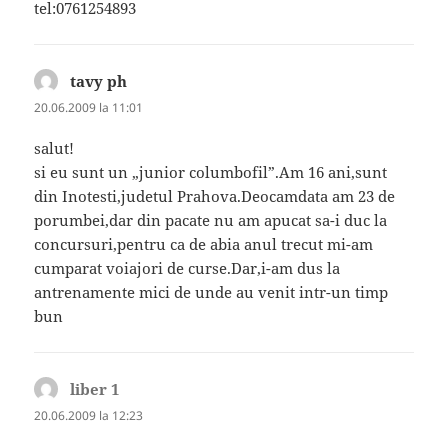
tel:0761254893
tavy ph
spune:
20.06.2009 la 11:01
salut!
si eu sunt un „junior columbofil”.Am 16 ani,sunt
din Inotesti,judetul Prahova.Deocamdata am 23 de
porumbei,dar din pacate nu am apucat sa-i duc la
concursuri,pentru ca de abia anul trecut mi-am
cumparat voiajori de curse.Dar,i-am dus la
antrenamente mici de unde au venit intr-un timp
bun
liber 1
spune:
20.06.2009 la 12:23