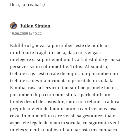
Deci, la treaba! :)
Iulian Simion
spune:
19.06.2009 la 10:22
Echilibrul „nevasta-porumbei” este de multe ori
unul foarte fragil; in speta, daca nu vei gasi
intelegere si suport emotional va fi destul de greu sa
perseverezi in columbofilie. Totusi Alexandru,
trebuie sa gasesti o cale de mijloc, iar porumbeii nu
trebuie sa devina niciodata o prioritate in viata ta.
Familia, casa si serviciul tau sunt pe primele locuri,
porumbeii dupa cum bine stii fac parte dintr-un
hobby destul de costisitor, iar ei nu trebuie sa aduca
prejudicii vietii de familie atunci cand vei avea asa
ceva. In momentl in care vei sti sa gestionezi toate
aspectele legate de viata ta sociala, cu siguranta vei fi
inteles si pentru hobby-ul tau, iar asta inseamna ca