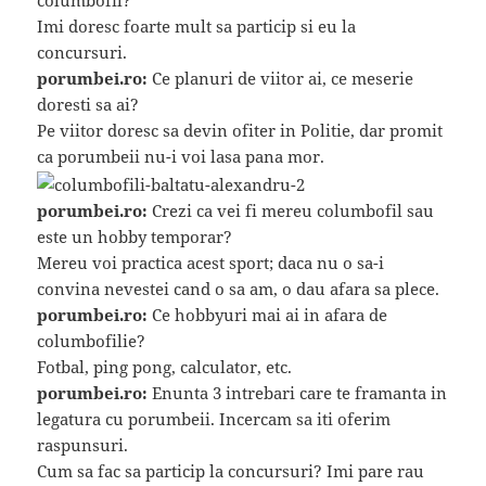
columbofil?
Imi doresc foarte mult sa particip si eu la
concursuri.
porumbei.ro:
Ce planuri de viitor ai, ce meserie
doresti sa ai?
Pe viitor doresc sa devin ofiter in Politie, dar promit
ca porumbeii nu-i voi lasa pana mor.
porumbei.ro:
Crezi ca vei fi mereu columbofil sau
este un hobby temporar?
Mereu voi practica acest sport; daca nu o sa-i
convina nevestei cand o sa am, o dau afara sa plece.
porumbei.ro:
Ce hobbyuri mai ai in afara de
columbofilie?
Fotbal, ping pong, calculator, etc.
porumbei.ro:
Enunta 3 intrebari care te framanta in
legatura cu porumbeii. Incercam sa iti oferim
raspunsuri.
Cum sa fac sa particip la concursuri? Imi pare rau