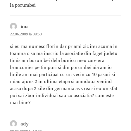
la porumbei
inu
spune:
22.06.2009 la 08:50
si eu ma numesc florin dar pr ami zic inu acuma in
toamna o sa ma inscriu la asociatie din faget judetu
timis am borumbei dela bunicu meu care era
branconier pe timpuri si din porumbei aia am io
linile am mai participat cu un vecin cu 10 pasari si
miau ajuns 2 in ultima etapa si amndoua venind
acasa dupa 2 zile din germania as vrea si eu un sfat
pui sai zbor individual sau cu asociatia? cum este
mai bine?
ady
spune: