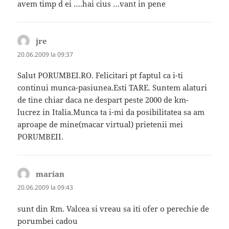
avem timp d ei ….hai cius …vant in pene
jre
spune:
20.06.2009 la 09:37
Salut PORUMBEI.RO. Felicitari pt faptul ca i-ti
continui munca-pasiunea.Esti TARE. Suntem alaturi
de tine chiar daca ne despart peste 2000 de km-
lucrez in Italia.Munca ta i-mi da posibilitatea sa am
aproape de mine(macar virtual) prietenii mei
PORUMBEII.
marian
spune:
20.06.2009 la 09:43
sunt din Rm. Valcea si vreau sa iti ofer o perechie de
porumbei cadou