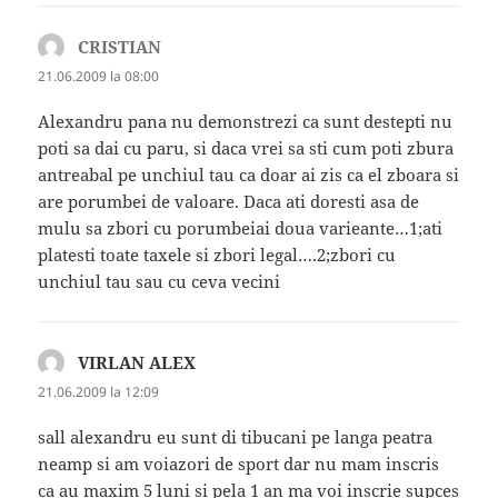
CRISTIAN
spune:
21.06.2009 la 08:00
Alexandru pana nu demonstrezi ca sunt destepti nu
poti sa dai cu paru, si daca vrei sa sti cum poti zbura
antreabal pe unchiul tau ca doar ai zis ca el zboara si
are porumbei de valoare. Daca ati doresti asa de
mulu sa zbori cu porumbeiai doua varieante…1;ati
platesti toate taxele si zbori legal….2;zbori cu
unchiul tau sau cu ceva vecini
VIRLAN ALEX
spune:
21.06.2009 la 12:09
sall alexandru eu sunt di tibucani pe langa peatra
neamp si am voiazori de sport dar nu mam inscris
ca au maxim 5 luni si pela 1 an ma voi inscrie supces