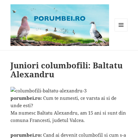
MENIU
ȘI
WIDGET-
Porumbei.ro
URI
Juniori columbofili: Baltatu
Alexandru
porumbei.ro:
Cum te numesti, ce varsta ai si de
unde esti?
Ma numesc Baltatu Alexandru, am 15 ani si sunt din
comuna Francesti, judetul Valcea.
porumbei.ro:
Cand ai devenit columbofil si cum s-a