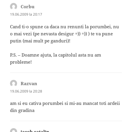
Corbu
spune:
19.06.2009 la 20:17
Cand ti-o spune ca daca nu renunti la porumbei, nu
o mai vezi (pe nevasta desigur =)) =)) ) te va pune
putin (mai mult pe ganduri)!
P.S. – Doamne ajuta, la capitolul asta nu am
probleme!
Razvan
spune:
19.06.2009 la 20:28
am si eu cativa porumbei si mi-au mancat toti ardeii
din gradina
iacob catalin
spune: