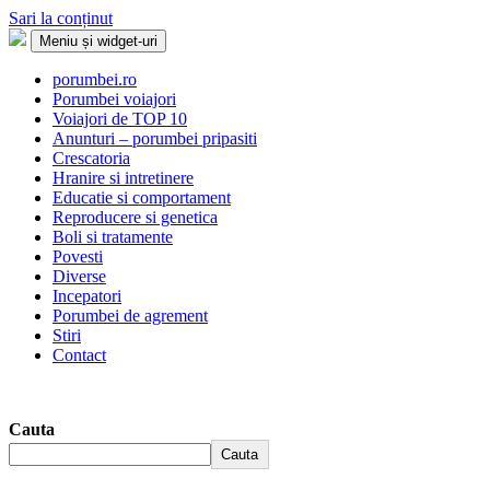
Sari la conținut
Meniu și widget-uri
Porumbei.ro
Enciclopedia porumbelului
porumbei.ro
Porumbei voiajori
Voiajori de TOP 10
Anunturi – porumbei pripasiti
Crescatoria
Hranire si intretinere
Educatie si comportament
Reproducere si genetica
Boli si tratamente
Povesti
Diverse
Incepatori
Porumbei de agrement
Stiri
Contact
Cauta
Cauta