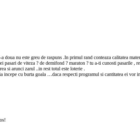
de-a doua nu este greu de raspuns .In primul rand conteaza calitatea materi
i pasari de viteza ? de demifond ? maraton ? tu a-ti cunosti pasarile , rezul
a si arunci zarul ..in rest totul este loterie .
tia incepe cu burta goala …daca respecti programul si cantitatea ei vor inv
os!