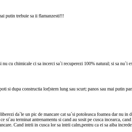
mai putin trebuie sa ii flamanzesti!!!
 si nu cu chimicale ci sa incerci sa`i recuperezi 100% natural; si sa nu`i
i poti si dupa constructia lor[stern lung sau scurt; panos sau mai putin pa
eliberezi da`le un pic de mancare cat sa`si potoleasca foamea dar nu in de
pa ce si`au terminat antrenamentu si cand au sosit pe cusca incearca, cand
ncare. Cand intrii in cusca lor sa intrii calm,pentru ca ei sa aiba increde