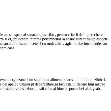
 acest aspect al sanatatii pasarilor , pentru criterii de imperechere ,
a si el, cat despre intrarea porumbeilor la sosire sunt ff multe aspecte
 ancearca cu miscari incete si cu mult calm , agita boabe intr-o cutie sau
 spre casa
ceva energinzant si un supliment alimentar,dar sa nu ii indopi zilnic k
e dai apa cu usturoi pt deparazitare,sa faci asta in fiecare luni nu cad
e distante vrei sa zbori,tu stii cel mai bine ce porumbei ai,degeaba