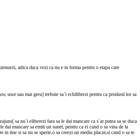
 extenuezi, adica daca vezi ca nu e in forma pentru o etapa care
nos; usor sau mai greu] trebuie sa`i echilibrezi pentru ca produsii lor sa
ajuns[ sa nu`i eliberezi fara sa le dai mancare ca s`ar putea sa se duca
 le dai mancare sa emiti un sunet, pentru ca ei cand o sa vina de la
re in tine si sa nu se sperie,o sa creezi un mediu placut,si cand o sa te