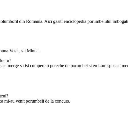
e columbofil din Romania. Aici gasiti enciclopedia porumbelului imbogati
una Vetel, sat Mintia.
 lucru?
ca merge sa isi cumpere o pereche de porumbei si eu i-am spus ca merg 
teni?
aca mi-au venit porumbeii de la concurs.