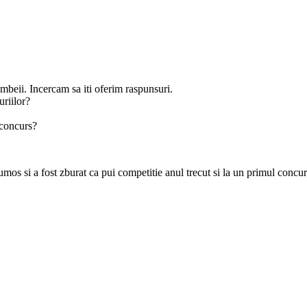
mbeii. Incercam sa iti oferim raspunsuri.
riilor?
 concurs?
mos si a fost zburat ca pui competitie anul trecut si la un primul concu