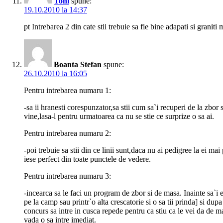
Toni
spune:
19.10.2010 la 14:37
pt Intrebarea 2 din cate stii trebuie sa fie bine adapati si graniti 
Boanta Stefan
spune:
26.10.2010 la 16:05
Pentru intrebarea numaru 1:
-sa ii hranesti corespunzator,sa stii cum sa`i recuperi de la zbor
vine,lasa-l pentru urmatoarea ca nu se stie ce surprize o sa ai.
Pentru intrebarea numaru 2:
-poi trebuie sa stii din ce linii sunt,daca nu ai pedigree la ei ma
iese perfect din toate punctele de vedere.
Pentru intrebarea numaru 3:
-incearca sa le faci un program de zbor si de masa. Inainte sa`i 
pe la camp sau printr`o alta crescatorie si o sa tii prinda] si du
concurs sa intre in cusca repede pentru ca stiu ca le vei da de ma
vada o sa intre imediat.