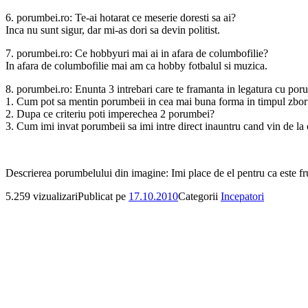
6. porumbei.ro: Te-ai hotarat ce meserie doresti sa ai?
Inca nu sunt sigur, dar mi-as dori sa devin politist.
7. porumbei.ro: Ce hobbyuri mai ai in afara de columbofilie?
In afara de columbofilie mai am ca hobby fotbalul si muzica.
8. porumbei.ro: Enunta 3 intrebari care te framanta in legatura cu poru
1. Cum pot sa mentin porumbeii in cea mai buna forma in timpul zboru
2. Dupa ce criteriu poti imperechea 2 porumbei?
3. Cum imi invat porumbeii sa imi intre direct inauntru cand vin de la
Descrierea porumbelului din imagine: Imi place de el pentru ca este fru
5.259 vizualizari
Publicat pe
17.10.2010
Categorii
Incepatori