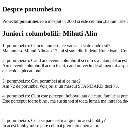
Despre porumbei.ro
Proiectul
porumbei.ro
a inceput in 2003 si este cel mai „batran” sit
Juniori columbofili: Mihuti Alin
1. porumbei.ro: Cum te numesti, ce varsta ai si de unde esti?
Ma numesc Mihuti Alin am 17 ani si sunt din Judetul Hunedoara, Com
2. porumbei.ro: Cand ai devenit columbofil si cum s-a intamplat acest
Am devenit columbofil acum 6 ani, cand un vecin de-al meu mi-a spus 
de acolo a plecat totul.
3. porumbei.ro: Cati porumbei ai si ce rasa?
Am 72 de porumbei voiajori si un mascul STANDARD deci 73.
4. porumbei.ro: Cum este perceput hobbyul tau de catre familie si prie
Este perceput foarte bine , ma sustin toti si toata lumea ma intreaba d
5. porumbei.ro: Ce ti se pare cel mai greu in acest hobby?
In acest hobby mi se pare cel mai greu intretinerea lor.