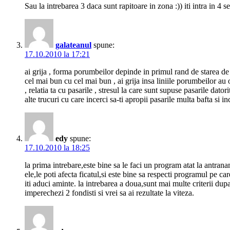
Sau la intrebarea 3 daca sunt rapitoare in zona :)) iti intra in 4
galateanul
spune:
17.10.2010 la 17:21
ai grija , forma porumbeilor depinde in primul rand de starea de s
cel mai bun cu cel mai bun , ai grija insa liniile porumbeilor au 
, relatia ta cu pasarile , stresul la care sunt supuse pasarile dato
alte trucuri cu care incerci sa-ti apropii pasarile multa bafta si i
edy
spune:
17.10.2010 la 18:25
la prima intrebare,este bine sa le faci un program atat la antrana
ele,le poti afecta ficatul,si este bine sa respecti programul pe c
iti aduci aminte. la intrebarea a doua,sunt mai multe criterii du
imperechezi 2 fondisti si vrei sa ai rezultate la viteza.