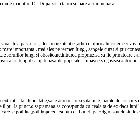
 secunde inauntru :D . Dupa zona ta mi se pare a fi muntoasa .
anatate a pasarilor , deci mare atentie ,aduna informatii corecte vizavi de
o mare importanta , mai ales pe termen lung , sangele curat si pur conteaz
rita zborurilor lungi si obositoare,intrarea propriuzisa sa fie primitoare ,
ncearca tot timpul sa ajuti pasarile pripasite si obasite sa gaseasca drumul
ment cat si la alimentatie,sa le administrezi vitamine,inainte de concurs 
are il pui la punct,o saptamana sa corespunda cu cealalta,de ex daca luni l
pa care te poti lua,poti imperechea bun cu bun,dupa origini,sau depinde c