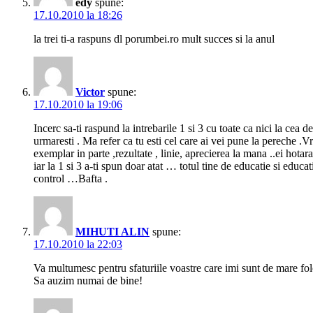
edy
spune:
17.10.2010 la 18:26
la trei ti-a raspuns dl porumbei.ro mult succes si la anul
Victor
spune:
17.10.2010 la 19:06
Incerc sa-ti raspund la intrebarile 1 si 3 cu toate ca nici la cea 
urmaresti . Ma refer ca tu esti cel care ai vei pune la pereche .Vre
exemplar in parte ,rezultate , linie, aprecierea la mana ..ei hotarare
iar la 1 si 3 a-ti spun doar atat … totul tine de educatie si educa
control …Bafta .
MIHUTI ALIN
spune:
17.10.2010 la 22:03
Va multumesc pentru sfaturiile voastre care imi sunt de mare fol
Sa auzim numai de bine!