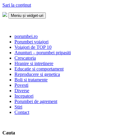
Sari la conținut
Meniu și widget-uri
Porumbei.ro
Enciclopedia porumbelului
porumbei.ro
Porumbei voiajori
Voiajori de TOP 10
Anunturi – porumbei pripasiti
Crescatoria
Hranire si intretinere
Educatie si comportament
Reproducere si genetica
Boli si tratamente
Povesti
Diverse
Incepatori
Porumbei de agrement
Stiri
Contact
Cauta