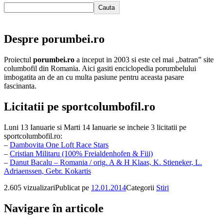
Cauta
Despre porumbei.ro
Proiectul
porumbei.ro
a inceput in 2003 si este cel mai „batran” site
columbofil din Romania. Aici gasiti enciclopedia porumbelului
imbogatita an de an cu multa pasiune pentru aceasta pasare
fascinanta.
Licitatii pe sportcolumbofil.ro
Luni 13 Ianuarie si Marti 14 Ianuarie se incheie 3 licitatii pe
sportcolumbofil.ro:
–
Dambovita One Loft Race Stars
–
Cristian Militaru (100% Freialdenhofen & Fiii)
–
Danut Bacalu – Romania / orig. A & H Klaas, K. Stieneker, L.
Adriaenssen, Gebr. Kokartis
2.605 vizualizari
Publicat pe
12.01.2014
Categorii
Stiri
Navigare în articole