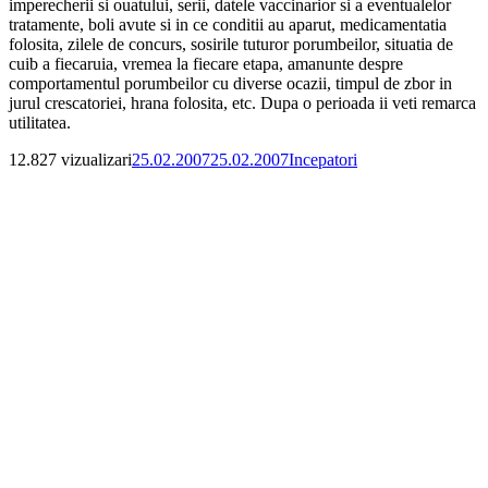
imperecherii si ouatului, serii, datele vaccinarior si a eventualelor
tratamente, boli avute si in ce conditii au aparut, medicamentatia
folosita, zilele de concurs, sosirile tuturor porumbeilor, situatia de
cuib a fiecaruia, vremea la fiecare etapa, amanunte despre
comportamentul porumbeilor cu diverse ocazii, timpul de zbor in
jurul crescatoriei, hrana folosita, etc. Dupa o perioada ii veti remarca
utilitatea.
Publicat
Categorii
12.827 vizualizari
25.02.2007
25.02.2007
Incepatori
pe