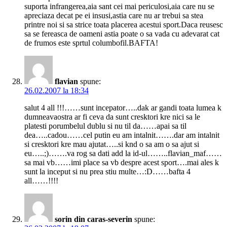
suporta infrangerea,aia sant cei mai periculosi,aia care nu se
apreciaza decat pe ei insusi,astia care nu ar trebui sa stea
printre noi si sa strice toata placerea acestui sport.Daca reusesc
sa se fereasca de oameni astia poate o sa vada cu adevarat cat
de frumos este sprtul columbofil.BAFTA!
flavian
spune:
26.02.2007 la 18:34
salut 4 all !!!……sunt incepator…..dak ar gandi toata lumea k
dumneavaostra ar fi ceva da sunt cresktori kre nici sa le
platesti porumbelul dublu si nu til da……apai sa til
dea…..cadou……cel putin eu am intalnit…….dar am intalnit
si cresktori kre mau ajutat…..si knd o sa am o sa ajut si
eu…..;)…….va rog sa dati add la id-ul……..flavian_maf……
sa mai vb……imi place sa vb despre acest sport….mai ales k
sunt la inceput si nu prea stiu multe…:D……bafta 4
all……!!!!
sorin din caras-severin
spune: