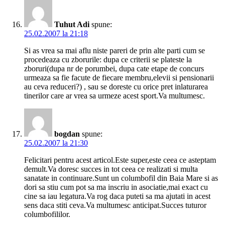
Tuhut Adi
spune:
25.02.2007 la 21:18
Si as vrea sa mai aflu niste pareri de prin alte parti cum se
procedeaza cu zborurile: dupa ce criterii se plateste la
zboruri(dupa nr de porumbei, dupa cate etape de concurs
urmeaza sa fie facute de fiecare membru,elevii si pensionarii
au ceva reduceri?) , sau se doreste cu orice pret inlaturarea
tinerilor care ar vrea sa urmeze acest sport.Va multumesc.
bogdan
spune:
25.02.2007 la 21:30
Felicitari pentru acest articol.Este super,este ceea ce asteptam
demult.Va doresc succes in tot ceea ce realizati si multa
sanatate in continuare.Sunt un columbofil din Baia Mare si as
dori sa stiu cum pot sa ma inscriu in asociatie,mai exact cu
cine sa iau legatura.Va rog daca puteti sa ma ajutati in acest
sens daca stiti ceva.Va multumesc anticipat.Succes tuturor
columbofililor.