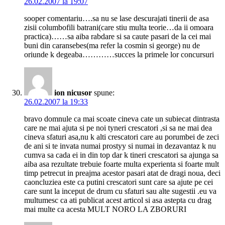
26.02.2007 la 19:07
sooper comentariu….sa nu se lase descurajati tinerii de asa
zisii columbofili batrani(care stiu multa teorie…da ii omoara
practica)……sa aiba rabdare si sa caute pasari de la cei mai
buni din caransebes(ma refer la cosmin si george) nu de
oriunde k degeaba…………succes la primele lor concursuri
ion nicusor
spune:
26.02.2007 la 19:33
bravo domnule ca mai scoate cineva cate un subiecat dintrasta
care ne mai ajuta si pe noi tyneri crescatori ,si sa ne mai dea
cineva sfaturi asa,nu k alti crescatori care au porumbei de zeci
de ani si te invata numai prostyy si numai in dezavantaz k nu
cumva sa cada ei in din top dar k tineri crescatori sa ajunga sa
aiba asa rezultate trebuie foarte multa experienta si foarte mult
timp petrecut in preajma acestor pasari atat de dragi noua, deci
caoncluziea este ca putini crescatori sunt care sa ajute pe cei
care sunt la inceput de drum cu sfaturi sau alte sugestii .eu va
multumesc ca ati publicat acest articol si asa astepta cu drag
mai multe ca acesta MULT NORO LA ZBORURI