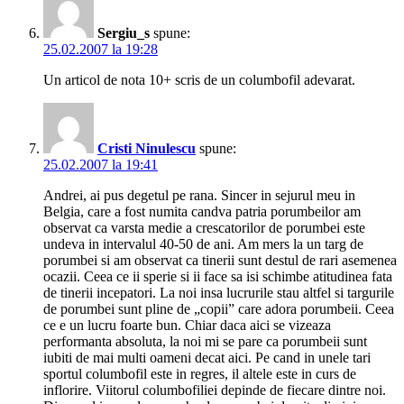
Sergiu_s
spune:
25.02.2007 la 19:28
Un articol de nota 10+ scris de un columbofil adevarat.
Cristi Ninulescu
spune:
25.02.2007 la 19:41
Andrei, ai pus degetul pe rana. Sincer in sejurul meu in
Belgia, care a fost numita candva patria porumbeilor am
observat ca varsta medie a crescatorilor de porumbei este
undeva in intervalul 40-50 de ani. Am mers la un targ de
porumbei si am observat ca tinerii sunt destul de rari asemenea
ocazii. Ceea ce ii sperie si ii face sa isi schimbe atitudinea fata
de tinerii incepatori. La noi insa lucrurile stau altfel si targurile
de porumbei sunt pline de „copii” care adora porumbeii. Ceea
ce e un lucru foarte bun. Chiar daca aici se vizeaza
performanta absoluta, la noi mi se pare ca porumbeii sunt
iubiti de mai multi oameni decat aici. Pe cand in unele tari
sportul columbofil este in regres, il altele este in curs de
inflorire. Viitorul columbofiliei depinde de fiecare dintre noi.