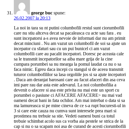
george buc
spune:
26.02.2007 la 20:13
La noi in tara su nt putini columbofili restul sunt ciorumbofili
care nu stiu altceva decat sa pacaleasca cu acte sau fara . eu
sunt incepatorsi a-s avea nevoie de informati dar nu am primit
decat minciuni . Nu am vazut un columbofil de soi sa ajute un
incepator cu sfaturi sau cu un pui bunicel ci am vazut
columbofili care au pacalit incepatori. Doresc pe aceasta cale
sa le transmit incepatorilor sa aiba mare grija de la cine
cumpara porumbei sa nu mearga la pomul laudat ca nu o sa
faca nimic. Egreu daca incepi cu stangul si de aceea transmit
tuturor columbofililor sa lasa orgoliile jos si sa ajute incepatori
. Daca am deranjat barosani care au facut afaceri din asa ceva
imi pare rau dar asta este adevarul. La noi columbofilia a
devenit o afacere si asa este privita nu mai este un sport cu
porumbei o pasiune ci AFACERE AFACERE> nu mai vad
oameni decat bani in fata ochilor. Am mai intrebat o data si sa
ma lamureasca si pe mine cineva de ce s-a rupt bucuresti-ul in
3 si care este cauza nu cumva sunt interesele prea mari si
prostimea nu trebuie sa stie. Vedeti oameni buni ca totul
trebuie schimbat acolo sus ca vorba aia pestele se strica de la
cap si nu o sa scapam noi asa de curand de acesti ciorumbofili