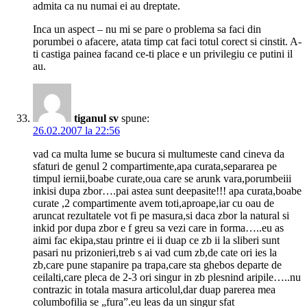
admita ca nu numai ei au dreptate.
Inca un aspect – nu mi se pare o problema sa faci din
porumbei o afacere, atata timp cat faci totul corect si cinstit. A-
ti castiga painea facand ce-ti place e un privilegiu ce putini il
au.
tiganul sv
spune:
26.02.2007 la 22:56
vad ca multa lume se bucura si multumeste cand cineva da
sfaturi de genul 2 compartimente,apa curata,separarea pe
timpul iernii,boabe curate,oua care se arunk vara,porumbeiii
inkisi dupa zbor….pai astea sunt deepasite!!! apa curata,boabe
curate ,2 compartimente avem toti,aproape,iar cu oau de
aruncat rezultatele vot fi pe masura,si daca zbor la natural si
inkid por dupa zbor e f greu sa vezi care in forma…..eu as
aimi fac ekipa,stau printre ei ii duap ce zb ii la sliberi sunt
pasari nu prizonieri,treb s ai vad cum zb,de cate ori ies la
zb,care pune stapanire pa trapa,care sta ghebos departe de
ceilalti,care pleca de 2-3 ori singur in zb plesnind aripile…..nu
contrazic in totala masura articolul,dar duap parerea mea
columbofilia se „fura”.eu leas da un singur sfat