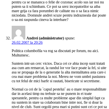
pentru ca se mananca o felie de cozonac acolo sus iar noi nu
putem sa ii schimbam. Ce pot sa urez incepatorilor sa aiba
mare grija ca fara porumbei de calitate nu o sa faca nimic
niciodata. Domnule andrei scuze pentru indrazneala dar poate
o sa-mi raspunda cineva la intrebare?
Andrei (administrator)
spune:
26.02.2007 la 20:26
Politica columbofila va rog sa discutati pe forum, nu aici.
Multumesc.
Suntem intr-un cerc vicios. Daca cei ce abia incep sunt tratati
asa cum am remarcat, la randul lor vor face poate la fel, si uite
asa se propaga de la o generatie la alta mentalitatea asta care-i
cea mai mare problema la noi. Mereu ne vom umbri pasiunea
cu tot felul de mici barfe si rautati, bisericute si secretisme.
Normal ca cei de la `capul pestelui` au o mare responsabilitate
dar in acelasi timp nu trebuie sa ne punem in ei toate
sperantele, pentru ca multe probleme apar din simplul fapt ca
nu suntem in stare sa colaboram bine intre noi, fie si doar la
nivel de club. Sunt orgolii prea mari si putini sunt cei ce pot sa