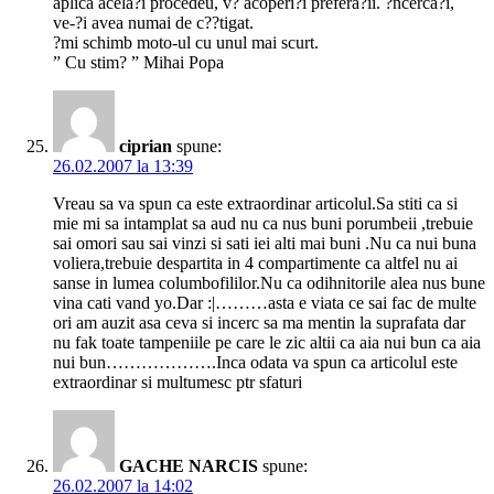
aplica acela?i procedeu, v? acoperi?i prefera?ii. ?ncerca?i,
ve-?i avea numai de c??tigat.
?mi schimb moto-ul cu unul mai scurt.
” Cu stim? ” Mihai Popa
ciprian
spune:
26.02.2007 la 13:39
Vreau sa va spun ca este extraordinar articolul.Sa stiti ca si
mie mi sa intamplat sa aud nu ca nus buni porumbeii ,trebuie
sai omori sau sai vinzi si sati iei alti mai buni .Nu ca nui buna
voliera,trebuie despartita in 4 compartimente ca altfel nu ai
sanse in lumea columbofililor.Nu ca odihnitorile alea nus bune
vina cati vand yo.Dar :|………asta e viata ce sai fac de multe
ori am auzit asa ceva si incerc sa ma mentin la suprafata dar
nu fak toate tampeniile pe care le zic altii ca aia nui bun ca aia
nui bun……………….Inca odata va spun ca articolul este
extraordinar si multumesc ptr sfaturi
GACHE NARCIS
spune:
26.02.2007 la 14:02