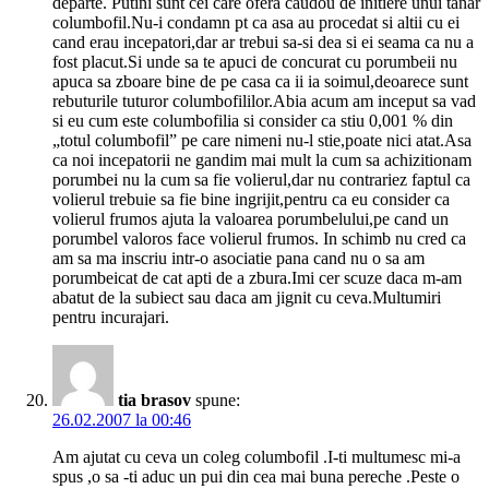
departe. Putini sunt cei care ofera caudou de initiere unui tanar
columbofil.Nu-i condamn pt ca asa au procedat si altii cu ei
cand erau incepatori,dar ar trebui sa-si dea si ei seama ca nu a
fost placut.Si unde sa te apuci de concurat cu porumbeii nu
apuca sa zboare bine de pe casa ca ii ia soimul,deoarece sunt
rebuturile tuturor columbofililor.Abia acum am inceput sa vad
si eu cum este columbofilia si consider ca stiu 0,001 % din
„totul columbofil” pe care nimeni nu-l stie,poate nici atat.Asa
ca noi incepatorii ne gandim mai mult la cum sa achizitionam
porumbei nu la cum sa fie volierul,dar nu contrariez faptul ca
volierul trebuie sa fie bine ingrijit,pentru ca eu consider ca
volierul frumos ajuta la valoarea porumbelului,pe cand un
porumbel valoros face volierul frumos. In schimb nu cred ca
am sa ma inscriu intr-o asociatie pana cand nu o sa am
porumbeicat de cat apti de a zbura.Imi cer scuze daca m-am
abatut de la subiect sau daca am jignit cu ceva.Multumiri
pentru incurajari.
tia brasov
spune:
26.02.2007 la 00:46
Am ajutat cu ceva un coleg columbofil .I-ti multumesc mi-a
spus ,o sa -ti aduc un pui din cea mai buna pereche .Peste o