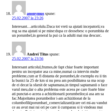
anonymus
spune:
25.02.2007 la 23:26
Interesant…articolulu.Daca tot vreti sa ajutati incepatorii,va
rog sa ma ajutati si pe mine:dupa ce deosebesc o porumbita de
un porumbel,in general la pui ca la adulti mai ma descurc.
Andrei Titus
spune:
25.02.2007 la 23:56
Interesant articolul,frumos,de fapt chiar foarte important
pentru un incepator asa ca mine,numai ca intervin multe
probleme,cum ar fi distanta de porumbei,de exemplu eu ii tin
la bunici la 25 de km si nu prea am posibilitatea sa ma ocup
de ei decat la sfarsit de saptamana,in timpul saptamanii o face
varul meu,dar o alta problema este aceea pe care foarte bine
ati punctat-o aceea a achizitionarii porumbeilor,si asa am sa
fac.Majoritatea porumbeilor i-am achizitionat de la
columbofili(porumbari_comercializanti)care ori mi-au vandut
ce au avut mai rai ori pe care ii cumparau si ii vindeau mai