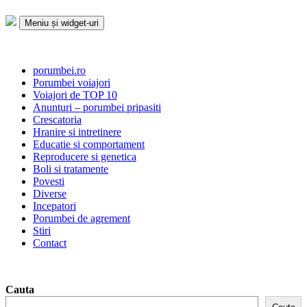
Sari
la
Meniu și widget-uri
conținut
Porumbei.ro
Enciclopedia porumbelului
porumbei.ro
Porumbei voiajori
Voiajori de TOP 10
Anunturi – porumbei pripasiti
Crescatoria
Hranire si intretinere
Educatie si comportament
Reproducere si genetica
Boli si tratamente
Povesti
Diverse
Incepatori
Porumbei de agrement
Stiri
Contact
Cauta