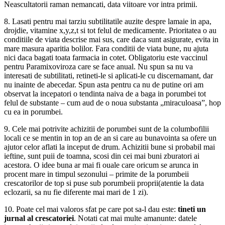
Neascultatorii raman nemancati, data viitoare vor intra primii.
8. Lasati pentru mai tarziu subtilitatile auzite despre lamaie in apa,
drojdie, vitamine x,y,z,t si tot felul de medicamente. Prioritatea o au
conditiile de viata descrise mai sus, care daca sunt asigurate, evita in
mare masura aparitia bolilor. Fara conditii de viata bune, nu ajuta
nici daca bagati toata farmacia in cotet. Obligatoriu este vaccinul
pentru Paramixoviroza care se face anual. Nu spun sa nu va
interesati de subtilitati, retineti-le si aplicati-le cu discernamant, dar
nu inainte de abecedar. Spun asta pentru ca nu de putine ori am
observat la incepatori o tendinta naiva de a baga in porumbei tot
felul de substante – cum aud de o noua substanta „miraculoasa”, hop
cu ea in porumbei.
9. Cele mai potrivite achizitii de porumbei sunt de la columbofilii
locali ce se mentin in top an de an si care au bunavointa sa ofere un
ajutor celor aflati la inceput de drum. Achizitii bune si probabil mai
ieftine, sunt puii de toamna, scosi din cei mai buni zburatori ai
acestora. O idee buna ar mai fi ouale care oricum se arunca in
procent mare in timpul sezonului – primite de la porumbeii
crescatorilor de top si puse sub porumbeii proprii(atentie la data
eclozarii, sa nu fie diferente mai mari de 1 zi).
10. Poate cel mai valoros sfat pe care pot sa-l dau este:
tineti un
jurnal al crescatoriei
. Notati cat mai multe amanunte: datele