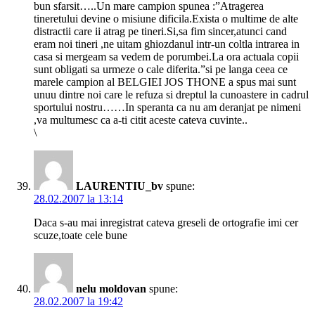
bun sfarsit…..Un mare campion spunea :”Atragerea
tineretului devine o misiune dificila.Exista o multime de alte
distractii care ii atrag pe tineri.Si,sa fim sincer,atunci cand
eram noi tineri ,ne uitam ghiozdanul intr-un coltla intrarea in
casa si mergeam sa vedem de porumbei.La ora actuala copii
sunt obligati sa urmeze o cale diferita.”si pe langa ceea ce
marele campion al BELGIEI JOS THONE a spus mai sunt
unuu dintre noi care le refuza si dreptul la cunoastere in cadrul
sportului nostru……In speranta ca nu am deranjat pe nimeni
,va multumesc ca a-ti citit aceste cateva cuvinte..
\
LAURENTIU_bv
spune:
28.02.2007 la 13:14
Daca s-au mai inregistrat cateva greseli de ortografie imi cer
scuze,toate cele bune
nelu moldovan
spune:
28.02.2007 la 19:42