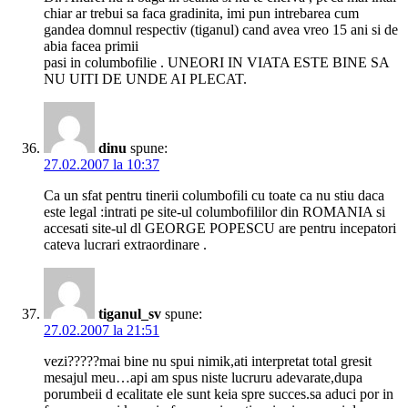
chiar ar trebui sa faca gradinita, imi pun intrebarea cum
gandea domnul respectiv (tiganul) cand avea vreo 15 ani si de
abia facea primii
pasi in columbofilie . UNEORI IN VIATA ESTE BINE SA
NU UITI DE UNDE AI PLECAT.
dinu
spune:
27.02.2007 la 10:37
Ca un sfat pentru tinerii columbofili cu toate ca nu stiu daca
este legal :intrati pe site-ul columbofililor din ROMANIA si
accesati site-ul dl GEORGE POPESCU are pentru incepatori
cateva lucrari extraordinare .
tiganul_sv
spune:
27.02.2007 la 21:51
vezi?????mai bine nu spui nimik,ati interpretat total gresit
mesajul meu…api am spus niste lucruru adevarate,dupa
porumbeii d ecalitate ele sunt keia spre succes.sa aduci por in