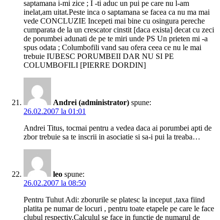
saptamana i-mi zice ; I -ti aduc un pui pe care nu l-am
inelat,am uitat.Peste inca o saptamana se facea ca nu ma mai
vede CONCLUZIE Incepeti mai bine cu osingura pereche
cumparata de la un crescator cinstit [daca exista] decat cu zeci
de porumbei adunati de pe te miri unde PS Un prieten mi -a
spus odata ; Columbofili vand sau ofera ceea ce nu le mai
trebuie IUBESC PORUMBEII DAR NU SI PE
COLUMBOFILI [PIERRE DORDIN]
Andrei (administrator)
spune:
26.02.2007 la 01:01
Andrei Titus, tocmai pentru a vedea daca ai porumbei apti de
zbor trebuie sa te inscrii in asociatie si sa-i pui la treaba…
leo
spune:
26.02.2007 la 08:50
Pentru Tuhut Adi: zborurile se platesc la inceput ,taxa fiind
platita pe numar de locuri , pentru toate etapele pe care le face
clubul respectiv.Calculul se face in functie de numarul de