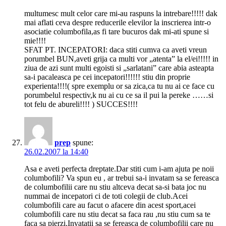
multumesc mult celor care mi-au raspuns la intrebare!!!!! dak
mai aflati ceva despre reducerile elevilor la inscrierea intr-o
asociatie columbofila,as fi tare bucuros dak mi-ati spune si
mie!!!!
SFAT PT. INCEPATORI: daca stiti cumva ca aveti vreun
porumbel BUN,aveti grija ca multi vor „atenta” la el/ei!!!!! in
ziua de azi sunt multi egoisti si „sarlatani” care abia asteapta
sa-i pacaleasca pe cei incepatori!!!!!! stiu din proprie
experienta!!!!( spre exemplu or sa zica,ca tu nu ai ce face cu
porumbelul respectiv,k nu ai cu ce sa il pui la pereke ……si
tot felu de abureli!!!! ) SUCCES!!!!
prep
spune:
26.02.2007 la 14:40
Asa e aveti perfecta dreptate.Dar stiti cum i-am ajuta pe noii
columbofili? Va spun eu , ar trebui sa-i invatam sa se fereasca
de columbofilii care nu stiu altceva decat sa-si bata joc nu
nummai de incepatori ci de toti colegii de club.Acei
columbofili care au facut o afacere din acest sport,acei
columbofili care nu stiu decat sa faca rau ,nu stiu cum sa te
faca sa pierzi.Invatatii sa se fereasca de columbofilii care nu