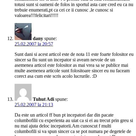
totusi sunt si oameni de folos in sportul asta care cred eu ca nu
trebuie enumerati,pt ca cei ce ii cunosc ,le cunosc si
valoarea!!!felicitari!!!!!
dany
spune:
25.02.2007 la 20:57
Sunt dani si acest articol este de nota 11 este foarte folositor eu
sincer sa fiu sunt un incepator si aveam nevoie de un
asemenea articol este folositor as mai vrea sa se publice mai
multe asemenea articole sunt folositoare sincer eu nu faceam
corect asa cum este scris acolo lucrurile. :D
Tuhut Adi
spune:
25.02.2007 la 21:13
Da este un articol ff bun pt incepatori dar din pacate
columbofilii cu experienta au uiat ca si ei au trecut prin greu si
nu mai ajuta deloc incepatorii.Am cunoscut f multi
columbofili si va spun sincer ca se pot numara pe degetele de