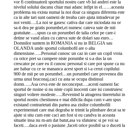
vor fi continuatorii sportului nostru care vb lui andrei este la
nivelul solului dacanu chiar mai adanc infipt in el……aceasta
problema nu exista numai la noi doar ca singura diferenta este
ca in alte tari sunt oameni de treaba care ajuta intradevar pe
noi veniti….La noi se gasesc cativa dar care niciodata nu or
sa-ti dea pe gratis porumbei,ei numesc cateva sute de mii
gratuitate…..spun ca un porumbel de talia celor pe care-i
detine se vand afara cu cateva sute de dolari sau euro…
Domnilor suntem in ROMANIA si nu in BELGIA sau
OLANDA unde sportul columbofil are o alta
dimensiune…..Personal cunosc un caz in care un copil vroia
cu orice pret sa cumpere niste porumbe si s-a dus la un
crescator pe care eu il cunosc personal si care pot spune ca nu
are habar cu ce se mananca acest sport si i-a cerut copilului
900 de mii pe un porumbel…un porumbel care provenea din
urma unui braconaj,caci cu asta se ocupa distinsul
domn…..Asa ceva este de neconceput….acesti oameni fac
sportul de rusine si nu niste copii inocenti care isi construiesc
singuri voliere modeste…..Revenind la atragerea tineretului in
sportul nostru chestiunea e mai dificila dupa cum v-am spus
existand contrarietati din partea asa zisilor columbofili
experimentati care mai degraba te trimit la plimbare decat sa te
ajute si stiu cum este caci am fost si eu candva in aceasta
situatie insa nu m-am dat batut,asa va sfatuiesc si pe voi sa
faceti….daca aveti o pasiune ,faceti orice posibil sa o duceti la