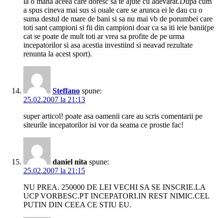
la o mana aceea care doresc sa te ajute cu adevarat.Dupa cum
a spus cineva mai sus si ouale care se arunca ei le dau cu o
suma destul de mare de bani si sa nu mai vb de porumbei care
toti sant campioni si fii din campioni doar ca sa iti ieie banii(pe
cat se poate de mult toti ar vrea sa profite de pe urma
incepatorilor si asa acestia investiind si neavad rezultate
renunta la acest sport).
Steffano
spune:
25.02.2007 la 21:13
super articol! poate asa oamenii care au scris comentarii pe
siteurile incepatorilor isi vor da seama ce prostie fac!
daniel nita
spune:
25.02.2007 la 21:15
NU PREA. 250000 DE LEI VECHI SA SE INSCRIE.LA
UCP VORBESC.PT INCEPATORI.IN REST NIMIC.CEL
PUTIN DIN CEEA CE STIU EU.