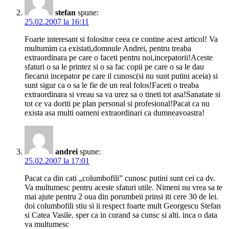
stefan
spune:
25.02.2007 la 16:11
Foarte interesant si folositor ceea ce contine acest articol! Va
multumim ca existati,domnule Andrei, pentru treaba
extraordinara pe care o faceti pentru noi,incepatorii!Aceste
sfaturi o sa le printez si o sa fac copii pe care o sa le dau
fiecarui incepator pe care il cunosc(si nu sunt putini aceia) si
sunt sigur ca o sa le fie de un real folos!Faceti o treaba
extraordinara si vreau sa va urez sa o tineti tot asa!Sanatate si
tot ce va doriti pe plan personal si profesional!Pacat ca nu
exista asa multi oameni extraordinari ca dumneavoastra!
andrei
spune:
25.02.2007 la 17:01
Pacat ca din cati „columbofili” cunosc putini sunt cei ca dv.
Va multumesc pentru aceste sfaturi utile. Nimeni nu vrea sa te
mai ajute pentru 2 oua din porumbeii prinsi iti cere 30 de lei.
doi columbofili stiu si ii respect foarte mult Georgescu Stefan
si Catea Vasile. sper ca in curand sa cunsc si alti. inca o data
va multumesc