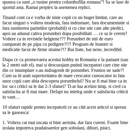
spunea ca sunt „o rusine pentru columbofilia romana”! Sa se lase de
sportul asta. Ramai perplex la asemenea replici.
Tinand cont ca e vorba de niste copii cu un buget limitat, care au
facut singuri o voliera modesta, fara indrumare, fara documentatie si
fara sustinerea parintilor (probabil) si cu cine stie cate alte piedici,
apoi au adunat cativa porumbei dupa posibilitati … ce sa le cerem?
Voliere ca in revistele belgiene??? Porumbei de mii de euro
cumparati de pe pipa cu pedigree?!?! Program de hranire si
medicatie facut de firme straine?!? Bai frate, bai nene, incredibil.
Dupa ce ca promovarea acestui hobby in Romania e la pamant (sau
la 2 metri sub el), mai si descurajam putinii incepatori care cine stie
din ce intamplare s-au indragostit de porumbei. Frumos ne sade?!
Cum sa iti arati superioritatea de mare crescator cunoscator in fata
unor copii care abia descopera porumbelul? Nu ar fi mai bine ca in
loc sa-i critici sa le dai 2-3 sfaturi? Ti-ar lua acelasi timp, si cred ca
satisfactia ar fi mai mare. Defapt nu inteleg unde e satisfactia criticii
in vant…
10 sfaturi rapide pentru incepatorii ce au citit acest articol si sperau
sa le gaseasca:
1. Voliera cat mai uscata si bine aerisita, dar fara curent. Foarte bine
izolata impotriva pradatoarelor gen sobolani, dihori, pisici.