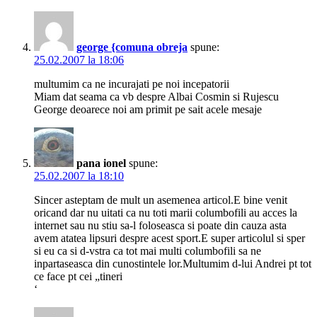
george {comuna obreja
spune:
25.02.2007 la 18:06
multumim ca ne incurajati pe noi incepatorii
Miam dat seama ca vb despre Albai Cosmin si Rujescu
George deoarece noi am primit pe sait acele mesaje
pana ionel
spune:
25.02.2007 la 18:10
Sincer asteptam de mult un asemenea articol.E bine venit
oricand dar nu uitati ca nu toti marii columbofili au acces la
internet sau nu stiu sa-l foloseasca si poate din cauza asta
avem atatea lipsuri despre acest sport.E super articolul si sper
si eu ca si d-vstra ca tot mai multi columbofili sa ne
inpartaseasca din cunostintele lor.Multumim d-lui Andrei pt tot
ce face pt cei „tineri
‘