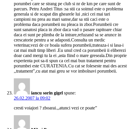
porumbei care se strang pe club si nr de km pe care sunt de
parcurs. Petru Andrei Titus :sa stii ca soimul este o problema
generala si de scapat din ghearele lui ,nici cei mai tari
campioni nu prea au mari sanse,dar sa stii caci este o
problema daca porumbeii nu pleaca in zbor.Porumbeii cre
sunt sanatosi placa in zbor daca vad o pasare rapitoare chiar
daca ei sunt pe plimba de la intrare,refuzand sa se arunce in
crescatorie pentru a se adaposti.Consulta un medic
veterinar,vezi de ce boala sufera porumbeii,trateaza-i si lasa-i
cat mai mult timp liberi .Eu unul cred ca porumbeii ii eliberezi
doar cand mergi tu la ei ,asta fiind o mare greseala.Din proprie
experienta pot sa-ti spun ca cel mai bun tratament pentru
porumbei este CURATENIA.Cu cat se foleseste mai des acest
,,tratament”,cu atat mai greu se vor imbolnavi porumbeii.
iancu sorin gigel
spune:
26.02.2007 la 09:02
cresti voiajori ? zboarai.,,atunci vezi ce poate”