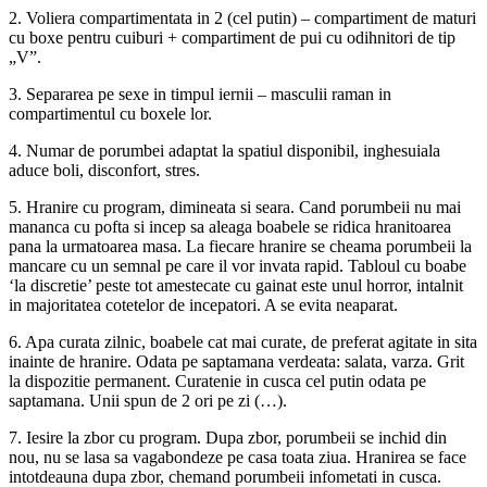
2. Voliera compartimentata in 2 (cel putin) – compartiment de maturi
cu boxe pentru cuiburi + compartiment de pui cu odihnitori de tip
„V”.
3. Separarea pe sexe in timpul iernii – masculii raman in
compartimentul cu boxele lor.
4. Numar de porumbei adaptat la spatiul disponibil, inghesuiala
aduce boli, disconfort, stres.
5. Hranire cu program, dimineata si seara. Cand porumbeii nu mai
mananca cu pofta si incep sa aleaga boabele se ridica hranitoarea
pana la urmatoarea masa. La fiecare hranire se cheama porumbeii la
mancare cu un semnal pe care il vor invata rapid. Tabloul cu boabe
‘la discretie’ peste tot amestecate cu gainat este unul horror, intalnit
in majoritatea cotetelor de incepatori. A se evita neaparat.
6. Apa curata zilnic, boabele cat mai curate, de preferat agitate in sita
inainte de hranire. Odata pe saptamana verdeata: salata, varza. Grit
la dispozitie permanent. Curatenie in cusca cel putin odata pe
saptamana. Unii spun de 2 ori pe zi (…).
7. Iesire la zbor cu program. Dupa zbor, porumbeii se inchid din
nou, nu se lasa sa vagabondeze pe casa toata ziua. Hranirea se face
intotdeauna dupa zbor, chemand porumbeii infometati in cusca.