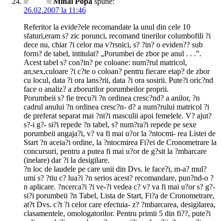
Mihai Popa
spune:
26.02.2007 la 11:46
Referitor la evide?ele recomandate la unul din cele 10
sfaturi,eram s? zic porunci, recomand tinerilor columbofili ?i
dece nu, chiar ?i celor ma v?rsnici, s? ?in? o eviden?? sub
form? de tabel, intitulat? „Porumbei de zbor pe anul . . .”.
Acest tabel s? con?in? pe coloane: num?rul matricol,
an,sex,culoare ?i c?te o coloan? pentru fiecare etap? de zbor
cu locul, data ?i ora lans?rii, data ?i ora sosirii. Pute?i oric?nd
face o analiz? a zborurilor porumbeilor proprii.
Porumbeii s? fie trecu?i ?n ordinea cresc?nd? a anilor, ?n
cadrul anului ?n ordinea cresc?n- d? a num?rului matricol ?i
de preferat separat mai ?nt?i masculii apoi femelele. V? ajut?
s?-i g?- si?i repede ?n tabel, s? num?ra?i repede pe sexe
porumbeii angaja?i, v? va fi mai u?or la ?ntocmi- rea Listei de
Start ?n aceia?i ordine, la ?ntocmirea Fi?ei de Cronometrare la
concursuri, pentru a putea fi mai u?or de g?sit la ?mbarcare
(inelare) dar ?i la desigilare.
?n loc de laudele pe care unii din Dvs. le face?i, m-a? mul?
umi s? ?tiu c? lua?i ?n serios acest? recomandare, pun?nd-o ?
n aplicare. ?ncerca?i ?i ve-?i vedea c? v? va fi mai u?or s? g?-
si?i porumbeii ?n Tabel, Lista de Start, Fi?a de Cronometrare,
at?t Dvs. c?t ?i celor care efectuia- z? ?mbarcarea, desigilarea,
clasamentele, omologatorilor. Pentru primii 5 din fi??, pute?i