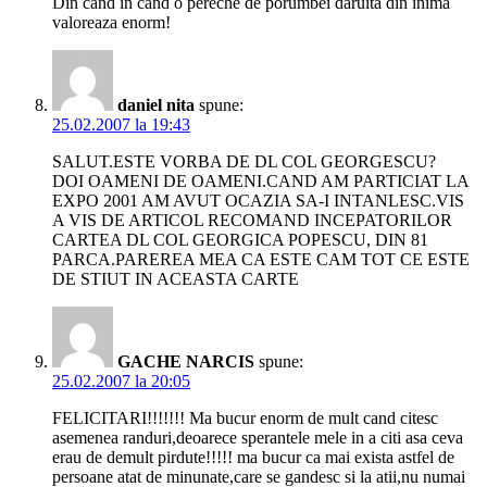
Din cand in cand o pereche de porumbei daruita din inima
valoreaza enorm!
daniel nita
spune:
25.02.2007 la 19:43
SALUT.ESTE VORBA DE DL COL GEORGESCU?
DOI OAMENI DE OAMENI.CAND AM PARTICIAT LA
EXPO 2001 AM AVUT OCAZIA SA-I INTANLESC.VIS
A VIS DE ARTICOL RECOMAND INCEPATORILOR
CARTEA DL COL GEORGICA POPESCU, DIN 81
PARCA.PAREREA MEA CA ESTE CAM TOT CE ESTE
DE STIUT IN ACEASTA CARTE
GACHE NARCIS
spune:
25.02.2007 la 20:05
FELICITARI!!!!!!! Ma bucur enorm de mult cand citesc
asemenea randuri,deoarece sperantele mele in a citi asa ceva
erau de demult pirdute!!!!! ma bucur ca mai exista astfel de
persoane atat de minunate,care se gandesc si la atii,nu numai