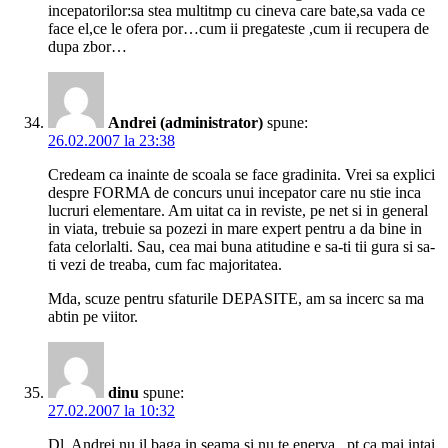
incepatorilor:sa stea multitmp cu cineva care bate,sa vada ce
face el,ce le ofera por…cum ii pregateste ,cum ii recupera de
dupa zbor…
Andrei (administrator)
spune:
26.02.2007 la 23:38
Credeam ca inainte de scoala se face gradinita. Vrei sa explici
despre FORMA de concurs unui incepator care nu stie inca
lucruri elementare. Am uitat ca in reviste, pe net si in general
in viata, trebuie sa pozezi in mare expert pentru a da bine in
fata celorlalti. Sau, cea mai buna atitudine e sa-ti tii gura si sa-
ti vezi de treaba, cum fac majoritatea.
Mda, scuze pentru sfaturile DEPASITE, am sa incerc sa ma
abtin pe viitor.
dinu
spune:
27.02.2007 la 10:32
Dl. Andrei nu il baga in seama si nu te enerva , pt ca mai intai