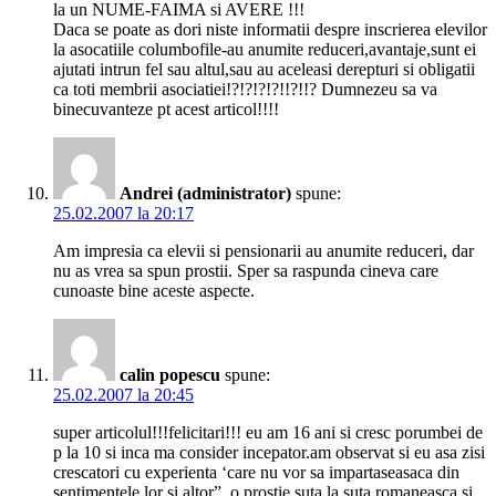
la un NUME-FAIMA si AVERE !!!
Daca se poate as dori niste informatii despre inscrierea elevilor
la asocatiile columbofile-au anumite reduceri,avantaje,sunt ei
ajutati intrun fel sau altul,sau au aceleasi derepturi si obligatii
ca toti membrii asociatiei!?!?!?!?!!?!!? Dumnezeu sa va
binecuvanteze pt acest articol!!!!
Andrei (administrator)
spune:
25.02.2007 la 20:17
Am impresia ca elevii si pensionarii au anumite reduceri, dar
nu as vrea sa spun prostii. Sper sa raspunda cineva care
cunoaste bine aceste aspecte.
calin popescu
spune:
25.02.2007 la 20:45
super articolul!!!felicitari!!! eu am 16 ani si cresc porumbei de
p la 10 si inca ma consider incepator.am observat si eu asa zisi
crescatori cu experienta ‘care nu vor sa impartaseasaca din
sentimentele lor si altor”. o prostie suta la suta romaneasca.si