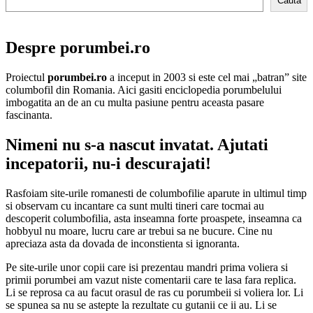
Cauta
Despre porumbei.ro
Proiectul
porumbei.ro
a inceput in 2003 si este cel mai „batran” site
columbofil din Romania. Aici gasiti enciclopedia porumbelului
imbogatita an de an cu multa pasiune pentru aceasta pasare
fascinanta.
Nimeni nu s-a nascut invatat. Ajutati
incepatorii, nu-i descurajati!
Rasfoiam site-urile romanesti de columbofilie aparute in ultimul timp
si observam cu incantare ca sunt multi tineri care tocmai au
descoperit columbofilia, asta inseamna forte proaspete, inseamna ca
hobbyul nu moare, lucru care ar trebui sa ne bucure. Cine nu
apreciaza asta da dovada de inconstienta si ignoranta.
Pe site-urile unor copii care isi prezentau mandri prima voliera si
primii porumbei am vazut niste comentarii care te lasa fara replica.
Li se reprosa ca au facut orasul de ras cu porumbeii si voliera lor. Li
se spunea sa nu se astepte la rezultate cu gutanii ce ii au. Li se