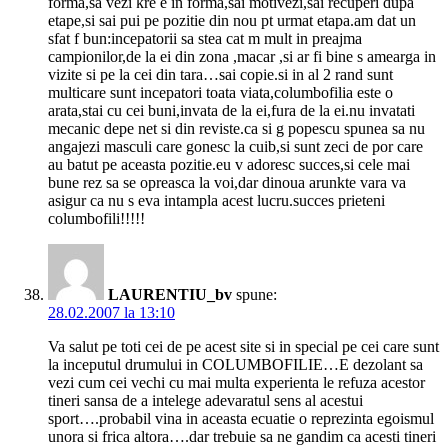
forma,sa vezi kre e in forma,sai motivezi,sai recuperi dupa
etape,si sai pui pe pozitie din nou pt urmat etapa.am dat un
sfat f bun:incepatorii sa stea cat m mult in preajma
campionilor,de la ei din zona ,macar ,si ar fi bine s amearga in
vizite si pe la cei din tara…sai copie.si in al 2 rand sunt
multicare sunt incepatori toata viata,columbofilia este o
arata,stai cu cei buni,invata de la ei,fura de la ei.nu invatati
mecanic depe net si din reviste.ca si g popescu spunea sa nu
angajezi masculi care gonesc la cuib,si sunt zeci de por care
au batut pe aceasta pozitie.eu v adoresc succes,si cele mai
bune rez sa se opreasca la voi,dar dinoua arunkte vara va
asigur ca nu s eva intampla acest lucru.succes prieteni
columbofili!!!!!
LAURENTIU_bv
spune:
28.02.2007 la 13:10
Va salut pe toti cei de pe acest site si in special pe cei care sunt
la inceputul drumului in COLUMBOFILIE…E dezolant sa
vezi cum cei vechi cu mai multa experienta le refuza acestor
tineri sansa de a intelege adevaratul sens al acestui
sport….probabil vina in aceasta ecuatie o reprezinta egoismul
unora si frica altora….dar trebuie sa ne gandim ca acesti tineri