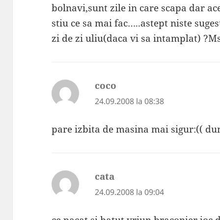
bolnavi,sunt zile in care scapa dar a
stiu ce sa mai fac…..astept niste suge
zi de zi uliu(daca vi sa intamplat) ?M
coco
spune:
24.09.2008 la 08:38
pare izbita de masina mai sigur:(( d
cata
spune:
24.09.2008 la 09:04
ce pacat si batut vriun braconier joc d