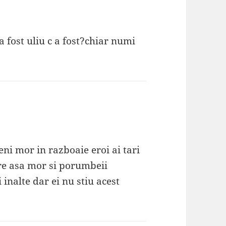
 fost uliu c a fost?chiar numi
eni mor in razboaie eroi ai tari
re asa mor si porumbeii
i inalte dar ei nu stiu acest