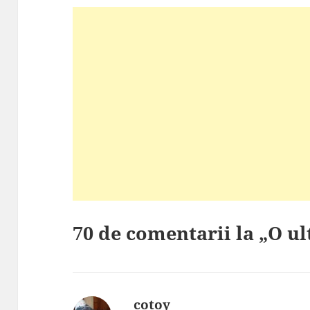
70 de comentarii la „O u
cotoy
spune: