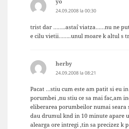
yo
spune:
24.09.2008 la 00:30
trist dar ……..asta`i viatza……nu ne p
e cilu vietii……..unul moare k altul s
herby
spune:
24.09.2008 la 08:21
Pacat …stiu cum este am patit si eu i
porumbei ,nu stiu ce sa mai fac,am in
eliberarea porumbeilor numai seara sa
dau drumul knd in 10 minute apare ul
alearga ore intregi ,tin sa precizez k