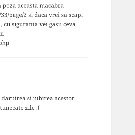
la poza aceasta macabra
/33/page/2
si daca vrei sa scapi
 cu siguranta vei gasii ceva
ui
.php
 daruirea si iubirea acestor
tunecate zile :(