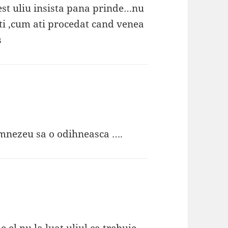
cest uliu insista pana prinde…nu
sti ,cum ati procedat cand venea
s
umnezeu sa o odihneasca ….
e el nu la luat uliul ca trebuie