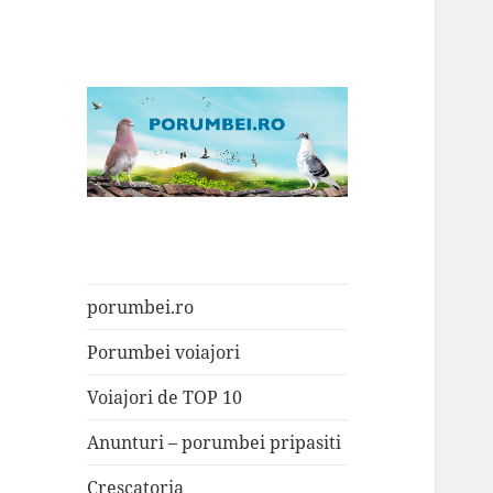
Porumbei.ro
Enciclopedia porumbelului
porumbei.ro
Porumbei voiajori
Voiajori de TOP 10
Anunturi – porumbei pripasiti
Crescatoria