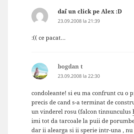
da`i un click pe Alex :D
spu
23.09.2008 la 21:39
:(( ce pacat…
bogdan t
spune:
23.09.2008 la 22:30
condoleante! si eu ma confrunt cu o 
precis de cand s-a terminat de constru
un vinderel rosu (falcon tinnunculus
imi tot da tarcoale la puii de porumbe
dar ii alearga si ii sperie intr-una , nu