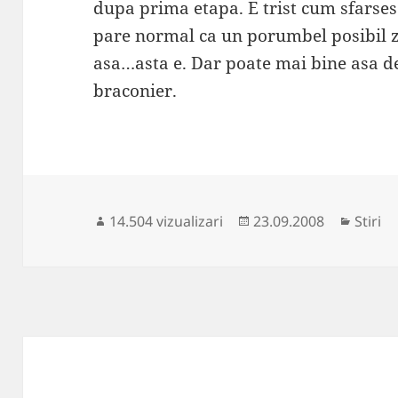
dupa prima etapa. E trist cum sfarsesc 
pare normal ca un porumbel posibil zb
asa…asta e. Dar poate mai bine asa d
braconier.
Publicat
Catego
14.504 vizualizari
23.09.2008
Stiri
pe