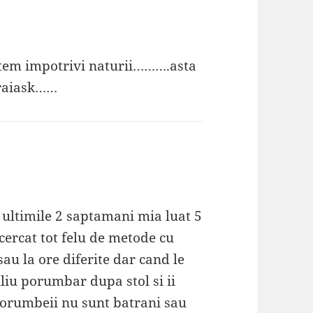
utem impotrivi naturii……….asta
 traiask……
n ultimile 2 saptamani mia luat 5
cercat tot felu de metode cu
u la ore diferite dar cand le
iu porumbar dupa stol si ii
 porumbeii nu sunt batrani sau