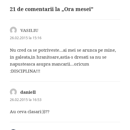
21 de comentarii la „Ora mesei”
VASILIU
spune:
26.02.2015 la 15:16
Nu cred ca se potriveste…ai mei se arunca pe mine,
in galeata,in hranitoare,astia-s dresati sa nu se
napusteasca asupra mancarii…oricum
:DISCIPLINA!!!
daniell
spune:
26.02.2015 la 16:53
Au ceva clasari:))??