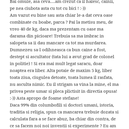
Bai omule, asa ceva….am crezut ca il halesc, cainii,
pe nea ciubota asta cu tot cu bici ! :-))
Am vazut eu bine sau asta chiar le-a dat ceva oase
combinate cu boabe, parca ? Pai la metisu meu, de
vreo 40 de kg, daca ma prezentam cu oase ma
darama din picioare! Trebuia sa ma imbrac in
salopeta sa ii dau mancare ca tot ma murdarea.
Dumnezeu sa-l odihneasca ca bun caine a fost,
destept si ascultator (tata lui a avut grad de colonel
in politie) ! Si era mai mult legat saracu, doar
noaptea era liber. Alta potaie de maxim 5 kg, liber
toata ziua, ciugulea detoate, toata lumea il rasfata,
nu asculta nimic. Eu il strigam sa vina la mine, el ma
privea peste umar si pleca plictisit in directia opusa!
:-)) Asta apropo de foame stefane!
Daca 99% din columbofili si doctori umani, istoria,
traditia si religia, spun ca mancarea trebuie dozata si
calculata fara a se face abuz, ba chiar din contra, de
ce sa facem noi noi inventii si experimente ? Eu am