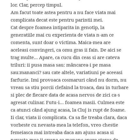
lor. Clar, percep timpul.
Am facut toate astea pentru a nu face viata mai
complicata decat este pentru parintii mei.
Cat despre foamea intiparita in genotip, la
generatiile mai cu experienta de viata n-am ce
comenta, sunt doar o victima. Maica-mea are
aceleasi convingeri, ca omu gras ii fain. De aici se
trag multe… Apare, ca cucu din ceas si are cateva
triluri: ii pusa masa sau: mâncarea-i pe masa
sau:mananci? sau cate altele, variatiuni pe aceeasi
farfurie. Imi provoaca cosmaruri când nu dorm, nu
vreau sa stiu porcii clefaind la troaca, dau in turbare
si plec de fiecare data de acasa nervos de zici ca-s
agresat culinar. Futu-i… foamea masii. Culmea este
ca atunci când ajung acasa, la Cluj is rupt de foame.
Ii clar, viata ii complicata. Ca sa fie treaba clara, daca
vorbeste cu nevasta-mea la telefon, vreo chestie
femeiasca mai intreaba daca am ajuns acasa si
nevasta-mea ii spune ca mananc apare starea de