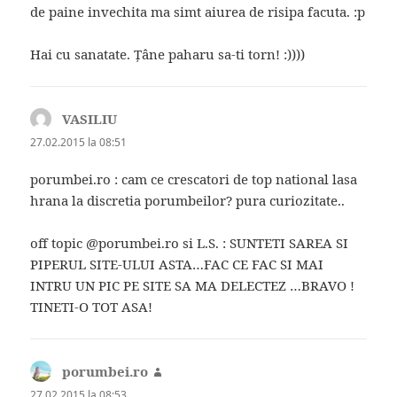
de paine invechita ma simt aiurea de risipa facuta. :p
Hai cu sanatate. Țâne paharu sa-ti torn! :))))
VASILIU
spune:
27.02.2015 la 08:51
porumbei.ro : cam ce crescatori de top national lasa
hrana la discretia porumbeilor? pura curiozitate..
off topic @porumbei.ro si L.S. : SUNTETI SAREA SI
PIPERUL SITE-ULUI ASTA…FAC CE FAC SI MAI
INTRU UN PIC PE SITE SA MA DELECTEZ …BRAVO !
TINETI-O TOT ASA!
porumbei.ro
spune:
27.02.2015 la 08:53