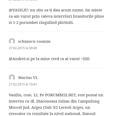
@VASILIU: nu stiu sa-ti dau acum nume, tin minte
ca am vazut prin cateva interviuri hranitorile pline
si 1-2 porumbei ciugulind plictisiti.
schiaucu cosmin
spune:
27.02.2015 la 09:49
@Andrei:si pe la mine cred ca ai vazut =)))))
Marius VL
spune:
27.02.2015 la 10:41
Vasiliu, com. 12. Pe PORUMBEII.NET, este postat un
interviu cu dl. Diaconeasa Iulian din Campulung
Muscel Jud. Arges Club 3/2 Leresti Arges, un
crescator cu rezultate la nivel national. Dansul