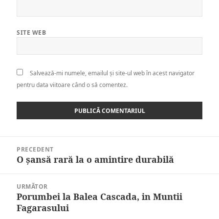
SITE WEB
Salvează-mi numele, emailul și site-ul web în acest navigator
pentru data viitoare când o să comentez.
Navigare
PRECEDENT
în
O şansă rară la o amintire durabilă
Articolul
articole
anterior:
URMĂTOR
Porumbei la Balea Cascada, in Muntii
Articolul
Fagarasului
următor: