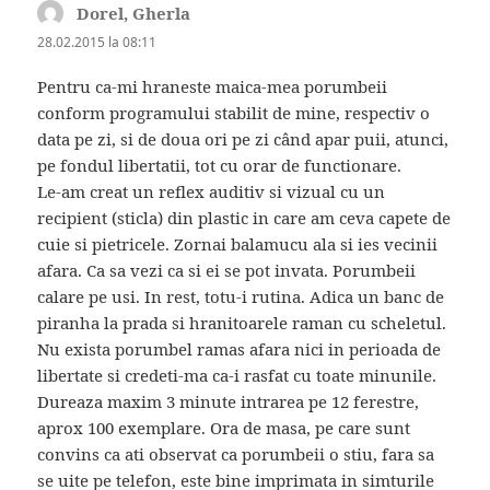
Dorel, Gherla
spune:
28.02.2015 la 08:11
Pentru ca-mi hraneste maica-mea porumbeii
conform programului stabilit de mine, respectiv o
data pe zi, si de doua ori pe zi când apar puii, atunci,
pe fondul libertatii, tot cu orar de functionare.
Le-am creat un reflex auditiv si vizual cu un
recipient (sticla) din plastic in care am ceva capete de
cuie si pietricele. Zornai balamucu ala si ies vecinii
afara. Ca sa vezi ca si ei se pot invata. Porumbeii
calare pe usi. In rest, totu-i rutina. Adica un banc de
piranha la prada si hranitoarele raman cu scheletul.
Nu exista porumbel ramas afara nici in perioada de
libertate si credeti-ma ca-i rasfat cu toate minunile.
Dureaza maxim 3 minute intrarea pe 12 ferestre,
aprox 100 exemplare. Ora de masa, pe care sunt
convins ca ati observat ca porumbeii o stiu, fara sa
se uite pe telefon, este bine imprimata in simturile