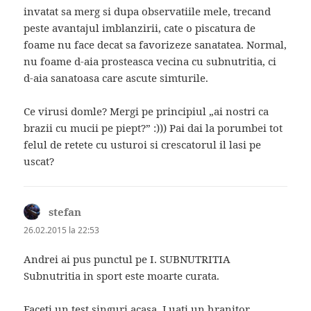
invatat sa merg si dupa observatiile mele, trecand
peste avantajul imblanzirii, cate o piscatura de
foame nu face decat sa favorizeze sanatatea. Normal,
nu foame d-aia prosteasca vecina cu subnutritia, ci
d-aia sanatoasa care ascute simturile.
Ce virusi domle? Mergi pe principiul „ai nostri ca
brazii cu mucii pe piept?” :))) Pai dai la porumbei tot
felul de retete cu usturoi si crescatorul il lasi pe
uscat?
stefan
spune:
26.02.2015 la 22:53
Andrei ai pus punctul pe I. SUBNUTRITIA
Subnutritia in sport este moarte curata.
Faceti un test singuri acasa. Luati un hranitor