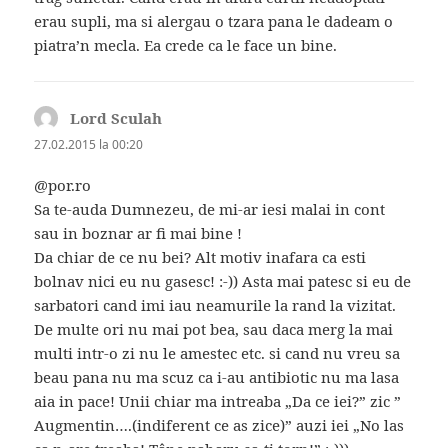
erau supli, ma si alergau o tzara pana le dadeam o
piatra’n mecla. Ea crede ca le face un bine.
Lord Sculah
spune:
27.02.2015 la 00:20
@por.ro
Sa te-auda Dumnezeu, de mi-ar iesi malai in cont
sau in boznar ar fi mai bine !
Da chiar de ce nu bei? Alt motiv inafara ca esti
bolnav nici eu nu gasesc! :-)) Asta mai patesc si eu de
sarbatori cand imi iau neamurile la rand la vizitat.
De multe ori nu mai pot bea, sau daca merg la mai
multi intr-o zi nu le amestec etc. si cand nu vreu sa
beau pana nu ma scuz ca i-au antibiotic nu ma lasa
aia in pace! Unii chiar ma intreaba „Da ce iei?” zic ”
Augmentin….(indiferent ce as zice)” auzi iei „No las