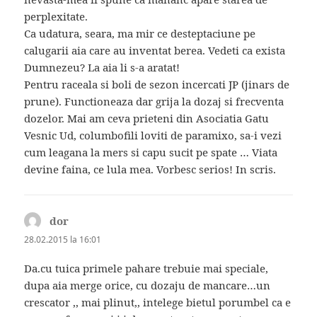
perplexitate.
Ca udatura, seara, ma mir ce desteptaciune pe
calugarii aia care au inventat berea. Vedeti ca exista
Dumnezeu? La aia li s-a aratat!
Pentru raceala si boli de sezon incercati JP (jinars de
prune). Functioneaza dar grija la dozaj si frecventa
dozelor. Mai am ceva prieteni din Asociatia Gatu
Vesnic Ud, columbofili loviti de paramixo, sa-i vezi
cum leagana la mers si capu sucit pe spate … Viata
devine faina, ce lula mea. Vorbesc serios! In scris.
dor
spune:
28.02.2015 la 16:01
Da.cu tuica primele pahare trebuie mai speciale,
dupa aia merge orice, cu dozaju de mancare…un
crescator ,, mai plinut,, intelege bietul porumbel ca e