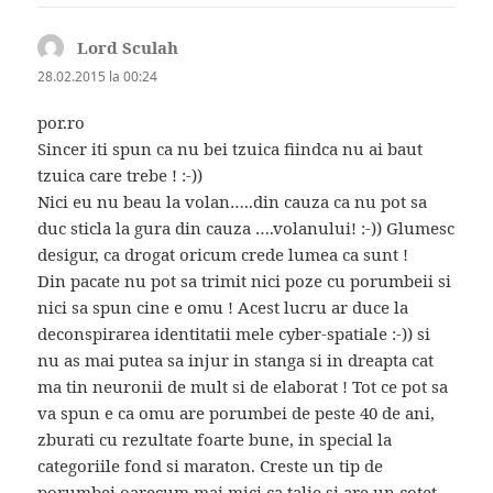
Lord Sculah
spune:
28.02.2015 la 00:24
por.ro
Sincer iti spun ca nu bei tzuica fiindca nu ai baut
tzuica care trebe ! :-))
Nici eu nu beau la volan…..din cauza ca nu pot sa
duc sticla la gura din cauza ….volanului! :-)) Glumesc
desigur, ca drogat oricum crede lumea ca sunt !
Din pacate nu pot sa trimit nici poze cu porumbeii si
nici sa spun cine e omu ! Acest lucru ar duce la
deconspirarea identitatii mele cyber-spatiale :-)) si
nu as mai putea sa injur in stanga si in dreapta cat
ma tin neuronii de mult si de elaborat ! Tot ce pot sa
va spun e ca omu are porumbei de peste 40 de ani,
zburati cu rezultate foarte bune, in special la
categoriile fond si maraton. Creste un tip de
porumbei oarecum mai mici ca talie si are un cotet