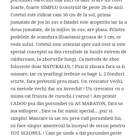
foarte, foarte SIMPLU (construit de peste 20 de ani).
Cotetul este ridicat cam 50 cm de la sol, prima
jumatate de jos in sus a fatadei este acoperita iar in a
doua jumatate, de la mijloc in sus, are plasa. Printre
podelele de scandura (foastana) groasa de 5 cm, se
vede solul. Cotetul este orientat spre sud-vest si este
special conceput sa dea rezultate in lunile extrem de
calduroase, la zborurile lungi. Ca metoda de zbor
foloseste doar NATURALUL ! Puii ii zboara fara sa ii
omoare, iar ca yearlingi trebuie sa bage 1, 2 fonduri
scurte, fara pretentii prea mari. Un crescator vechi,
cu metode vechi dar nu invechit ! Un crescator cu o
inima cat frunza de curechi ( varza) ! Am primit
CADOU pui din porumbei cu AS MARATON, fara sa
ma milogesc , fara sa fac nimic special….pur si
simplu! Mancare la sac nu prea vad porumbeii lui,
isi face singur amestecul la inceput de sezon pentru
TOT SEZONUL ! Cam pe unde a dat porumbei peste