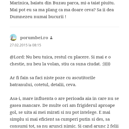
Marinica, baiatu din Buzau parca, mi-a taiat piuitu.
Mai pot eu sa ma plang ca ma doare ceva? Sa ii dea
Dumnezeu numai bucurii !
porumbei.ro
spune:
27.02.2015 la 08:15
@Lord: Nu beu tuica, restul cu placere. Si mai e o
chestie, nu beu la volan, stiu ca suna ciudat. :)))))
Ar fi fain sa faci niste poze cu ascutitorile
batranului, cotetul, detalii, ceva.
Asa-i, mare influenta o are perioada aia in care nu se
gasea mancare. De multe ori am frigiderul aproape
gol, se uita ai mei mirati si nu pot intelege. E mai
simplu si mai eficient sa cumperi putin si des, sa
consumi tot, sa nu arunci nimic. Si cand arunc 2 felii