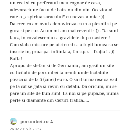
un ceai si cu preferatul meu cognac de casa,
adevaraciune facut de batranu din vin. Ocazional
cate-o „aspirina saracului” cu nevasta-mia :-)) .
Da cred ca am avut adenoviroza ca m-a plesnit si pe
gura si pe cur. Acum mi-am mai revenit :-)) . Da sunt
lauz, in covalescenta ca gravidele dupa nastere !
Cam slaba miscare pe-aici cred ca a fugit lumea sa se
inscrie in, proaspat infiintata, f.n.c.p.r. – fraţia ! :-))
Bafta!
Apropo de stefan si de Germania , am gasit un site
cu licitatii de porumbei la nemti unde licitatiile
pleaca si de la 5 (cinci) euro. O sa il urmaresc sa vad
pe la cat se gata si revin cu detalii. Da oricum, mi se
pare un site de bun simt. La noi si pe pupa.be, numa
perle si diamante din Ceruri fratica…..
porumbei.ro
spune:
26.02.2015 la 23:57