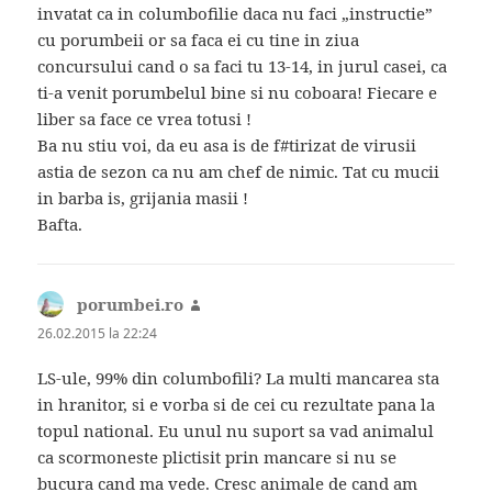
invatat ca in columbofilie daca nu faci „instructie”
cu porumbeii or sa faca ei cu tine in ziua
concursului cand o sa faci tu 13-14, in jurul casei, ca
ti-a venit porumbelul bine si nu coboara! Fiecare e
liber sa face ce vrea totusi !
Ba nu stiu voi, da eu asa is de f#tirizat de virusii
astia de sezon ca nu am chef de nimic. Tat cu mucii
in barba is, grijania masii !
Bafta.
porumbei.ro
spune:
26.02.2015 la 22:24
LS-ule, 99% din columbofili? La multi mancarea sta
in hranitor, si e vorba si de cei cu rezultate pana la
topul national. Eu unul nu suport sa vad animalul
ca scormoneste plictisit prin mancare si nu se
bucura cand ma vede. Cresc animale de cand am