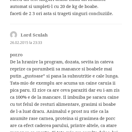
automat si umpleti-l cu 20 de kg de boabe.
faceti de 2 3 ori asta si trageti singuri concluziile.
Lord Sculah
spune:
26.02.2015 la 23:33
por.ro
De la hranire la program, dozata, sevita in cateva
reprize ca porumbeii sa manance si boabele mai
putin „gustoase” si pana la subnutritie e cale lunga.
Tata-mio de exemplu are acuma un caine caruia ii
pica paru. El zice ca are ceva paraziti dar eu i-am zis
ca 100% e de la mancare. Il imbuiba pe saracu caine
cu tot felul de resturi alimentare, grasimi si boabe
de l-a luat dracu. Animalul e prost nu stie ca la
anumite rase carnea, proteina si grasimea de porc
are ca efect caderea parului, printre altele, ca atare