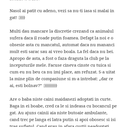
Nasol ai patit cu adeno, vezi sa nu-ti iasa si malai in
gat! :))))
Multi dau mancare la discretie crezand ca animalul
sufera daca il roade putin foamea. Defapt la noi e o
obsesie asta cu mancatul, automat daca nu mananci
mult esti sarac sau ai vreo boala. La fel daca nu bei.
Apropo de asta, a fost o faza draguta la club pe la
inceputurile mele. Facuse cineva cinste cu tuica si
cum eu nu beu ca nu imi place, am refuzat. S-a uitat
la mine plin de compasiune si m-a intrebat: „dar ce
ai, esti bolnav?” :)))))))))
Are o baba niste caini maidanezi adoptati in curte.
Baga in ei boabe, cred ca le si indeasa cu bocancul pe
gat. Au ajuns cainii aia niste butoaie ambulante,
cand trec pe langa ei latra putin si apoi obosesc si isi
trag sufletul. Cand erau in afara curtii neadoptati