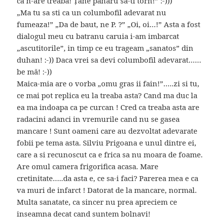
ca n-are treaba! Țâne paharu sa-ti torn!” :-)))
„Ma tu sa sti ca un columbofil adevarat nu
fumeaza!” „Da de baut, ne P. ?” „Oi, oi…!” Asta a fost
dialogul meu cu batranu caruia i-am imbarcat
„ascutitorile”, in timp ce eu trageam „sanatos” din
duhan! :-)) Daca vrei sa devi columbofil adevarat……
be mă! :-))
Maica-mia are o vorba „omu gras ii fain!”…..zi si tu,
ce mai pot replica eu la treaba asta? Cand ma duc la
ea ma indoapa ca pe curcan ! Cred ca treaba asta are
radacini adanci in vremurile cand nu se gasea
mancare ! Sunt oameni care au dezvoltat adevarate
fobii pe tema asta. Silviu Prigoana e unul dintre ei,
care a si recunoscut ca e frica sa nu moara de foame.
Are omul camera frigorifica acasa. Mare
cretinitate…..da asta e, ce sa-i faci? Parerea mea e ca
va muri de infarct ! Datorat de la mancare, normal.
Multa sanatate, ca sincer nu prea apreciem ce
inseamna decat cand suntem bolnavi!