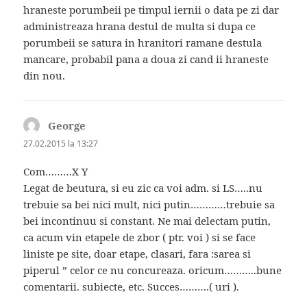
hraneste porumbeii pe timpul iernii o data pe zi dar
administreaza hrana destul de multa si dupa ce
porumbeii se satura in hranitori ramane destula
mancare, probabil pana a doua zi cand ii hraneste
din nou.
George
spune:
27.02.2015 la 13:27
Com………X Y
Legat de beutura, si eu zic ca voi adm. si LS…..nu
trebuie sa bei nici mult, nici putin…………trebuie sa
bei incontinuu si constant. Ne mai delectam putin,
ca acum vin etapele de zbor ( ptr. voi ) si se face
liniste pe site, doar etape, clasari, fara :sarea si
piperul ” celor ce nu concureaza. oricum………..bune
comentarii. subiecte, etc. Succes……….( uri ).