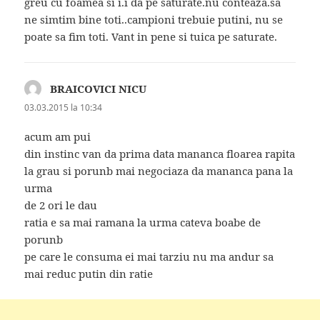
greu cu foamea si i.i da pe saturate.nu conteaza.sa
ne simtim bine toti..campioni trebuie putini, nu se
poate sa fim toti. Vant in pene si tuica pe saturate.
BRAICOVICI NICU
spune:
03.03.2015 la 10:34
acum am pui
din instinc van da prima data mananca floarea rapita
la grau si porunb mai negociaza da mananca pana la
urma
de 2 ori le dau
ratia e sa mai ramana la urma cateva boabe de
porunb
pe care le consuma ei mai tarziu nu ma andur sa
mai reduc putin din ratie