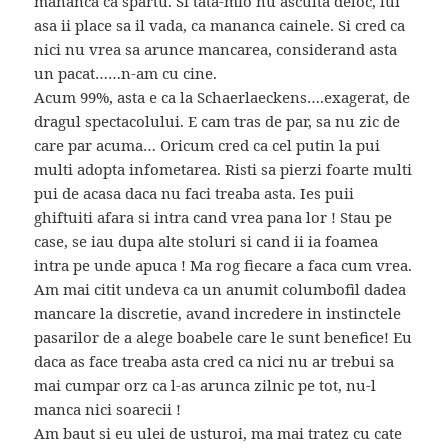
mananca ca spartu. Si tata-mio nu asculta deloc, lui
asa ii place sa il vada, ca mananca cainele. Si cred ca
nici nu vrea sa arunce mancarea, considerand asta
un pacat……n-am cu cine.
Acum 99%, asta e ca la Schaerlaeckens….exagerat, de
dragul spectacolului. E cam tras de par, sa nu zic de
care par acuma… Oricum cred ca cel putin la pui
multi adopta infometarea. Risti sa pierzi foarte multi
pui de acasa daca nu faci treaba asta. Ies puii
ghiftuiti afara si intra cand vrea pana lor ! Stau pe
case, se iau dupa alte stoluri si cand ii ia foamea
intra pe unde apuca ! Ma rog fiecare a faca cum vrea.
Am mai citit undeva ca un anumit columbofil dadea
mancare la discretie, avand incredere in instinctele
pasarilor de a alege boabele care le sunt benefice! Eu
daca as face treaba asta cred ca nici nu ar trebui sa
mai cumpar orz ca l-as arunca zilnic pe tot, nu-l
manca nici soarecii !
Am baut si eu ulei de usturoi, ma mai tratez cu cate