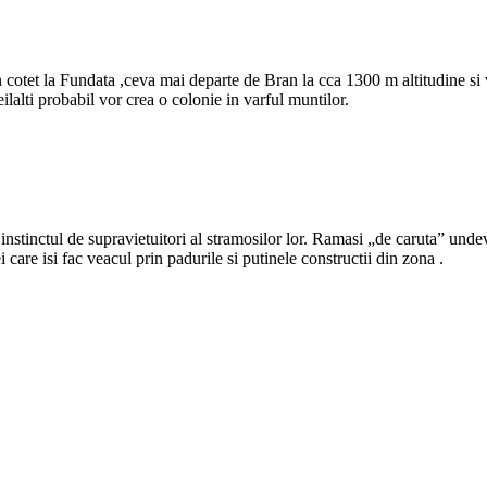
otet la Fundata ,ceva mai departe de Bran la cca 1300 m altitudine si vr
eilalti probabil vor crea o colonie in varful muntilor.
nstinctul de supravietuitori al stramosilor lor. Ramasi „de caruta” undev
care isi fac veacul prin padurile si putinele constructii din zona .