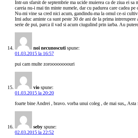
Intr-un sfarsit de septembrie ma ucide muierea ca de ziua ei sa 
careia nu-i mai tin minte numele, dar cu padurea care cadea pe ca
Nu-mi vine sa cred nici acum, gandindu-ma la omul ce-si cultiv
Imi aduc aminte ca sunt peste 30 de ani de la prima intrerupere 
serie de pui, parca il vad si acum ciugulind prin iarba. Au puter
noi necunoscuti
spune:
01.03.2015 la 16:57
pui cam multe zoroooooooouri
vio
spune:
01.03.2015 la 20:20
foarte bine Andrei , bravo. vorba unui coleg , de mai sus,, Asta f
seby
spune:
02.03.2015 la 22:52