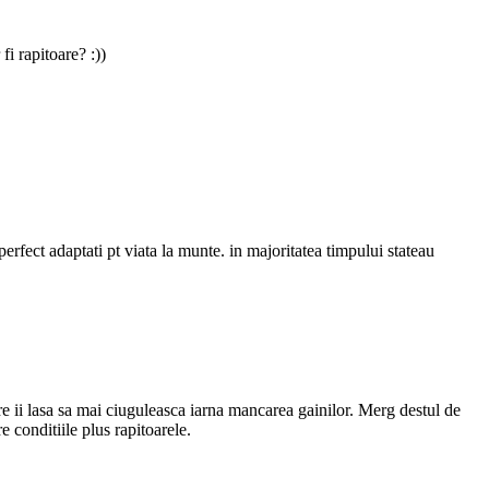
i rapitoare? :))
erfect adaptati pt viata la munte. in majoritatea timpului stateau
re ii lasa sa mai ciuguleasca iarna mancarea gainilor. Merg destul de
 conditiile plus rapitoarele.