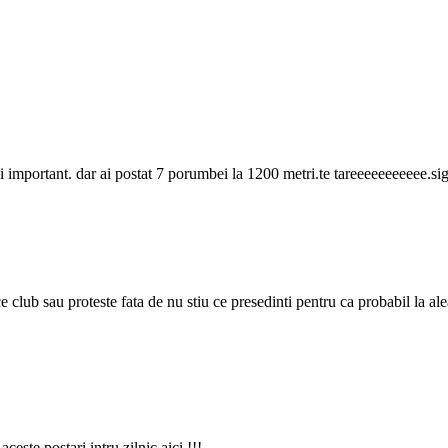
i important. dar ai postat 7 porumbei la 1200 metri.te tareeeeeeeeeee.si
ce club sau proteste fata de nu stiu ce presedinti pentru ca probabil la 
este postari intru zilnic aici !!!