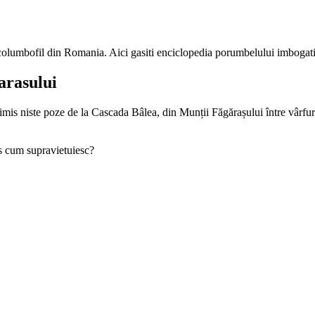
e columbofil din Romania. Aici gasiti enciclopedia porumbelului imbogati
arasului
rimis niste poze de la Cascada Bâlea, din Munții Făgărașului între vârf
es cum supravietuiesc?