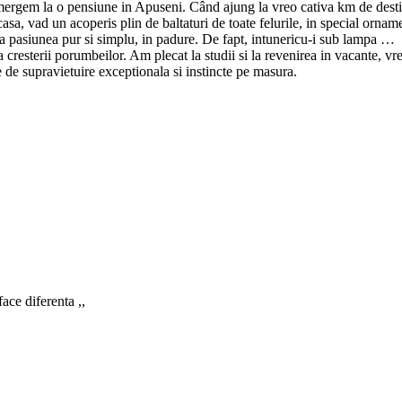
mergem la o pensiune in Apuseni. Când ajung la vreo cativa km de destina
sa, vad un acoperis plin de baltaturi de toate felurile, in special orname
a pasiunea pur si simplu, in padure. De fapt, intunericu-i sub lampa …
a cresterii porumbeilor. Am plecat la studii si la revenirea in vacante, 
e de supravietuire exceptionala si instincte pe masura.
ace diferenta ,,