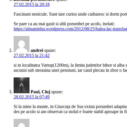
27.02.2015 la 20:18
Fascinant nenicule. Sunt tare curios unde cuibaresc si dorm poru
Se pare ca au mai gasit si altii porumbei pe acolo, inelati:
https://alinamishu.wordpress.com/2012/08/25/balea-lac-transfag
andrei
spune:
27.02.2015 la 21:42
si in localitatea Vartop(1200m), la limita judetelor bihor si alba
ascunsi sub streasina unei pensiuni, iar cand plecau in zbor o face
Paul, Cluj
spune:
28.02.2015 la 07:49
Si la mine la munte, in Giurcuța de Sus exista porumbei adapttat
des pe acolo si am observat ca stolul e foarte stabil aproape in 