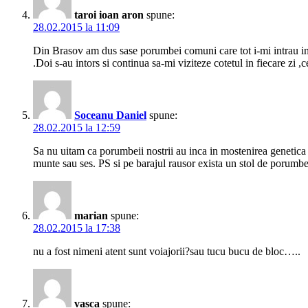
taroi ioan aron
spune:
28.02.2015 la 11:09
Din Brasov am dus sase porumbei comuni care tot i-mi intrau in c
.Doi s-au intors si continua sa-mi viziteze cotetul in fiecare zi ,c
Soceanu Daniel
spune:
28.02.2015 la 12:59
Sa nu uitam ca porumbeii nostrii au inca in mostenirea genetica i
munte sau ses. PS si pe barajul rausor exista un stol de porumbei 
marian
spune:
28.02.2015 la 17:38
nu a fost nimeni atent sunt voiajorii?sau tucu bucu de bloc…..
vasca
spune: