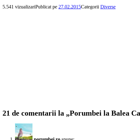
5.541 vizualizari
Publicat pe
27.02.2015
Categorii
Diverse
21 de comentarii la „Porumbei la Balea Ca
porumbei.ro
spune: