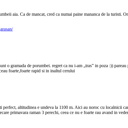
mbeii aia. Ca de mancat, cred ca numai paine mananca de la turisti. Or f
arasan/
 sunt o gramada de porumbei. regret ca nu i-am „tras” in poza :)) pareau p
au foarte,foarte rapid si in inaltul cerului
i perfect, altitudinea e undeva la 1100 m. Aici au noroc cu localnicii ca
fiecare primavara raman 3 perechi, ceea ce nu e foarte rau avand in vedere