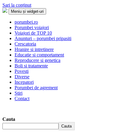
Sari la conținut
Meniu și widget-uri
Porumbei.ro
Enciclopedia porumbelului
porumbei.ro
Porumbei voiajori
Voiajori de TOP 10
Anunturi – porumbei pripasiti
Crescatoria
Hranire si intretinere
Educatie si comportament
Reproducere si genetica
Boli si tratamente
Povesti
Diverse
Incepatori
Porumbei de agrement
Stiri
Contact
Cauta
Cauta