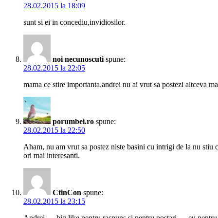
28.02.2015 la 18:09
sunt si ei in concediu,invidiosilor.
noi necunoscuti
spune:
28.02.2015 la 22:05
mama ce stire importanta.andrei nu ai vrut sa postezi altceva ma
porumbei.ro
spune:
28.02.2015 la 22:50
Aham, nu am vrut sa postez niste basini cu intrigi de la nu stiu 
ori mai interesanti.
CtinCon
spune:
28.02.2015 la 23:15
Andrei … big like pentru raspuns si pentru postari…. eu pentru ac