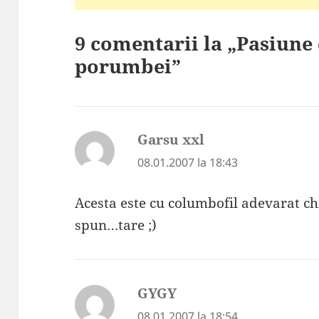
9 comentarii la „Pasiune 
porumbei”
Garsu xxl
spune:
08.01.2007 la 18:43
Acesta este cu columbofil adevarat c
spun…tare ;)
GYGY
spune:
08.01.2007 la 18:54