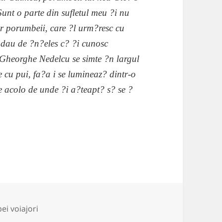
Sunt o parte din sufletul meu ?i nu
ar porumbeii, care ?l urm?resc cu
? dau de ?n?eles c? ?i cunosc
 Gheorghe Nedelcu se simte ?n largul
e cu pui, fa?a i se lumineaz? dintr-o
de acolo de unde ?i a?teapt? s? se ?
ii
i voiajori