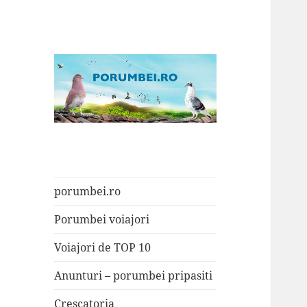
Porumbei.ro
Enciclopedia porumbelului
porumbei.ro
Porumbei voiajori
Voiajori de TOP 10
Anunturi – porumbei pripasiti
Crescatoria