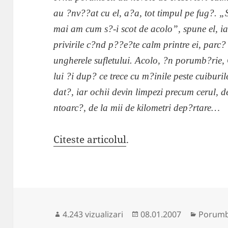
au ?nv??at cu el, a?a, tot timpul pe fug?. „
mai am cum s?-i scot de acolo”, spune el, i
privirile c?nd p??e?te calm printre ei, parc
ungherele sufletului. Acolo, ?n porumb?rie,
lui ?i dup? ce trece cu m?inile peste cuiburil
dat?, iar ochii devin limpezi precum cerul, 
ntoarc?, de la mii de kilometri dep?rtare…
Citeste articolul
.
Publicat
Categor
4.243 vizualizari
08.01.2007
Porumbe
pe