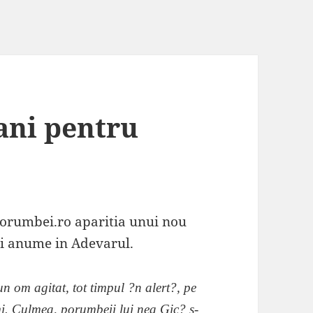
ani pentru
porumbei.ro aparitia unui nou
 si anume in Adevarul.
n om agitat, tot timpul ?n alert?, pe
i. Culmea, porumbeii lui nea Gic? s-