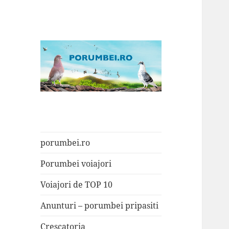
Porumbei.ro
Enciclopedia porumbelului
porumbei.ro
Porumbei voiajori
Voiajori de TOP 10
Anunturi – porumbei pripasiti
Crescatoria