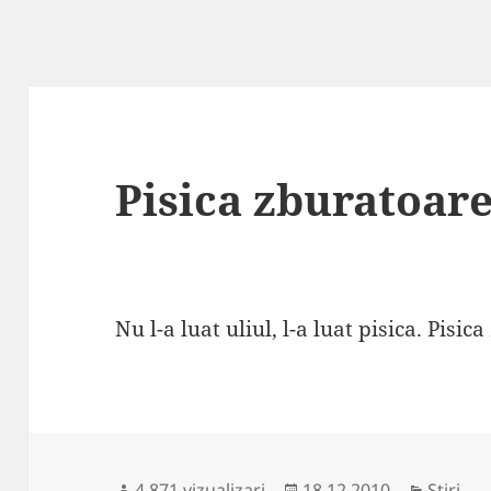
Pisica zburatoar
Nu l-a luat uliul, l-a luat pisica. Pisic
Publicat
Categor
4.871 vizualizari
18.12.2010
Stiri