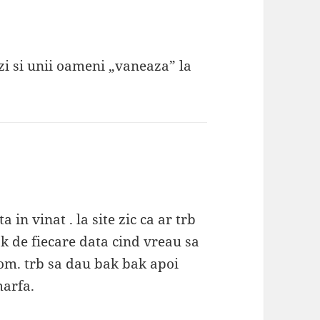
zi si unii oameni „vaneaza” la
a in vinat . la site zic ca ar trb
 de fiecare data cind vreau sa
 com. trb sa dau bak bak apoi
marfa.