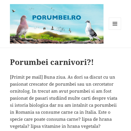
MENIU
ȘI
WIDGET-
Porumbei.ro
URI
Porumbei carnivori?!
[Primit pe mail] Buna ziua. As dori sa discut cu un
pasionat crescator de porumbei sau un cercetator
ornitolog. In trecut am avut porumbei si am fost
pasionat de pasari studiind multe carti despre viata
si istoria biologica dar nu am intalnit ca porumbeii
in Romania sa consume carne ca in Italia. Este o
specie care poate consuma carne? lipsa de hrana
vegetala? lipsa vitamine in hrana vegetala?