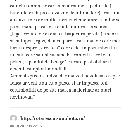
cainelui domnesc care a mancat mere padurete (
bineinteles dupa cateva zile de infometare) , care nu
au auzit inca de multe lucruri elementare si in loc sa
puna mana pe carte si osu la munca , sa se mai
„lege” ceva si de ei dau cu batjocura pe site ( uneori
si cu tupeu jegos) dau cu pareri care mai de care mai
hazlii despre „strechea” care a dat in porumbeii lui
nu stiu care sau blesteama braconierii care le-au
prins „rapandulele betege” cu care probabil ar fi
devenit campioni mondiali.
Am mai spus-o candva, dar ma vad nevoit sa o repet:
„daca ar veni unu cu o pusca si ar impusca toti
columbofilii de pe site marea majoritate ar muri
nevinovati”
http://rotarescu.sunphoto.ro/
spune:
08.10.2012 la 22:15