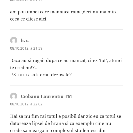
am porumbei care mananca rame,deci nu ma mira
ceea ce citesc aici.
h. s.
spune:
08.10.2012 la 21:59
Daca au si ragait dupa ce au mancat, citez ‘tot’, atunci
te credem!?…
P.S. nu-i asa k erau dezosate?
Ciobanu Laurentiu TM
spune:
08.10.2012 la 22:02
Hai sa nu fim rai totul e posibil dar zic eu ca totul se
datoreaza lipsei de hrana si ca exemplu cine nu
crede sa mearga in complexul studentesc din