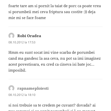
foarte tare am si pornit la taiat de porc ca poate vrea
si porumbeii mei ceva friptura sau costite :)) deja
mie mi se face foame
Robi Oradea
spune:
08.10.2012 la 17:53
Hmm eu sunt socat imi vine scarba de porumbei
cand ma gandesc la asa ceva, nu pot sa imi imaginez
acest povestioara, eu cred ca cineva isi bate joc…
imposibil.
rapnameploiesti
spune:
08.10.2012 la 18:10
si noi trebuie sa te credem pe cuvant? dovada? ai
pus copanu’ si au venit porumbeii si l-au mancat …