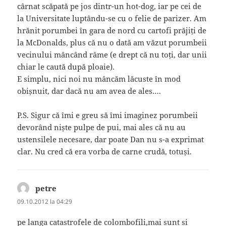
cârnat scăpată pe jos dintr-un hot-dog, iar pe cei de
la Universitate luptându-se cu o felie de parizer. Am
hrănit porumbei în gara de nord cu cartofi prăjiți de
la McDonalds, plus că nu o dată am văzut porumbeii
vecinului mâncând râme (e drept că nu toți, dar unii
chiar le caută după ploaie).
E simplu, nici noi nu mâncăm lăcuste în mod
obișnuit, dar dacă nu am avea de ales….
P.S. Sigur că îmi e greu să îmi imaginez porumbeii
devorând niște pulpe de pui, mai ales că nu au
ustensilele necesare, dar poate Dan nu s-a exprimat
clar. Nu cred că era vorba de carne crudă, totuși.
petre
spune:
09.10.2012 la 04:29
pe langa catastrofele de colombofili,mai sunt si