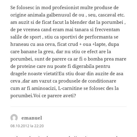
Se folosesc in mod profesionist multe produse de
origine animala galbenusul de ou , seu, cascaval etc.
am auzit si de ficat facut la blender dat la porumbei ,
de pe vremea cand eram mai tanara si frecventam
salile de sport , stiu ca sportivi de performanta se
hraneau cu asa ceva, ficat crud + oua +lapte, dupa
care banane la greu, dar nu stiu ce efect are la
porumbei, sunt de parere ca ar fi o bomba prea mare
de proteine care nu poate fi digerabila pentru
dragele noaste vietati!Eu stiu doar din auzite de asa
ceva ,dar am vazut ca produsele de conditionare
cum ar fi aminoacizi, L-carnitine se folosec des la
porumbei.Voi ce parere aveti?
emanuel
spune:
08.10.2012 la 22:20