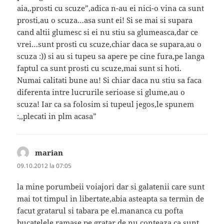
aia,,prosti cu scuze”,adica n-au ei nici-o vina ca sunt
prosti,au o scuza…asa sunt ei! Si se mai si supara
cand altii glumesc si ei nu stiu sa glumeasca,dar ce
vrei…sunt prosti cu scuze,chiar daca se supara,au o
scuza :)) si au si tupeu sa apere pe cine fura,pe langa
faptul ca sunt prosti cu scuze,mai sunt si hoti.
Numai calitati bune au! Si chiar daca nu stiu sa faca
diferenta intre lucrurile serioase si glume,au o
scuza! Iar ca sa folosim si tupeul jegos,le spunem
:,,plecati in plm acasa”
marian
spune:
09.10.2012 la 07:05
la mine porumbeii voiajori dar si galatenii care sunt
mai tot timpul in libertate,abia asteapta sa termin de
facut gratarul si tabara pe el.mananca cu pofta
bucatelele ramase pe gratar de nu conteaza ca sunt