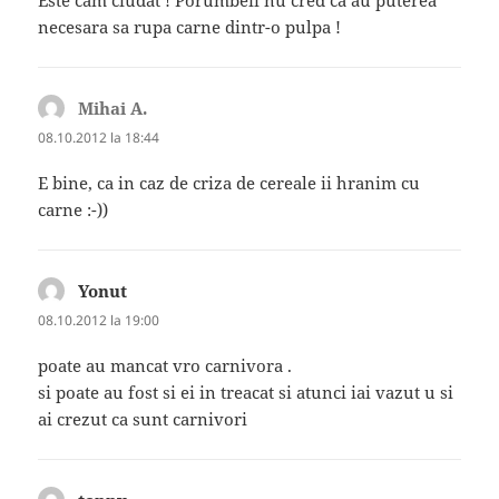
Este cam ciudat ! Porumbeii nu cred ca au puterea
necesara sa rupa carne dintr-o pulpa !
Mihai A.
spune:
08.10.2012 la 18:44
E bine, ca in caz de criza de cereale ii hranim cu
carne :-))
Yonut
spune:
08.10.2012 la 19:00
poate au mancat vro carnivora .
si poate au fost si ei in treacat si atunci iai vazut u si
ai crezut ca sunt carnivori