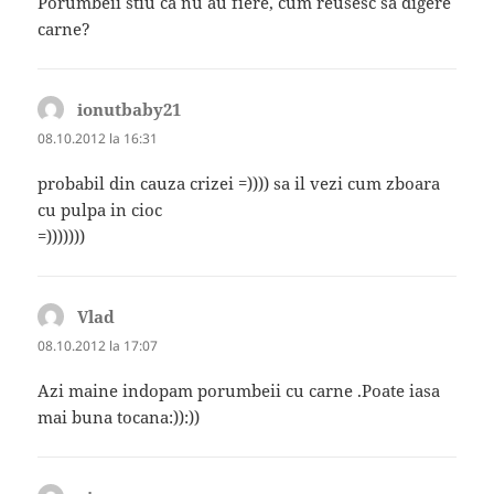
Porumbeii stiu ca nu au fiere, cum reusesc sa digere
carne?
ionutbaby21
spune:
08.10.2012 la 16:31
probabil din cauza crizei =)))) sa il vezi cum zboara
cu pulpa in cioc
=)))))))
Vlad
spune:
08.10.2012 la 17:07
Azi maine indopam porumbeii cu carne .Poate iasa
mai buna tocana:)):))