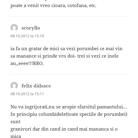
poate a venit vreo cioara, cotofana, etc.
scoryllo
spune:
08.10.2012 la 15:10
ia fa un gratar de mici sa vezi porumbei ce mai vin
sa manance si prinde vro doi- trei si vezi ce inele
au,,eeee!!!RRO.
felix d`alsace
spune:
08.10.2012 la 15:11
Nu va ingrijorati,nu se aropie sfarsitul pamantului…
In principiu columbidele(toate speciile de porumbei)
sunt
granivori dar din cand in cand mai mananca si o
mica