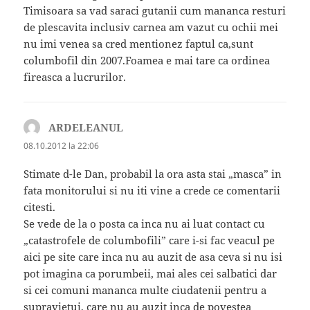
Timisoara sa vad saraci gutanii cum mananca resturi
de plescavita inclusiv carnea am vazut cu ochii mei
nu imi venea sa cred mentionez faptul ca,sunt
columbofil din 2007.Foamea e mai tare ca ordinea
fireasca a lucrurilor.
ARDELEANUL
spune:
08.10.2012 la 22:06
Stimate d-le Dan, probabil la ora asta stai „masca” in
fata monitorului si nu iti vine a crede ce comentarii
citesti.
Se vede de la o posta ca inca nu ai luat contact cu
„catastrofele de columbofili” care i-si fac veacul pe
aici pe site care inca nu au auzit de asa ceva si nu isi
pot imagina ca porumbeii, mai ales cei salbatici dar
si cei comuni mananca multe ciudatenii pentru a
supravietui, care nu au auzit inca de povestea