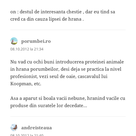
on : destul de interesanta chestie , dar eu tind sa
cred ca din cauza lipsei de hrana .
porumbei.ro
spune:
08.10.2012 la 21:34
Nu vad cu ochi buni introducerea proteinei animale
in hrana porumbeilor, desi deja se practica la nivel
profesionist, vezi seul de oaie, cascavalul lui
Koopman, etc.
Asa a aparut si boala vacii nebune, hranind vacile cu
produse din suratele lor decedate…
andreisteaua
spune:
08.10.2012 la 21:40