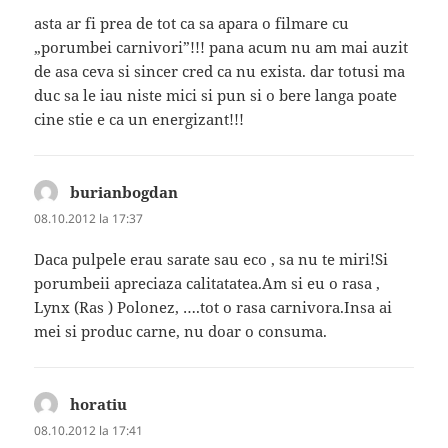
asta ar fi prea de tot ca sa apara o filmare cu
„porumbei carnivori”!!! pana acum nu am mai auzit
de asa ceva si sincer cred ca nu exista. dar totusi ma
duc sa le iau niste mici si pun si o bere langa poate
cine stie e ca un energizant!!!
burianbogdan
spune:
08.10.2012 la 17:37
Daca pulpele erau sarate sau eco , sa nu te miri!Si
porumbeii apreciaza calitatatea.Am si eu o rasa ,
Lynx (Ras ) Polonez, ….tot o rasa carnivora.Insa ai
mei si produc carne, nu doar o consuma.
horatiu
spune:
08.10.2012 la 17:41