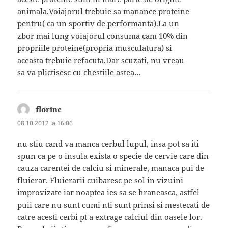
animala.Voiajorul trebuie sa manance proteine
pentru( ca un sportiv de performanta).La un
zbor mai lung voiajorul consuma cam 10% din
propriile proteine(propria musculatura) si
aceasta trebuie refacuta.Dar scuzati, nu vreau
sa va plictisesc cu chestiile astea…
florinc
spune:
08.10.2012 la 16:06
nu stiu cand va manca cerbul lupul, insa pot sa iti
spun ca pe o insula exista o specie de cervie care din
cauza carentei de calciu si minerale, manaca pui de
fluierar. Fluierarii cuibaresc pe sol in vizuini
improvizate iar noaptea ies sa se hraneasca, astfel
puii care nu sunt cumi nti sunt prinsi si mestecati de
catre acesti cerbi pt a extrage calciul din oasele lor.