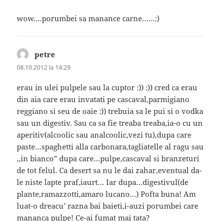
wow….porumbei sa manance carne……:)
petre
spune:
08.10.2012 la 14:29
erau in ulei pulpele sau la cuptor :)) :)) cred ca erau
din aia care erau invatati pe cascaval,parmigiano
reggiano si seu de oaie :)) trebuia sa le pui si o vodka
sau un digestiv. Sau ca sa fie treaba treaba,ia-o cu un
aperitiv(alcoolic sau analcoolic,vezi tu),dupa care
paste…spaghetti alla carbonara,tagliatelle al ragu sau
,,in bianco” dupa care…pulpe,cascaval si branzeturi
de tot felul. Ca desert sa nu le dai zahar,eventual da-
le niste lapte praf,iaurt… Iar dupa…digestivul(de
plante,ramazzotti,amaro lucano…) Pofta buna! Am
luat-o dreacu’ razna bai baieti,i-auzi porumbei care
mananca pulpe! Ce-ai fumat mai tata?