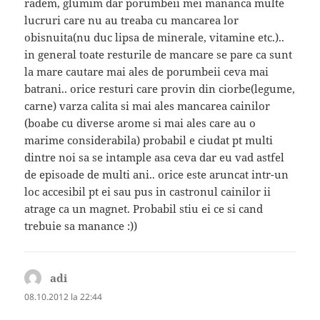
radem, glumim dar porumbeii mei mananca multe
lucruri care nu au treaba cu mancarea lor
obisnuita(nu duc lipsa de minerale, vitamine etc.)..
in general toate resturile de mancare se pare ca sunt
la mare cautare mai ales de porumbeii ceva mai
batrani.. orice resturi care provin din ciorbe(legume,
carne) varza calita si mai ales mancarea cainilor
(boabe cu diverse arome si mai ales care au o
marime considerabila) probabil e ciudat pt multi
dintre noi sa se intample asa ceva dar eu vad astfel
de episoade de multi ani.. orice este aruncat intr-un
loc accesibil pt ei sau pus in castronul cainilor ii
atrage ca un magnet. Probabil stiu ei ce si cand
trebuie sa manance :))
adi
spune:
08.10.2012 la 22:44