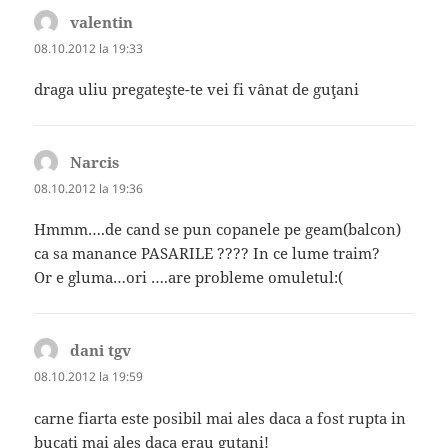
valentin
spune:
08.10.2012 la 19:33
draga uliu pregateşte-te vei fi vânat de guţani
Narcis
spune:
08.10.2012 la 19:36
Hmmm….de cand se pun copanele pe geam(balcon)
ca sa manance PASARILE ???? In ce lume traim?
Or e gluma…ori ….are probleme omuletul:(
dani tgv
spune:
08.10.2012 la 19:59
carne fiarta este posibil mai ales daca a fost rupta in
bucati mai ales daca erau gutani!