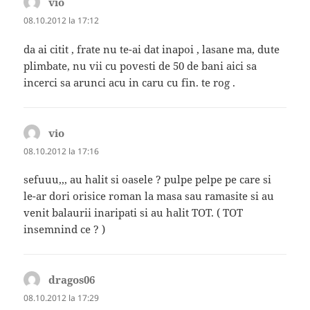
vio
spune:
08.10.2012 la 17:12
da ai citit , frate nu te-ai dat inapoi , lasane ma, dute
plimbate, nu vii cu povesti de 50 de bani aici sa
incerci sa arunci acu in caru cu fin. te rog .
vio
spune:
08.10.2012 la 17:16
sefuuu,,, au halit si oasele ? pulpe pelpe pe care si
le-ar dori orisice roman la masa sau ramasite si au
venit balaurii inaripati si au halit TOT. ( TOT
insemnind ce ? )
dragos06
spune:
08.10.2012 la 17:29