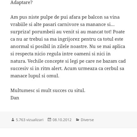
Adaptare?
Am pus niste pulpe de pui afara pe balcon sa vina
vrabiile si alte pasari carnivore sa manance si…
surpriza! porumbeii au venit si au mancat tot! Poate
ca nu ar trebui sa ma ingrijorez pentru ca totul este
anormal si posibil in zilele noastre. Nu se mai aplica
si respecta nicio regula intre oameni si nici in
natura. Vechile concepte si legi pe care ne bazam cad
succesiv si in ritm alert. Acum urmeaza ca cerbul sa
manace lupul si omul.
Multumesc si mult succes cu situl.
Dan
Publicat
Categorii
5.763 vizualizari
08.10.2012
Diverse
pe