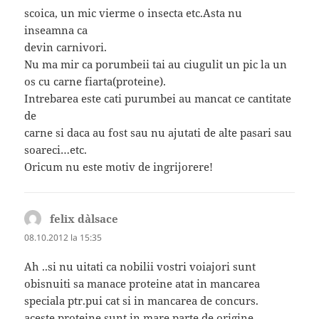
scoica, un mic vierme o insecta etc.Asta nu
inseamna ca
devin carnivori.
Nu ma mir ca porumbeii tai au ciugulit un pic la un
os cu carne fiarta(proteine).
Intrebarea este cati purumbei au mancat ce cantitate
de
carne si daca au fost sau nu ajutati de alte pasari sau
soareci…etc.
Oricum nu este motiv de ingrijorere!
felix d`alsace
spune:
08.10.2012 la 15:35
Ah ..si nu uitati ca nobilii vostri voiajori sunt
obisnuiti sa manace proteine atat in mancarea
speciala ptr.pui cat si in mancarea de concurs.
aceste proteine sunt in mare parte de origine